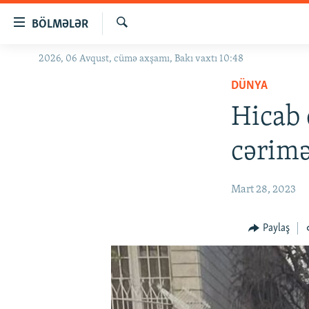
Keçid
BÖLMƏLƏR
linkləri
Axtar
Əsas
2026, 06 Avqust, cümə axşamı, Bakı vaxtı 10:48
GÜNDƏM
məzmuna
DÜNYA
#İZAHLA
qayıt
Əsas
Hicab 
KORRUPSIOMETR
naviqasiyaya
#ƏSLINDƏ
qayıt
cərimə
Axtarışa
FƏRQƏ BAX
keç
QANUNI DOĞRU
Mart 28, 2023
ARAŞDIRMA
Paylaş
MULTIMEDIA
RADIO ARXIV
VIDEO
HAQQIMIZDA
FOTOQALEREYA
OXU ZALI