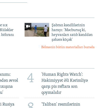
r sıx
Şabran kəndlilərinin
— Küləklər
harayı: 'Məcburuq ki,
a böhranı
heyvanları satıb kənddən
şəhərə köçək'
Bölmənin bütün materialları burada
4
anımı:
'Human Rights Watch':
ədən əvvəl
Hakimiyyət Əli Kərimliyə
ıxışına
qarşı pis rəftara son
u'
qoymalıdır
i Rusiya
'Taliban' rəsmilərinin