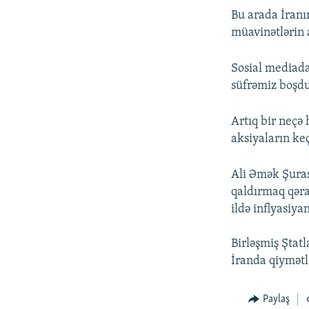
Bu arada İranı
müavinətlərin a
Sosial mediada 
süfrəmiz boşdur
Artıq bir neçə 
aksiyaların keçi
Ali Əmək Şuras
qaldırmaq qərar
ildə inflyasiya
Birləşmiş Ştat
İranda qiymətlə
Paylaş