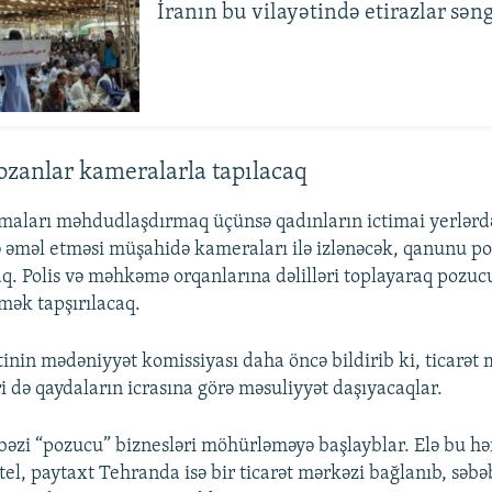
İranın bu vilayətində etirazlar sən
zanlar kameralarla tapılacaq
rmaları məhdudlaşdırmaq üçünsə qadınların ictimai yerlərd
 əməl etməsi müşahidə kameraları ilə izlənəcək, qanunu po
aq. Polis və məhkəmə orqanlarına dəlilləri toplayaraq pozuc
ək tapşırılacaq.
inin mədəniyyət komissiyası daha öncə bildirib ki, ticarət 
i də qaydaların icrasına görə məsuliyyət daşıyacaqlar.
 bəzi “pozucu” biznesləri möhürləməyə başlayblar. Elə bu hə
tel, paytaxt Tehranda isə bir ticarət mərkəzi bağlanıb, səbəb