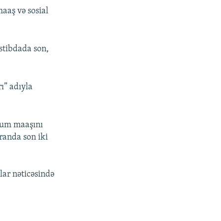
aaş və sosial
İstibdada son,
ı” adıyla
imum maaşını
randa son iki
lar nəticəsində