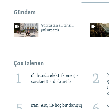
Gündəm
Gürcüstan ali təhsili
pulsuz etdi
Çox izlənən
1
2
X
İranda elektrik enerjisi
xərcləri 3-4 dəfə artıb
İran: ABŞ ilə heç bir danışıq
Ə