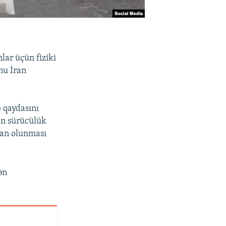
lar üçün fiziki
nu İran
b qaydasını
in sürücülük
ağan olunması
ən