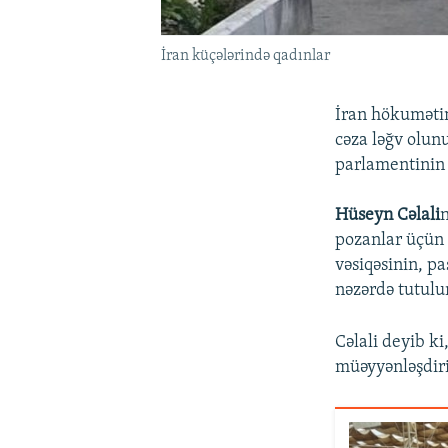
İran küçələrində qadınlar
İran hökumətin
cəza ləğv olun
parlamentinin
Hüseyn Cəlali
n
pozanlar üçün 
vəsiqəsinin, p
nəzərdə tutulu
Cəlali deyib ki
müəyyənləşdiri