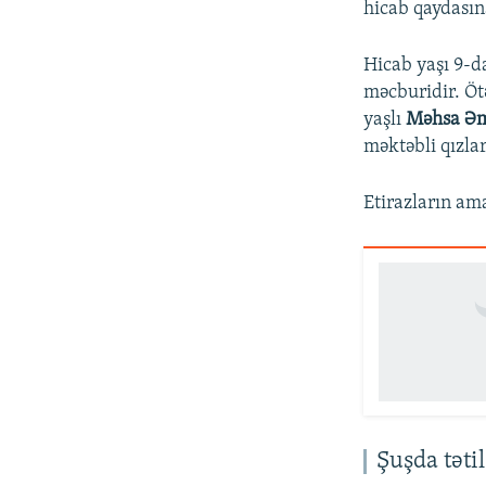
hicab qaydasın
Hicab yaşı 9-d
məcburidir. Öt
yaşlı
Məhsa Ə
məktəbli qızla
Etirazların ama
Şuşda tətil