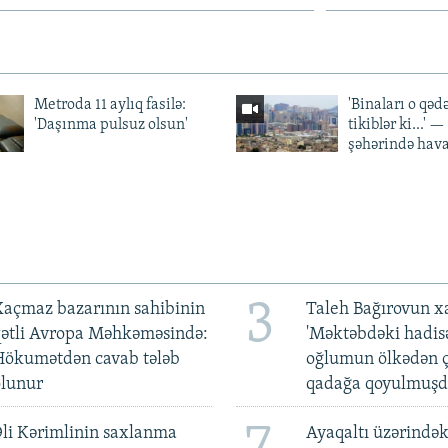
Metroda 11 aylıq fasilə:
'Binaları o qədə
'Daşınma pulsuz olsun'
tikiblər ki...' 
şəhərində hav
3
açmaz bazarının sahibinin
Taleh Bağırovun x
qətli Avropa Məhkəməsində:
'Məktəbdəki hadis
Hökumətdən cavab tələb
oğlumun ölkədən ç
olunur
qadağa qoyulmuşd
li Kərimlinin saxlanma
Ayaqaltı üzərindək