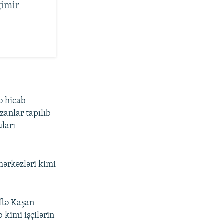
gimir
ə hicab
zanlar tapılıb
uları
mərkəzləri kimi
ftə Kaşan
 kimi işçilərin