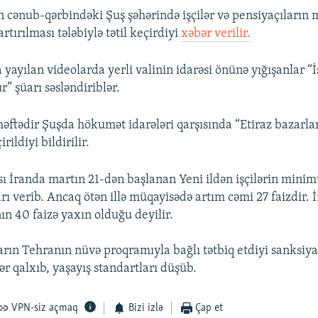
n cənub-qərbindəki Şuş şəhərində işçilər və pensiyaçıların m
rtırılması tələbiylə tətil keçirdiyi
xəbər verilir.
yayılan videolarda yerli valinin idarəsi önünə yığışanlar “
” şüarı səsləndiriblər.
həftədir Şuşda hökumət idarələri qarşısında “Etiraz bazarlar
rildiyi bildirilir.
ı İranda martın 21-dən başlanan Yeni ildən işçilərin min
ı verib. Ancaq ötən illə müqayisədə artım cəmi 27 faizdir. İ
nın 40 faizə yaxın olduğu deyilir.
ların Tehranın nüvə proqramıyla bağlı tətbiq etdiyi sanksiya
r qalxıb, yaşayış standartları düşüb.
VPN-siz açmaq
Bizi izlə
Çap et