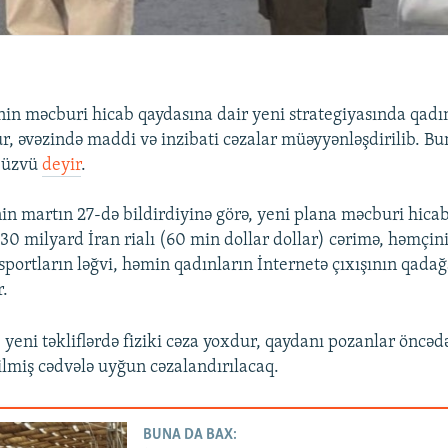
in məcburi hicab qaydasına dair yeni strategiyasında qadın
ur, əvəzində maddi və inzibati cəzalar müəyyənləşdirilib. Bu
 üzvü
deyir
.
in martın 27-də bildirdiyinə görə, yeni plana məcburi hica
30 milyard İran rialı (60 min dollar dollar) cərimə, həmçin
asportların ləğvi, həmin qadınların İnternetə çıxışının qad
r.
, yeni təkliflərdə fiziki cəza yoxdur, qaydanı pozanlar öncəd
lmiş cədvələ uyğun cəzalandırılacaq.
BUNA DA BAX: