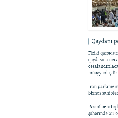
Qaydanı po
Fiziki qarşıdu
qaydasına necə
cəzalandırılac
müəyyənləşdirm
İran parlament
biznes sahiblər
Rəsmilər artıq
şəhərində bir o