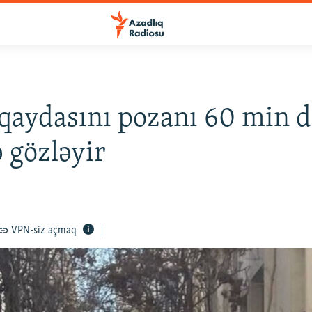
qaydasını pozanı 60 min d
 gözləyir
VPN-siz açmaq