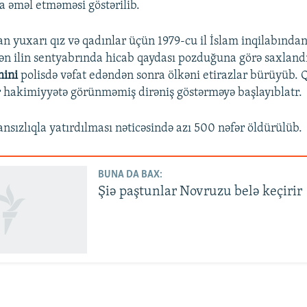
a əməl etməməsi göstərilib.
an yuxarı qız və qadınlar üçün 1979-cu il İslam inqilabından
ən ilin sentyabrında hicab qaydası pozduğuna görə saxlandı
mini
polisdə vəfat edəndən sonra ölkəni etirazlar bürüyüb. Q
r hakimiyyətə görünməmiş dirəniş göstərməyə başlayıblatr.
nsızlıqla yatırdılması nəticəsində azı 500 nəfər öldürülüb.
BUNA DA BAX:
Şiə paştunlar Novruzu belə keçirir