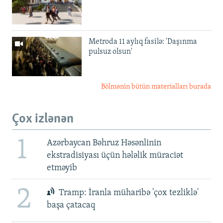
Metroda 11 aylıq fasilə: 'Daşınma
pulsuz olsun'
Bölmənin bütün materialları burada
Çox izlənən
1
Azərbaycan Bəhruz Həsənlinin
ekstradisiyası üçün hələlik müraciət
etməyib
2
Tramp: İranla müharibə 'çox tezliklə'
başa çatacaq