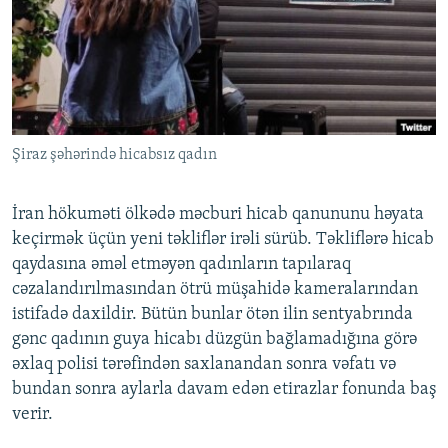
İNFOQRAFIKA
AZƏRBAYCAN ƏDƏBIYYATI KITABXANASI
MISSIYAMIZ
BIZI IZLƏ
KARIKATURA
İSLAM VƏ DEMOKRATIYA
PEŞƏ ETIKASI VƏ JURNALISTIKA STANDARTLARIMIZ
İZ - MƏDƏNIYYƏT PROQRAMI
MATERIALLARIMIZDAN ISTIFADƏ
AZADLIQRADIOSU MOBIL TELEFONUNUZDA
RFE/RL-in bütün saytları
Şiraz şəhərində hicabsız qadın
BIZIMLƏ ƏLAQƏ
XƏBƏR BÜLLETENLƏRIMIZ
İran hökuməti ölkədə məcburi hicab qanununu həyata
keçirmək üçün yeni təkliflər irəli sürüb. Təkliflərə hicab
qaydasına əməl etməyən qadınların tapılaraq
cəzalandırılmasından ötrü müşahidə kameralarından
istifadə daxildir. Bütün bunlar ötən ilin sentyabrında
gənc qadının guya hicabı düzgün bağlamadığına görə
əxlaq polisi tərəfindən saxlanandan sonra vəfatı və
bundan sonra aylarla davam edən etirazlar fonunda baş
verir.