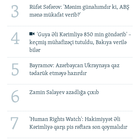
3
Rüfət Səfərov: 'Mənim günahımdır ki, ABŞ
mənə mükafat verib?'
4
'Guya Əli Kərimliyə 850 min göndərib' –
keçmiş mühafizəçi tutuldu, Bakıya verilə
bilər
5
Bayramov: Azərbaycan Ukraynaya qaz
tədarük etməyə hazırdır
6
Zamin Salayev azadlığa çıxıb
7
'Human Rights Watch': Hakimiyyət Əli
Kərimliyə qarşı pis rəftara son qoymalıdır