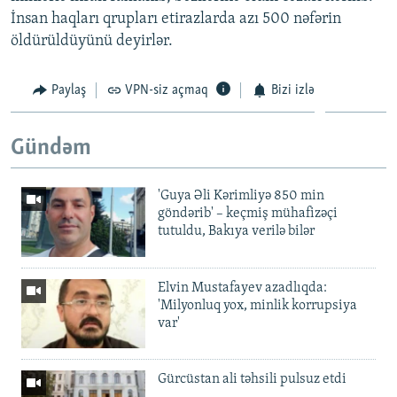
İnsan haqları qrupları etirazlarda azı 500 nəfərin
öldürüldüyünü deyirlər.
Paylaş
VPN-siz açmaq
Bizi izlə
Gündəm
'Guya Əli Kərimliyə 850 min
göndərib' – keçmiş mühafizəçi
tutuldu, Bakıya verilə bilər
Elvin Mustafayev azadlıqda:
'Milyonluq yox, minlik korrupsiya
var'
Gürcüstan ali təhsili pulsuz etdi