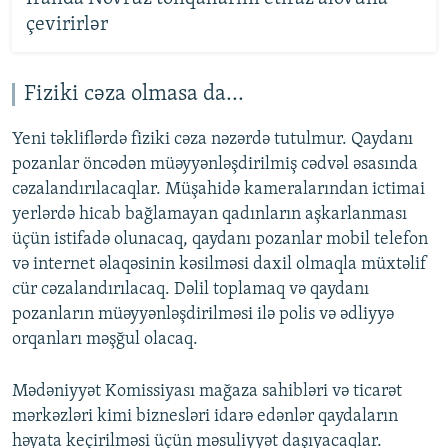
çevirirlər
Fiziki cəza olmasa da...
Yeni təkliflərdə fiziki cəza nəzərdə tutulmur. Qaydanı
pozanlar öncədən müəyyənləşdirilmiş cədvəl əsasında
cəzalandırılacaqlar. Müşahidə kameralarından ictimai
yerlərdə hicab bağlamayan qadınların aşkarlanması
üçün istifadə olunacaq, qaydanı pozanlar mobil telefon
və internet əlaqəsinin kəsilməsi daxil olmaqla müxtəlif
cür cəzalandırılacaq. Dəlil toplamaq və qaydanı
pozanların müəyyənləşdirilməsi ilə polis və ədliyyə
orqanları məşğul olacaq.
Mədəniyyət Komissiyası mağaza sahibləri və ticarət
mərkəzləri kimi biznesləri idarə edənlər qaydaların
həyata keçirilməsi üçün məsuliyyət daşıyacaqlar.