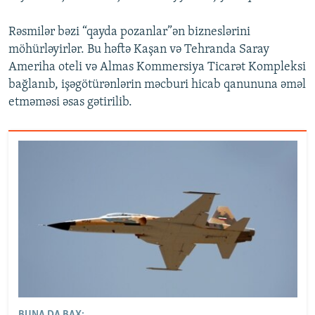
Rəsmilər bəzi “qayda pozanlar”ən bizneslərini
möhürləyirlər. Bu həftə Kaşan və Tehranda Saray
Ameriha oteli və Almas Kommersiya Ticarət Kompleksi
bağlanıb, işəgötürənlərin məcburi hicab qanununa əməl
etməməsi əsas gətirilib.