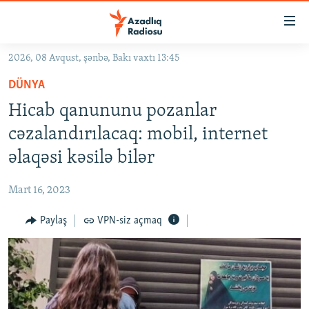
Keçid
linkləri
Əsas
2026, 08 Avqust, şənbə, Bakı vaxtı 13:45
məzmuna
GÜNDƏM
DÜNYA
qayıt
#İZAHLA
Əsas
Hicab qanununu pozanlar
KORRUPSIOMETR
naviqasiyaya
cəzalandırılacaq: mobil, internet
qayıt
#ƏSLINDƏ
əlaqəsi kəsilə bilər
Axtarışa
FƏRQƏ BAX
keç
Mart 16, 2023
QANUNI DOĞRU
Paylaş
VPN-siz açmaq
ARAŞDIRMA
MULTIMEDIA
RADIO ARXIV
VIDEO
HAQQIMIZDA
FOTOQALEREYA
OXU ZALI