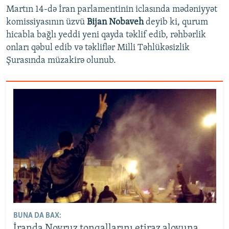
Martın 14-də İran parlamentinin iclasında mədəniyyət
komissiyasının üzvü
Bijan Nobaveh
deyib ki, qurum
hicabla bağlı yeddi yeni qayda təklif edib, rəhbərlik
onları qəbul edib və təkliflər Milli Təhlükəsizlik
Şurasında müzakirə olunub.
BUNA DA BAX:
İranda Novruz tonqallarını etiraz alovuna