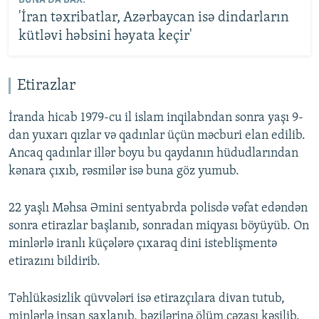
BUNA DA BAX:
'İran təxribatlar, Azərbaycan isə dindarların
kütləvi həbsini həyata keçir'
Etirazlar
İranda hicab 1979-cu il islam inqilabndan sonra yaşı 9-
dan yuxarı qızlar və qadınlar üçün məcburi elan edilib.
Ancaq qadınlar illər boyu bu qaydanın hüdudlarından
kənara çıxıb, rəsmilər isə buna göz yumub.
22 yaşlı Məhsa Əmini sentyabrda polisdə vəfat edəndən
sonra etirazlar başlanıb, sonradan miqyası böyüyüb. On
minlərlə iranlı küçələrə çıxaraq dini isteblişmentə
etirazını bildirib.
Təhlükəsizlik qüvvələri isə etirazçılara divan tutub,
minlərlə insan saxlanıb, bəzilərinə ölüm cəzası kəsilib.