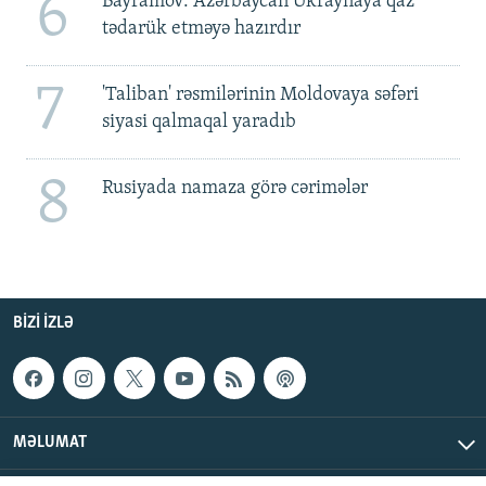
6
Bayramov: Azərbaycan Ukraynaya qaz
tədarük etməyə hazırdır
7
'Taliban' rəsmilərinin Moldovaya səfəri
siyasi qalmaqal yaradıb
8
Rusiyada namaza görə cərimələr
BIZI IZLƏ
MƏLUMAT