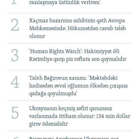
razılaşmaya üstünlük verirəm'
2
Xaçmaz bazarının sahibinin qətli Avropa
Məhkəməsində: Hökumətdən cavab tələb
olunur
3
'Human Rights Watch': Hakimiyyət Əli
Kərimliyə qarşı pis rəftara son qoymalıdır
4
Taleh Bağırovun xanımı: 'Məktəbdəki
hadisədən əvvəl oğlumun ölkədən çıxışına
qadağa qoyulmuşdu'
5
Ukraynanın keçmiş səfiri qanunsuz
varlanmada ittiham olunur: 134 min dollar
girov ödəməlidir