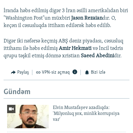
İranda həbs edilmiş digər 3 İran əsilli amerikalıdan biri
"Washington Post"un müxbiri
Jason Rezaian
dır. O,
keçən il cəsusluqda ittiham edilərək həbs edilib.
Digər iki nəfərsə keçmiş ABŞ dəniz piyadası, cəsusluq
ittihamı ilə həbs edilmiş
Amir Hekmati
və İncil tədris
qrupu təşkil etmiş dönmə xristian
Saeed Abedini
dir.
Paylaş
VPN-siz açmaq
Bizi izlə
Gündəm
Elvin Mustafayev azadlıqda:
'Milyonluq yox, minlik korrupsiya
var'