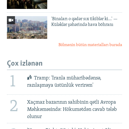
'Binaları o qədər sıx tikiblər ki...' —
Küləklər şəhərində hava böhranı
Bölmənin bütün materialları burada
Çox izlənən
1
Tramp: 'İranla müharibədənsə,
razılaşmaya üstünlük verirəm'
2
Xaçmaz bazarının sahibinin qətli Avropa
Məhkəməsində: Hökumətdən cavab tələb
olunur