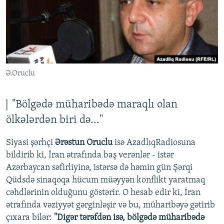
Ə.Oruclu
"Bölgədə müharibədə maraqlı olan
ölkələrdən biri də…"
Siyasi şərhçi
Ərəstun Oruclu
isə AzadlıqRadiosuna
bildirib ki, İran ətrafında baş verənlər - istər
Azərbaycan səfirliyinə, istərsə də həmin gün Şərqi
Qüdsdə sinaqoqa hücum müəyyən konflikt yaratmaq
cəhdlərinin olduğunu göstərir. O hesab edir ki, İran
ətrafında vəziyyət gərginləşir və bu, müharibəyə gətirib
çıxara bilər:
"Digər tərəfdən isə, bölgədə müharibədə