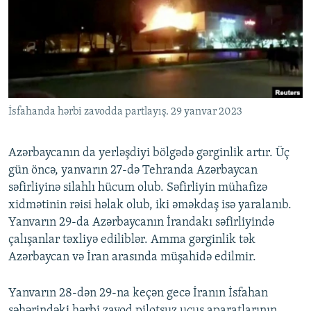
İNFOQRAFIKA
AZƏRBAYCAN ƏDƏBIYYATI KITABXANASI
MISSIYAMIZ
BIZI IZLƏ
KARIKATURA
İSLAM VƏ DEMOKRATIYA
PEŞƏ ETIKASI VƏ JURNALISTIKA STANDARTLARIMIZ
İZ - MƏDƏNIYYƏT PROQRAMI
MATERIALLARIMIZDAN ISTIFADƏ
AZADLIQRADIOSU MOBIL TELEFONUNUZDA
RFE/RL-in bütün saytları
İsfahanda hərbi zavodda partlayış. 29 yanvar 2023
BIZIMLƏ ƏLAQƏ
XƏBƏR BÜLLETENLƏRIMIZ
Azərbaycanın da yerləşdiyi bölgədə gərginlik artır. Üç
gün öncə, yanvarın 27-də Tehranda Azərbaycan
səfirliyinə silahlı hücum olub. Səfirliyin mühafizə
xidmətinin rəisi həlak olub, iki əməkdaş isə yaralanıb.
Yanvarın 29-da Azərbaycanın İrandakı səfirliyində
çalışanlar təxliyə ediliblər. Amma gərginlik tək
Azərbaycan və İran arasında müşahidə edilmir.
Yanvarın 28-dən 29-na keçən gecə İranın İsfahan
şəhərindəki hərbi zavod pilotsuz uçuş aparatlarının