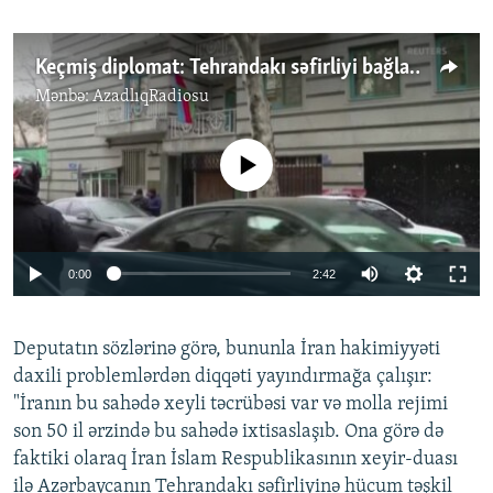
Keçmiş diplomat: Tehrandakı səfirliyi bağlamaq lazımdır
Mənbə:
AzadlıqRadiosu
No media source currently available
Auto
0:00
2:42
240p
Deputatın sözlərinə görə, bununla İran hakimiyyəti
360p
daxili problemlərdən diqqəti yayındırmağa çalışır:
Auto
240p
360p
480p
480p
"İranın bu sahədə xeyli təcrübəsi var və molla rejimi
720p
son 50 il ərzində bu sahədə ixtisaslaşıb. Ona görə də
720p
1080p
faktiki olaraq İran İslam Respublikasının xeyir-duası
1080p
ilə Azərbaycanın Tehrandakı səfirliyinə hücum təşkil