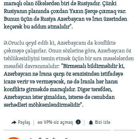
maraqlı olan ölkələrdən biri də Rusiyadır. Çünki
Rusiyanın planında çoxdan Yaxın Şərqə çıxmaq var.
Bunun üçün də Rusiya Azərbaycan və İran üzərindən
keçərək bu addım atmalıdır".
Ə.Oruclu qeyd edib ki, Azərbaycanı da konfliktə
çəkməyə çalışırlar. Onun sözlərinə görə, Azərbaycan öz
təhlükəsizliyini təmin etmək üçün bir sıra məsələlərdən
məsafəli davranmalıdır:
"Birmənalı bildirməlidir ki,
Azərbaycan nə İrana qarşı öz ərazisindən istifadəyə
icazə verir və verməyəcək, nə də İranla hər hansı
konfliktə girməkdə maraqlıdır. Digər tərəfdən,
Azərbaycan istər şimaldan, istərsə də cənubdan
sərhədləri möhkəmləndirməlidir".
Paylaş
VPN-siz açmaq
Bizi izlə