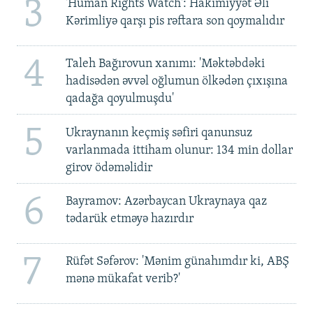
3
'Human Rights Watch': Hakimiyyət Əli
Kərimliyə qarşı pis rəftara son qoymalıdır
4
Taleh Bağırovun xanımı: 'Məktəbdəki
hadisədən əvvəl oğlumun ölkədən çıxışına
qadağa qoyulmuşdu'
5
Ukraynanın keçmiş səfiri qanunsuz
varlanmada ittiham olunur: 134 min dollar
girov ödəməlidir
6
Bayramov: Azərbaycan Ukraynaya qaz
tədarük etməyə hazırdır
7
Rüfət Səfərov: 'Mənim günahımdır ki, ABŞ
mənə mükafat verib?'