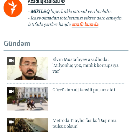
AzadlıqRadiosu ©
-
MÜTLƏQ
hiperlinklə istinad verilməlidir.
- İcazə olmadan fotolarımızı təkrar dərc etməyin.
İstifadə şərtləri haqda
ətraflı burada
Gündəm
Elvin Mustafayev azadlıqda:
'Milyonluq yox, minlik korrupsiya
var'
Gürcüstan ali təhsili pulsuz etdi
Metroda 11 aylıq fasilə: 'Daşınma
pulsuz olsun'