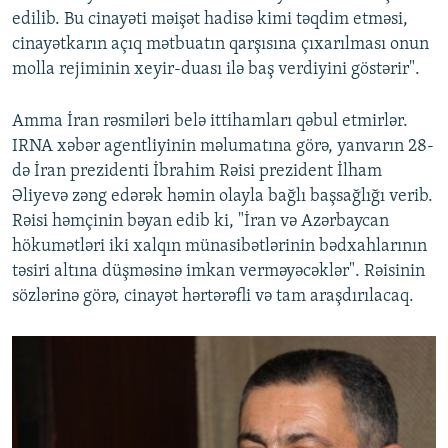
edilib. Bu cinayəti məişət hadisə kimi təqdim etməsi,
cinayətkarın açıq mətbuatın qarşısına çıxarılması onun
molla rejiminin xeyir-duası ilə baş verdiyini göstərir".
Amma İran rəsmiləri belə ittihamları qəbul etmirlər.
IRNA xəbər agentliyinin məlumatına görə, yanvarın 28-
də İran prezidenti İbrahim Rəisi prezident İlham
Əliyevə zəng edərək həmin olayla bağlı başsağlığı verib.
Rəisi həmçinin bəyan edib ki, "İran və Azərbaycan
hökumətləri iki xalqın münasibətlərinin bədxahlarının
təsiri altına düşməsinə imkan verməyəcəklər". Rəisinin
sözlərinə görə, cinayət hərtərəfli və tam araşdırılacaq.