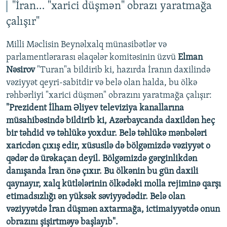
"İran… "xarici düşmən" obrazı yaratmağa
çalışır"
Milli Məclisin Beynəlxalq münasibətlər və
parlamentlərarası əlaqələr komitəsinin üzvü
Elman
Nəsirov
"Turan"a bildirib ki, hazırda İranın daxilində
vəziyyət qeyri-sabitdir və belə olan halda, bu ölkə
rəhbərliyi "xarici düşmən" obrazını yaratmağa çalışır:
"Prezident İlham Əliyev televiziya kanallarına
müsahibəsində bildirib ki, Azərbaycanda daxildən heç
bir təhdid və təhlükə yoxdur. Belə təhlükə mənbələri
xaricdən çıxış edir, xüsusilə də bölgəmizdə vəziyyət o
qədər də ürəkaçan deyil. Bölgəmizdə gərginlikdən
danışanda İran önə çıxır. Bu ölkənin bu gün daxili
qaynayır, xalq kütlələrinin ölkədəki molla rejiminə qarşı
etimadsızlığı ən yüksək səviyyədədir. Belə olan
vəziyyətdə İran düşmən axtarmağa, ictimaiyyətdə onun
obrazını şişirtməyə başlayıb".