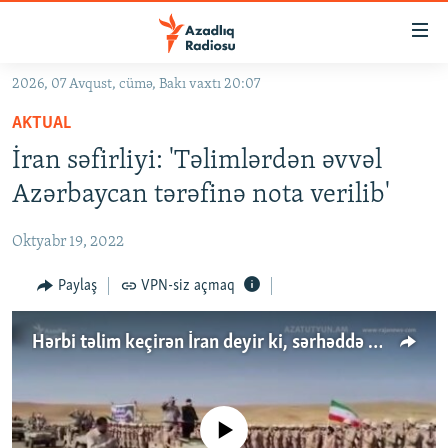
Keçid
linkləri
Əsas
2026, 07 Avqust, cümə, Bakı vaxtı 20:07
məzmuna
GÜNDƏM
AKTUAL
qayıt
#İZAHLA
Əsas
İran səfirliyi: 'Təlimlərdən əvvəl
KORRUPSIOMETR
naviqasiyaya
Azərbaycan tərəfinə nota verilib'
qayıt
#ƏSLINDƏ
Axtarışa
Oktyabr 19, 2022
FƏRQƏ BAX
keç
QANUNI DOĞRU
Paylaş
VPN-siz açmaq
ARAŞDIRMA
Hərbi təlim keçirən İran deyir ki, sərhəddə hansısa dəyişikliyə biganə qalmayacaq
MULTIMEDIA
RADIO ARXIV
VIDEO
HAQQIMIZDA
No media source currently available
FOTOQALEREYA
OXU ZALI