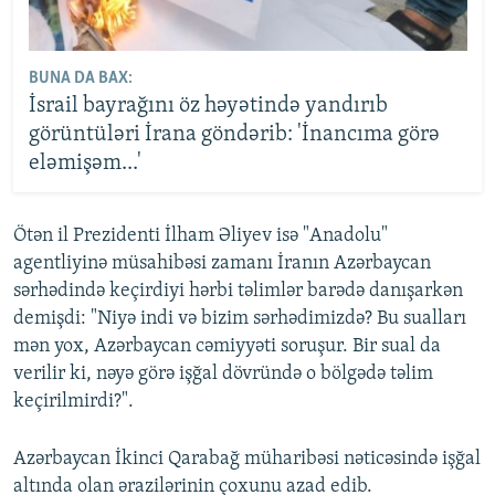
BUNA DA BAX:
İsrail bayrağını öz həyətində yandırıb
görüntüləri İrana göndərib: 'İnancıma görə
eləmişəm...'
Ötən il Prezidenti İlham Əliyev isə "Anadolu"
agentliyinə müsahibəsi zamanı İranın Azərbaycan
sərhədində keçirdiyi hərbi təlimlər barədə danışarkən
demişdi: "Niyə indi və bizim sərhədimizdə? Bu sualları
mən yox, Azərbaycan cəmiyyəti soruşur. Bir sual da
verilir ki, nəyə görə işğal dövründə o bölgədə təlim
keçirilmirdi?".
Azərbaycan İkinci Qarabağ müharibəsi nəticəsində işğal
altında olan ərazilərinin çoxunu azad edib.