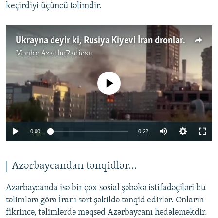
keçirdiyi üçüncü təlimdir.
Ukrayna deyir ki, Rusiya Kiyevi İran dronları ilə vurub
Mənbə:
AzadlıqRadiosu
No media source currently available
Auto
0:00
0:22
240p
360p
Azərbaycandan tənqidlər…
Auto
240p
360p
480p
480p
Azərbaycanda isə bir çox sosial şəbəkə istifadəçiləri bu
720p
təlimlərə görə İranı sərt şəkildə tənqid edirlər. Onların
720p
1080p
fikrincə, təlimlərdə məqsəd Azərbaycanı hədələməkdir.
1080p