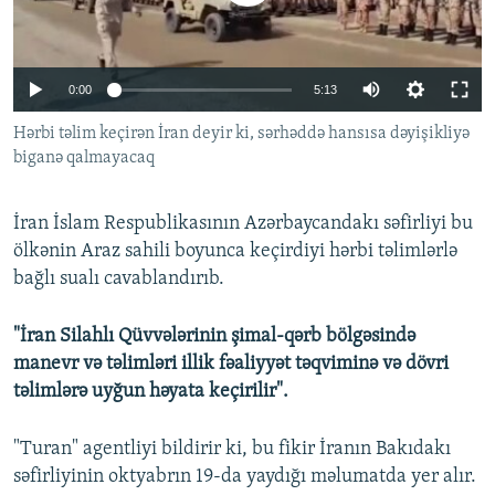
İNFOQRAFIKA
AZƏRBAYCAN ƏDƏBIYYATI KITABXANASI
MISSIYAMIZ
BIZI IZLƏ
KARIKATURA
İSLAM VƏ DEMOKRATIYA
PEŞƏ ETIKASI VƏ JURNALISTIKA STANDARTLARIMIZ
Auto
0:00
5:13
İZ - MƏDƏNIYYƏT PROQRAMI
MATERIALLARIMIZDAN ISTIFADƏ
240p
Hərbi təlim keçirən İran deyir ki, sərhəddə hansısa dəyişikliyə
AZADLIQRADIOSU MOBIL TELEFONUNUZDA
RFE/RL-in bütün saytları
biganə qalmayacaq
360p
BIZIMLƏ ƏLAQƏ
480p
Auto
240p
360p
480p
XƏBƏR BÜLLETENLƏRIMIZ
İran İslam Respublikasının Azərbaycandakı səfirliyi bu
720p
ölkənin Araz sahili boyunca keçirdiyi hərbi təlimlərlə
720p
1080p
bağlı sualı cavablandırıb.
1080p
"İran Silahlı Qüvvələrinin şimal-qərb bölgəsində
manevr və təlimləri illik fəaliyyət təqviminə və dövri
təlimlərə uyğun həyata keçirilir".
"Turan" agentliyi bildirir ki, bu fikir İranın Bakıdakı
səfirliyinin oktyabrın 19-da yaydığı məlumatda yer alır.