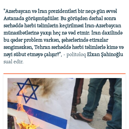
"Azərbaycan və İran prezidentləri bir neçə gün əvvəl
Astanada görüşmüşdülər. Bu görüşdən dərhal sonra
sərhəddə hərbi təlimlərin keçirilməsi İran-Azərbaycan
münasibətlərinə yaxşı heç nə vəd etmir. İran daxilində
bu qədər problem varkən, şəhərlərində etirazlar
səngiməzkən, Tehran sərhəddə hərbi təlimlərlə kimə və
nəyi sübut etməyə çalışır?"
, - politoloq
Elxan Şahinoğlu
sual edir.