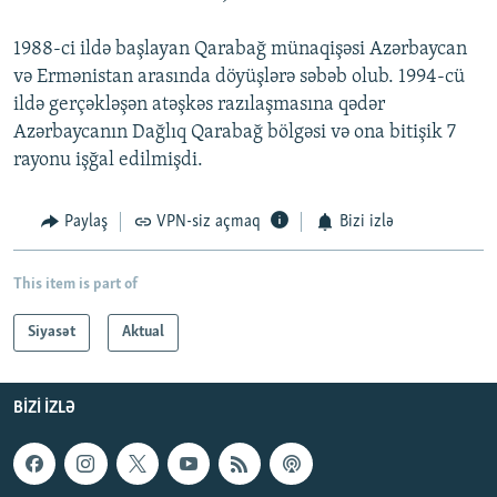
1988-ci ildə başlayan Qarabağ münaqişəsi Azərbaycan
və Ermənistan arasında döyüşlərə səbəb olub. 1994-cü
ildə gerçəkləşən atəşkəs razılaşmasına qədər
Azərbaycanın Dağlıq Qarabağ bölgəsi və ona bitişik 7
rayonu işğal edilmişdi.
Paylaş
VPN-siz açmaq
Bizi izlə
This item is part of
Siyasət
Aktual
BIZI IZLƏ