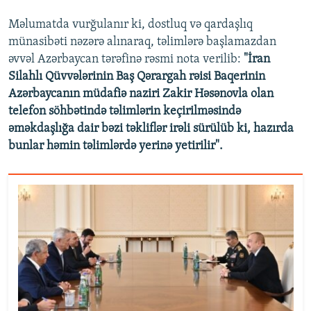
Məlumatda vurğulanır ki, dostluq və qardaşlıq
münasibəti nəzərə alınaraq, təlimlərə başlamazdan
əvvəl Azərbaycan tərəfinə rəsmi nota verilib:
"İran
Silahlı Qüvvələrinin Baş Qərargah rəisi Baqerinin
Azərbaycanın müdafiə naziri Zakir Həsənovla olan
telefon söhbətində təlimlərin keçirilməsində
əməkdaşlığa dair bəzi təkliflər irəli sürülüb ki, hazırda
bunlar həmin təlimlərdə yerinə yetirilir".