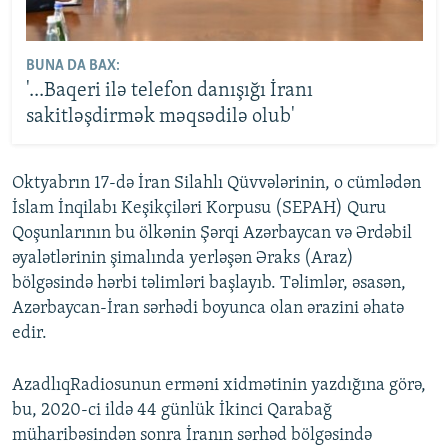
BUNA DA BAX:
'...Baqeri ilə telefon danışığı İranı
sakitləşdirmək məqsədilə olub'
Oktyabrın 17-də İran Silahlı Qüvvələrinin, o cümlədən
İslam İnqilabı Keşikçiləri Korpusu (SEPAH) Quru
Qoşunlarının bu ölkənin Şərqi Azərbaycan və Ərdəbil
əyalətlərinin şimalında yerləşən Əraks (Araz)
bölgəsində hərbi təlimləri başlayıb. Təlimlər, əsasən,
Azərbaycan-İran sərhədi boyunca olan ərazini əhatə
edir.
AzadlıqRadiosunun erməni xidmətinin yazdığına görə,
bu, 2020-ci ildə 44 günlük İkinci Qarabağ
müharibəsindən sonra İranın sərhəd bölgəsində