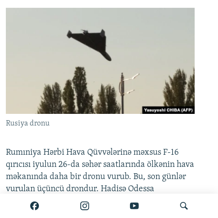
Rusiya dronu
Rumıniya Hərbi Hava Qüvvələrinə məxsus F-16
qırıcısı iyulun 26-da səhər saatlarında ölkənin hava
məkanında daha bir dronu vurub. Bu, son günlər
vurulan üçüncü drondur. Hadisə Odessa
yaxınlığındakı Sulina-Kiliya bölgəsində,
Rumıniyanın ərazi suları üzərində baş verib. Bu