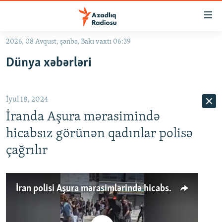
Keçid
linkləri
Əsas
2026, 08 Avqust, şənbə, Bakı vaxtı 06:39
məzmuna
GÜNDƏM
Dünya xəbərləri
qayıt
#İZAHLA
Əsas
KORRUPSIOMETR
naviqasiyaya
İyul 18, 2024
qayıt
#ƏSLINDƏ
Axtarışa
İranda Aşura mərasimində
FƏRQƏ BAX
keç
hicabsız görünən qadınlar polisə
QANUNI DOĞRU
çağrılır
ARAŞDIRMA
MULTIMEDIA
İran polisi Aşura mərasimlərində hicabsız iştirak edən qadınları dindirir
RADIO ARXIV
VIDEO
HAQQIMIZDA
FOTOQALEREYA
OXU ZALI