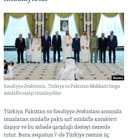
Səudiyyə Ərəbistanı, Türkiyə və Pakistan Məkkədə birgə
müdafiə sazişi imzalayıblar
Türkiyə, Pakistan və Səudiyyə Ərəbistanı arasında
imzalanan müdafiə paktı sırf müdafiə xarakteri
daşıyır və bu sahədə qarşılıqlı dəstəyi nəzərdə
tutur. Bunu avqustun 7-də Türkiyə rəsmisi üç