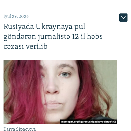
İyul 29, 2026
Rusiyada Ukraynaya pul
göndərən jurnalistə 12 il həbs
cəzası verilib
Darya Şipaçyova