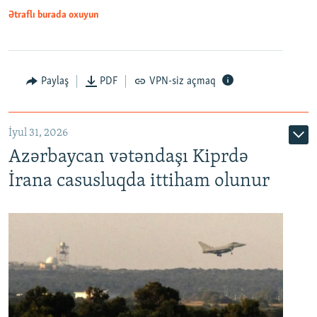
Ətraflı burada oxuyun
Paylaş
PDF
VPN-siz açmaq
İyul 31, 2026
Azərbaycan vətəndaşı Kiprdə
İrana casusluqda ittiham olunur