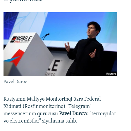
Pavel Durov
Rusiyanın Maliyyə Monitorinqi üzrə Federal
Xidməti (Rosfinmonitorinq) "Telegram"
messencerinin qurucusu
Pavel Durov
u "terrorçular
və ekstremistlər" siyahısına salıb.