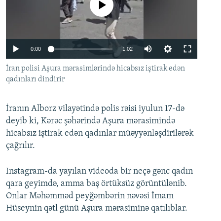
No media source currently available
İNFOQRAFIKA
AZƏRBAYCAN ƏDƏBIYYATI KITABXANASI
MISSIYAMIZ
BIZI IZLƏ
KARIKATURA
İSLAM VƏ DEMOKRATIYA
PEŞƏ ETIKASI VƏ JURNALISTIKA STANDARTLARIMIZ
İZ - MƏDƏNIYYƏT PROQRAMI
MATERIALLARIMIZDAN ISTIFADƏ
Auto
0:00
1:02
AZADLIQRADIOSU MOBIL TELEFONUNUZDA
RFE/RL-in bütün saytları
240p
İran polisi Aşura mərasimlərində hicabsız iştirak edən
qadınları dindirir
BIZIMLƏ ƏLAQƏ
360p
XƏBƏR BÜLLETENLƏRIMIZ
480p
Auto
240p
360p
480p
İranın Alborz vilayətində polis rəisi iyulun 17-də
720p
deyib ki, Kərəc şəhərində Aşura mərasimində
720p
1080p
hicabsız iştirak edən qadınlar müəyyənləşdirilərək
1080p
çağrılır.
Instagram-da yayılan videoda bir neçə gənc qadın
qara geyimdə, amma baş örtüksüz görüntülənib.
Onlar Məhəmməd peyğəmbərin nəvəsi İmam
Hüseynin qətl günü Aşura mərasiminə qatılıblar.