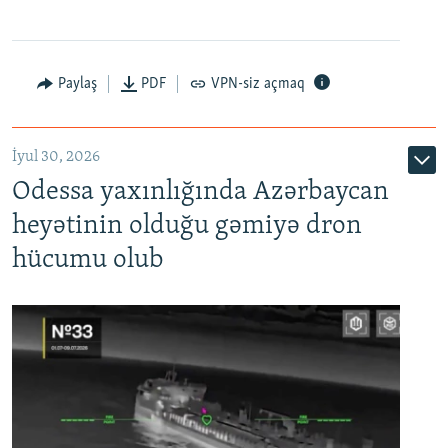
Paylaş
PDF
VPN-siz açmaq
İyul 30, 2026
Odessa yaxınlığında Azərbaycan
heyətinin olduğu gəmiyə dron
hücumu olub