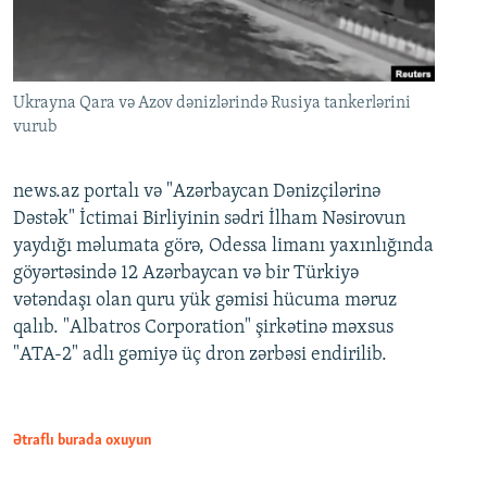
Ukrayna Qara və Azov dənizlərində Rusiya tankerlərini
vurub
news.az portalı və "Azərbaycan Dənizçilərinə
Dəstək" İctimai Birliyinin sədri İlham Nəsirovun
yaydığı məlumata görə, Odessa limanı yaxınlığında
göyərtəsində 12 Azərbaycan və bir Türkiyə
vətəndaşı olan quru yük gəmisi hücuma məruz
qalıb. "Albatros Corporation" şirkətinə məxsus
"ATA-2" adlı gəmiyə üç dron zərbəsi endirilib.
Ətraflı burada oxuyun