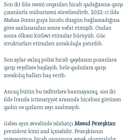
Son iki ildə rəsmi orqanları hicab qadağasına qarşı
çıxanlarla mübarizəni sürətləndirib. 2022-ci ildə
Məhsa Əmini guya hicabı düzgün bağlamadığına
görə saxlanandan sonra vəfat etmişdi. Ondan
sonra ölkəni kütləvi etirazlar bürüyüb. Güc
strukturları etirazları zorakılıqla yatırdıb.
Son aylar əxlaq polisi hicab qaydasını pozanlara
qarşı reydlərə başlayıb, belə qadınlara qarşı
zorakılıq halları baş verib.
Ancaq bütün bu tədbirlərə baxmayaraq, son iki
ildə İranda ictimaiyyət arasında hicabsız görünən
qadın və qızların sayı azalmayıb.
Gələn ayın əvvəlində islahatçı
Məsud Pezeşkian
prezident kimi and içməlidir. Pezeşkianın
mövqeyincə, hicab qanununa əmək olunmalıdır,