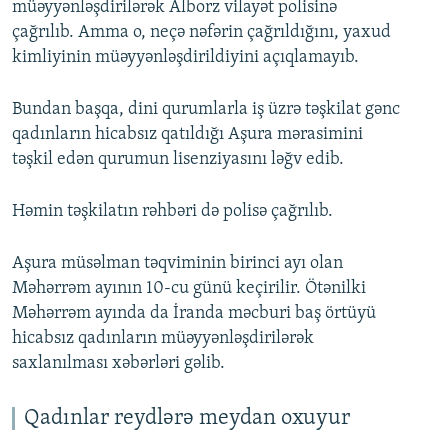
müəyyənləşdirilərək Alborz vilayət polisinə
çağrılıb. Amma o, neçə nəfərin çağrıldığını, yaxud
kimliyinin müəyyənləşdirildiyini açıqlamayıb.
Bundan başqa, dini qurumlarla iş üzrə təşkilat gənc
qadınların hicabsız qatıldığı Aşura mərasimini
təşkil edən qurumun lisenziyasını ləğv edib.
Həmin təşkilatın rəhbəri də polisə çağrılıb.
Aşura müsəlman təqviminin birinci ayı olan
Məhərrəm ayının 10-cu günü keçirilir. Ötənilki
Məhərrəm ayında da İranda məcburi baş örtüyü
hicabsız qadınların müəyyənləşdirilərək
saxlanılması xəbərləri gəlib.
Qadınlar reydlərə meydan oxuyur