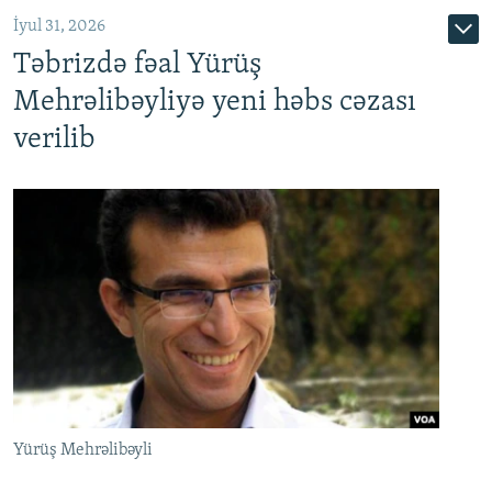
İyul 31, 2026
Təbrizdə fəal Yürüş
Mehrəlibəyliyə yeni həbs cəzası
verilib
Yürüş Mehrəlibəyli