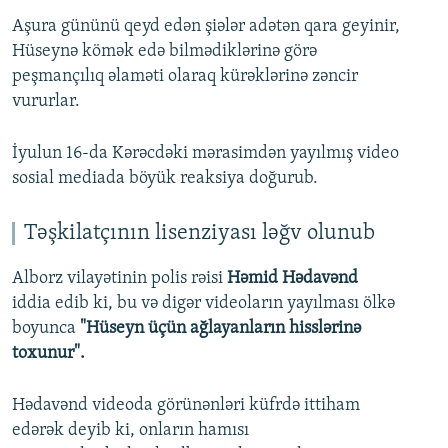
Aşura gününü qeyd edən şiələr adətən qara geyinir,
Hüseynə kömək edə bilmədiklərinə görə
peşmançılıq əlaməti olaraq kürəklərinə zəncir
vururlar.
İyulun 16-da Kərəcdəki mərasimdən yayılmış video
sosial mediada böyük reaksiya doğurub.
Təşkilatçının lisenziyası ləğv olunub
Alborz vilayətinin polis rəisi
Həmid Hədavənd
iddia edib ki, bu və digər videoların yayılması ölkə
boyunca
"Hüseyn üçün ağlayanların hisslərinə
toxunur".
Hədavənd videoda görünənləri küfrdə ittiham
edərək deyib ki, onların hamısı