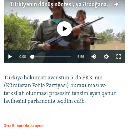
Türkiyənin dönüş nöqtəsi, ya Ərdoğana üçüncü şans: PKK ilə qəfil barışıq nə deməkdir?
No media source currently available
Auto
0:00
5:56
240p
Türkiyə hökuməti avqustun 5-də PKK-nın
360p
(Kürdüstan Fəhlə Partiyası) buraxılması və
480p
Auto
240p
360p
480p
tərksilah olunması prosesini tənzimləyən qanun
720p
layihəsini parlamentə təqdim edib.
720p
1080p
1080p
Ətraflı burada oxuyun