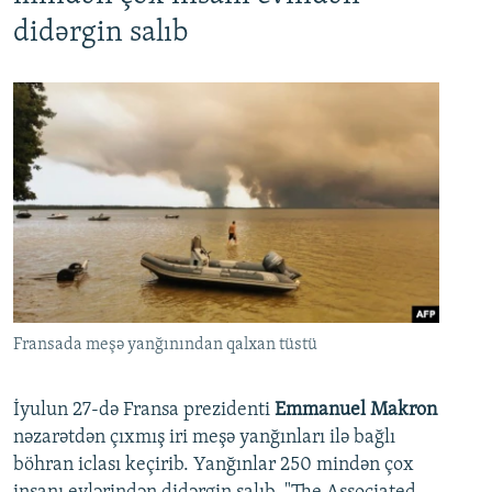
didərgin salıb
Fransada meşə yanğınından qalxan tüstü
İyulun 27-də Fransa prezidenti
Emmanuel Makron
nəzarətdən çıxmış iri meşə yanğınları ilə bağlı
böhran iclası keçirib. Yanğınlar 250 mindən çox