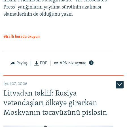
insanı evlərindən didərgin salıb. "The Associated
Press" yanğınların yayılma sürətinin azalması
əlamətlərinin də olduğunu yazır.
Ətraflı burada oxuyun
Paylaş
PDF
VPN-siz açmaq
İyul 27, 2026
Litvadan təklif: Rusiya
vətəndaşları ölkəyə girərkən
Moskvanın təcavüzünü pisləsin