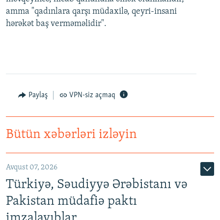
amma "qadınlara qarşı müdaxilə, qeyri-insani
hərəkət baş verməməlidir".
Paylaş
VPN-siz açmaq
Bütün xəbərləri izləyin
Avqust 07, 2026
Türkiyə, Səudiyyə Ərəbistanı və
Pakistan müdafiə paktı
imzalayıblar