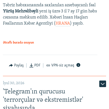
Təbriz həbsxanasında saxlanılan azərbaycanlı fəal
Yürüş Mehrəlibəyli
yeni iş üzrə 3 il 7 ay 17 gün həbs
cəzasına məhkum edilib. Xəbəri İnsan Haqları
Fəallarının Xəbər Agentliyi (
HRANA
) yayıb.
Ətraflı burada oxuyun
Paylaş
PDF
VPN-siz açmaq
İyul 30, 2026
'Telegram'ın qurucusu
'terrorçular və ekstremistlər'
siyahısında