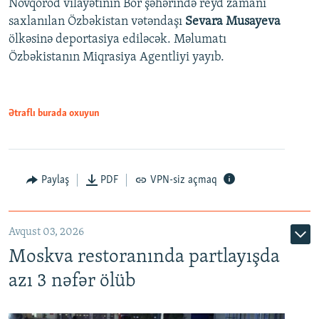
Novqorod vilayətinin Bor şəhərində reyd zamanı
saxlanılan Özbəkistan vətəndaşı
Sevara Musayeva
ölkəsinə deportasiya ediləcək. Məlumatı
Özbəkistanın Miqrasiya Agentliyi yayıb.
Ətraflı burada oxuyun
Paylaş
PDF
VPN-siz açmaq
Avqust 03, 2026
Moskva restoranında partlayışda
azı 3 nəfər ölüb