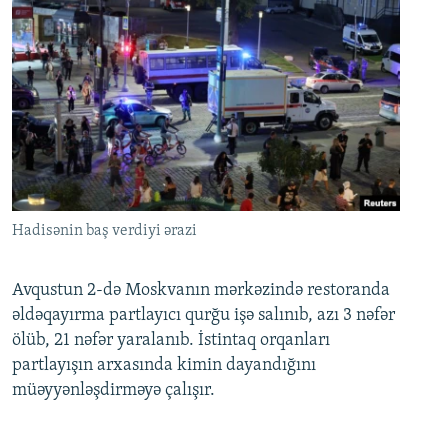
Hadisənin baş verdiyi ərazi
Avqustun 2-də Moskvanın mərkəzində restoranda
əldəqayırma partlayıcı qurğu işə salınıb, azı 3 nəfər
ölüb, 21 nəfər yaralanıb. İstintaq orqanları
partlayışın arxasında kimin dayandığını
müəyyənləşdirməyə çalışır.