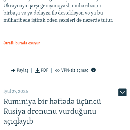
Ukraynaya qarşı genişmiqyaslı müharibəsini
birbaşa və ya dolayısı ilə dəstəkləyən və ya bu
müharibədə iştirak edən şəxsləri də nəzərdə tutur.
Ətraflı burada oxuyun
Paylaş
PDF
VPN-siz açmaq
İyul 27, 2026
Rumıniya bir həftədə üçüncü
Rusiya dronunu vurduğunu
açıqlayıb