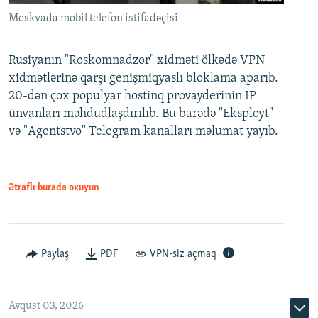
Moskvada mobil telefon istifadəçisi
Rusiyanın "Roskomnadzor" xidməti ölkədə VPN
xidmətlərinə qarşı genişmiqyaslı bloklama aparıb.
20-dən çox populyar hostinq provayderinin IP
ünvanları məhdudlaşdırılıb. Bu barədə "Eksployt"
və "Agentstvo" Telegram kanalları məlumat yayıb.
Ətraflı burada oxuyun
Paylaş
PDF
VPN-siz açmaq
Avqust 03, 2026