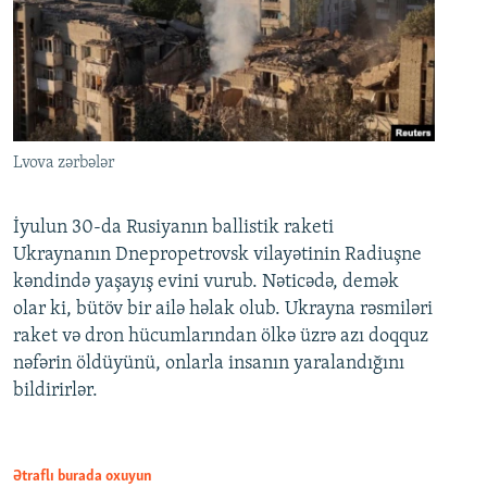
Lvova zərbələr
İyulun 30-da Rusiyanın ballistik raketi
Ukraynanın Dnepropetrovsk vilayətinin Radiuşne
kəndində yaşayış evini vurub. Nəticədə, demək
olar ki, bütöv bir ailə həlak olub. Ukrayna rəsmiləri
raket və dron hücumlarından ölkə üzrə azı doqquz
nəfərin öldüyünü, onlarla insanın yaralandığını
bildirirlər.
Ətraflı burada oxuyun