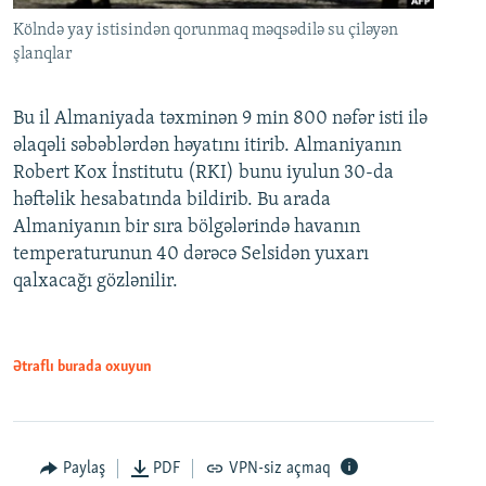
Kölndə yay istisindən qorunmaq məqsədilə su çiləyən
şlanqlar
Bu il Almaniyada təxminən 9 min 800 nəfər isti ilə
əlaqəli səbəblərdən həyatını itirib. Almaniyanın
Robert Kox İnstitutu (RKI) bunu iyulun 30-da
həftəlik hesabatında bildirib. Bu arada
Almaniyanın bir sıra bölgələrində havanın
temperaturunun 40 dərəcə Selsidən yuxarı
qalxacağı gözlənilir.
Ətraflı burada oxuyun
Paylaş
PDF
VPN-siz açmaq