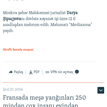
Moskva şəhər Məhkəməsi jurnalist
Darya
Şipaçyova
nı dövlətə xəyanət işi üzrə 12 il
azadlıqdan məhrum edib. Məlumatı "Mediazona"
yayıb.
Ətraflı burada oxuyun
Paylaş
PDF
VPN-siz açmaq
İyul 27, 2026
Fransada meşə yanğınları 250
mindən çox insanı evindən