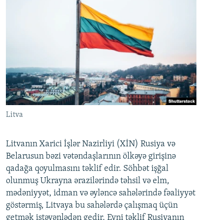
Litva
Litvanın Xarici İşlər Nazirliyi (XİN) Rusiya və
Belarusun bəzi vətəndaşlarının ölkəyə girişinə
qadağa qoyulmasını təklif edir. Söhbət işğal
olunmuş Ukrayna ərazilərində təhsil və elm,
mədəniyyət, idman və əyləncə sahələrində fəaliyyət
göstərmiş, Litvaya bu sahələrdə çalışmaq üçün
getmək istəyənlədən gedir. Eyni təklif Rusiyanın