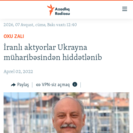
Keçid
linkləri
Əsas
2026, 07 Avqust, cümə, Bakı vaxtı 12:40
məzmuna
GÜNDƏM
OXU ZALI
qayıt
#İZAHLA
Əsas
İranlı aktyorlar Ukrayna
KORRUPSIOMETR
naviqasiyaya
müharibəsindən hiddətlənib
qayıt
#ƏSLINDƏ
Axtarışa
Aprel 02, 2022
FƏRQƏ BAX
keç
QANUNI DOĞRU
Paylaş
VPN-siz açmaq
ARAŞDIRMA
MULTIMEDIA
RADIO ARXIV
VIDEO
HAQQIMIZDA
FOTOQALEREYA
OXU ZALI