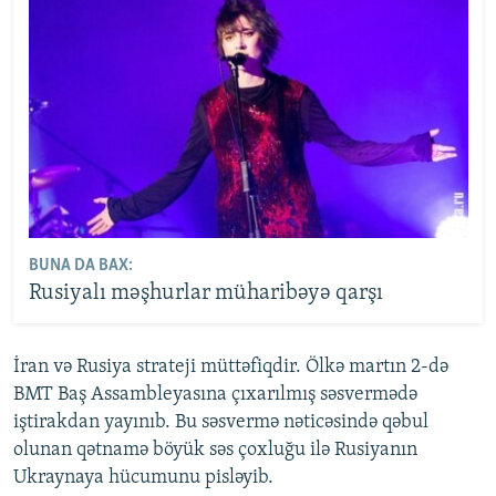
BUNA DA BAX:
Rusiyalı məşhurlar müharibəyə qarşı
İran və Rusiya strateji müttəfiqdir. Ölkə martın 2-də
BMT Baş Assambleyasına çıxarılmış səsvermədə
iştirakdan yayınıb. Bu səsvermə nəticəsində qəbul
olunan qətnamə böyük səs çoxluğu ilə Rusiyanın
Ukraynaya hücumunu pisləyib.