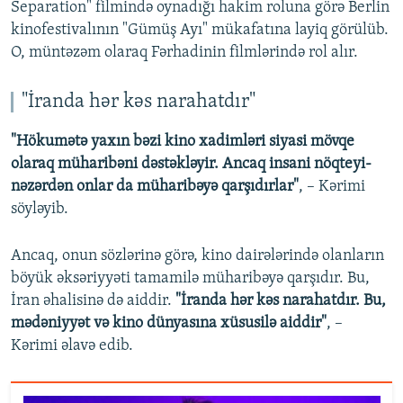
Separation" filmində oynadığı hakim roluna görə Berlin
kinofestivalının "Gümüş Ayı" mükafatına layiq görülüb.
O, müntəzəm olaraq Fərhadinin filmlərində rol alır.
"İranda hər kəs narahatdır"
"Hökumətə yaxın bəzi kino xadimləri siyasi mövqe
olaraq müharibəni dəstəkləyir. Ancaq insani nöqteyi-
nəzərdən onlar da müharibəyə qarşıdırlar"
, – Kərimi
söyləyib.
Ancaq, onun sözlərinə görə, kino dairələrində olanların
böyük əksəriyyəti tamamilə müharibəyə qarşıdır. Bu,
İran əhalisinə də aiddir.
"İranda hər kəs narahatdır. Bu,
mədəniyyət və kino dünyasına xüsusilə aiddir"
, –
Kərimi əlavə edib.