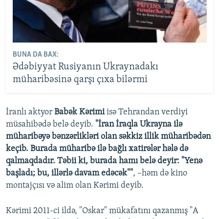
BUNA DA BAX:
Ədəbiyyat Rusiyanın Ukraynadakı
müharibəsinə qarşı çıxa bilərmi
İranlı aktyor
Babək Kərimi
isə Tehrandan verdiyi
müsahibədə belə deyib.
"İran İraqla Ukrayna ilə
müharibəyə bənzərlikləri olan səkkiz illik müharibədən
keçib. Burada müharibə ilə bağlı xatirələr hələ də
qalmaqdadır. Təbii ki, burada hamı belə deyir: "Yenə
başladı; bu, illərlə davam edəcək""
, –həm də kino
montajçısı və alim olan Kərimi deyib.
Kərimi 2011-ci ildə, "Oskar" mükafatını qazanmış "A