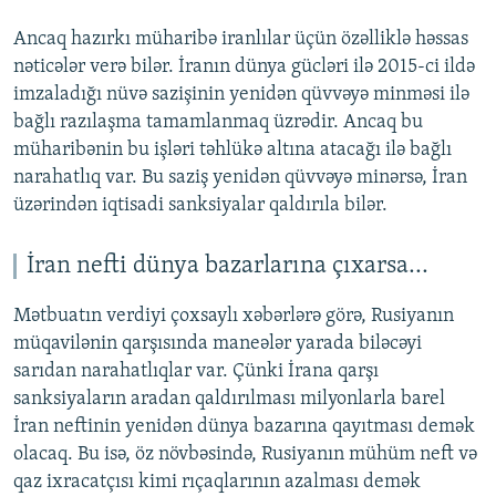
Ancaq hazırkı müharibə iranlılar üçün özəlliklə həssas
nəticələr verə bilər. İranın dünya gücləri ilə 2015-ci ildə
imzaladığı nüvə sazişinin yenidən qüvvəyə minməsi ilə
bağlı razılaşma tamamlanmaq üzrədir. Ancaq bu
müharibənin bu işləri təhlükə altına atacağı ilə bağlı
narahatlıq var. Bu saziş yenidən qüvvəyə minərsə, İran
üzərindən iqtisadi sanksiyalar qaldırıla bilər.
İran nefti dünya bazarlarına çıxarsa...
Mətbuatın verdiyi çoxsaylı xəbərlərə görə, Rusiyanın
müqavilənin qarşısında maneələr yarada biləcəyi
sarıdan narahatlıqlar var. Çünki İrana qarşı
sanksiyaların aradan qaldırılması milyonlarla barel
İran neftinin yenidən dünya bazarına qayıtması demək
olacaq. Bu isə, öz növbəsində, Rusiyanın mühüm neft və
qaz ixracatçısı kimi rıçaqlarının azalması demək