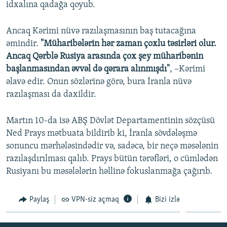
idxalına qadağa qoyub.
Ancaq Kərimi nüvə razılaşmasının baş tutacağına
əmindir.
"Müharibələrin hər zaman çoxlu təsirləri olur.
Ancaq Qərblə Rusiya arasında çox şey müharibənin
başlanmasından əvvəl də qərara alınmışdı"
, –Kərimi
əlavə edir. Onun sözlərinə görə, bura İranla nüvə
razılaşması da daxildir.
Martın 10-da isə ABŞ Dövlət Departamentinin sözçüsü
Ned Prays mətbuata bildirib ki, İranla sövdələşmə
sonuncu mərhələsindədir və, sadəcə, bir neçə məsələnin
razılaşdırılması qalıb. Prays bütün tərəfləri, o cümlədən
Rusiyanı bu məsələlərin həllinə fokuslanmağa çağırıb.
Paylaş
VPN-siz açmaq
Bizi izlə