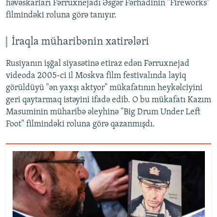
həvəskarları Fərruxnejadı Əsgər Fərhadinin "Fireworks"
filmindəki roluna görə tanıyır.
İraqla müharibənin xatirələri
Rusiyanın işğal siyasətinə etiraz edən Fərruxnejad
videoda 2005-ci il Moskva film festivalında layiq
görüldüyü "ən yaxşı aktyor" mükafatının heykəlciyini
geri qaytarmaq istəyini ifadə edib. O bu mükafatı Kazım
Masuminin müharibə əleyhinə "Big Drum Under Left
Foot" filmindəki roluna görə qazanmışdı.