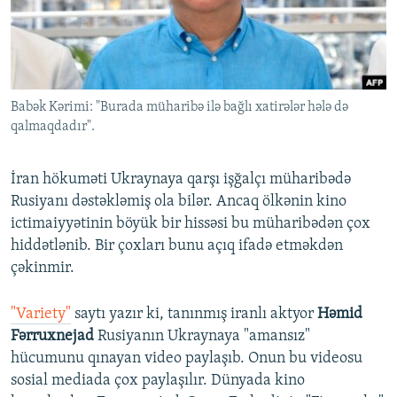
İNFOQRAFIKA
AZƏRBAYCAN ƏDƏBIYYATI KITABXANASI
MISSIYAMIZ
BIZI IZLƏ
KARIKATURA
İSLAM VƏ DEMOKRATIYA
PEŞƏ ETIKASI VƏ JURNALISTIKA STANDARTLARIMIZ
İZ - MƏDƏNIYYƏT PROQRAMI
MATERIALLARIMIZDAN ISTIFADƏ
Babək Kərimi: "Burada müharibə ilə bağlı xatirələr hələ də
AZADLIQRADIOSU MOBIL TELEFONUNUZDA
RFE/RL-in bütün saytları
qalmaqdadır".
BIZIMLƏ ƏLAQƏ
XƏBƏR BÜLLETENLƏRIMIZ
İran hökuməti Ukraynaya qarşı işğalçı müharibədə
Rusiyanı dəstəkləmiş ola bilər. Ancaq ölkənin kino
ictimaiyyətinin böyük bir hissəsi bu müharibədən çox
hiddətlənib. Bir çoxları bunu açıq ifadə etməkdən
çəkinmir.
"Variety"
saytı yazır ki, tanınmış iranlı aktyor
Həmid
Fərruxnejad
Rusiyanın Ukraynaya "amansız"
hücumunu qınayan video paylaşıb. Onun bu videosu
sosial mediada çox paylaşılır. Dünyada kino