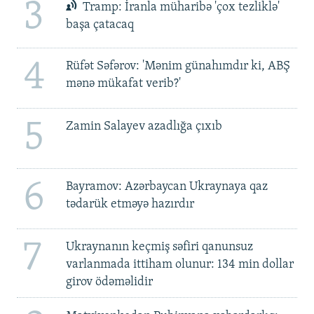
3
Tramp: İranla müharibə 'çox tezliklə'
başa çatacaq
4
Rüfət Səfərov: 'Mənim günahımdır ki, ABŞ
mənə mükafat verib?'
5
Zamin Salayev azadlığa çıxıb
6
Bayramov: Azərbaycan Ukraynaya qaz
tədarük etməyə hazırdır
7
Ukraynanın keçmiş səfiri qanunsuz
varlanmada ittiham olunur: 134 min dollar
girov ödəməlidir