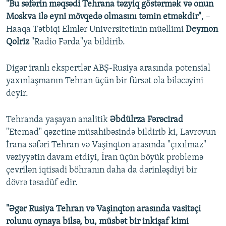
"Bu səfərin məqsədi Tehrana təzyiq göstərmək və onun
Moskva ilə eyni mövqedə olmasını təmin etməkdir"
, –
Haaqa Tətbiqi Elmlər Universitetinin müəllimi
Deymon
Qolriz
"Radio Fərda"ya bildirib.
Digər iranlı ekspertlər ABŞ-Rusiya arasında potensial
yaxınlaşmanın Tehran üçün bir fürsət ola biləcəyini
deyir.
Tehranda yaşayan analitik
Əbdülrza Fərəcirad
"Etemad" qəzetinə müsahibəsində bildirib ki, Lavrovun
İrana səfəri Tehran və Vaşinqton arasında "çıxılmaz"
vəziyyətin davam etdiyi, İran üçün böyük problemə
çevrilən iqtisadi böhranın daha da dərinləşdiyi bir
dövrə təsadüf edir.
"Əgər Rusiya Tehran və Vaşinqton arasında vasitəçi
rolunu oynaya bilsə, bu, müsbət bir inkişaf kimi