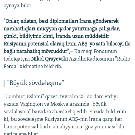
oynaya bilər.
"Onlar, adətən, bəzi diplomatları İrana göndərərək
narahatlıqları müəyyən qədər yatırtmağa çalışırlar,
çünki, bildiyiniz kimi, İranda uzun müddətdir
Rusiyanın potensial olaraq İranı ABŞ-yə sata biləcəyi ilə
bağlı narahatlıq mövcuddur"
,– Karneqi Fondunun
tədqiqatçısı
Nikol Qrayevski
AzadlıqRadiosunun "Radio
Fərda" xidmətinə bildirib.
"Böyük sövdələşmə"
"Comhuri Eslami" qəzeti fevralın 25-də dərc etdiyi
yazıda Vaşinqton və Moskva arasında "böyük
sövdələşmə" barədə xəbərdarlıq edib. Yazıda bildirilib
ki, bu sövdələşmə Rusiyanın ABŞ-nin İrana qarşı hər
hansı potensial hərbi əməliyyatına "göz yumması" ilə
nəticələnə bilər