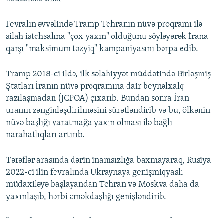
Fevralın əvvəlində Tramp Tehranın nüvə proqramı ilə
silah istehsalına "çox yaxın" olduğunu söyləyərək İrana
qarşı "maksimum təzyiq" kampaniyasını bərpa edib.
Tramp 2018-ci ildə, ilk səlahiyyət müddətində Birləşmiş
Ştatları İranın nüvə proqramına dair beynəlxalq
razılaşmadan (JCPOA) çıxarıb. Bundan sonra İran
uranın zənginləşdirilməsini sürətləndirib və bu, ölkənin
nüvə başlığı yaratmağa yaxın olması ilə bağlı
narahatlıqları artırıb.
Tərəflər arasında dərin inamsızlığa baxmayaraq, Rusiya
2022-ci ilin fevralında Ukraynaya genişmiqyaslı
müdaxiləyə başlayandan Tehran və Moskva daha da
yaxınlaşıb, hərbi əməkdaşlığı genişləndirib.