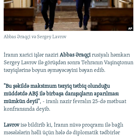
İNFOQRAFIKA
AZƏRBAYCAN ƏDƏBIYYATI KITABXANASI
MISSIYAMIZ
BIZI IZLƏ
KARIKATURA
İSLAM VƏ DEMOKRATIYA
PEŞƏ ETIKASI VƏ JURNALISTIKA STANDARTLARIMIZ
İZ - MƏDƏNIYYƏT PROQRAMI
MATERIALLARIMIZDAN ISTIFADƏ
Abbas Əraqçi və Sergey Lavrov
AZADLIQRADIOSU MOBIL TELEFONUNUZDA
RFE/RL-in bütün saytları
BIZIMLƏ ƏLAQƏ
İranın xarici işlər naziri
Abbas Əraqçi
rusiyalı həmkarı
XƏBƏR BÜLLETENLƏRIMIZ
Sergey Lavrov ilə görüşdən sonra Tehranın Vaşinqtonun
təzyiqlərinə boyun əyməyəcəyini bəyan edib.
"Bu şəkildə maksimum təzyiq tətbiq olunduğu
müddətdə ABŞ ilə birbaşa danışıqların aparılması
mümkün deyil"
, - iranlı nazir fevralın 25-də mətbuat
konfransında deyib.
Lavrov
isə bildirib ki, İranın nüvə proqramı ilə bağlı
məsələlərin həlli üçün hələ də diplomatik tədbirlər