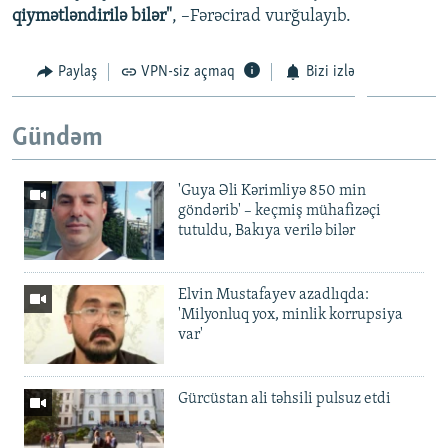
qiymətləndirilə bilər"
, –Fərəcirad vurğulayıb.
Paylaş
VPN-siz açmaq
Bizi izlə
Gündəm
'Guya Əli Kərimliyə 850 min
göndərib' – keçmiş mühafizəçi
tutuldu, Bakıya verilə bilər
Elvin Mustafayev azadlıqda:
'Milyonluq yox, minlik korrupsiya
var'
Gürcüstan ali təhsili pulsuz etdi