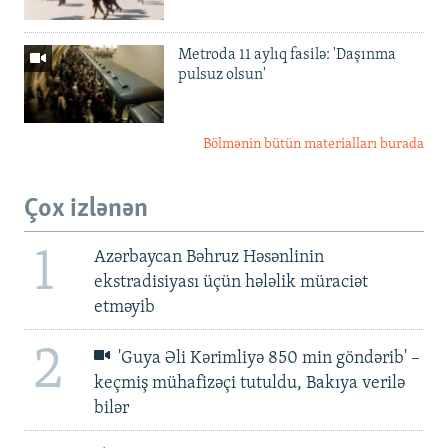
Metroda 11 aylıq fasilə: 'Daşınma
pulsuz olsun'
Bölmənin bütün materialları burada
Çox izlənən
1
Azərbaycan Bəhruz Həsənlinin
ekstradisiyası üçün hələlik müraciət
etməyib
2
'Guya Əli Kərimliyə 850 min göndərib' –
keçmiş mühafizəçi tutuldu, Bakıya verilə
bilər