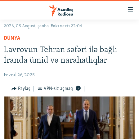
Keçid
linkləri
Əsas
2026, 08 Avqust, şənbə, Bakı vaxtı 22:04
məzmuna
GÜNDƏM
DÜNYA
qayıt
#İZAHLA
Əsas
Lavrovun Tehran səfəri ilə bağlı
KORRUPSIOMETR
naviqasiyaya
İranda ümid və narahatlıqlar
qayıt
#ƏSLINDƏ
Axtarışa
Fevral 26, 2025
FƏRQƏ BAX
keç
QANUNI DOĞRU
Paylaş
VPN-siz açmaq
ARAŞDIRMA
MULTIMEDIA
RADIO ARXIV
VIDEO
HAQQIMIZDA
FOTOQALEREYA
OXU ZALI