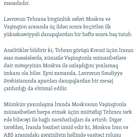
masadadır.
Lavrovun Tehrana birgünlük səfəri Moskva və
Vaşinqton arasında üç ildən sonra keçirilən ilk
yüksəksəviyyəli danışıqlardan bir həftə sonra baş tutub.
Analitiklər bildirir ki, Tehran görüşü Kreml üçün İranın
əsas məsələlərdə, xüsusilə Vaşinqtonla münasibətlərə
dair mövqeyinin Moskva ilə uzlaşdığını yoxlamaq
imkanı ola bilər. Eyni zamanda, Lavrovun Səudiyyə
Ərəbistanında aparılan danışıqlardan bir mesaj
çatdırdığı da ehtimal edilir.
Mümkün yaxınlaşma İranda Moskvanın Vaşinqtonla
münasibətləri bərpa etmək üçün müttəfiqi Tehranı tərk
edə biləcəyi ilə bağlı narahatlıqları da artırıb. Digər
tərəfdən, İranda bəziləri ümid edir ki, Moskva İran və
ABŞ arasındakı gərginliyin həllində vasitəçi rolunu