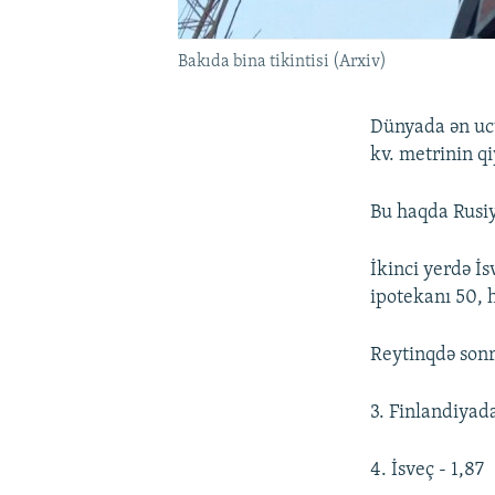
Bakıda bina tikintisi (Arxiv)
Dünyada ən ucu
kv. metrinin qi
Bu haqda Rusiy
İkinci yerdə İ
ipotekanı 50, h
Reytinqdə sonr
3. Finlandiyada
4. İsveç - 1,87