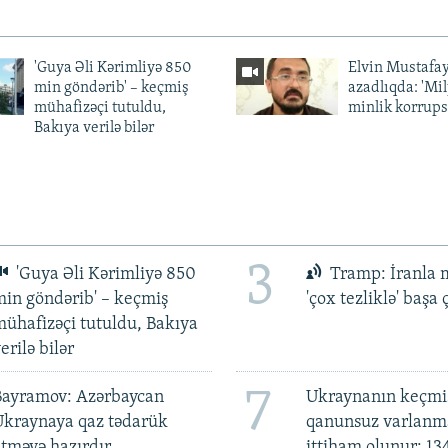
'Guya Əli Kərimliyə 850
Elvin Mustafa
min göndərib' – keçmiş
azadlıqda: 'Mi
mühafizəçi tutuldu,
minlik korrups
Bakıya verilə bilər
3
'Guya Əli Kərimliyə 850
Tramp: İranla 
in göndərib' – keçmiş
'çox tezliklə' başa
ühafizəçi tutuldu, Bakıya
erilə bilər
7
Bayramov: Azərbaycan
Ukraynanın keçmiş
Ukraynaya qaz tədarük
qanunsuz varlan
tməyə hazırdır
ittiham olunur: 13