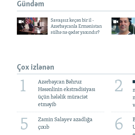
Gündəm
Savaşsız keçən bir il -
Azərbaycanla Ermənistan
sülhə nə qədər yaxındır?
Çox izlənən
1
2
Azərbaycan Bəhruz
Həsənlinin ekstradisiyası
m
üçün hələlik müraciət
m
etməyib
v
5
6
Zamin Salayev azadlığa
çıxıb
e