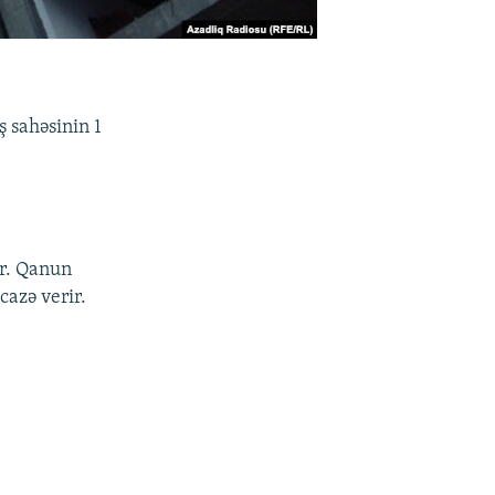
 sahəsinin 1
ür. Qanun
cazə verir.