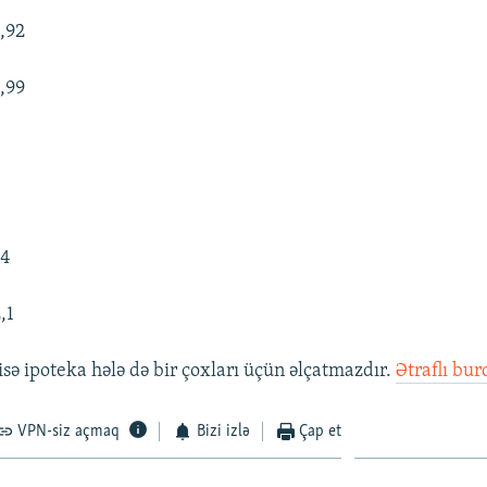
1,92
1,99
9
04
,1
sə ipoteka hələ də bir çoxları üçün əlçatmazdır.
Ətraflı bur
VPN-siz açmaq
Bizi izlə
Çap et