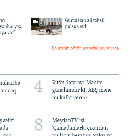
yev
Gürcüstan ali təhsili
lyonluq yox,
pulsuz etdi
iya var'
Bölmənin bütün materialları burada
4
Rüfət Səfərov: 'Mənim
müharibə
günahımdır ki, ABŞ mənə
 çatacaq
mükafat verib?'
8
 səfiri
MeydanTV işi:
mada
'Çamadanlarla çıxarılan
4 min
pulların hesabını xalqa nə