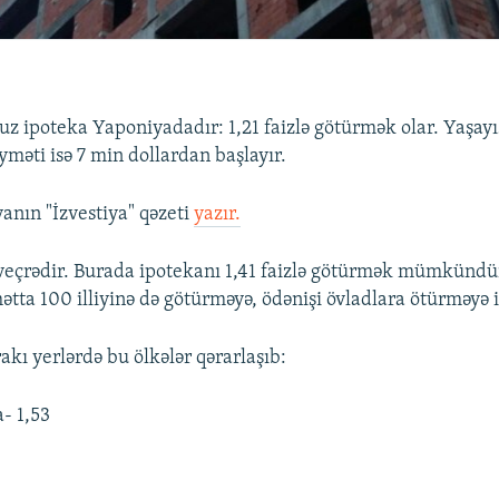
z ipoteka Yaponiyadadır: 1,21 faizlə götürmək olar. Yaşayış
yməti isə 7 min dollardan başlayır.
anın "İzvestiya" qəzeti
yazır.
sveçrədir. Burada ipotekanı 1,41 faizlə götürmək mümkünd
ətta 100 illiyinə də götürməyə, ödənişi övladlara ötürməyə i
akı yerlərdə bu ölkələr qərarlaşıb:
- 1,53