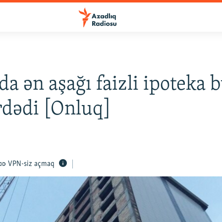
a ən aşağı faizli ipoteka 
rdədi [Onluq]
VPN-siz açmaq