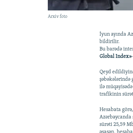
Arxiv foto
İyun ayında Az
bildirilir.
Bu barədə inte
Global Index»
Qeyd edildiyin
şəbəkələrində g
ilə müqayisədə 
trafikinin sürə
Hesabata görə,
Azərbaycanda st
sürəti 25,59 Mb
əsasən, hesabat