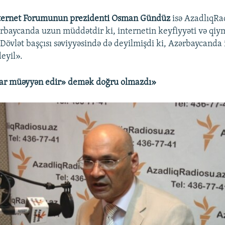
ternet Forumunun prezidenti Osman Gündüz
isə AzadlıqR
ərbaycanda uzun müddətdir ki, internetin keyfiyyəti və qiymə
Dövlət başçısı səviyyəsində də deyilmişdi ki, Azərbaycanda 
eyil».
ar müəyyən edir» demək doğru olmazdı»