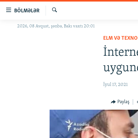
Keçid
BÖLMƏLƏR
linkləri
Axtar
Əsas
2026, 08 Avqust, şənbə, Bakı vaxtı 20:01
GÜNDƏM
məzmuna
ELM VƏ TEXNO
#İZAHLA
qayıt
Əsas
İntern
KORRUPSIOMETR
naviqasiyaya
#ƏSLINDƏ
qayıt
uygun
Axtarışa
FƏRQƏ BAX
keç
QANUNI DOĞRU
İyul 17, 2021
ARAŞDIRMA
Paylaş
MULTIMEDIA
RADIO ARXIV
VIDEO
HAQQIMIZDA
FOTOQALEREYA
OXU ZALI