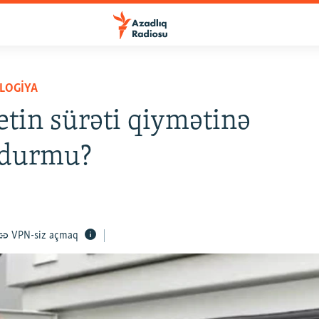
LOGIYA
etin sürəti qiymətinə
durmu?
VPN-siz açmaq