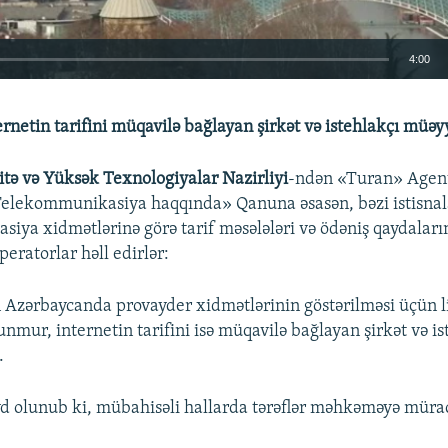
4:00
EMBED
ernetin tarifini müqavilə bağlayan şirkət və istehlakçı müə
itə və Yüksək Texnologiyalar Nazirliyi
-ndən «Turan» Agent
 «Telekommunikasiya haqqında» Qanuna əsasən, bəzi istisnal
iya xidmətlərinə görə tarif məsələləri və ödəniş qaydaları
Auto
240p
360p
480p
eratorlar həll edirlər:
720p
1080p
 Azərbaycanda provayder xidmətlərinin göstərilməsi üçün l
unmur, internetin tarifini isə müqavilə bağlayan şirkət və is
.
 olunub ki, mübahisəli hallarda tərəflər məhkəməyə mürac