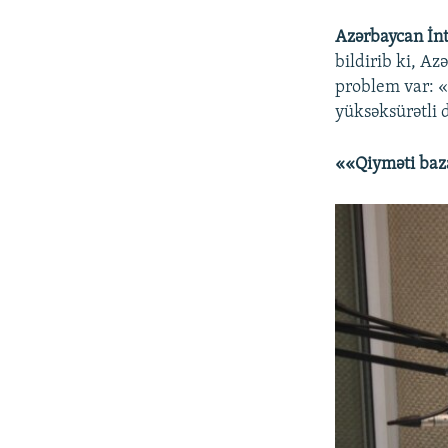
Azərbaycan İn
bildirib ki, Az
problem var: «
yüksəksürətli d
««Qiyməti baz