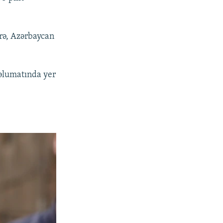
örə, Azərbaycan
məlumatında yer