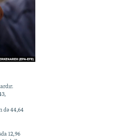
ardır.
43,
n də 44,64
sda 12,96