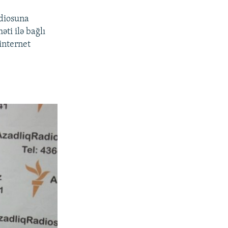
adiosuna
ti ilə bağlı
internet