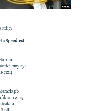
artdığı
yi
«Speedtest
rlarının
stərici may ayı
ə çıxış
qərarlaşıb.
fikinin giriş
ticələrə
3 pillə