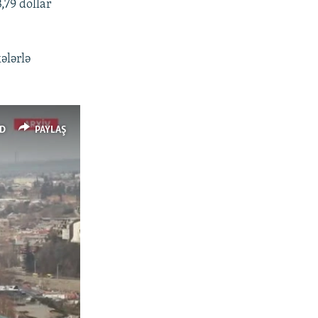
,79 dollar
ələrlə
D
PAYLAŞ