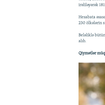
irəliləyərək 18
Hesabata əsasə
230 ölkələrin 
Beləliklə bütü
alıb.
Qiymətlər müqa