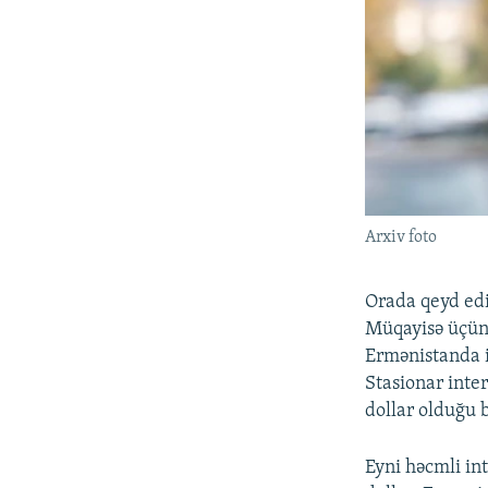
Arxiv foto
Orada qeyd edi
Müqayisə üçün,
Ermənistanda is
Stasionar inte
dollar olduğu bi
Eyni həcmli in