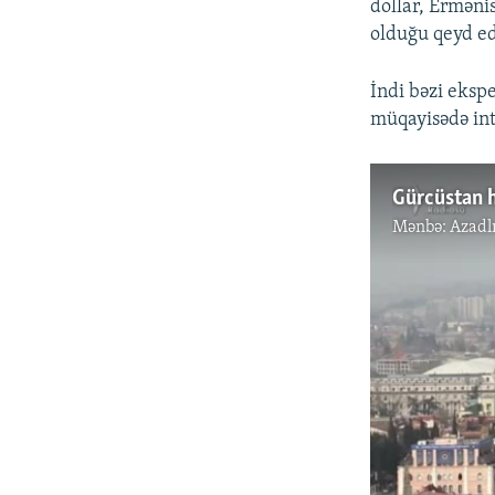
dollar, Erməni
olduğu qeyd edi
İndi bəzi ekspe
müqayisədə int
Mənbə:
Azadl