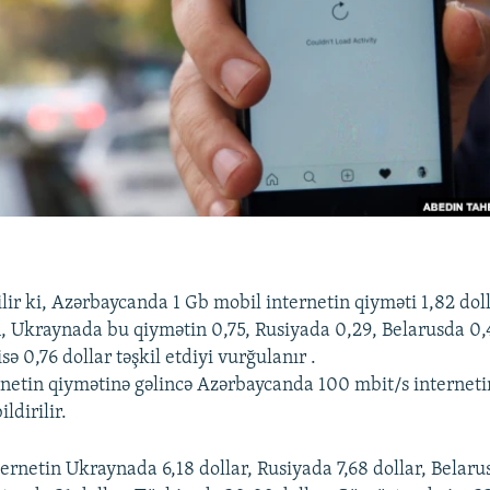
lir ki, Azərbaycanda 1 Gb mobil internetin qiyməti 1,82 doll
 Ukraynada bu qiymətin 0,75, Rusiyada 0,29, Belarusda 0,
ə 0,76 dollar təşkil etdiyi vurğulanır .
rnetin qiymətinə gəlincə Azərbaycanda 100 mbit/s interneti
ldirilir.
ternetin Ukraynada 6,18 dollar, Rusiyada 7,68 dollar, Belaru