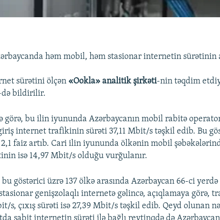
ərbaycanda həm mobil, həm stasionar internetin sürətinin 
rnet sürətini ölçən
«Ookla» analitik şirkəti
-nin təqdim etdi
-də bildirilir.
ə görə, bu ilin iyununda Azərbaycanın mobil rabitə operato
iriş internet trafikinin sürəti 37,11 Mbit/s təşkil edib. Bu gö
2,1 faiz artıb. Cari ilin iyununda ölkənin mobil şəbəkələrind
tinin isə 14,97 Mbit/s olduğu vurğulanır.
 bu göstərici üzrə 137 ölkə arasında Azərbaycan 66-ci yerdə 
asionar genişzolaqlı internetə gəlincə, açıqlamaya görə, tra
it/s, çıxış sürəti isə 27,39 Mbit/s təşkil edib. Qeyd olunan nə
da sabit internetin sürəti ilə bağlı reytinqdə də Azərbaycan 