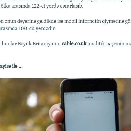
1 ölkə arasında 122-ci yerdə qərarlaşıb.
n onun dəyərinə gəldikdə isə mobil internetin qiymətinə g
sırasında 100-cü yerdədir.
n bunlar Böyük Britaniyanın
cable.co.uk
analitik nəşrinin 
yisə ilə …