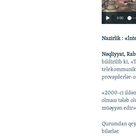
0:00
Nazirlik : «İnt
Nəqliyyat, Rab
bildirilib ki,
telekommunikas
provayderlər-op
«2000-ci ildən
olması tələb ol
müəyyən edir»
Qurumdan qeyd
bilərlər.