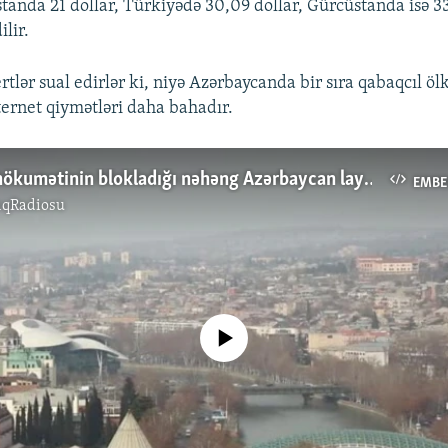
standa 21 dollar, Türkiyədə 30,09 dollar, Gürcüstanda isə 33
lir.
rtlər sual edirlər ki, niyə Azərbaycanda bir sıra qabaqcıl ölk
ernet qiymətləri daha bahadır.
Gürcüstan hökumətinin blokladığı nəhəng Azərbaycan layihəsi...
EMBE
ıqRadiosu
No media source currently available