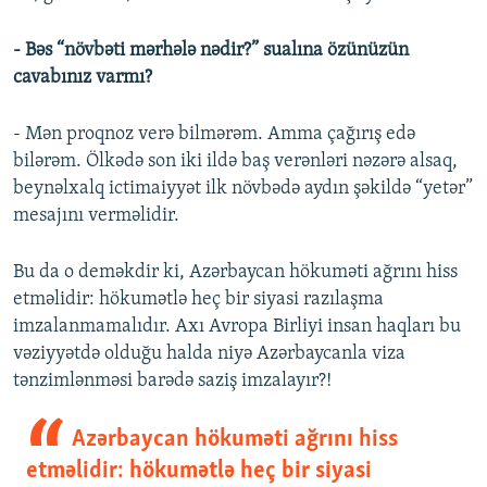
- Bəs “növbəti mərhələ nədir?” sualına özünüzün
cavabınız varmı?
- Mən proqnoz verə bilmərəm. Amma çağırış edə
bilərəm. Ölkədə son iki ildə baş verənləri nəzərə alsaq,
beynəlxalq ictimaiyyət ilk növbədə aydın şəkildə “yetər”
mesajını verməlidir.
Bu da o deməkdir ki, Azərbaycan hökuməti ağrını hiss
etməlidir: hökumətlə heç bir siyasi razılaşma
imzalanmamalıdır. Axı Avropa Birliyi insan haqları bu
vəziyyətdə olduğu halda niyə Azərbaycanla viza
tənzimlənməsi barədə saziş imzalayır?!
Azərbaycan hökuməti ağrını hiss
etməlidir: hökumətlə heç bir siyasi