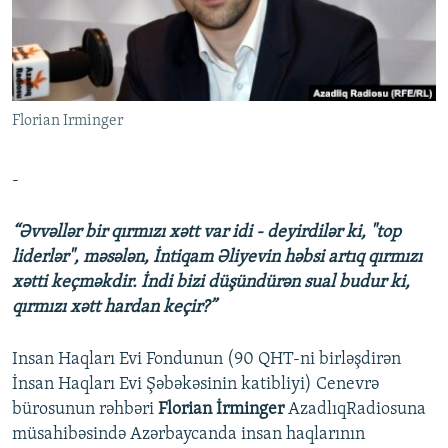
İNFOQRAFIKA
AZƏRBAYCAN ƏDƏBIYYATI KITABXANASI
MISSIYAMIZ
BIZI IZLƏ
KARIKATURA
İSLAM VƏ DEMOKRATIYA
PEŞƏ ETIKASI VƏ JURNALISTIKA STANDARTLARIMIZ
İZ - MƏDƏNIYYƏT PROQRAMI
MATERIALLARIMIZDAN ISTIFADƏ
Florian Irminger
AZADLIQRADIOSU MOBIL TELEFONUNUZDA
RFE/RL-in bütün saytları
BIZIMLƏ ƏLAQƏ
-
XƏBƏR BÜLLETENLƏRIMIZ
“Əvvəllər bir qırmızı xətt var idi - deyirdilər ki, "top
liderlər", məsələn, İntiqam Əliyevin həbsi artıq qırmızı
xətti keçməkdir. İndi bizi düşündürən sual budur ki,
qırmızı xətt hardan keçir?”
Insan Haqları Evi Fondunun (90 QHT-ni birləşdirən
İnsan Haqları Evi Şəbəkəsinin katibliyi) Cenevrə
bürosunun rəhbəri
Florian İrminger
AzadlıqRadiosuna
müsahibəsində Azərbaycanda insan haqlarının