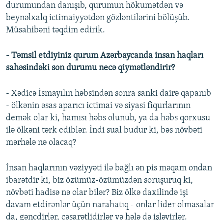
durumundan danışıb, qurumun hökumətdən və
beynəlxalq ictimaiyyətdən gözləntilərini bölüşüb.
Müsahibəni təqdim edirik.
- Təmsil etdiyiniz qurum Azərbaycanda insan haqları
sahəsindəki son durumu necə qiymətləndirir?
- Xədicə İsmayılın həbsindən sonra sanki dairə qapanıb
- ölkənin əsas aparıcı ictimai və siyasi fiqurlarının
demək olar ki, hamısı həbs olunub, ya da həbs qorxusu
ilə ölkəni tərk ediblər. İndi sual budur ki, bəs növbəti
mərhələ nə olacaq?
İnsan haqlarının vəziyyəti ilə bağlı ən pis məqam ondan
ibarətdir ki, biz özümüz-özümüzdən soruşuruq ki,
növbəti hadisə nə olar bilər? Biz ölkə daxilində işi
davam etdirənlər üçün narahatıq - onlar lider olmasalar
da, gəncdirlər, cəsarətlidirlər və hələ də işləyirlər.