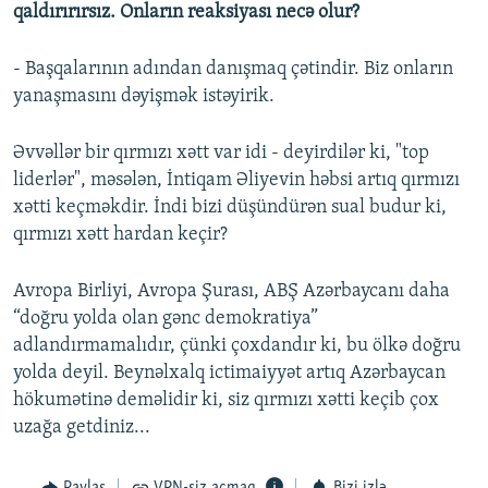
qaldırırırsız. Onların reaksiyası necə olur?
- Başqalarının adından danışmaq çətindir. Biz onların
yanaşmasını dəyişmək istəyirik.
Əvvəllər bir qırmızı xətt var idi - deyirdilər ki, "top
liderlər", məsələn, İntiqam Əliyevin həbsi artıq qırmızı
xətti keçməkdir. İndi bizi düşündürən sual budur ki,
qırmızı xətt hardan keçir?
Avropa Birliyi, Avropa Şurası, ABŞ Azərbaycanı daha
“doğru yolda olan gənc demokratiya”
adlandırmamalıdır, çünki çoxdandır ki, bu ölkə doğru
yolda deyil. Beynəlxalq ictimaiyyət artıq Azərbaycan
hökumətinə deməlidir ki, siz qırmızı xətti keçib çox
uzağa getdiniz...