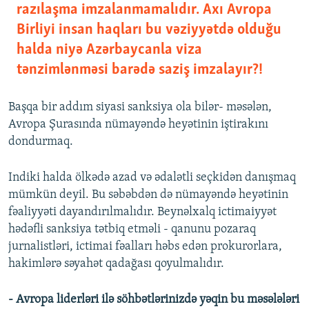
razılaşma imzalanmamalıdır. Axı Avropa
Birliyi insan haqları bu vəziyyətdə olduğu
halda niyə Azərbaycanla viza
tənzimlənməsi barədə saziş imzalayır?!
Başqa bir addım siyasi sanksiya ola bilər- məsələn,
Avropa Şurasında nümayəndə heyətinin iştirakını
dondurmaq.
Indiki halda ölkədə azad və ədalətli seçkidən danışmaq
mümkün deyil. Bu səbəbdən də nümayəndə heyətinin
fəaliyyəti dayandırılmalıdır. Beynəlxalq ictimaiyyət
hədəfli sanksiya tətbiq etməli - qanunu pozaraq
jurnalistləri, ictimai fəalları həbs edən prokurorlara,
hakimlərə səyahət qadağası qoyulmalıdır.
- Avropa liderləri ilə söhbətlərinizdə yəqin bu məsələləri