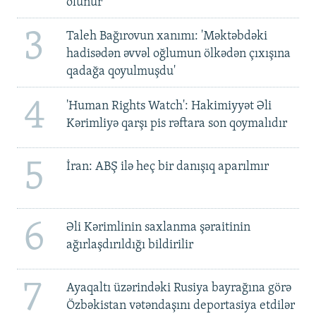
olunur
3
Taleh Bağırovun xanımı: 'Məktəbdəki
hadisədən əvvəl oğlumun ölkədən çıxışına
qadağa qoyulmuşdu'
4
'Human Rights Watch': Hakimiyyət Əli
Kərimliyə qarşı pis rəftara son qoymalıdır
5
İran: ABŞ ilə heç bir danışıq aparılmır
6
Əli Kərimlinin saxlanma şəraitinin
ağırlaşdırıldığı bildirilir
7
Ayaqaltı üzərindəki Rusiya bayrağına görə
Özbəkistan vətəndaşını deportasiya etdilər