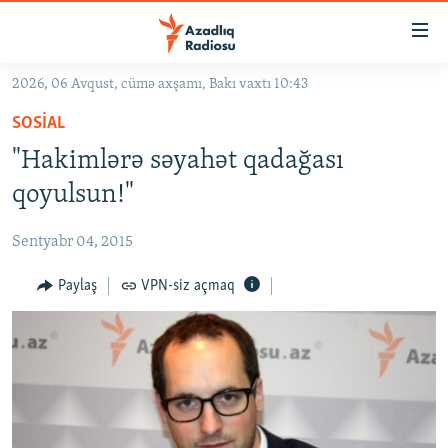
Keçid
linkləri
Əsas
2026, 06 Avqust, cümə axşamı, Bakı vaxtı 10:43
məzmuna
GÜNDƏM
SOSIAL
qayıt
#İZAHLA
Əsas
"Hakimlərə səyahət qadağası
KORRUPSIOMETR
naviqasiyaya
qoyulsun!"
qayıt
#ƏSLINDƏ
Axtarışa
Sentyabr 04, 2015
FƏRQƏ BAX
keç
QANUNI DOĞRU
Paylaş
VPN-siz açmaq
ARAŞDIRMA
MULTIMEDIA
RADIO ARXIV
VIDEO
HAQQIMIZDA
FOTOQALEREYA
OXU ZALI