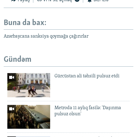
Paylaş
VPN-siz açmaq
Bizi izlə
Buna da bax:
Azərbaycana sanksiya qoymağa çağırırlar
Gündəm
Gürcüstan ali təhsili pulsuz etdi
Metroda 11 aylıq fasilə: 'Daşınma
pulsuz olsun'