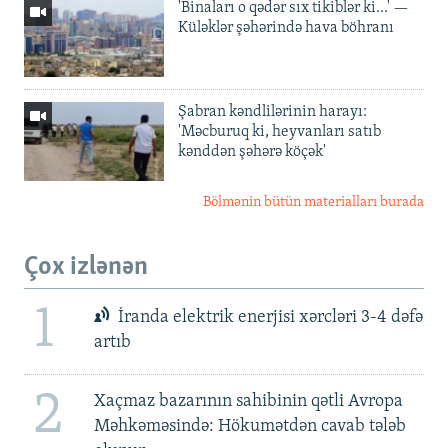
'Binaları o qədər sıx tikiblər ki...' —
Küləklər şəhərində hava böhranı
Şabran kəndlilərinin harayı:
'Məcburuq ki, heyvanları satıb
kənddən şəhərə köçək'
Bölmənin bütün materialları burada
Çox izlənən
1
İranda elektrik enerjisi xərcləri 3-4 dəfə
artıb
2
Xaçmaz bazarının sahibinin qətli Avropa
Məhkəməsində: Hökumətdən cavab tələb