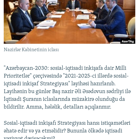
İNFOQRAFIKA
AZƏRBAYCAN ƏDƏBIYYATI KITABXANASI
MISSIYAMIZ
BIZI IZLƏ
KARIKATURA
İSLAM VƏ DEMOKRATIYA
PEŞƏ ETIKASI VƏ JURNALISTIKA STANDARTLARIMIZ
İZ - MƏDƏNIYYƏT PROQRAMI
MATERIALLARIMIZDAN ISTIFADƏ
AZADLIQRADIOSU MOBIL TELEFONUNUZDA
RFE/RL-in bütün saytları
Nazirlər Kabinetinin iclası
BIZIMLƏ ƏLAQƏ
XƏBƏR BÜLLETENLƏRIMIZ
"Azərbaycan-2030: sosial-iqtisadi inkişafa dair Milli
Prioritetlər" çərçivəsində "2021-2025-ci illərdə sosial-
iqtisadi inkişaf Strategiyası" layihəsi hazırlanıb.
Layihənin bu günlər Baş nazir Əli Əsədovun sədrliyi ilə
İqtisadi Şuranın iclaslarında müzakirə olunduğu da
bildirilir. Amma, hələlik, detalları açıqlanmır.
Sosial-iqtisadi inkişafı Strategiyası hansı istiqamətləri
əhatə edir və ya etməlidir? Bununla ölkədə iqtisadi
vəziyyət dəyişəcəkmi?