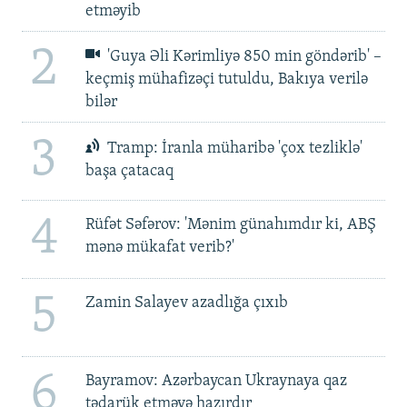
etməyib
2
'Guya Əli Kərimliyə 850 min göndərib' –
keçmiş mühafizəçi tutuldu, Bakıya verilə
bilər
3
Tramp: İranla müharibə 'çox tezliklə'
başa çatacaq
4
Rüfət Səfərov: 'Mənim günahımdır ki, ABŞ
mənə mükafat verib?'
5
Zamin Salayev azadlığa çıxıb
6
Bayramov: Azərbaycan Ukraynaya qaz
tədarük etməyə hazırdır