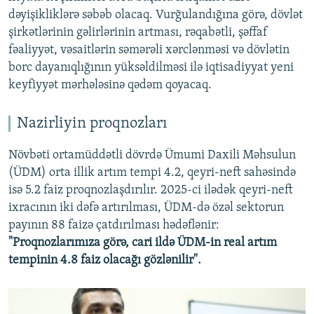
dəyişikliklərə səbəb olacaq. Vurğulandığına görə, dövlət
şirkətlərinin gəlirlərinin artması, rəqabətli, şəffaf
fəaliyyət, vəsaitlərin səmərəli xərclənməsi və dövlətin
borc dayanıqlığının yüksəldilməsi ilə iqtisadiyyat yeni
keyfiyyət mərhələsinə qədəm qoyacaq.
Nazirliyin proqnozları
Növbəti ortamüddətli dövrdə Ümumi Daxili Məhsulun
(ÜDM) orta illik artım tempi 4.2, qeyri-neft sahəsində
isə 5.2 faiz proqnozlaşdırılır. 2025-ci ilədək qeyri-neft
ixracının iki dəfə artırılması, ÜDM-də özəl sektorun
payının 88 faizə çatdırılması hədəflənir:
"Proqnozlarımıza görə, cari ildə ÜDM-in real artım
tempinin 4.8 faiz olacağı gözlənilir".