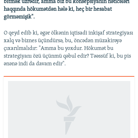
bitmək üzrədir, amma biz bu konsepsiyanın nəticələri
haqqında hökumətdən hələ ki, heç bir hesabat
görməmişik".
O qeyd edib ki, əgər ölkənin iqtisadi inkişaf strategiyası
xalq və biznes üçündürsə, bu, öncədən müzakirəyə
çıxarılmalıdır: "Amma bu yoxdur. Hökumət bu
strategiyanı özü üçünmü qəbul edir? Təəssüf ki, bu pis
ənənə indi da davam edir".