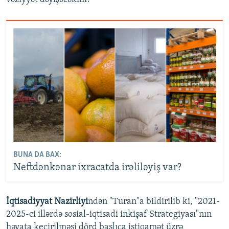
BUNA DA BAX:
Neftdənkənar ixracatda irəliləyiş var?
İqtisadiyyat Nazirliyi
ndən "Turan"a bildirilib ki, "2021-
2025-ci illərdə sosial-iqtisadi inkişaf Strategiyası"nın
həyata keçirilməsi dörd başlıca istiqamət üzrə