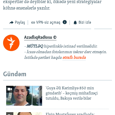
ekspertlər də deyiblər ki, ölkədə yeni strategiyalar
köhnə ənənələrlə yazılır.
Paylaş
VPN-siz açmaq
Bizi izlə
AzadlıqRadiosu ©
-
MÜTLƏQ
hiperlinklə istinad verilməlidir.
- İcazə olmadan fotolarımızı təkrar dərc etməyin.
İstifadə şərtləri haqda
ətraflı burada
Gündəm
'Guya Əli Kərimliyə 850 min
göndərib' – keçmiş mühafizəçi
tutuldu, Bakıya verilə bilər
Elvin Mustafayev azadlıqda: