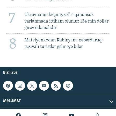
7
Ukraynanın keçmiş səfiri qanunsuz
varlanmada ittiham olunur: 134 min dollar
girov ödəməlidir
8
Matviyenkodan Rubinyana xəbərdarlıq:
rusiyalı turistlər gəlməyə bilər
BIZI IZLƏ
MƏLUMAT
AzadlıqRadiosu © 2026 Inc. | Bütün hüquqlar qorunur