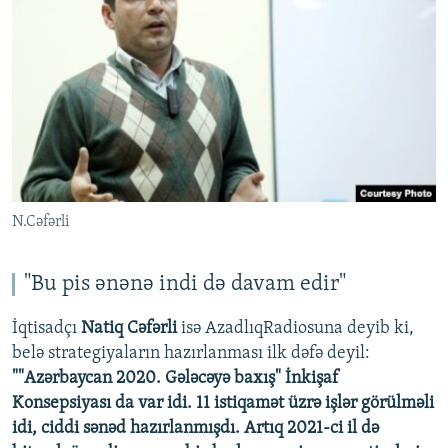
N.Cəfərli
"Bu pis ənənə indi də davam edir"
İqtisadçı
Natiq Cəfərli
isə AzadlıqRadiosuna deyib ki,
belə strategiyaların hazırlanması ilk dəfə deyil:
""Azərbaycan 2020. Gələcəyə baxış" İnkişaf
Konsepsiyası da var idi. 11 istiqamət üzrə işlər görülməli
idi, ciddi sənəd hazırlanmışdı. Artıq 2021-ci il də