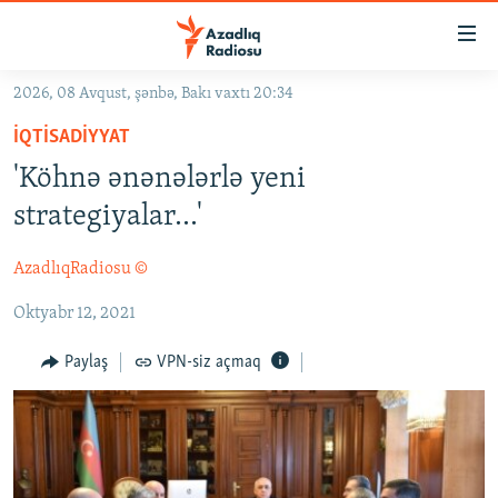
Keçid
linkləri
Əsas
2026, 08 Avqust, şənbə, Bakı vaxtı 20:34
məzmuna
GÜNDƏM
İQTISADIYYAT
qayıt
#İZAHLA
Əsas
'Köhnə ənənələrlə yeni
KORRUPSIOMETR
naviqasiyaya
strategiyalar...'
qayıt
#ƏSLINDƏ
Axtarışa
AzadlıqRadiosu ©
FƏRQƏ BAX
keç
Oktyabr 12, 2021
QANUNI DOĞRU
ARAŞDIRMA
Paylaş
VPN-siz açmaq
MULTIMEDIA
RADIO ARXIV
VIDEO
HAQQIMIZDA
FOTOQALEREYA
OXU ZALI