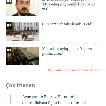
'Milyonluq yox, minlik korrupsiya
var'
Gürcüstan ali təhsili pulsuz etdi
Metroda 11 aylıq fasilə: 'Daşınma
pulsuz olsun'
Bölmənin bütün materialları burada
Çox izlənən
1
Azərbaycan Bəhruz Həsənlinin
ekstradisiyası üçün hələlik müraciət