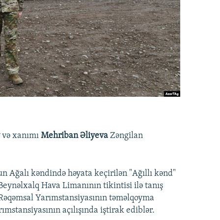
v
və xanımı
Mehriban Əliyeva
Zəngilan
n Ağalı kəndində həyata keçirilən "Ağıllı kənd"
 Beynəlxalq Hava Limanının tikintisi ilə tanış
n Rəqəmsal Yarımstansiyasının təməlqoyma
mstansiyasının açılışında iştirak ediblər.