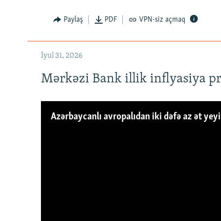
Paylaş
PDF
VPN-siz açmaq
İyul 31, 2026
Mərkəzi Bank illik inflyasiya p