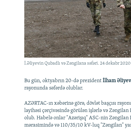
İNFOQRAFIKA
AZƏRBAYCAN ƏDƏBIYYATI KITABXANASI
MISSIYAMIZ
KARIKATURA
İSLAM VƏ DEMOKRATIYA
PEŞƏ ETIKASI VƏ JURNALISTIKA
STANDARTLARIMIZ
İZ - MƏDƏNIYYƏT PROQRAMI
MATERIALLARIMIZDAN ISTIFADƏ
AZADLIQRADIOSU MOBIL TELEFONUNUZDA
BIZIMLƏ ƏLAQƏ
XƏBƏR BÜLLETENLƏRIMIZ
İ.Əliyevin Qubadlı və Zəngilana səfəri. 24 dekabr 2020
Bu gün, oktyabrın 20-də prezident
İlham Əliye
rayonunda səfərdə olublar.
AZƏRTAC-ın xəbərinə görə, dövlət başçısı rayonu
layihəsi çərçivəsində görülən işlərlə və Zəngilan
olub. Habelə onlar "Azərişıq" ASC-nin Zəngila
mərasimində və 110/35/10 kV-luq "Zəngilan" yarı