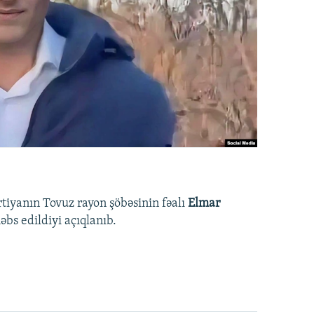
rtiyanın Tovuz rayon şöbəsinin fəalı
Elmar
bs edildiyi açıqlanıb.