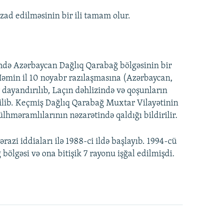
ad edilməsinin bir ili tamam olur.
ində Azərbaycan Dağlıq Qarabağ bölgəsinin bir
 Həmin il 10 noyabr razılaşmasına (Azərbaycan,
 dayandırılıb, Laçın dəhlizində və qoşunların
rilib. Keçmiş Dağlıq Qarabağ Muxtar Vilayətinin
hməramlılarının nəzarətində qaldığı bildirilir.
zi iddiaları ilə 1988-ci ildə başlayıb. 1994-cü
bölgəsi və ona bitişik 7 rayonu işğal edilmişdi.