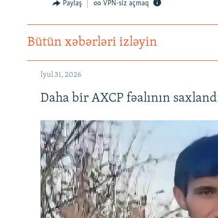
Paylaş
VPN-siz açmaq
Bütün xəbərləri izləyin
İyul 31, 2026
Daha bir AXCP fəalının saxlandığ