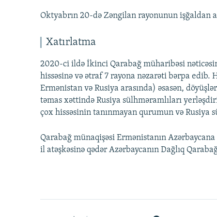
Oktyabrın 20-də Zəngilan rayonunun işğaldan az
Xatırlatma
2020-ci ildə İkinci Qarabağ müharibəsi nəticəs
hissəsinə və ətraf 7 rayona nəzarəti bərpa edib.
Ermənistan və Rusiya arasında) əsasən, döyüşlər
təmas xəttində Rusiya sülhməramlıları yerləşdi
çox hissəsinin tanınmayan qurumun və Rusiya sül
Qarabağ münaqişəsi Ermənistanın Azərbaycana əra
il atəşkəsinə qədər Azərbaycanın Dağlıq Qarabağ 