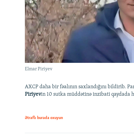
Elmar Piriyev
AXCP daha bir fəalının saxlandığını bildirib. Pa
Piriyev
in 10 sutka müddətinə inzibati qaydada hə
Ətraflı burada oxuyun