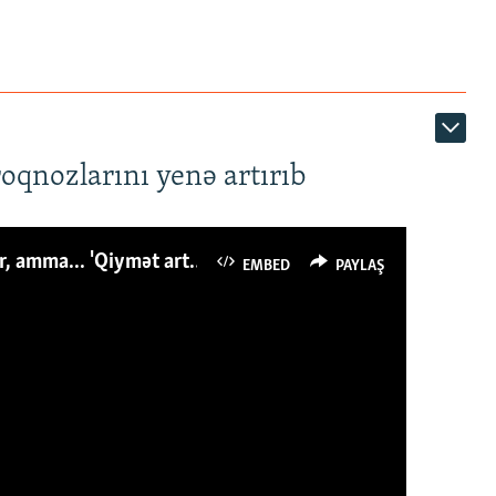
roqnozlarını yenə artırıb
Azərbaycanlı avropalıdan iki dəfə az ət yeyir, amma... 'Qiymət artımı qaçılmazdır'
EMBED
PAYLAŞ