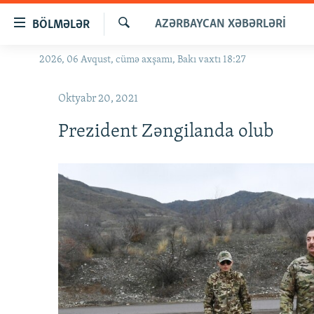
Keçid
AZƏRBAYCAN XƏBƏRLƏRI
BÖLMƏLƏR
linkləri
Axtar
Əsas
2026, 06 Avqust, cümə axşamı, Bakı vaxtı 18:27
GÜNDƏM
məzmuna
#İZAHLA
qayıt
Oktyabr 20, 2021
Əsas
KORRUPSIOMETR
naviqasiyaya
Prezident Zəngilanda olub
#ƏSLINDƏ
qayıt
Axtarışa
FƏRQƏ BAX
keç
QANUNI DOĞRU
ARAŞDIRMA
MULTIMEDIA
RADIO ARXIV
VIDEO
HAQQIMIZDA
FOTOQALEREYA
OXU ZALI