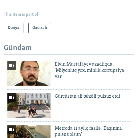
This item is part of
Dünya
Oxu zalı
Gündəm
Elvin Mustafayev azadlıqda:
'Milyonluq yox, minlik korrupsiya
var'
Gürcüstan ali təhsili pulsuz etdi
Metroda 11 aylıq fasilə: 'Daşınma
pulsuz olsun'