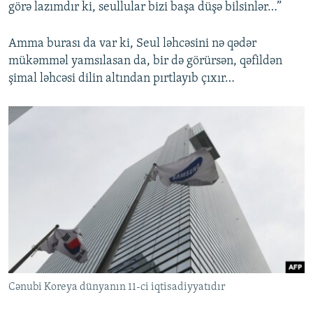
görə lazımdır ki, seullular bizi başa düşə bilsinlər…”
Amma burası da var ki, Seul ləhcəsini nə qədər
mükəmməl yamsılasan da, bir də görürsən, qəfildən
şimal ləhcəsi dilin altından pırtlayıb çıxır…
Cənubi Koreya dünyanın 11-ci iqtisadiyyatıdır