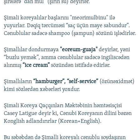
şirələrə “dan mul” (şirin su) deyirlər.
Şimali koreyalılar başlarını "meorimulbinu" ilə
yuyurlar. Dəqiq tərcüməsi “saç üçün maye sabundur”.
Cənublular sadəcə shampoo (şampun) sözünü işlədirlər.
Şimallılar dondurmaya
"eoreum-guaja"
deyirlər, yəni
“buzlu yemək”, amma cənublular sadəcə ingiliscədən
alınmış
“ice cream”
sözündən istifadə edirlər.
Şimallıların
“hamburger”, “self-service”
(özünəxidmət)
kimi sözlərdən xəbərləri yoxdur.
Şimali Koreya Qaçqınları Məktəbinin həmtəsisçisi
Casey Latigue deyir ki, Cənubi Koreyanın dilini bəzən
Konglish adlandırırlar (Korean+English).
Bu səbəbdən də Şimalli koreyalı cənublu soydaşının