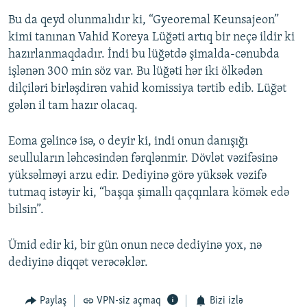
Bu da qeyd olunmalıdır ki, “Gyeoremal Keunsajeon”
kimi tanınan Vahid Koreya Lüğəti artıq bir neçə ildir ki
hazırlanmaqdadır. İndi bu lüğətdə şimalda-cənubda
işlənən 300 min söz var. Bu lüğəti hər iki ölkədən
dilçiləri birləşdirən vahid komissiya tərtib edib. Lüğət
gələn il tam hazır olacaq.
Eoma gəlincə isə, o deyir ki, indi onun danışığı
seulluların ləhcəsindən fərqlənmir. Dövlət vəzifəsinə
yüksəlməyi arzu edir. Dediyinə görə yüksək vəzifə
tutmaq istəyir ki, “başqa şimallı qaçqınlara kömək edə
bilsin”.
Ümid edir ki, bir gün onun necə dediyinə yox, nə
dediyinə diqqət verəcəklər.
Paylaş
VPN-siz açmaq
Bizi izlə