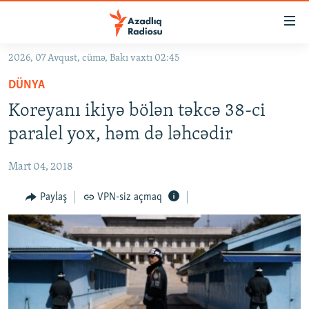
Keçid
linkləri
Əsas
2026, 07 Avqust, cümə, Bakı vaxtı 02:45
məzmuna
GÜNDƏM
DÜNYA
qayıt
#İZAHLA
Əsas
Koreyanı ikiyə bölən təkcə 38-ci
KORRUPSIOMETR
naviqasiyaya
paralel yox, həm də ləhcədir
qayıt
#ƏSLINDƏ
Axtarışa
Mart 04, 2018
FƏRQƏ BAX
keç
QANUNI DOĞRU
Paylaş
VPN-siz açmaq
ARAŞDIRMA
MULTIMEDIA
RADIO ARXIV
VIDEO
HAQQIMIZDA
FOTOQALEREYA
OXU ZALI