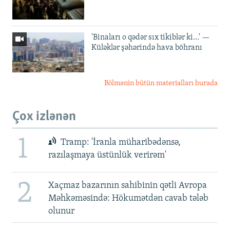
'Binaları o qədər sıx tikiblər ki...' —
Küləklər şəhərində hava böhranı
Bölmənin bütün materialları burada
Çox izlənən
1
Tramp: 'İranla müharibədənsə,
razılaşmaya üstünlük verirəm'
2
Xaçmaz bazarının sahibinin qətli Avropa
Məhkəməsində: Hökumətdən cavab tələb
olunur