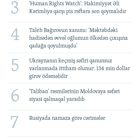
3
'Human Rights Watch': Hakimiyyət Əli
Kərimliyə qarşı pis rəftara son qoymalıdır
4
Taleh Bağırovun xanımı: 'Məktəbdəki
hadisədən əvvəl oğlumun ölkədən çıxışına
qadağa qoyulmuşdu'
5
Ukraynanın keçmiş səfiri qanunsuz
varlanmada ittiham olunur: 134 min dollar
girov ödəməlidir
6
'Taliban' rəsmilərinin Moldovaya səfəri
siyasi qalmaqal yaradıb
7
Rusiyada namaza görə cərimələr