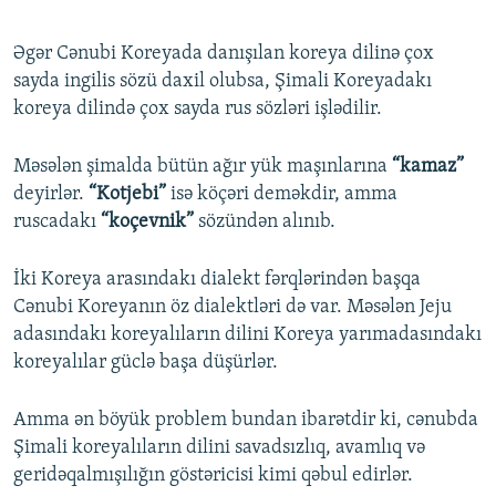
Əgər Cənubi Koreyada danışılan koreya dilinə çox
sayda ingilis sözü daxil olubsa, Şimali Koreyadakı
koreya dilində çox sayda rus sözləri işlədilir.
Məsələn şimalda bütün ağır yük maşınlarına
“kamaz”
deyirlər.
“Kotjebi”
isə köçəri deməkdir, amma
ruscadakı
“koçevnik”
sözündən alınıb.
İki Koreya arasındakı dialekt fərqlərindən başqa
Cənubi Koreyanın öz dialektləri də var. Məsələn Jeju
adasındakı koreyalıların dilini Koreya yarımadasındakı
koreyalılar güclə başa düşürlər.
Amma ən böyük problem bundan ibarətdir ki, cənubda
Şimali koreyalıların dilini savadsızlıq, avamlıq və
geridəqalmışılığın göstəricisi kimi qəbul edirlər.