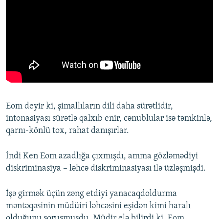
Eom deyir ki, şimallıların dili daha sürətlidir,
intonasiyası sürətlə qalxıb enir, cənublular isə təmkinlə,
qarnı-könlü tox, rahat danışırlar.
İndi Ken Eom azadlığa çıxmışdı, amma gözləmədiyi
diskriminasiya – ləhcə diskriminasiyası ilə üzləşmişdi.
İşə girmək üçün zəng etdiyi yanacaqdoldurma
məntəqəsinin müdüiri ləhcəsini eşidən kimi haralı
olduğunu soruşmuşdu. Müdir elə bilirdi ki, Eom