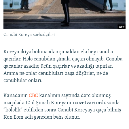
İNFOQRAFIKA
AZƏRBAYCAN ƏDƏBIYYATI KITABXANASI
MISSIYAMIZ
BIZI IZLƏ
KARIKATURA
İSLAM VƏ DEMOKRATIYA
PEŞƏ ETIKASI VƏ JURNALISTIKA STANDARTLARIMIZ
İZ - MƏDƏNIYYƏT PROQRAMI
MATERIALLARIMIZDAN ISTIFADƏ
Cənubi Koreya sərhədçiləri
AZADLIQRADIOSU MOBIL TELEFONUNUZDA
RFE/RL-in bütün saytları
BIZIMLƏ ƏLAQƏ
Koreya ikiyə bölünəndən şimaldan elə hey cənuba
XƏBƏR BÜLLETENLƏRIMIZ
qaçırlar. Hələ cənubdan şimala qaçan olmayıb. Cənuba
qaçanlar azadlıq üçün qaçırlar və azadlığı tapırlar.
Amma nə onlar cənubluları başa düşürlər, nə də
cənublular onları.
Kanadanın
CBC
kanalının saytında dərc olunmuş
məqalədə 10 il Şimali Koreyanın sovetvari ordusunda
“köləlik” etdikdən sonra Cənubi Koreyaya qaça bilmiş
Ken Eom adlı gəncdən bəhs olunur.