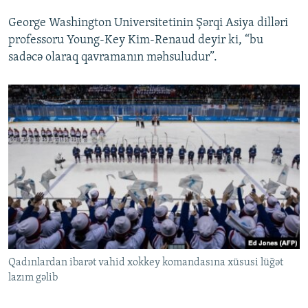
George Washington Universitetinin Şərqi Asiya dilləri
professoru Young-Key Kim-Renaud deyir ki, “bu
sadəcə olaraq qavramanın məhsuludur”.
Qadınlardan ibarət vahid xokkey komandasına xüsusi lüğət
lazım gəlib