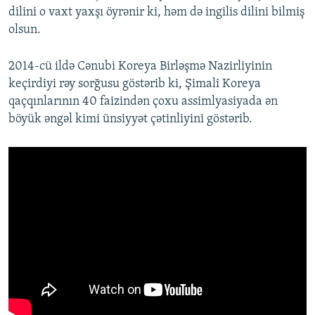
dilini o vaxt yaxşı öyrənir ki, həm də ingilis dilini bilmiş
olsun.
2014-cü ildə Cənubi Koreya Birləşmə Nazirliyinin
keçirdiyi rəy sorğusu göstərib ki, Şimali Koreya
qaçqınlarının 40 faizindən çoxu assimlyasiyada ən
böyük əngəl kimi ünsiyyət çətinliyini göstərib.