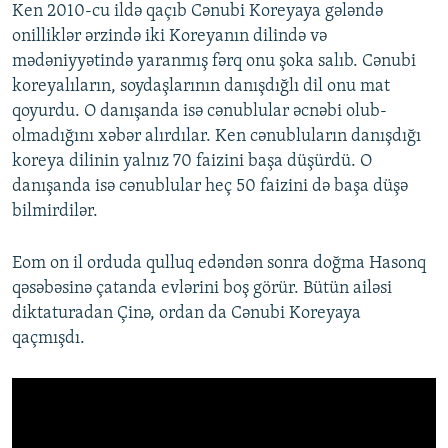
Ken 2010-cu ildə qaçıb Cənubi Koreyaya gələndə
onilliklər ərzində iki Koreyanın dilində və
mədəniyyətində yaranmış fərq onu şoka salıb. Cənubi
koreyalıların, soydaşlarının danışdığlı dil onu mat
qoyurdu. O danışanda isə cənublular əcnəbi olub-
olmadığını xəbər alırdılar. Ken cənubluların danışdığı
koreya dilinin yalnız 70 faizini başa düşürdü. O
danışanda isə cənublular heç 50 faizini də başa düşə
bilmirdilər.
Eom on il orduda qulluq edəndən sonra doğma Hasonq
qəsəbəsinə çatanda evlərini boş görür. Bütün ailəsi
diktaturadan Çinə, ordan da Cənubi Koreyaya
qaçmışdı.