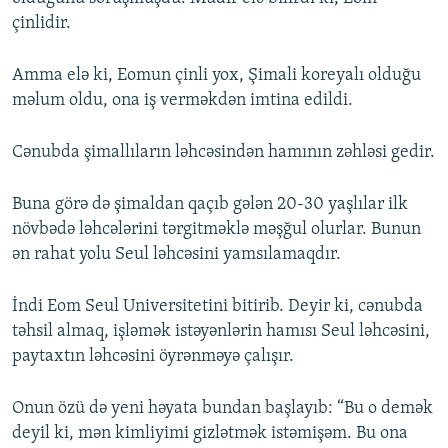
çinlidir.
Amma elə ki, Eomun çinli yox, Şimali koreyalı olduğu
məlum oldu, ona iş verməkdən imtina edildi.
Cənubda şimallıların ləhcəsindən hamının zəhləsi gedir.
Buna görə də şimaldan qaçıb gələn 20-30 yaşlılar ilk
növbədə ləhcələrini tərgitməklə məşğul olurlar. Bunun
ən rahat yolu Seul ləhcəsini yamsılamaqdır.
İndi Eom Seul Universitetini bitirib. Deyir ki, cənubda
təhsil almaq, işləmək istəyənlərin hamısı Seul ləhcəsini,
paytaxtın ləhcəsini öyrənməyə çalışır.
Onun özü də yeni həyata bundan başlayıb: “Bu o demək
deyil ki, mən kimliyimi gizlətmək istəmişəm. Bu ona