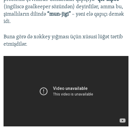
(ingiliscə goalkeeper sözündən) deyirdilər, amma bu,
şimallıların dilində
“mun-jigi”
– yəni elə qapıçı demək
idi.
Buna görə də xokkey yığması üçün xüsusi lüğət tərtib
etmişdilər.