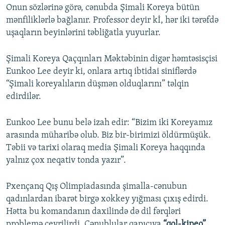
Onun sözlərinə görə, cənubda Şimali Koreya bütün
mənfiliklərlə bağlanır. Professor deyir kİ, hər iki tərəfdə
uşaqların beyinlərini təbliğatla yuyurlar.
Şimali Koreya Qaçqınları Məktəbinin digər həmtəsisçisi
Eunkoo Lee deyir ki, onlara artıq ibtidai siniflərdə
“Şimali koreyalıların düşmən olduqlarını” təlqin
edirdilər.
Eunkoo Lee bunu belə izah edir: “Bizim iki Koreyamız
arasında müharibə olub. Biz bir-birimizi öldürmüşük.
Təbii və tarixi olaraq media Şimali Koreya haqqında
yalnız çox neqativ tonda yazır”.
Pxençanq Qış Olimpiadasında şimalla-cənubun
qadınlardan ibarət birgə xokkey yığması çıxış edirdi.
Hətta bu komandanın daxilində də dil fərqləri
problemə çevrilirdi. Cənublular qapıçıya
“qol-kipeo”