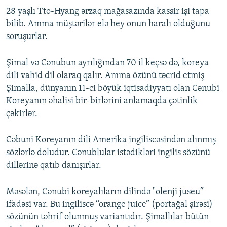
28 yaşlı Tto-Hyang ərzaq mağasazında kassir işi tapa
bilib. Amma müştərilər elə hey onun haralı olduğunu
soruşurlar.
Şimal və Cənubun ayrılığından 70 il keçsə də, koreya
dili vahid dil olaraq qalır. Amma özünü təcrid etmiş
Şimalla, dünyanın 11-ci böyük iqtisadiyyatı olan Cənubi
Koreyanın əhalisi bir-birlərini anlamaqda çətinlik
çəkirlər.
Cəbuni Koreyanın dili Amerika ingiliscəsindən alınmış
sözlərlə doludur. Cənublular istədikləri ingilis sözünü
dillərinə qatıb danışırlar.
Məsələn, Cənubi koreyalıların dilində "olenji juseu”
ifadəsi var. Bu ingiliscə “orange juice” (portağal şirəsi)
sözünün təhrif olunmuş variantıdır. Şimallılar bütün