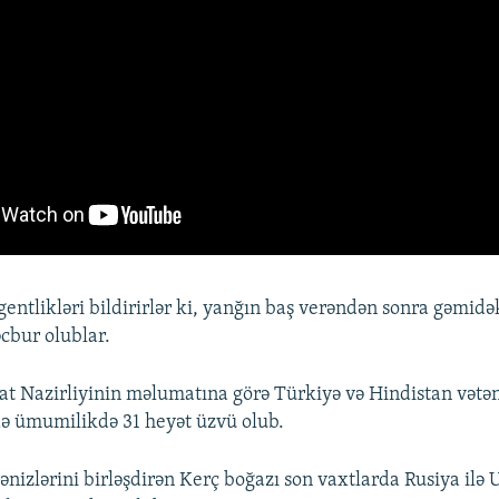
entlikləri bildirirlər ki, yanğın baş verəndən sonra gəmidə
cbur olublar.
at Nazirliyinin məlumatına görə Türkiyə və Hindistan vətə
də ümumilikdə 31 heyət üzvü olub.
ənizlərini birləşdirən Kerç boğazı son vaxtlarda Rusiya ilə