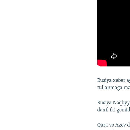
Rusiya xəbər ag
tullanmağa mə
Rusiya Nəqliyy
daxil iki gəmi
Qara və Azov d