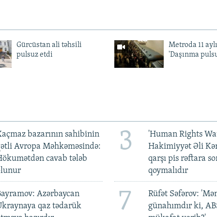
Gürcüstan ali təhsili
Metroda 11 aylı
pulsuz etdi
'Daşınma pulsu
3
açmaz bazarının sahibinin
'Human Rights Wat
qətli Avropa Məhkəməsində:
Hakimiyyət Əli Kə
Hökumətdən cavab tələb
qarşı pis rəftara so
olunur
qoymalıdır
7
Bayramov: Azərbaycan
Rüfət Səfərov: 'M
Ukraynaya qaz tədarük
günahımdır ki, A