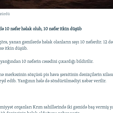
üzürdü
ə 10 nəfər həlak olub, 10 nəfər itkin düşüb
örə, yanan gəmilərdə həlak olanların sayı 10 nəfərdir. 12 də
rsə itkin düşüb.
 yanğından 10 nəfərin cəsədini çıxardığı bildirilir.
ə mərkəzinin sözçüsü pis hava şəraitinin dənizçilərin xilas
qeyd edib. Yanğının hələ də söndürülmədiyi xəbər verilir.
miyyət orqanları Krım sahillərində iki gəmidə baş vermiş 