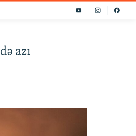
də azı