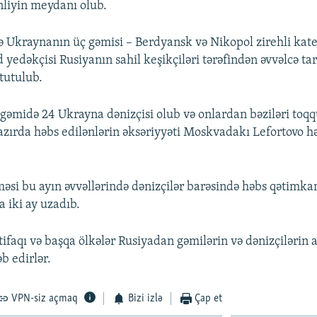
nliyin meydanı olub.
 Ukraynanın üç gəmisi – Berdyansk və Nikopol zirehli kater
yedəkçisi Rusiyanın sahil keşikçiləri tərəfindən əvvəlcə tar
 tutulub.
gəmidə 24 Ukrayna dənizçisi olub və onlardan bəziləri to
Hazırda həbs edilənlərin əksəriyyəti Moskvadakı Lefortovo 
si bu ayın əvvəllərində dənizçilər barəsində həbs qətimkan
 iki ay uzadıb.
tifaqı və başqa ölkələr Rusiyadan gəmilərin və dənizçilərin 
b edirlər.
VPN-siz açmaq
Bizi izlə
Çap et