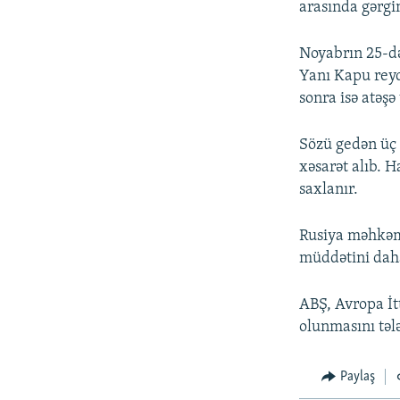
arasında gərgi
Noyabrın 25-də
Yanı Kapu reyd 
sonra isə atəşə
Sözü gedən üç 
xəsarət alıb. 
saxlanır.
Rusiya məhkəmə
müddətini daha
ABŞ, Avropa İt
olunmasını tələ
Paylaş