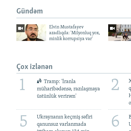
Gündəm
Elvin Mustafayev
azadlıqda: 'Milyonluq yox,
minlik korrupsiya var'
Çox izlənən
1
2
X
Tramp: 'İranla
müharibədənsə, razılaşmaya
üstünlük verirəm'
5
6
Ukraynanın keçmiş səfiri
qanunsuz varlanmada