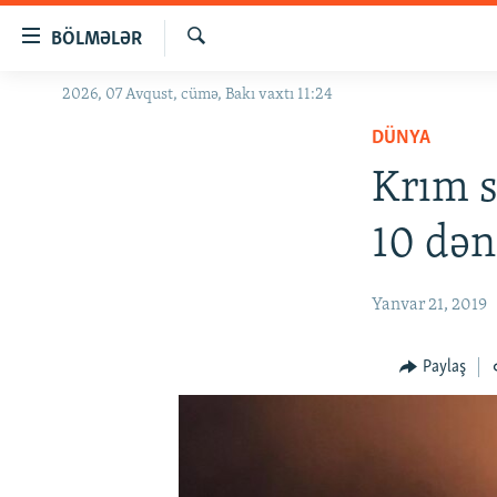
Keçid
BÖLMƏLƏR
linkləri
Axtar
Əsas
2026, 07 Avqust, cümə, Bakı vaxtı 11:24
GÜNDƏM
məzmuna
DÜNYA
#İZAHLA
qayıt
Əsas
Krım s
KORRUPSIOMETR
naviqasiyaya
#ƏSLINDƏ
qayıt
10 dən
Axtarışa
FƏRQƏ BAX
keç
QANUNI DOĞRU
Yanvar 21, 2019
ARAŞDIRMA
Paylaş
MULTIMEDIA
RADIO ARXIV
VIDEO
HAQQIMIZDA
FOTOQALEREYA
OXU ZALI