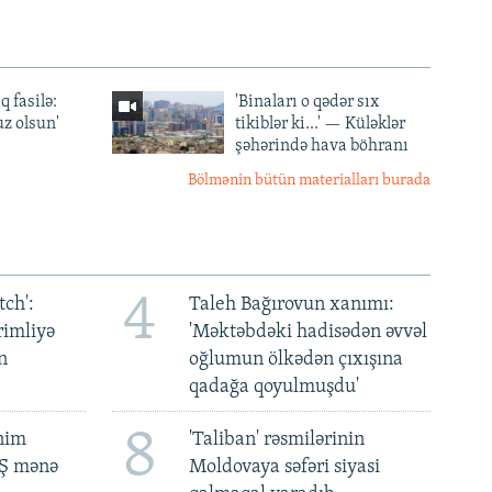
q fasilə:
'Binaları o qədər sıx
z olsun'
tikiblər ki...' — Küləklər
şəhərində hava böhranı
Bölmənin bütün materialları burada
4
ch':
Taleh Bağırovun xanımı:
rimliyə
'Məktəbdəki hadisədən əvvəl
n
oğlumun ölkədən çıxışına
qadağa qoyulmuşdu'
8
ənim
'Taliban' rəsmilərinin
BŞ mənə
Moldovaya səfəri siyasi