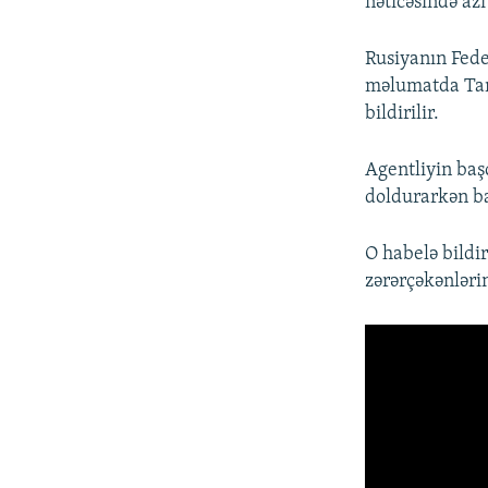
nəticəsində az
Rusiyanın Fede
məlumatda Tanz
bildirilir.
Agentliyin baş
doldurarkən ba
O habelə bildi
zərərçəkənləri