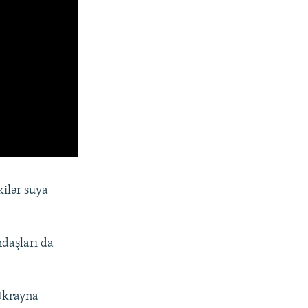
kilər suya
ndaşları da
 Ukrayna