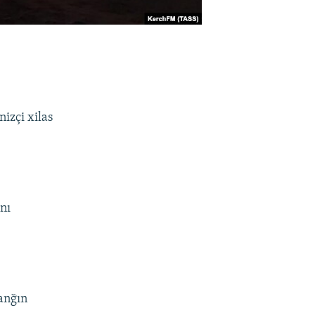
nizçi xilas
ını
yanğın