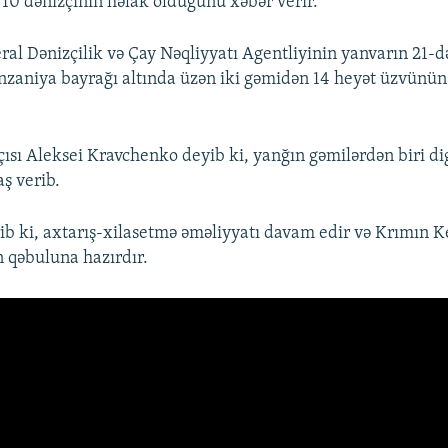
ı 10 dənizçinin həlak olduğunu xəbər verir.
ral Dənizçilik və Çay Nəqliyyatı Agentliyinin yanvarın 21-d
aniya bayrağı altında üzən iki gəmidən 14 heyət üzvünün x
çısı Aleksei Kravchenko deyib ki, yanğın gəmilərdən biri d
ş verib.
rib ki, axtarış-xilasetmə əməliyyatı davam edir və Krımın K
n qəbuluna hazırdır.