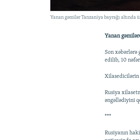
Yanan gəmilər Tanzaniya bayrağı altında 
Yanan gəmilərd
Son xəbərlərə g
edilib, 10 nəfə
Xilasedicilərin
Rusiya xilasetm
əngəllədiyini 
***
Rusiyanın haki