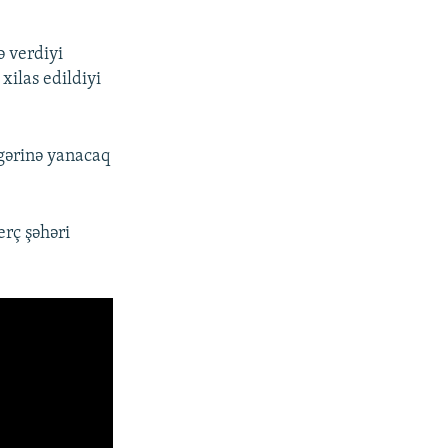
ə verdiyi
ilas edildiyi
igərinə yanacaq
erç şəhəri