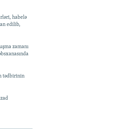
ləri, habelə
an edilib,
qquşma zamanı
həbsxanasında
 tədbirinin
azad