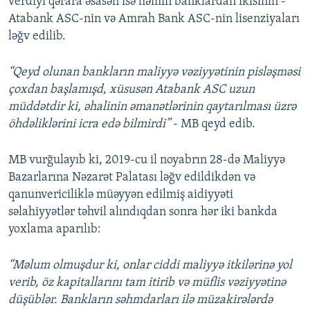
verdiyi qərara əsasən isə həmin banklardan ikisinin -
Atabank ASC-nin və Amrah Bank ASC-nin lisenziyaları
ləğv edilib.
“Qeyd olunan bankların maliyyə vəziyyətinin pisləşməsi
çoxdan başlamışd, xüsusən Atabank ASC uzun
müddətdir ki, əhalinin əmanətlərinin qaytarılması üzrə
öhdəliklərini icra edə bilmirdi”
- MB qeyd edib.
MB vurğulayıb ki, 2019-cu il noyabrın 28-də Maliyyə
Bazarlarına Nəzarət Palatası ləğv edildikdən və
qanunvericiliklə müəyyən edilmiş aidiyyəti
səlahiyyətlər təhvil alındıqdan sonra hər iki bankda
yoxlama aparılıb:
“Məlum olmuşdur ki, onlar ciddi maliyyə itkilərinə yol
verib, öz kapitallarını tam itirib və müflis vəziyyətinə
düşüblər. Bankların səhmdarları ilə müzakirələrdə