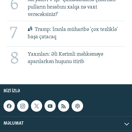
6
pulların hesabını xalqa nə vaxt
verəcəksiniz?'
7
Tramp: İranla müharibə 'çox tezliklə'
başa çatacaq
8
Yaxınları: Əli Kərimli məhkəməyə
aparılarkən huşunu itirib
BIZI IZLƏ
MƏLUMAT