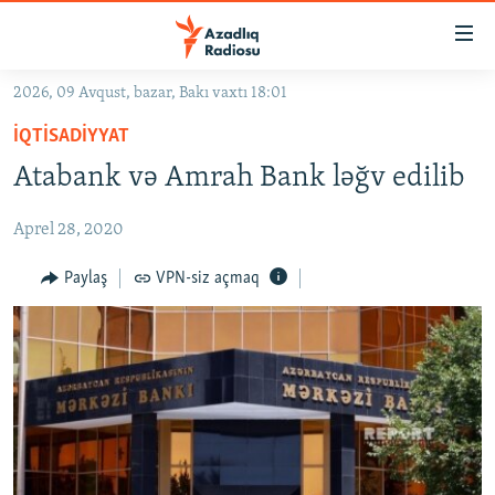
Keçid
linkləri
Əsas
2026, 09 Avqust, bazar, Bakı vaxtı 18:01
məzmuna
GÜNDƏM
İQTISADIYYAT
qayıt
#İZAHLA
Əsas
Atabank və Amrah Bank ləğv edilib
KORRUPSIOMETR
naviqasiyaya
qayıt
Aprel 28, 2020
#ƏSLINDƏ
Axtarışa
FƏRQƏ BAX
Paylaş
VPN-siz açmaq
keç
QANUNI DOĞRU
ARAŞDIRMA
MULTIMEDIA
RADIO ARXIV
VIDEO
HAQQIMIZDA
FOTOQALEREYA
OXU ZALI