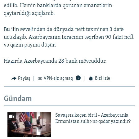
edilib. Həmin banklarda qorunan əmanətlərin
qaytarıldığı açıqlanıb.
Bu ilin əvvəlindən də dünyada neft təxminən 3 dəfə
ucuzlaşıb. Azərbaycanın ixracının təqribən 90 faizi neft
və qazın payına düşür.
Hazırda Azərbaycanda 28 bank mövcuddur.
Paylaş
VPN-siz açmaq
Bizi izlə
Gündəm
Savaşsız keçən bir il - Azərbaycanla
Ermənistan sülhə nə qədər yaxındır?