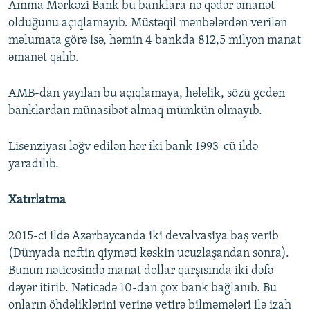
Amma Mərkəzi Bank bu banklara nə qədər əmanət
olduğunu açıqlamayıb. Müstəqil mənbələrdən verilən
məlumata görə isə, həmin 4 bankda 812,5 milyon manat
əmanət qalıb.
AMB-dan yayılan bu açıqlamaya, hələlik, sözü gedən
banklardan münasibət almaq mümkün olmayıb.
Lisenziyası ləğv edilən hər iki bank 1993-cü ildə
yaradılıb.
Xatırlatma
2015-ci ildə Azərbaycanda iki devalvasiya baş verib
(Dünyada neftin qiyməti kəskin ucuzlaşandan sonra).
Bunun nəticəsində manat dollar qarşısında iki dəfə
dəyər itirib. Nəticədə 10-dan çox bank bağlanıb. Bu
onların öhdəliklərini yerinə yetirə bilməmələri ilə izah