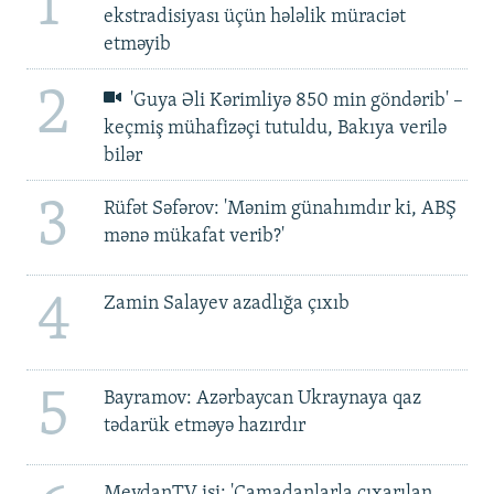
1
ekstradisiyası üçün hələlik müraciət
etməyib
2
'Guya Əli Kərimliyə 850 min göndərib' –
keçmiş mühafizəçi tutuldu, Bakıya verilə
bilər
3
Rüfət Səfərov: 'Mənim günahımdır ki, ABŞ
mənə mükafat verib?'
4
Zamin Salayev azadlığa çıxıb
5
Bayramov: Azərbaycan Ukraynaya qaz
tədarük etməyə hazırdır
MeydanTV işi: 'Çamadanlarla çıxarılan