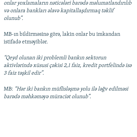
onlar yoxlamaların nəticələri barədə məlumatlandırılıb
və onlara bankları əlavə kapitallaşdırmaq təklif
olunub”.
MB-ın bildirməsinə görə, lakin onlar bu imkandan
istifadə etməyiblər.
“Qeyd olunan iki problemli bankın sektorun
aktivlərində xüsusi çəkisi 2,1 faiz, kredit portfelində isə
3 faiz təşkil edir”.
MB:
“Hər iki bankın müflisləşmə yolu ilə ləğv edilməsi
barədə məhkəməyə müraciət olunub”.