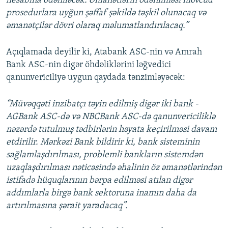
hesabına ödəniləcək. Əmanətlərin ödənilməsi mövcud
prosedurlara uyğun şəffaf şəkildə təşkil olunacaq və
əmanətçilər dövri olaraq məlumatlandırılacaq.”
Açıqlamada deyilir ki, Atabank ASC-nin və Amrah
Bank ASC-nin digər öhdəliklərini ləğvedici
qanunvericiliyə uygun qaydada tənzimləyəcək:
“Müvəqqəti inzibatçı təyin edilmiş digər iki bank -
AGBank ASC-də və NBCBank ASC-də qanunvericiliklə
nəzərdə tutulmuş tədbirlərin həyata keçirilməsi davam
etdirilir. Mərkəzi Bank bildirir ki, bank sisteminin
sağlamlaşdırılması, problemli bankların sistemdən
uzaqlaşdırılması nəticəsində əhalinin öz əmanətlərindən
istifadə hüquqlarının bərpa edilməsi atılan digər
addımlarla birgə bank sektoruna inamın daha da
artırılmasına şərait yaradacaq”.