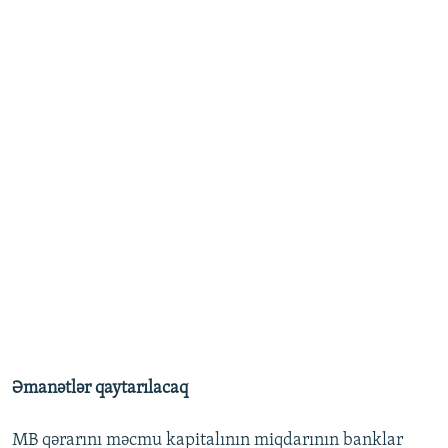
Əmanətlər qaytarılacaq
MB qərarını məcmu kapitalının miqdarının banklar