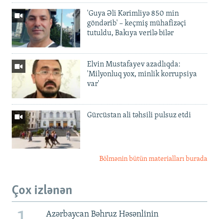
'Guya Əli Kərimliyə 850 min
göndərib' – keçmiş mühafizəçi
tutuldu, Bakıya verilə bilər
Elvin Mustafayev azadlıqda:
'Milyonluq yox, minlik korrupsiya
var'
Gürcüstan ali təhsili pulsuz etdi
Bölmənin bütün materialları burada
Çox izlənən
Azərbaycan Bəhruz Həsənlinin