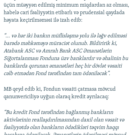
üçün müəyyən edilmiş minimum miqdardan az olması,
habelə cari fəaliyyətin etibarlı və prudensial qaydada
həyata keçirilməməsi ilə izah edib:
“... və hər iki bankın müflisləşmə yolu ilə ləğv edilməsi
barədə məhkəməyə müraciət olunub. Bildiririk ki,
Atabank ASC və Amrah Bank ASC Əmanətlərin
Siğortalanması Fonduna üzv banklardır və əhalinin bu
banklarda qorunan əmanətləri heç bir dövlət vəsaiti
cəlb etmədən Fond tərəfindən tam ödəniləcək”.
MB qeyd edib ki, Fondun vəsaiti çatmasa mövcud
qanunvericiliyə uyğun olaraq kredit ayrılacaq:
“Bu kredit Fond tərəfindən bağlanmış bankların
aktivlərinin reallaşdırılmasından daxil olan vəsait və
fəaliyyətdə olan bankların ödədikləri təqvim haqqı