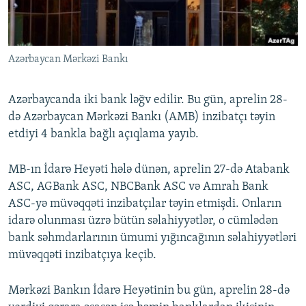
İNFOQRAFIKA
AZƏRBAYCAN ƏDƏBIYYATI KITABXANASI
MISSIYAMIZ
BIZI IZLƏ
KARIKATURA
İSLAM VƏ DEMOKRATIYA
PEŞƏ ETIKASI VƏ JURNALISTIKA STANDARTLARIMIZ
Azərbaycan Mərkəzi Bankı
İZ - MƏDƏNIYYƏT PROQRAMI
MATERIALLARIMIZDAN ISTIFADƏ
AZADLIQRADIOSU MOBIL TELEFONUNUZDA
RFE/RL-in bütün saytları
Azərbaycanda iki bank ləğv edilir. Bu gün, aprelin 28-
BIZIMLƏ ƏLAQƏ
də Azərbaycan Mərkəzi Bankı (AMB) inzibatçı təyin
etdiyi 4 bankla bağlı açıqlama yayıb.
XƏBƏR BÜLLETENLƏRIMIZ
MB-ın İdarə Heyəti hələ dünən, aprelin 27-də Atabank
ASC, AGBank ASC, NBCBank ASC və Amrah Bank
ASC-yə müvəqqəti inzibatçılar təyin etmişdi. Onların
idarә olunması üzrә bütün sәlahiyyәtlәr, o cümlәdәn
bank sәhmdarlarının ümumi yığıncağının sәlahiyyәtlәri
müvәqqәti inzibatçıya keçib.
Mərkəzi Bankın İdarə Heyətinin bu gün, aprelin 28-də