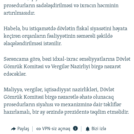
prosedurların sadələşdirilməsi və ixracın həcminin
İNFOQRAFIKA
AZƏRBAYCAN ƏDƏBIYYATI KITABXANASI
MISSIYAMIZ
BIZI IZLƏ
artırılmasıdır.
KARIKATURA
İSLAM VƏ DEMOKRATIYA
PEŞƏ ETIKASI VƏ JURNALISTIKA STANDARTLARIMIZ
İZ - MƏDƏNIYYƏT PROQRAMI
MATERIALLARIMIZDAN ISTIFADƏ
Habelə, bu istiqamətdə dövlətin fiskal siyasətini həyata
keçirən orqanların fəaliyyətinin səmərəli şəkildə
AZADLIQRADIOSU MOBIL TELEFONUNUZDA
RFE/RL-in bütün saytları
əlaqələndirilməsi istənilir.
BIZIMLƏ ƏLAQƏ
Sərəncama görə, bəzi idxal-ixrac əməliyyatlarına Dövlət
XƏBƏR BÜLLETENLƏRIMIZ
Gömrük Komitəsi və Vergilər Nazirliyi birgə nəzarət
edəcəklər.
Maliyyə, vergilər, iqtisadiyyat nazirlikləri, Dövlət
Gömrük Komitəsi birgə nəzarətlə əhatə olunacaq
prosedurların siyahısı və mexanizminə dair təkliflər
hazırlamalı, bir ay ərzində prezidentə təqdim etməlidir.
Paylaş
VPN-siz açmaq
Bizi izlə