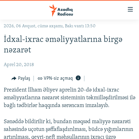
Keçid
linkləri
Əsas
2026, 06 Avqust, cümə axşamı, Bakı vaxtı 13:50
məzmuna
GÜNDƏM
İdxal-ixrac əməliyyatlarına birgə
qayıt
#İZAHLA
Əsas
nəzarət
KORRUPSIOMETR
naviqasiyaya
qayıt
Aprel 20, 2018
#ƏSLINDƏ
Axtarışa
FƏRQƏ BAX
Paylaş
VPN-siz açmaq
keç
QANUNI DOĞRU
Prezident İlham Əliyev aprelin 20-də idxal-ixrac
əməliyyatlarına nəzarət sisteminin təkmilləşdirilməsi ilə
ARAŞDIRMA
bağlı tədbirlər haqqında sərəncam imzalayıb.
MULTIMEDIA
Sənəddə bildirilir ki, bundan məqsəd maliyyə nəzarəti
RADIO ARXIV
VIDEO
sahəsində uçotun şəffaflaşdırılması, büdcə yığımlarının
HAQQIMIZDA
FOTOQALEREYA
OXU ZALI
artırılması, qeyri-neft məhsullarının ixracı üzrə