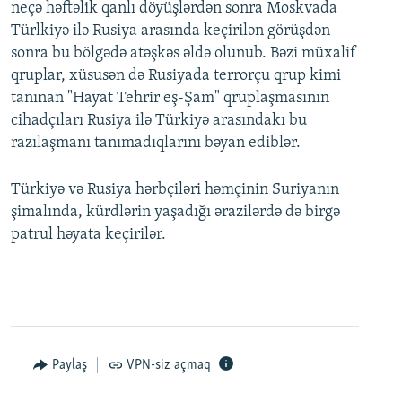
neçə həftəlik qanlı döyüşlərdən sonra Moskvada
Türlkiyə ilə Rusiya arasında keçirilən görüşdən
sonra bu bölgədə atəşkəs əldə olunub. Bəzi müxalif
qruplar, xüsusən də Rusiyada terrorçu qrup kimi
tanınan "Hayat Tehrir eş-Şam" qruplaşmasının
cihadçıları Rusiya ilə Türkiyə arasındakı bu
razılaşmanı tanımadıqlarını bəyan ediblər.
Türkiyə və Rusiya hərbçiləri həmçinin Suriyanın
şimalında, kürdlərin yaşadığı ərazilərdə də birgə
patrul həyata keçirilər.
Paylaş
VPN-siz açmaq