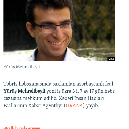
Yürüş Mehrəlibəyli
Təbriz həbsxanasında saxlanılan azərbaycanlı fəal
Yürüş Mehrəlibəyli
yeni iş üzrə 3 il 7 ay 17 gün həbs
cəzasına məhkum edilib. Xəbəri İnsan Haqları
Fəallarının Xəbər Agentliyi (
HRANA
) yayıb.
Ətraflı burada oxuyun