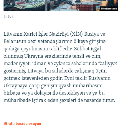
Litva
Litvanın Xarici İşlər Nazirliyi (XİN) Rusiya və
Belarusun bəzi vətəndaşlarının ölkəyə girişinə
qadağa qoyulmasını təklif edir. Söhbət işğal
olunmuş Ukrayna ərazilərində təhsil və elm,
mədəniyyət, idman və əyləncə sahələrində fəaliyyət
göstərmiş, Litvaya bu sahələrdə çalışmaq üçün
getmək istəyənlədən gedir. Eyni təklif Rusiyanın
Ukraynaya qarşı genişmiqyaslı müharibəsini
birbaşa və ya dolayısı ilə dəstəkləyən və ya bu
müharibədə iştirak edən şəxsləri də nəzərdə tutur.
Ətraflı burada oxuyun