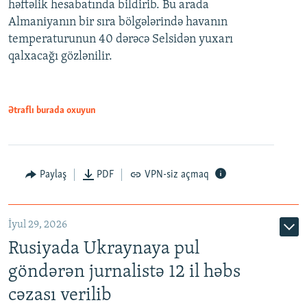
həftəlik hesabatında bildirib. Bu arada
Almaniyanın bir sıra bölgələrində havanın
temperaturunun 40 dərəcə Selsidən yuxarı
qalxacağı gözlənilir.
Ətraflı burada oxuyun
Paylaş
PDF
VPN-siz açmaq
İyul 29, 2026
Rusiyada Ukraynaya pul
göndərən jurnalistə 12 il həbs
cəzası verilib