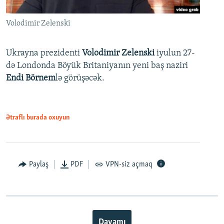
Volodimir Zelenski
Ukrayna prezidenti
Volodimir Zelenski
iyulun 27-
də Londonda Böyük Britaniyanın yeni baş naziri
Endi Börnem
lə görüşəcək.
Ətraflı burada oxuyun
Paylaş
PDF
VPN-siz açmaq
Davamı