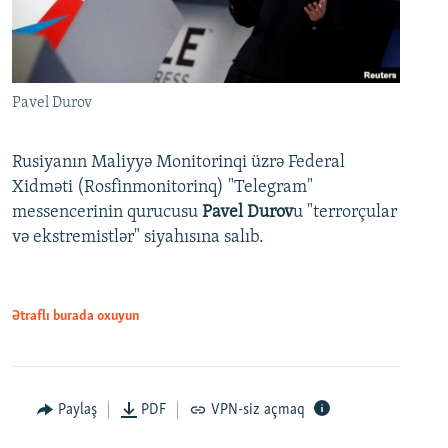
Pavel Durov
Rusiyanın Maliyyə Monitorinqi üzrə Federal
Xidməti (Rosfinmonitorinq) "Telegram"
messencerinin qurucusu
Pavel Durov
u "terrorçular
və ekstremistlər" siyahısına salıb.
Ətraflı burada oxuyun
Paylaş
PDF
VPN-siz açmaq