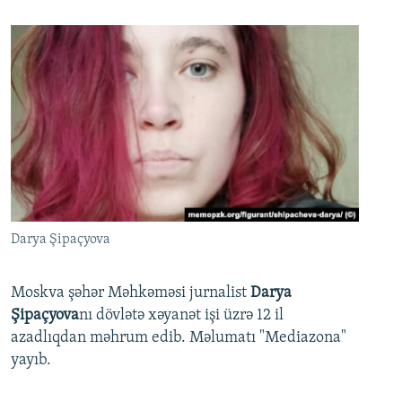
Darya Şipaçyova
Moskva şəhər Məhkəməsi jurnalist
Darya
Şipaçyova
nı dövlətə xəyanət işi üzrə 12 il
azadlıqdan məhrum edib. Məlumatı "Mediazona"
yayıb.