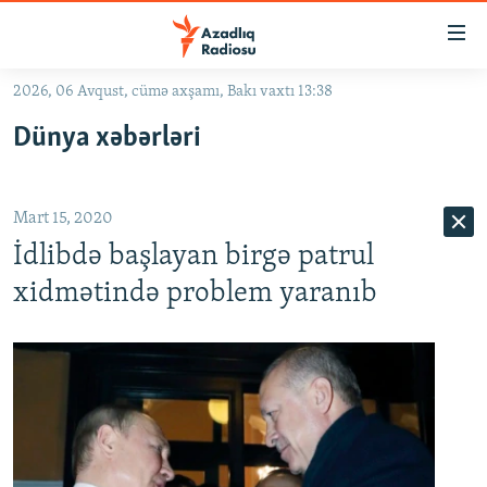
Keçid
linkləri
Əsas
2026, 06 Avqust, cümə axşamı, Bakı vaxtı 13:38
məzmuna
GÜNDƏM
Dünya xəbərləri
qayıt
#İZAHLA
Əsas
KORRUPSIOMETR
naviqasiyaya
Mart 15, 2020
qayıt
#ƏSLINDƏ
Axtarışa
İdlibdə başlayan birgə patrul
FƏRQƏ BAX
keç
xidmətində problem yaranıb
QANUNI DOĞRU
ARAŞDIRMA
MULTIMEDIA
RADIO ARXIV
VIDEO
HAQQIMIZDA
FOTOQALEREYA
OXU ZALI