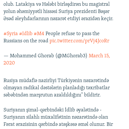
olub. Latakiya və Hələbi birləşdirən bu magistral
yolun əhəmiyyətli hissəsi Suriya prezidenti Bəşər
Əsəd əleyhdarlarının nəzarət etdiyi ərazidən keçir.
#Syria
#Idlib
#M4
People refuse to pass the
Russians on the road
pic.twitter.com/prVj4JcoRr
— Mohammed Ghorab (@MGhorab3)
March 15,
2020
Rusiya müdafiə nazirliyi Türkiyənin nəzarətində
olmayan radikal dəstələrin planladığı təxribatlar
səbəbindən marşrutun azaldıldığını" bildirir.
Suriyanın şimal-qərbindəki İdlib əyalətində -
Suriyanın silahlı müxalifətinin nəzarətində olan
Fərat ərazisinin qərbində atəşkəsə əməl olunur. Bir