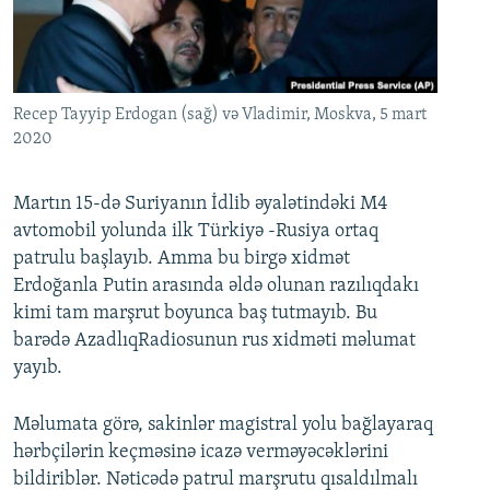
İNFOQRAFIKA
AZƏRBAYCAN ƏDƏBIYYATI KITABXANASI
MISSIYAMIZ
BIZI IZLƏ
KARIKATURA
İSLAM VƏ DEMOKRATIYA
PEŞƏ ETIKASI VƏ JURNALISTIKA STANDARTLARIMIZ
İZ - MƏDƏNIYYƏT PROQRAMI
MATERIALLARIMIZDAN ISTIFADƏ
Recep Tayyip Erdogan (sağ) və Vladimir, Moskva, 5 mart
AZADLIQRADIOSU MOBIL TELEFONUNUZDA
2020
RFE/RL-in bütün saytları
BIZIMLƏ ƏLAQƏ
Martın 15-də Suriyanın İdlib əyalətindəki M4
XƏBƏR BÜLLETENLƏRIMIZ
avtomobil yolunda ilk Türkiyə -Rusiya ortaq
patrulu başlayıb. Amma bu birgə xidmət
Erdoğanla Putin arasında əldə olunan razılıqdakı
kimi tam marşrut boyunca baş tutmayıb. Bu
barədə AzadlıqRadiosunun rus xidməti məlumat
yayıb.
Məlumata görə, sakinlər magistral yolu bağlayaraq
hərbçilərin keçməsinə icazə verməyəcəklərini
bildiriblər. Nəticədə patrul marşrutu qısaldılmalı