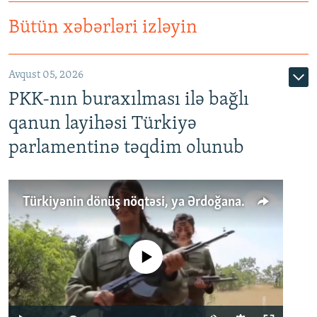
Bütün xəbərləri izləyin
Avqust 05, 2026
PKK-nın buraxılması ilə bağlı
qanun layihəsi Türkiyə
parlamentinə təqdim olunub
Türkiyənin dönüş nöqtəsi, ya Ərdoğana üçüncü şans: PKK ilə qəfil barışıq nə deməkdir?
No media source currently available
Auto