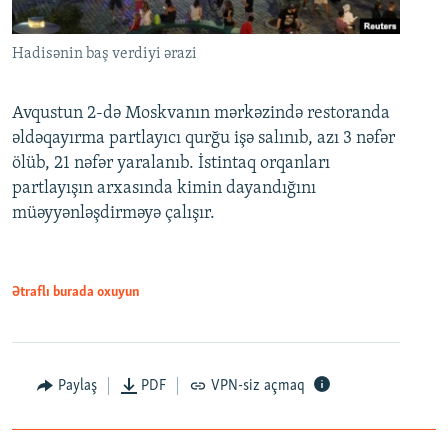
Hadisənin baş verdiyi ərazi
Avqustun 2-də Moskvanın mərkəzində restoranda
əldəqayırma partlayıcı qurğu işə salınıb, azı 3 nəfər
ölüb, 21 nəfər yaralanıb. İstintaq orqanları
partlayışın arxasında kimin dayandığını
müəyyənləşdirməyə çalışır.
Ətraflı burada oxuyun
Paylaş
PDF
VPN-siz açmaq