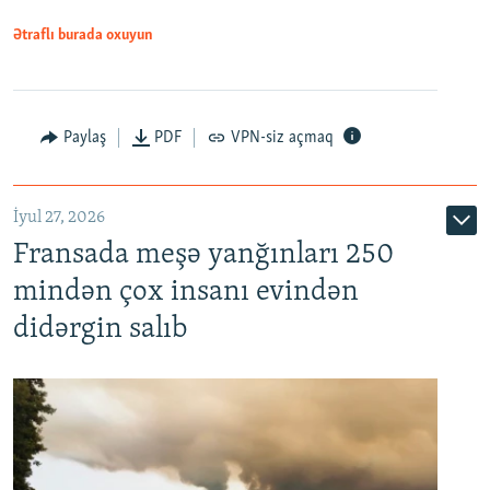
Ətraflı burada oxuyun
Paylaş
PDF
VPN-siz açmaq
İyul 27, 2026
Fransada meşə yanğınları 250
mindən çox insanı evindən
didərgin salıb