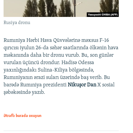
Rusiya dronu
Rumıniya Hərbi Hava Qüvvələrinə məxsus F-16
qırıcısı iyulun 26-da səhər saatlarında ölkənin hava
məkanında daha bir dronu vurub. Bu, son günlər
vurulan üçüncü drondur. Hadisə Odessa
yaxınlığındakı Sulina-Kiliya bölgəsində,
Rumıniyanın ərazi suları üzərində baş verib. Bu
barədə Rumıniya prezidenti
Nikuşor Dan
X sosial
şəbəkəsində yazıb.
Ətraflı burada oxuyun