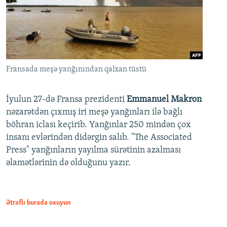
Fransada meşə yanğınından qalxan tüstü
İyulun 27-də Fransa prezidenti
Emmanuel Makron
nəzarətdən çıxmış iri meşə yanğınları ilə bağlı
böhran iclası keçirib. Yanğınlar 250 mindən çox
insanı evlərindən didərgin salıb. "The Associated
Press" yanğınların yayılma sürətinin azalması
əlamətlərinin də olduğunu yazır.
Ətraflı burada oxuyun