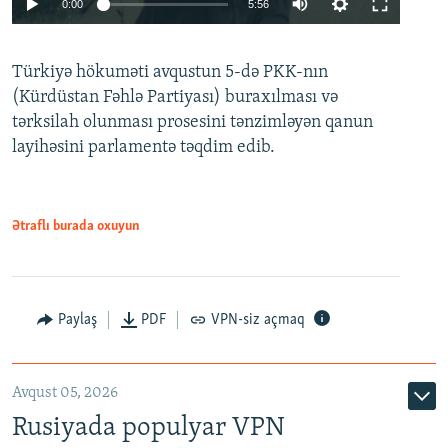
0:00
5:56
240p
Türkiyə hökuməti avqustun 5-də PKK-nın
360p
(Kürdüstan Fəhlə Partiyası) buraxılması və
480p
Auto
240p
360p
480p
tərksilah olunması prosesini tənzimləyən qanun
720p
layihəsini parlamentə təqdim edib.
720p
1080p
1080p
Ətraflı burada oxuyun
Paylaş
PDF
VPN-siz açmaq
Avqust 05, 2026
Rusiyada populyar VPN