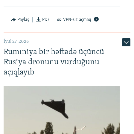
Paylaş
PDF
VPN-siz açmaq
İyul 27, 2026
Rumıniya bir həftədə üçüncü
Rusiya dronunu vurduğunu
açıqlayıb