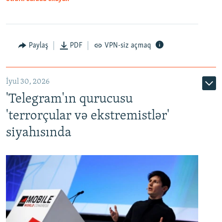
Paylaş
PDF
VPN-siz açmaq
İyul 30, 2026
'Telegram'ın qurucusu
'terrorçular və ekstremistlər'
siyahısında