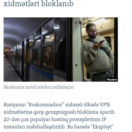
xidmətləri bloklanıb
Moskvada mobil telefon istifadəçisi
Rusiyanın "Roskomnadzor" xidməti ölkədə VPN
xidmətlərinə qarşı genişmiqyaslı bloklama aparıb.
20-dən çox populyar hostinq provayderinin IP
ünvanları məhdudlaşdırılıb. Bu barədə "Eksployt"