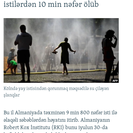
istilərdən 10 min nəfər ölüb
Kölndə yay istisindən qorunmaq məqsədilə su çiləyən
şlanqlar
Bu il Almaniyada təxminən 9 min 800 nəfər isti ilə
əlaqəli səbəblərdən həyatını itirib. Almaniyanın
Robert Kox İnstitutu (RKI) bunu iyulun 30-da