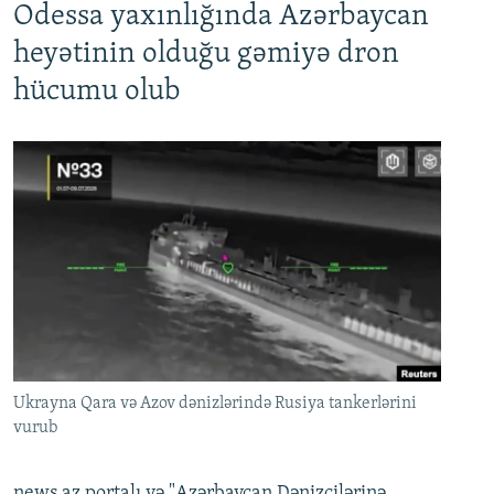
Odessa yaxınlığında Azərbaycan
heyətinin olduğu gəmiyə dron
hücumu olub
Ukrayna Qara və Azov dənizlərində Rusiya tankerlərini
vurub
news.az portalı və "Azərbaycan Dənizçilərinə