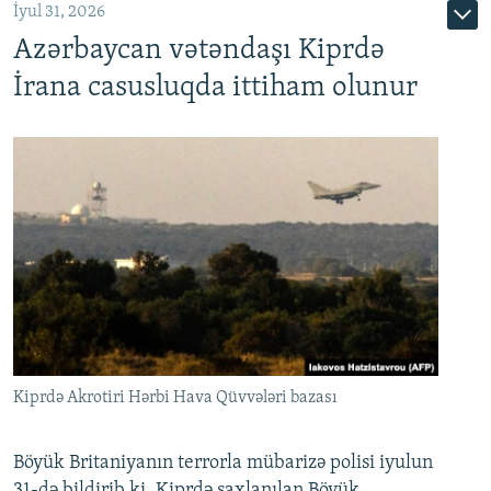
İyul 31, 2026
Azərbaycan vətəndaşı Kiprdə
İrana casusluqda ittiham olunur
Kiprdə Akrotiri Hərbi Hava Qüvvələri bazası
Böyük Britaniyanın terrorla mübarizə polisi iyulun
31-də bildirib ki, Kiprdə saxlanılan Böyük