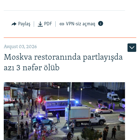
Paylaş
PDF
VPN-siz açmaq
Avqust 03, 2026
Moskva restoranında partlayışda
azı 3 nəfər ölüb