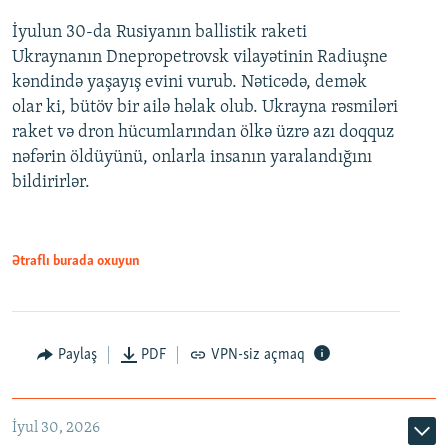
İyulun 30-da Rusiyanın ballistik raketi
Ukraynanın Dnepropetrovsk vilayətinin Radiuşne
kəndində yaşayış evini vurub. Nəticədə, demək
olar ki, bütöv bir ailə həlak olub. Ukrayna rəsmiləri
raket və dron hücumlarından ölkə üzrə azı doqquz
nəfərin öldüyünü, onlarla insanın yaralandığını
bildirirlər.
Ətraflı burada oxuyun
Paylaş
PDF
VPN-siz açmaq
İyul 30, 2026