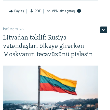
Paylaş
PDF
VPN-siz açmaq
İyul 27, 2026
Litvadan təklif: Rusiya
vətəndaşları ölkəyə girərkən
Moskvanın təcavüzünü pisləsin