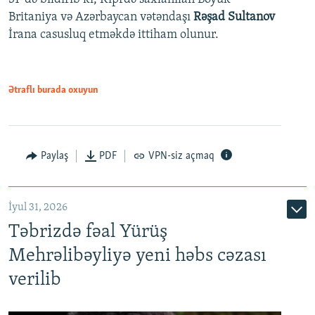
Britaniya və Azərbaycan vətəndaşı
Rəşad Sultanov
İrana casusluq etməkdə ittiham olunur.
Ətraflı burada oxuyun
Paylaş
PDF
VPN-siz açmaq
İyul 31, 2026
Təbrizdə fəal Yürüş
Mehrəlibəyliyə yeni həbs cəzası
verilib