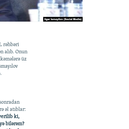
L rəhbəri
ən alıb. Onun
əhkəmələrə üz
İsmayılov
.
i sonradan
 əl atıblar:
rilib ki,
yə bilərəm?