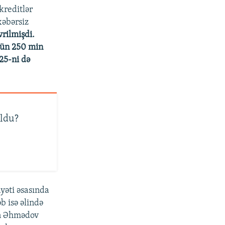
kreditlər
xəbərsiz
rilmişdi.
üçün 250 min
25-ni də
oldu?
yəti əsasında
b isə əlində
in Əhmədov