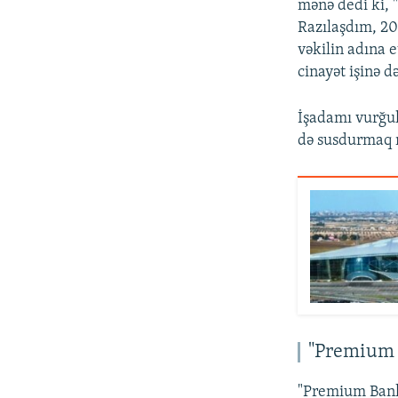
mənə dedi ki, "
Razılaşdım, 20
vəkilin adına 
cinayət işinə d
İşadamı vurğul
də susdurmaq m
"Premium 
"Premium Bank"