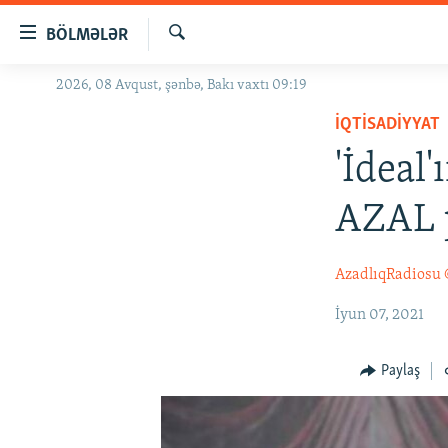
Keçid
BÖLMƏLƏR
linkləri
Axtar
Əsas
2026, 08 Avqust, şənbə, Bakı vaxtı 09:19
GÜNDƏM
məzmuna
İQTISADIYYAT
#İZAHLA
qayıt
Əsas
'İdeal
KORRUPSIOMETR
naviqasiyaya
#ƏSLINDƏ
qayıt
AZAL p
Axtarışa
FƏRQƏ BAX
keç
QANUNI DOĞRU
AzadlıqRadiosu
ARAŞDIRMA
İyun 07, 2021
MULTIMEDIA
Paylaş
RADIO ARXIV
VIDEO
HAQQIMIZDA
FOTOQALEREYA
OXU ZALI