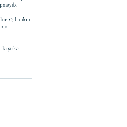
apmayıb.
ur. O, bankın
ının
iki şirkət