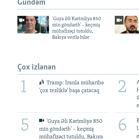
Gündəm
'Guya Əli Kərimliyə 850
min göndərib' – keçmiş
mühafizəçi tutuldu,
Bakıya verilə bilər
Çox izlənən
1
2
Tramp: İranla müharibə
H
'çox tezliklə' başa çatacaq
ü
5
6
'Guya Əli Kərimliyə 850
min göndərib' – keçmiş
e
mühafizəçi tutuldu, Bakıya