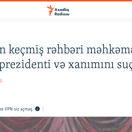
'ın keçmiş rəhbəri məhkə
rezidenti və xanımını suç
 ©
VPN-siz açmaq