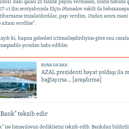
İdeal"dakı qalan 25 faizlik payını verməsən, illərlə həbsdə 
17-ci ilin sentyabrında Elçin Əhmədov vəkili ilə həbsxanaya
etibarnamə imzalatdırdılar, payı verdim. Ondan sonra məni
ə xitam verdilər".
ayıb ki, başına gələnləri ictimailəşdirdiyinə görə onu cəza
əqsədilə yenidən həbs ediblər.
BUNA DA BAX:
AZAL prezidenti həyat yoldaşı ilə 
bağlayırsa... [araşdırma]
Bank" təkzib edir
 isə İsmayılovun dediklərini təkzib edib. Bankdan bildirili