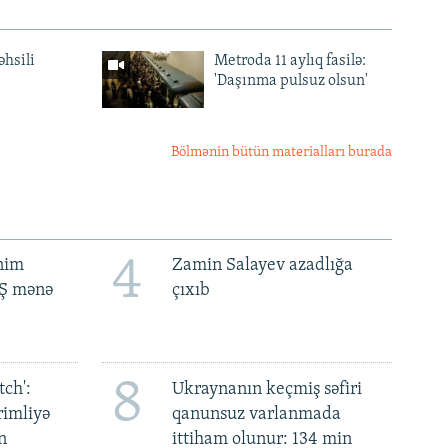
əhsili
Metroda 11 aylıq fasilə:
'Daşınma pulsuz olsun'
Bölmənin bütün materialları burada
4
ənim
Zamin Salayev azadlığa
BŞ mənə
çıxıb
8
ch':
Ukraynanın keçmiş səfiri
rimliyə
qanunsuz varlanmada
n
ittiham olunur: 134 min