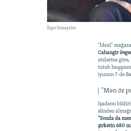
İlqar İsmayılov
"İdeal" mağaza
Cahangir Əsgə
sözlərinə görə,
tutub haqqının
iyunun 7-də Ba
"Mən öz p
İşadamı bildiri
əlindən almağa
"Sonda da məni
şirkətin 680 