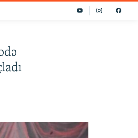
mədə
ladı