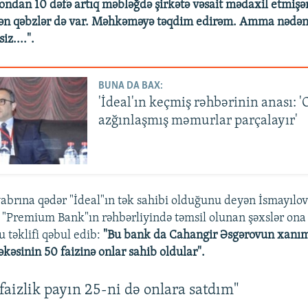
ndan 10 dəfə artıq məbləğdə şirkətə vəsait mədaxil etmiş
yən qəbzlər də var. Məhkəməyə təqdim edirəm. Amma nədən
iz....".
BUNA DA BAX:
'İdeal'ın keçmiş rəhbərinin anası:
azğınlaşmış məmurlar parçalayır'
oyabrına qədər "İdeal"ın tək sahibi olduğunu deyən İsmayılo
 "Premium Bank"ın rəhbərliyində təmsil olunan şəxslər ona o
u təklifi qəbul edib:
"Bu bank da Cahangir Əsgərovun xanım
kəsinin 50 faizinə onlar sahib oldular".
faizlik payın 25-ni də onlara satdım"