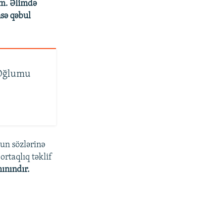
əm. Əlimdə
sə qəbul
 'Oğlumu
vun sözlərinə
rtaqlıq təklif
ınındır.