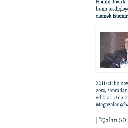
Həmin dövrdə o
bunu təsdiqlə
eləmək istəmirs
2011-ci ilin n
görə, sonradan
ediblər. O da b
Mağazalar şəbə
"Qalan 50 