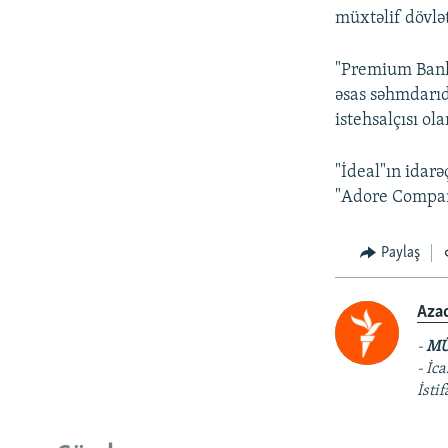
müxtəlif dövlə
"Premium Bank
əsas səhmdarı
istehsalçısı ola
"İdeal"ın idarə
"Adore Company
Paylaş
Aza
-
MÜ
- İc
İsti