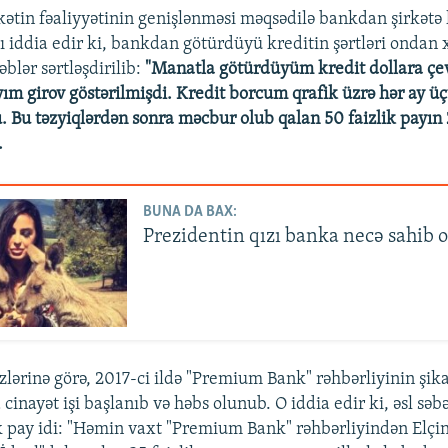
kətin fəaliyyətinin genişlənməsi məqsədilə bankdan şirkətə 
mı iddia edir ki, bankdan götürdüyü kreditin şərtləri ondan 
ləblər sərtləşdirilib:
"Manatla götürdüyüm kredit dollara çev
yım girov göstərilmişdi. Kredit borcum qrafik üzrə hər ay 
. Bu təzyiqlərdən sonra məcbur olub qalan 50 faizlik payın 
.
BUNA DA BAX:
Prezidentin qızı banka necə sahib 
zlərinə görə, 2017-ci ildə "Premium Bank" rəhbərliyinin şika
inayət işi başlanıb və həbs olunub. O iddia edir ki, əsl səbə
ik pay idi: "Həmin vaxt "Premium Bank" rəhbərliyindən Elç