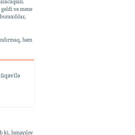
qalacaqsan.
 gəldi və mənə
 buraxdılar,
landırmaq, həm
müqavilə
b ki, İsmayılov