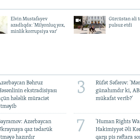
Elvin Mustafayev
Gürcüstan ali t
azadlıqda: 'Milyonluq yox,
pulsuz etdi
minlik korrupsiya var'
3
Azərbaycan Bəhruz
Rüfət Səfərov: 'M
əsənlinin ekstradisiyası
günahımdır ki, A
çün hələlik müraciət
mükafat verib?'
etməyib
7
Bayramov: Azərbaycan
'Human Rights Wat
Ukraynaya qaz tədarük
Hakimiyyət Əli Kə
tməyə hazırdır
qarşı pis rəftara so