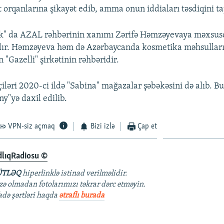
t orqanlarına şikayət edib, amma onun iddiaları təsdiqini t
" da AZAL rəhbərinin xanımı Zərifə Həmzəyevaya məxsusd
dır. Həmzəyeva həm də Azərbaycanda kosmetika məhsullar
n "Gazelli" şirkətinin rəhbəridir.
çiləri 2020-ci ildə "Sabina" mağazalar şəbəkəsini də alıb. Bu 
"yə daxil edilib.
VPN-siz açmaq
Bizi izlə
Çap et
dlıqRadiosu ©
TLƏQ
hiperlinklə istinad verilməlidir.
azə olmadan fotolarımızı təkrar dərc etməyin.
fadə şərtləri haqda
ətraflı burada