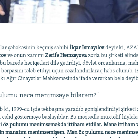
lar şəbəkəsinin keçmiş sahibi
İlqar İsmayılov
deyir ki, AZA
rov
və onun xanımı
Zərifə Həmzəyeva
zorla bu şirkəti əlind
 bu barədə həqiqətləri dilə gətirdiyi, dövlət orqanlarına, m
 bərpasını tələb etdiyi üçün cəzalandırılaraq həbs olunub. 
kı Ağır Cinayətlər Məhkəməsində ifadə verərkən belə deyib
ulumu necə mənimsəyə bilərəm?"
b ki, 1999-cu işdə təkbaşına yaradıb genişləndirdiyi şirkət
 cəhd göstərməyə başlayıblar. Bu məqsədlə müxtəlif hiylələrə
 öz pulumu mənimsəməkdə ittiham etdilər. Mənə ittiham ve
min manatını mənimsəmişəm. Mən öz pulumu necə mənimsə