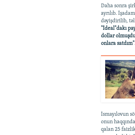
Daha sonra şir
ayrılıb. İşada
dəyişdirilib, tə
"İdeal"dakı pa
dollar olmuşdu
onlara satdım"
İsmayılovun sö
onun haqqında c
qalan 25 faizl