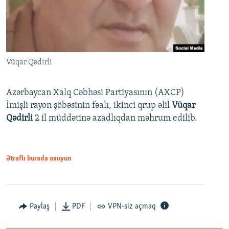
Vüqar Qədirli
Azərbaycan Xalq Cəbhəsi Partiyasının (AXCP)
İmişli rayon şöbəsinin fəalı, ikinci qrup əlil
Vüqar
Qədirli
2 il müddətinə azadlıqdan məhrum edilib.
Ətraflı burada oxuyun
Paylaş
PDF
VPN-siz açmaq