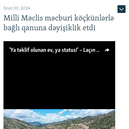
İyun 30, 2026
Milli Məclis məcburi köçkünlərlə
bağlı qanuna dəyişiklik etdi
'Ya təklif olunan ev, ya status!' – Laçın köçkünü: 'Laçından başqa heç hara!'