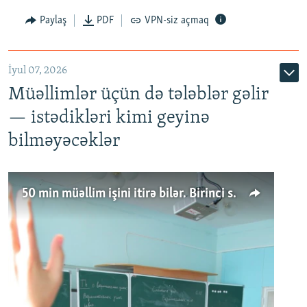
Paylaş
PDF
VPN-siz açmaq
İyul 07, 2026
Müəllimlər üçün də tələblər gəlir
— istədikləri kimi geyinə
bilməyəcəklər
50 min müəllim işini itirə bilər. Birinci sinfə gedənlər azalır