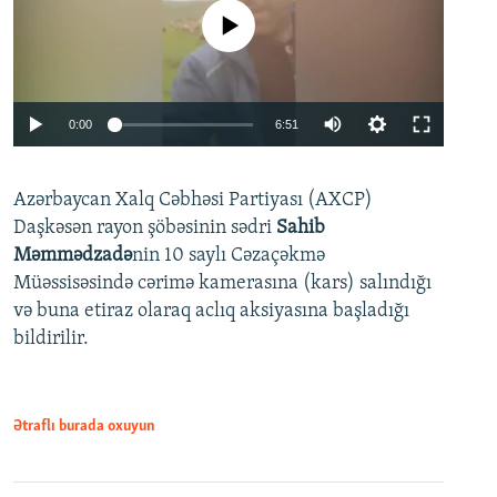
No media source currently available
Auto
0:00
6:51
240p
Azərbaycan Xalq Cəbhəsi Partiyası (AXCP)
360p
Daşkəsən rayon şöbəsinin sədri
Sahib
480p
Auto
240p
360p
480p
Məmmədzadə
nin 10 saylı Cəzaçəkmə
720p
Müəssisəsində cərimə kamerasına (kars) salındığı
720p
1080p
və buna etiraz olaraq aclıq aksiyasına başladığı
1080p
bildirilir.
Ətraflı burada oxuyun