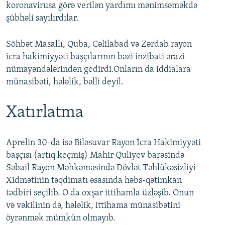
koronavirusa görə verilən yardımı mənimsəməkdə
şübhəli sayılırdılar.
Söhbət Masallı, Quba, Cəlilabad və Zərdab rayon
icra hakimiyyəti başçılarının bəzi inzibati ərazi
nümayəndələrindən gedirdi.Onların da iddialara
münasibəti, hələlik, bəlli deyil.
Xatırlatma
Aprelin 30-da isə Biləsuvar Rayon İcra Hakimiyyəti
başçısı (artıq keçmiş) Mahir Quliyev barəsində
Səbail Rayon Məhkəməsində Dövlət Təhlükəsizliyi
Xidmətinin təqdimatı əsasında həbs-qətimkan
tədbiri seçilib. O da oxşar ittihamla üzləşib. Onun
və vəkilinin də, hələlik, ittihama münasibətini
öyrənmək mümkün olmayıb.