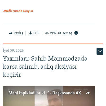
Ətraflı burada oxuyun
Paylaş
PDF
VPN-siz açmaq
İyul 09, 2026
Yaxınları: Sahib Məmmədzadə
karsa salınıb, aclıq aksiyası
keçirir
'Məni təpiklədilər ki...' - Daşkəsəndə AXCP fəalının yaxınları onun həbsinə etiraz edirlər