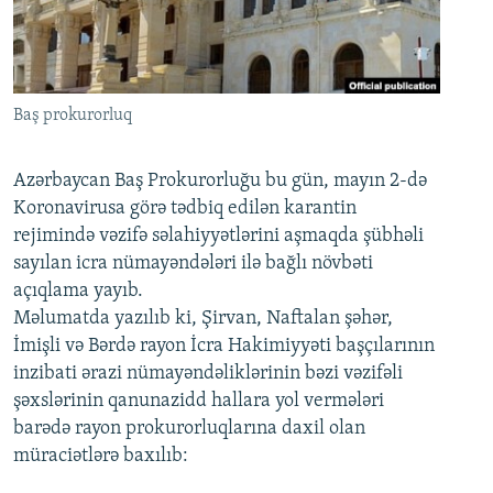
İNFOQRAFIKA
AZƏRBAYCAN ƏDƏBIYYATI KITABXANASI
MISSIYAMIZ
BIZI IZLƏ
KARIKATURA
İSLAM VƏ DEMOKRATIYA
PEŞƏ ETIKASI VƏ JURNALISTIKA STANDARTLARIMIZ
İZ - MƏDƏNIYYƏT PROQRAMI
MATERIALLARIMIZDAN ISTIFADƏ
Baş prokurorluq
AZADLIQRADIOSU MOBIL TELEFONUNUZDA
RFE/RL-in bütün saytları
BIZIMLƏ ƏLAQƏ
Azərbaycan Baş Prokurorluğu bu gün, mayın 2-də
Koronavirusa görə tədbiq edilən karantin
XƏBƏR BÜLLETENLƏRIMIZ
rejimində vəzifə səlahiyyətlərini aşmaqda şübhəli
sayılan icra nümayəndələri ilə bağlı növbəti
açıqlama yayıb.
Məlumatda yazılıb ki, Şirvan, Naftalan şəhər,
İmişli və Bərdə rayon İcra Hakimiyyəti başçılarının
inzibati ərazi nümayəndəliklərinin bəzi vəzifəli
şəxslərinin qanunazidd hallara yol vermələri
barədə rayon prokurorluqlarına daxil olan
müraciətlərə baxılıb: