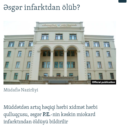
Əsgər infarktdan ölüb?
Müdafiə Nazirliyi
Müddətdən artıq həqiqi hərbi xidmət hərbi
qulluqçusu, əsgər
P.E.
-nin kəskin miokard
infarktından öldüyü bildirilir