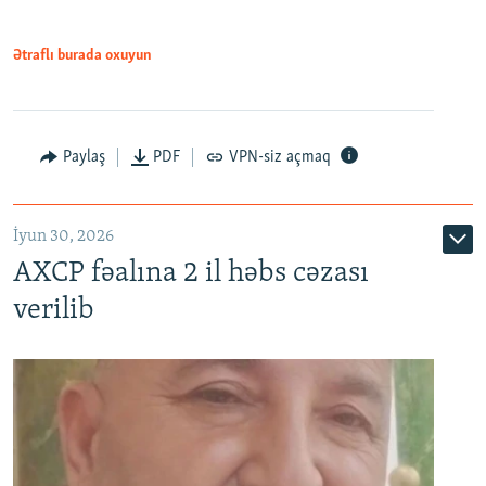
Ətraflı burada oxuyun
Paylaş
PDF
VPN-siz açmaq
İyun 30, 2026
AXCP fəalına 2 il həbs cəzası
verilib