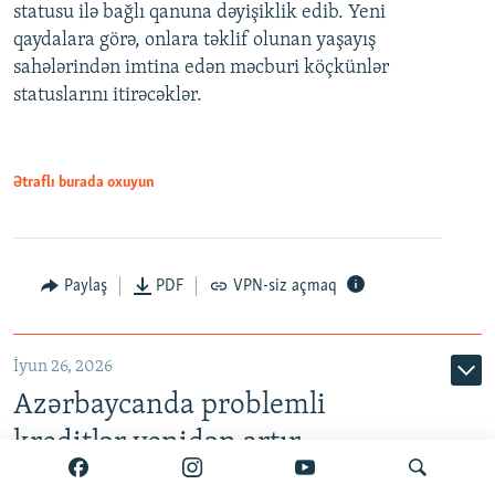
statusu ilə bağlı qanuna dəyişiklik edib. Yeni
480p
qaydalara görə, onlara təklif olunan yaşayış
720p
sahələrindən imtina edən məcburi köçkünlər
statuslarını itirəcəklər.
1080p
Ətraflı burada oxuyun
Auto
240p
360p
480p
Paylaş
PDF
VPN-siz açmaq
720p
1080p
İyun 26, 2026
Azərbaycanda problemli
kreditlər yenidən artır