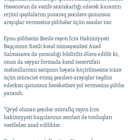
Həsənovun da vəzifə saxtakarlığı edərək karantin
rejimi qaydalarını pozaraq şəxslərə qanunsuz
arayışlar verməsinə şübhələr üçün əsaslar var.
Eynu şübhənin Bərdə rayon İcra Hakimiyyəti
Başçısının Xəsili kənd nümayəndəsi Azad
Salmanova da yarandığı bildirilir.Əlavə edilib ki,
onun da səyyar formada kənd təsərrüfatı
məhsullarının satışının həyata keçirilməsinə icazə
üçün müraciət etmiş şəxslərə arayışlar təqdim
edərkən qanunsuz hərəkətlərə yol verməsinə şübhə
yaranıb.
“Qeyd olunan şəxslər müvafiq rayon İcra
hakimiyyəti başçılarının əmrləri ilə tutduqları
vəzifədən azad ediliblər.