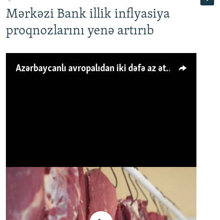
Mərkəzi Bank illik inflyasiya
proqnozlarını yenə artırıb
Azərbaycanlı avropalıdan iki dəfə az ət yeyir, amma... 'Qiymət artımı qaçılmazdır'