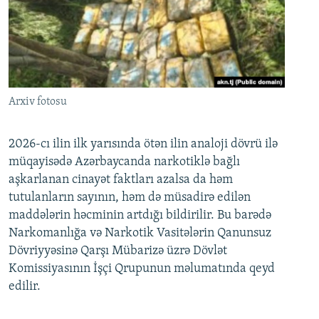
Arxiv fotosu
2026-cı ilin ilk yarısında ötən ilin analoji dövrü ilə
müqayisədə Azərbaycanda narkotiklə bağlı
aşkarlanan cinayət faktları azalsa da həm
tutulanların sayının, həm də müsadirə edilən
maddələrin həcminin artdığı bildirilir. Bu barədə
Narkomanlığa və Narkotik Vasitələrin Qanunsuz
Dövriyyəsinə Qarşı Mübarizə üzrə Dövlət
Komissiyasının İşçi Qrupunun məlumatında qeyd
edilir.