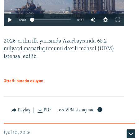
Auto
0:00
4:00
240p
2026-cı ilin ilk yarısında Azərbaycanda 65.2
360p
milyard manatlıq ümumi daxili məhsul (ÜDM)
480p
Auto
240p
360p
480p
istehsal edilib.
720p
720p
1080p
1080p
Ətraflı burada oxuyun
Paylaş
PDF
VPN-siz açmaq
İyul 10, 2026