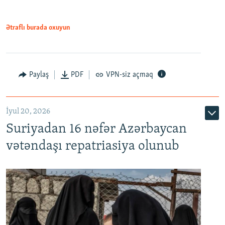
720p
1080p
Ətraflı burada oxuyun
Paylaş
PDF
VPN-siz açmaq
İyul 20, 2026
Auto
240p
360p
480p
Suriyadan 16 nəfər Azərbaycan
720p
1080p
vətəndaşı repatriasiya olunub