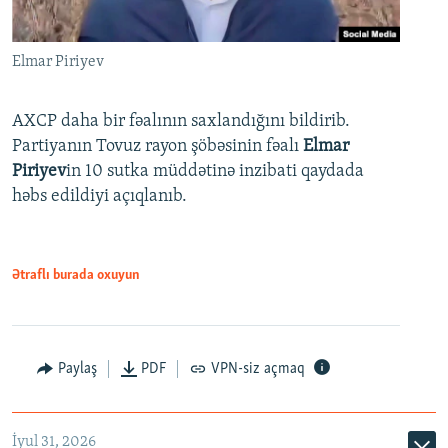
Elmar Piriyev
AXCP daha bir fəalının saxlandığını bildirib.
Partiyanın Tovuz rayon şöbəsinin fəalı
Elmar
Piriyev
in 10 sutka müddətinə inzibati qaydada
həbs edildiyi açıqlanıb.
Ətraflı burada oxuyun
Paylaş
PDF
VPN-siz açmaq
İyul 31, 2026