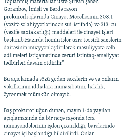
Toplanmış materiallar üzrə Şirvan şəhər,
Goranboy, İmişli və Bərdə rayon
prokurorluqlarında Cinayət Məcəlləsinin 308.1
(vəzifə səlahiyyətlərindən sui-istifadə) və 313-cü
(vəzifə saxtakarlığı) maddələri ilə cinayət işləri
başlanıb.Hazırda həmin işlər üzrə təqsirli şəxslərin
dairəsinin müəyyənləşdirilərək məsuliyyətə cəlb
edilmələri istiqamətində zəruri istintaq-əməliyyat
tədbirləri davam etdirilir”
Bu açıqlamada sözü gedən şəxslərin və ya onların
vəkillərinin iddialara münasibətini, hələlik,
öyrənmək mümkün olmayıb.
Baş prokurorluğun dünən, mayın 1-də yayılan
açıqlamasında da bir neçə rayonda icra
nümayəndələrinin işdən çıxarıldığı, barələrində
cinayət işi başlandığı bildirilirdi. Onlar