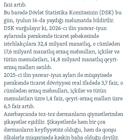
faiz artıb.
720p
Bu barədə Dövlət Statistika Komitəsinin (DSK) bu
720p
1080p
gün, iyulun 16-da yaydığı məlumatda bildirilir.
1080p
DSK vurğulayır ki, 2026-cı ilin yanvar-iyun
aylarında pərakəndə ticarət şəbəkəsində
istehlakçılara 32,4 milyard manatlıq, o cümlədən
17,6 milyard manatlıq ərzaq məhsulları, içkilər və
tütün məmulatları, 14,8 milyard manatlıq qeyri-
ərzaq malları satılıb.
2025-ci ilin yanvar-iyun ayları ilə müqayisədə
pərakəndə ticarət dövriyyəsi real ifadədə 3,7 faiz, o
cümlədən ərzaq məhsulları, içkilər və tütün
məmulatları üzrə 1,4 faiz, qeyri-ərzaq malları üzrə
6,5 faiz artıb.
Azərbaycanda tez-tez dərmanların qiymətlərindən
şikayətlər eşidilir. Şikayətlərdə həm bir çox
dərmanların keyfiyyətsiz olduğu, həm də qonşu
ölkələrlə müqayisədə kəskin baha olduğu deyilir.