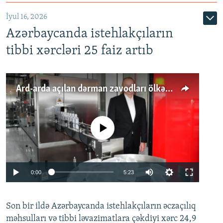
İyul 16, 2026
Azərbaycanda istehlakçıların
tibbi xərcləri 25 faiz artıb
Ard-arda açılan dərman zavodları ölkənin tələbatını ödəyirmi?
No media source currently available
Auto
0:00
5:23
240p
Son bir ildə Azərbaycanda istehlakçıların
360p
əczaçılıq
məhsulları və tibbi ləvazimatlara çəkdiyi xərc 24,9
480p
Auto
240p
360p
480p