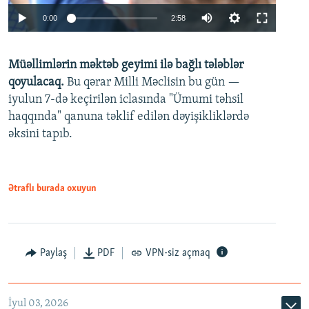
Auto
0:00
2:58
240p
Müəllimlərin məktəb geyimi ilə bağlı tələblər
360p
qoyulacaq.
Bu qərar Milli Məclisin bu gün —
480p
iyulun 7-də keçirilən iclasında "Ümumi təhsil
720p
haqqında" qanuna təklif edilən dəyişikliklərdə
əksini tapıb.
1080p
Ətraflı burada oxuyun
Auto
240p
360p
480p
Paylaş
PDF
VPN-siz açmaq
720p
1080p
İyul 03, 2026