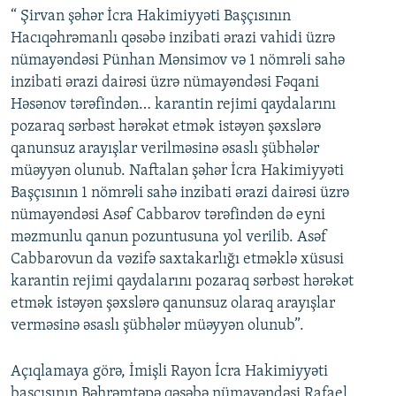
“ Şirvan şəhər İcra Hakimiyyəti Başçısının
Hacıqəhrəmanlı qəsəbə inzibati ərazi vahidi üzrə
nümayəndəsi Pünhan Mənsimov və 1 nömrəli sahə
inzibati ərazi dairəsi üzrə nümayəndəsi Fəqani
Həsənov tərəfindən… karantin rejimi qaydalarını
pozaraq sərbəst hərəkət etmək istəyən şəxslərə
qanunsuz arayışlar verilməsinə əsaslı şübhələr
müəyyən olunub. Naftalan şəhər İcra Hakimiyyəti
Başçısının 1 nömrəli sahə inzibati ərazi dairəsi üzrə
nümayəndəsi Asəf Cabbarov tərəfindən də eyni
məzmunlu qanun pozuntusuna yol verilib. Asəf
Cabbarovun da vəzifə saxtakarlığı etməklə xüsusi
karantin rejimi qaydalarını pozaraq sərbəst hərəkət
etmək istəyən şəxslərə qanunsuz olaraq arayışlar
verməsinə əsaslı şübhələr müəyyən olunub”.
Açıqlamaya görə, İmişli Rayon İcra Hakimiyyəti
başçısının Bəhrəmtəpə qəsəbə nümayəndəsi Rafael