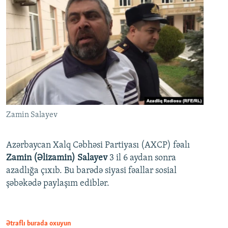
Zamin Salayev
Azərbaycan Xalq Cəbhəsi Partiyası (AXCP) fəalı
Zamin (Əlizamin) Salayev
3 il 6 aydan sonra
azadlığa çıxıb. Bu barədə siyasi fəallar sosial
şəbəkədə paylaşım ediblər.
Ətraflı burada oxuyun