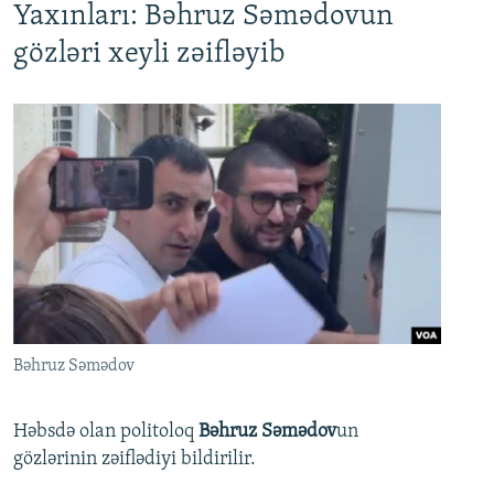
Yaxınları: Bəhruz Səmədovun
gözləri xeyli zəifləyib
Bəhruz Səmədov
Həbsdə olan politoloq
Bəhruz Səmədov
un
gözlərinin zəiflədiyi bildirilir.