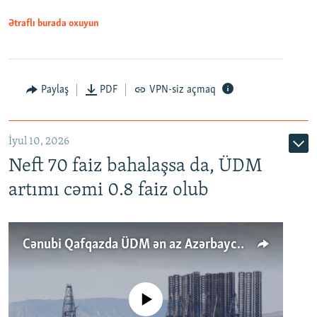
Ətraflı burada oxuyun
Paylaş
PDF
VPN-siz açmaq
İyul 10, 2026
Neft 70 faiz bahalaşsa da, ÜDM
artımı cəmi 0.8 faiz olub
Cənubi Qafqazda ÜDM ən az Azərbaycanda artır: Qonşuları niyə Bakını qabaqlaya bilir?
No media source currently available