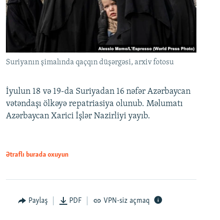
Suriyanın şimalında qaçqın düşərgəsi, arxiv fotosu
İyulun 18 və 19-da Suriyadan 16 nəfər Azərbaycan
vətəndaşı ölkəyə repatriasiya olunub. Məlumatı
Azərbaycan Xarici İşlər Nazirliyi yayıb.
Ətraflı burada oxuyun
Paylaş
PDF
VPN-siz açmaq