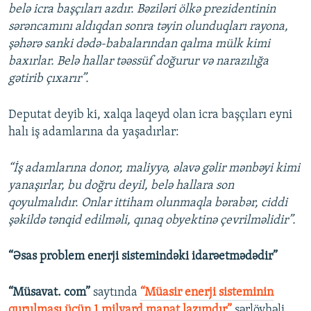
belə icra başçıları azdır. Bəziləri ölkə prezidentinin
sərəncamını aldıqdan sonra təyin olunduqları rayona,
şəhərə sanki dədə-babalarından qalma mülk kimi
baxırlar. Belə hallar təəssüf doğurur və narazılığa
gətirib çıxarır”.
Deputat deyib ki, xalqa laqeyd olan icra başçıları eyni
halı iş adamlarına da yaşadırlar:
“İş adamlarına donor, maliyyə, əlavə gəlir mənbəyi kimi
yanaşırlar, bu doğru deyil, belə hallara son
qoyulmalıdır. Onlar ittiham olunmaqla bərabər, ciddi
şəkildə tənqid edilməli, qınaq obyektinə çevrilməlidir”.
“Əsas problem enerji sistemindəki idarəetmədədir”
“Müsavat. com”
saytında
“Müasir enerji sisteminin
qurulması üçün 1 milyard manat lazımdır”
sərlövhəli