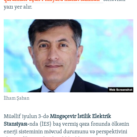
yazı yer alır.
İlham Şaban
​Müəllif iyulun 3-də
Mingəçevir İstilik Elektrik
Stansiyası-
nda (İES) baş vermiş qəza fonunda ölkənin
enerji sisteminin mövcud durumunu və perspektivini