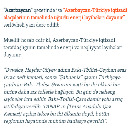
“Azərbaycan”
qəzetində isə
“Azərbaycan-Türkiyə iqtisadi
əlaqələrinin təməlində uğurlu enerji layihələri dayanır”
sərlövhəli yazı dərc edilib.
Müəllif hesab edir ki, Azərbaycan-Türkiyə iqtisadi
tərəfdaşlığının təməlində enerji və nəqliyyat layihələri
dayanır:
“Əvvəlcə, Heydər Əliyev adına Bakı-Tbilisi-Ceyhan əsas
ixrac neft kəməri, sonra “Şahdəniz” qazını Türkiyəyə
çatdıran Bakı-Tbilisi-Ərzurum xətti bu iki ölkəni bir-
birinə daha sıx tellərlə bağlayıb. Bu gün də nəhəng
layihələr icra edilir. Bakı-Tbilisi-Qars dəmir yolu artıq
istifadəyə verilib. TANAP-ın (Trans Anadolu Qaz
Kəməri) açılışı təkcə bu iki ölkənin deyil, bütün
regionun həyatında mühüm hadisəyə çevrildi”.