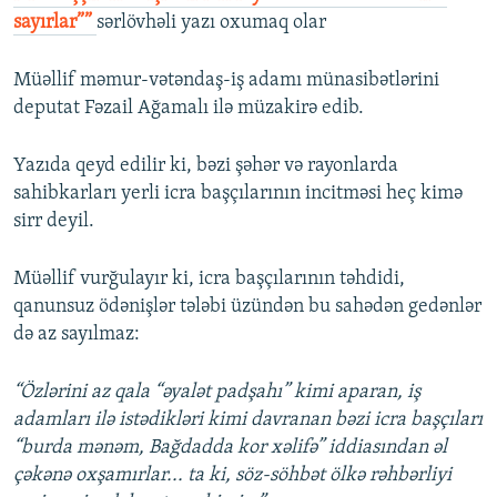
sayırlar””
sərlövhəli yazı oxumaq olar
Müəllif məmur-vətəndaş-iş adamı münasibətlərini
deputat Fəzail Ağamalı ilə müzakirə edib.
Yazıda qeyd edilir ki, bəzi şəhər və rayonlarda
sahibkarları yerli icra başçılarının incitməsi heç kimə
sirr deyil.
Müəllif vurğulayır ki, icra başçılarının təhdidi,
qanunsuz ödənişlər tələbi üzündən bu sahədən gedənlər
də az sayılmaz:
“Özlərini az qala “əyalət padşahı” kimi aparan, iş
adamları ilə istədikləri kimi davranan bəzi icra başçıları
“burda mənəm, Bağdadda kor xəlifə” iddiasından əl
çəkənə oxşamırlar... ta ki, söz-söhbət ölkə rəhbərliyi