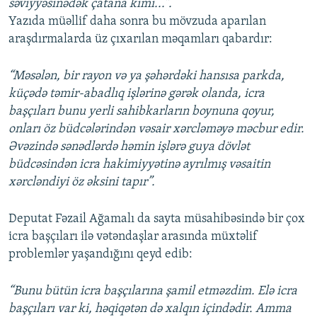
səviyyəsinədək çatana kimi...”.
Yazıda müəllif daha sonra bu mövzuda aparılan
araşdırmalarda üz çıxarılan məqamları qabardır:
“Məsələn, bir rayon və ya şəhərdəki hansısa parkda,
küçədə təmir-abadlıq işlərinə gərək olanda, icra
başçıları bunu yerli sahibkarların boynuna qoyur,
onları öz büdcələrindən vəsair xərcləməyə məcbur edir.
Əvəzində sənədlərdə həmin işlərə guya dövlət
büdcəsindən icra hakimiyyətinə ayrılmış vəsaitin
xərcləndiyi öz əksini tapır”.
Deputat Fəzail Ağamalı da sayta müsahibəsində bir çox
icra başçıları ilə vətəndaşlar arasında müxtəlif
problemlər yaşandığını qeyd edib:
“Bunu bütün icra başçılarına şamil etməzdim. Elə icra
başçıları var ki, həqiqətən də xalqın içindədir. Amma