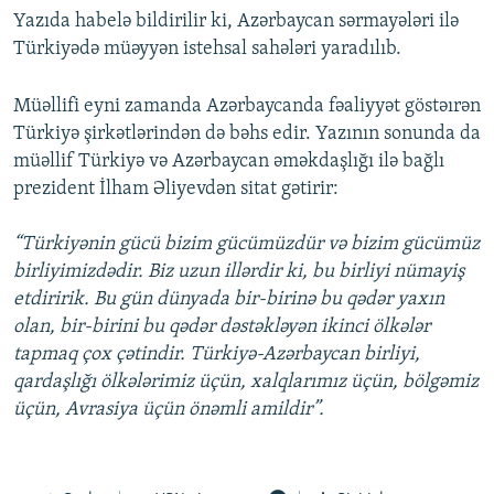
Yazıda habelə bildirilir ki, Azərbaycan sərmayələri ilə
Türkiyədə müəyyən istehsal sahələri yaradılıb.
Müəllifi eyni zamanda Azərbaycanda fəaliyyət göstəırən
Türkiyə şirkətlərindən də bəhs edir. Yazının sonunda da
müəllif Türkiyə və Azərbaycan əməkdaşlığı ilə bağlı
prezident İlham Əliyevdən sitat gətirir:
“Türkiyənin gücü bizim gücümüzdür və bizim gücümüz
birliyimizdədir. Biz uzun illərdir ki, bu birliyi nümayiş
etdiririk. Bu gün dünyada bir-birinə bu qədər yaxın
olan, bir-birini bu qədər dəstəkləyən ikinci ölkələr
tapmaq çox çətindir. Türkiyə-Azərbaycan birliyi,
qardaşlığı ölkələrimiz üçün, xalqlarımız üçün, bölgəmiz
üçün, Avrasiya üçün önəmli amildir”.