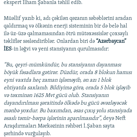
ekspert İlham Şabanla təhlil edib.
Müəllif yazıb ki, adı çəkilən qəzanın səbəblərini aradan
qaldırmaq və ölkənin enerji sisteminin bir də belə hal
ilə üz-üzə qalmamasından ötrü mütəxəssislər çoxsaylı
təkliflər səsləndiriblər. Onlardan biri də
“Azərbaycan”
İES
-in ləğvi və yeni stansiyanın qurulmasıdır:
“Bu, qeyri-mümkündür, bu stansiyanın dayanması
böyük fəsadlara gətirər. Düzdür, orada 8 blokun hamısı
eyni vaxtda heç zaman işləməyib, ən azı 1 blok
ehtiyatda saxlanıb. Bildiyimə görə, orada 5 blok işləyib
və təxminən 1625 Mvt gücü olub. Stansiyanın
dayandırılması şəraitində ölkədə bu gücü əvəzləyəcək
mənbə yoxdur. Bu baxımdan, əsas çıxış yolu stansiyada
əsaslı təmir-bərpa işlərinin aparılmasıdır”,
deyə Neft
Araşdırmaları Mərkəzinin rəhbəri İ.Şaban sayta
şərhində vurğulayıb.