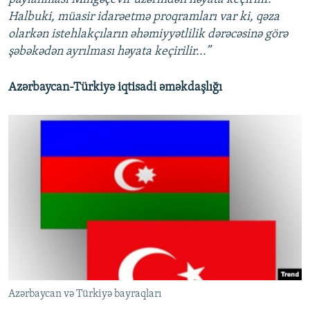
Halbuki, müasir idarəetmə proqramları var ki, qəza
olarkən istehlakçıların əhəmiyyətlilik dərəcəsinə görə
şəbəkədən ayrılması həyata keçirilir...”
Azərbaycan-Türkiyə iqtisadi əməkdaşlığı
Azərbaycan və Türkiyə bayraqları