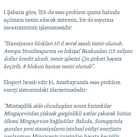
İ.Şabana görə, İES-də əsas problem qızma halında
açılmanı təmin edəcək sistemin, bir də soyutma
mexanizminin işləməməsidir:
“Stansiyanın blokları 10 il əvvəl əsaslı təmir olunub.
Avropa Yenidənqurma və İnkişaf Bankından 115 milyon
dollar kredit alınıb, təmir işlərini Çin şirkəti həyata
keçirib, 8 blokun hamısı təmir olunub”.
Ekspert hesab edir ki, Azərbaycanda əsas problem
enerji sistemindəki idarəetmədədir:
“Müstəqillik əldə olunduqdan sonra bizimkilər
Mingəçevirdən yüksək gərginlikli xətlər çəkərək bütün
ölkəni Mingəçevirə bağladılar. Bakıda, Sumqayıtda
qurulan yeni stansiyaların istehsal etdiyi enerjinin
paylanması Mingəçevir üzərindən həyata keçirilir.