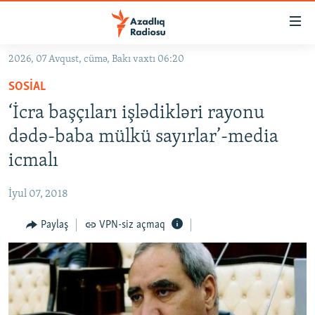
Keçid
linkləri
Əsas
2026, 07 Avqust, cümə, Bakı vaxtı 06:20
məzmuna
GÜNDƏM
SOSIAL
qayıt
#İZAHLA
Əsas
‘İcra başçıları işlədikləri rayonu
KORRUPSIOMETR
naviqasiyaya
dədə-baba mülkü sayırlar’-media
qayıt
#ƏSLINDƏ
icmalı
Axtarışa
FƏRQƏ BAX
keç
İyul 07, 2018
QANUNI DOĞRU
Paylaş
VPN-siz açmaq
ARAŞDIRMA
MULTIMEDIA
RADIO ARXIV
VIDEO
HAQQIMIZDA
FOTOQALEREYA
OXU ZALI