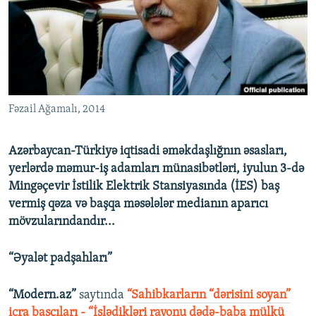
İNFOQRAFIKA
AZƏRBAYCAN ƏDƏBIYYATI KITABXANASI
MISSIYAMIZ
BIZI IZLƏ
KARIKATURA
İSLAM VƏ DEMOKRATIYA
PEŞƏ ETIKASI VƏ JURNALISTIKA STANDARTLARIMIZ
İZ - MƏDƏNIYYƏT PROQRAMI
MATERIALLARIMIZDAN ISTIFADƏ
AZADLIQRADIOSU MOBIL TELEFONUNUZDA
RFE/RL-in bütün saytları
Fəzail Ağamalı, 2014
BIZIMLƏ ƏLAQƏ
XƏBƏR BÜLLETENLƏRIMIZ
Azərbaycan-Türkiyə iqtisadi əməkdaşlığnın əsasları,
yerlərdə məmur-iş adamları münasibətləri, iyulun 3-də
Mingəçevir İstilik Elektrik Stansiyasında (İES) baş
vermiş qəza və başqa məsələlər medianın aparıcı
mövzularındandır...
“Əyalət padşahları”
“Modern.az”
saytında
“Sahibkarların “dərisini soyan”
icra başçıları - “İşlədikləri rayonu dədə-baba mülkü