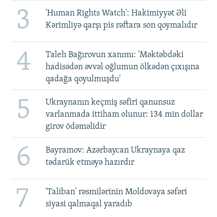
3
'Human Rights Watch': Hakimiyyət Əli
Kərimliyə qarşı pis rəftara son qoymalıdır
4
Taleh Bağırovun xanımı: 'Məktəbdəki
hadisədən əvvəl oğlumun ölkədən çıxışına
qadağa qoyulmuşdu'
5
Ukraynanın keçmiş səfiri qanunsuz
varlanmada ittiham olunur: 134 min dollar
girov ödəməlidir
6
Bayramov: Azərbaycan Ukraynaya qaz
tədarük etməyə hazırdır
7
'Taliban' rəsmilərinin Moldovaya səfəri
siyasi qalmaqal yaradıb