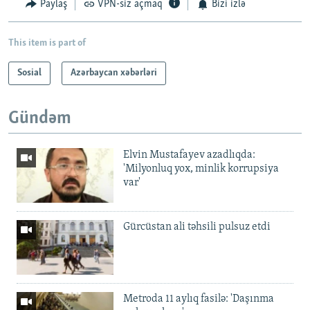
Paylaş
VPN-siz açmaq
Bizi izlə
This item is part of
Sosial
Azərbaycan xəbərləri
Gündəm
Elvin Mustafayev azadlıqda:
'Milyonluq yox, minlik korrupsiya
var'
Gürcüstan ali təhsili pulsuz etdi
Metroda 11 aylıq fasilə: 'Daşınma