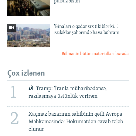
pulsuz olsun'
'Binaları o qədər sıx tikiblər ki...' —
Küləklər şəhərində hava böhranı
Bölmənin bütün materialları burada
Çox izlənən
1
Tramp: 'İranla müharibədənsə,
razılaşmaya üstünlük verirəm'
2
Xaçmaz bazarının sahibinin qətli Avropa
Məhkəməsində: Hökumətdən cavab tələb
olunur