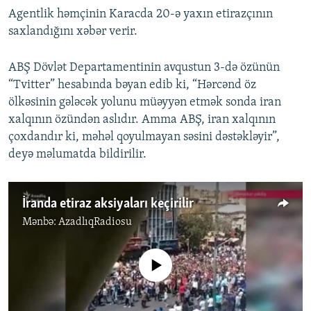
Agentlik həmçinin Karacda 20-ə yaxın etirazçının
saxlandığını xəbər verir.
ABŞ Dövlət Departamentinin avqustun 3-də özünün
“Tvitter” hesabında bəyan edib ki, “Hərcənd öz
ölkəsinin gələcək yolunu müəyyən etmək sonda iran
xalqının özündən aslıdır. Amma ABŞ, iran xalqının
çoxdandır ki, məhəl qoyulmayan səsini dəstəkləyir”,
deyə məlumatda bildirilir.
İranda etiraz aksiyaları keçirilir
Mənbə:
AzadlıqRadiosu
No media source currently available