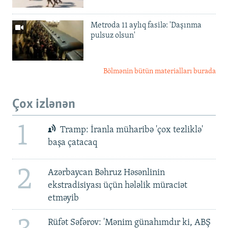
Metroda 11 aylıq fasilə: 'Daşınma
pulsuz olsun'
Bölmənin bütün materialları burada
Çox izlənən
1
Tramp: İranla müharibə 'çox tezliklə'
başa çatacaq
2
Azərbaycan Bəhruz Həsənlinin
ekstradisiyası üçün hələlik müraciət
etməyib
Rüfət Səfərov: 'Mənim günahımdır ki, ABŞ