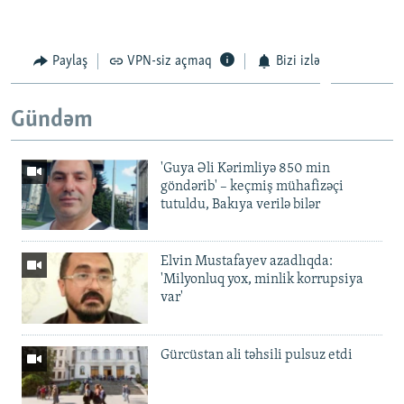
Paylaş
VPN-siz açmaq
Bizi izlə
Gündəm
'Guya Əli Kərimliyə 850 min
göndərib' – keçmiş mühafizəçi
tutuldu, Bakıya verilə bilər
Elvin Mustafayev azadlıqda:
'Milyonluq yox, minlik korrupsiya
var'
Gürcüstan ali təhsili pulsuz etdi