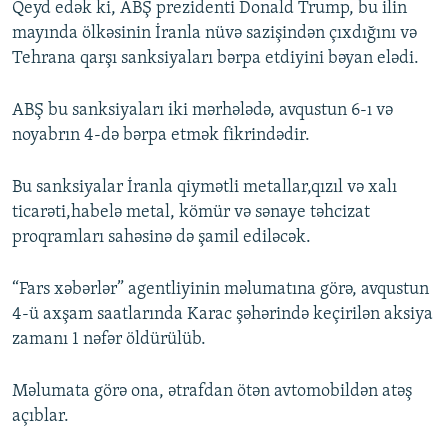
Qeyd edək ki, ABŞ prezidenti Donald Trump, bu ilin
mayında ölkəsinin İranla nüvə sazişindən çıxdığını və
Tehrana qarşı sanksiyaları bərpa etdiyini bəyan elədi.
ABŞ bu sanksiyaları iki mərhələdə, avqustun 6-ı və
noyabrın 4-də bərpa etmək fikrindədir.
Bu sanksiyalar İranla qiymətli metallar,qızıl və xalı
ticarəti,habelə metal, kömür və sənaye təhcizat
proqramları sahəsinə də şamil ediləcək.
“Fars xəbərlər” agentliyinin məlumatına görə, avqustun
4-ü axşam saatlarında Karac şəhərində keçirilən aksiya
zamanı 1 nəfər öldürülüb.
Məlumata görə ona, ətrafdan ötən avtomobildən atəş
açıblar.