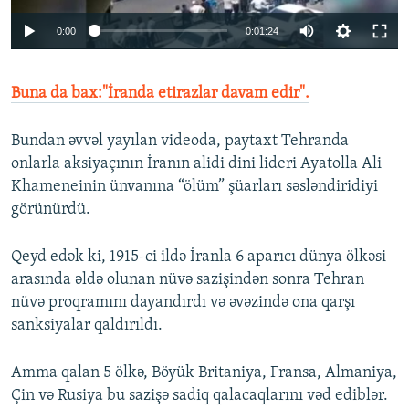
0:00
0:01:24
Buna da bax:"İranda etirazlar davam edir".
Bundan əvvəl yayılan videoda, paytaxt Tehranda
onlarla aksiyaçının İranın alidi dini lideri Ayatolla Ali
Khameneinin ünvanına “ölüm” şüarları səsləndiridiyi
görünürdü.
Qeyd edək ki, 1915-ci ildə İranla 6 aparıcı dünya ölkəsi
arasında əldə olunan nüvə sazişindən sonra Tehran
nüvə proqramını dayandırdı və əvəzində ona qarşı
sanksiyalar qaldırıldı.
Amma qalan 5 ölkə, Böyük Britaniya, Fransa, Almaniya,
Çin və Rusiya bu sazişə sadiq qalacaqlarını vəd ediblər.