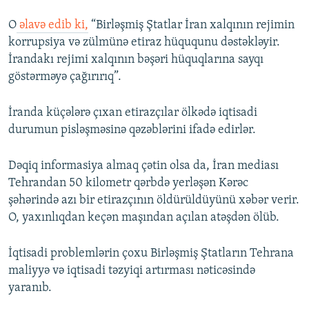
O
əlavə edib ki,
“Birləşmiş Ştatlar İran xalqının rejimin
korrupsiya və zülmünə etiraz hüququnu dəstəkləyir.
İrandakı rejimi xalqının bəşəri hüquqlarına sayqı
göstərməyə çağırırıq”.
İranda küçələrə çıxan etirazçılar ölkədə iqtisadi
durumun pisləşməsinə qəzəblərini ifadə edirlər.
Dəqiq informasiya almaq çətin olsa da, İran mediası
Tehrandan 50 kilometr qərbdə yerləşən Kərəc
şəhərində azı bir etirazçının öldürüldüyünü xəbər verir.
O, yaxınlıqdan keçən maşından açılan atəşdən ölüb.
İqtisadi problemlərin çoxu Birləşmiş Ştatların Tehrana
maliyyə və iqtisadi təzyiqi artırması nəticəsində
yaranıb.