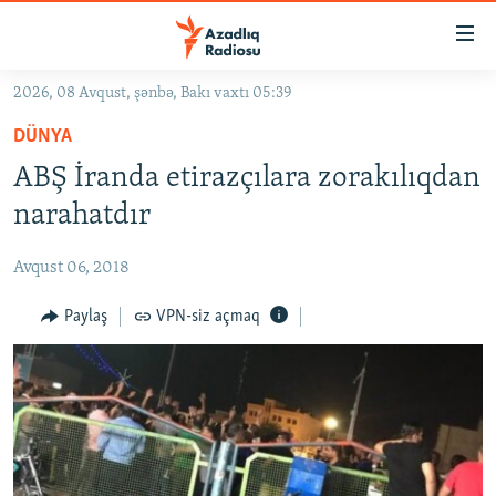
Keçid
linkləri
Əsas
2026, 08 Avqust, şənbə, Bakı vaxtı 05:39
məzmuna
GÜNDƏM
DÜNYA
qayıt
#İZAHLA
Əsas
ABŞ İranda etirazçılara zorakılıqdan
KORRUPSIOMETR
naviqasiyaya
narahatdır
qayıt
#ƏSLINDƏ
Axtarışa
Avqust 06, 2018
FƏRQƏ BAX
keç
QANUNI DOĞRU
Paylaş
VPN-siz açmaq
ARAŞDIRMA
MULTIMEDIA
RADIO ARXIV
VIDEO
HAQQIMIZDA
FOTOQALEREYA
OXU ZALI