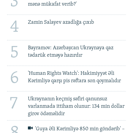
3
mənə mükafat verib?'
4
Zamin Salayev azadlığa çıxıb
5
Bayramov: Azərbaycan Ukraynaya qaz
tədarük etməyə hazırdır
6
'Human Rights Watch': Hakimiyyət Əli
Kərimliyə qarşı pis rəftara son qoymalıdır
7
Ukraynanın keçmiş səfiri qanunsuz
varlanmada ittiham olunur: 134 min dollar
girov ödəməlidir
'Guya Əli Kərimliyə 850 min göndərib' –