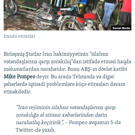
İNFOQRAFIKA
AZƏRBAYCAN ƏDƏBIYYATI KITABXANASI
MISSIYAMIZ
BIZI IZLƏ
KARIKATURA
İSLAM VƏ DEMOKRATIYA
PEŞƏ ETIKASI VƏ JURNALISTIKA STANDARTLARIMIZ
İZ - MƏDƏNIYYƏT PROQRAMI
MATERIALLARIMIZDAN ISTIFADƏ
İranda etirazlar
AZADLIQRADIOSU MOBIL TELEFONUNUZDA
RFE/RL-in bütün saytları
BIZIMLƏ ƏLAQƏ
Birləşmiş Ştatlar İran hakimiyyətinin “silahsız
XƏBƏR BÜLLETENLƏRIMIZ
vətəndaşlarına qarşı zorakılıq”dan istifadə etməsi haqda
məlumatlardan narahatdır. Bunu ABŞ-ın dövlət katibi
Mike Pompeo
deyir. Bu arada Tehranda və digər
şəhərlərdə iqtisadi problemlərə küçə etirazları davam
etməkdədir.
“İran rejiminin silahsız vətəndaşlarına qarşı
zorakılığa əl atması xəbərlərindən dərin
narahatlıq keçiririk”,
– Pompeo avqustun 5-də
Twitter-də yazıb.