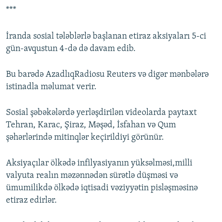
***
İranda sosial tələblərlə başlanan etiraz aksiyaları 5-ci
gün-avqustun 4-də də davam edib.
Bu barədə AzadlıqRadiosu Reuters və digər mənbələrə
istinadla məlumat verir.
Sosial şəbəkələrdə yerləşdirilən videolarda paytaxt
Tehran, Karac, Şiraz, Məşəd, İsfahan və Qum
şəhərlərində mitinqlər keçirildiyi görünür.
Aksiyaçılar ölkədə infilyasiyanın yüksəlməsi,milli
valyuta realın məzənnədən sürətlə düşməsi və
ümumilikdə ölkədə iqtisadi vəziyyətin pisləşməsinə
etiraz edirlər.