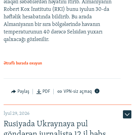
əlaqəli səbəblərdən həyatını itirib. Almaniyanın
Robert Kox İnstitutu (RKI) bunu iyulun 30-da
həftəlik hesabatında bildirib. Bu arada
Almaniyanın bir sıra bölgələrində havanın
temperaturunun 40 dərəcə Selsidən yuxarı
qalxacağı gözlənilir.
Ətraflı burada oxuyun
Paylaş
PDF
VPN-siz açmaq
İyul 29, 2026
Rusiyada Ukraynaya pul
göndərən jurnalistə 12 il həbs