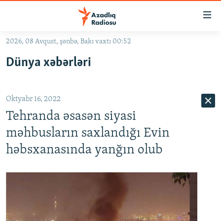
Keçid
linkləri
Əsas
2026, 08 Avqust, şənbə, Bakı vaxtı 00:52
məzmuna
GÜNDƏM
Dünya xəbərləri
qayıt
#İZAHLA
Əsas
KORRUPSIOMETR
naviqasiyaya
Oktyabr 16, 2022
qayıt
#ƏSLINDƏ
Axtarışa
Tehranda əsasən siyasi
FƏRQƏ BAX
keç
məhbusların saxlandığı Evin
QANUNI DOĞRU
həbsxanasında yanğın olub
ARAŞDIRMA
MULTIMEDIA
RADIO ARXIV
VIDEO
HAQQIMIZDA
FOTOQALEREYA
OXU ZALI