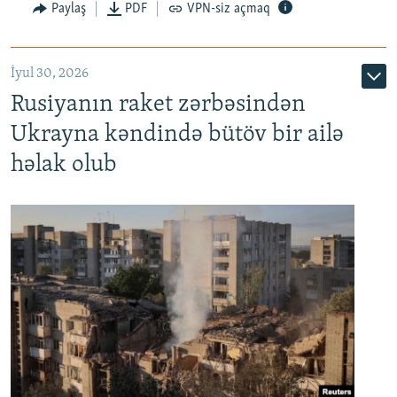
Paylaş
PDF
VPN-siz açmaq
İyul 30, 2026
Rusiyanın raket zərbəsindən
Ukrayna kəndində bütöv bir ailə
həlak olub