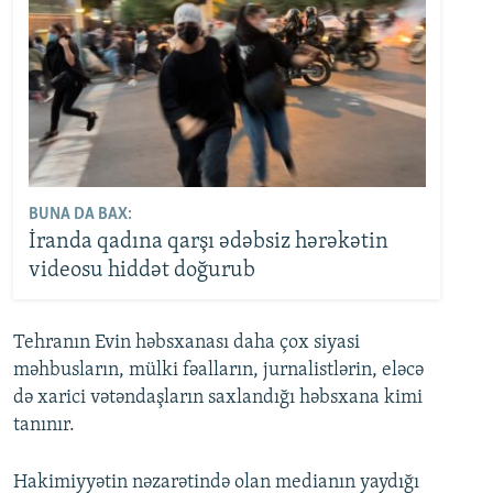
BUNA DA BAX:
İranda qadına qarşı ədəbsiz hərəkətin
videosu hiddət doğurub
Tehranın Evin həbsxanası daha çox siyasi
məhbusların, mülki fəalların, jurnalistlərin, eləcə
də xarici vətəndaşların saxlandığı həbsxana kimi
tanınır.
Hakimiyyətin nəzarətində olan medianın yaydığı