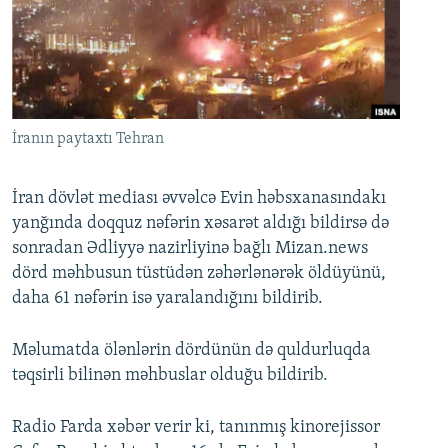
İNFOQRAFIKA
AZƏRBAYCAN ƏDƏBIYYATI KITABXANASI
MISSIYAMIZ
BIZI IZLƏ
KARIKATURA
İSLAM VƏ DEMOKRATIYA
PEŞƏ ETIKASI VƏ JURNALISTIKA STANDARTLARIMIZ
İZ - MƏDƏNIYYƏT PROQRAMI
MATERIALLARIMIZDAN ISTIFADƏ
AZADLIQRADIOSU MOBIL TELEFONUNUZDA
RFE/RL-in bütün saytları
İranın paytaxtı Tehran
BIZIMLƏ ƏLAQƏ
İran dövlət mediası əvvəlcə Evin həbsxanasındakı
XƏBƏR BÜLLETENLƏRIMIZ
yanğında doqquz nəfərin xəsarət aldığı bildirsə də
sonradan Ədliyyə nazirliyinə bağlı Mizan.news
dörd məhbusun tüstüdən zəhərlənərək öldüyünü,
daha 61 nəfərin isə yaralandığını bildirib.
Məlumatda ölənlərin dördünün də quldurluqda
təqsirli bilinən məhbuslar olduğu bildirib.
Radio Farda xəbər verir ki, tanınmış kinorejissor