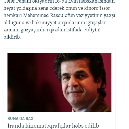
Cəfər Pənahi oktyabrın 16-da Evin həbsxanasından
həyat yoldaşına zəng edərək onun və kinorejissor
həmkarı Məhəmməd Rasoulofun vəziyyətinin yaxşı
olduğunu və hakimiyyət orqanlarının iğtişaşlar
zamanı gözyaşardıcı qazdan istifadə etdiyini
bildirib.
BUNA DA BAX:
İranda kinematoqrafçılar həbs edilib