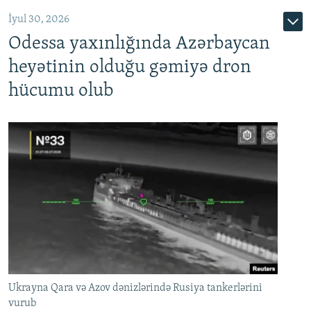
İyul 30, 2026
Odessa yaxınlığında Azərbaycan
heyətinin olduğu gəmiyə dron
hücumu olub
Ukrayna Qara və Azov dənizlərində Rusiya tankerlərini
vurub