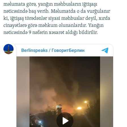
məlumata görə, yanğın məhbusların iğtişaşı
nəticəsində baş verib. Məlumatda o da vurğulanır
ki, iğtişaş törədənlər siyasi məhbuslar deyil, xırda
cinayətlərə görə məhkum olunanlardır. Yanğın
nəticəsində 9 nəfərin xəsarət aldığı bildirilir.