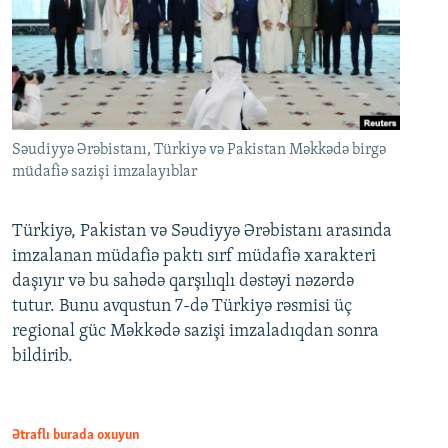
Səudiyyə Ərəbistanı, Türkiyə və Pakistan Məkkədə birgə
müdafiə sazişi imzalayıblar
Türkiyə, Pakistan və Səudiyyə Ərəbistanı arasında
imzalanan müdafiə paktı sırf müdafiə xarakteri
daşıyır və bu sahədə qarşılıqlı dəstəyi nəzərdə
tutur. Bunu avqustun 7-də Türkiyə rəsmisi üç
regional güc Məkkədə sazişi imzaladıqdan sonra
bildirib.
Ətraflı burada oxuyun