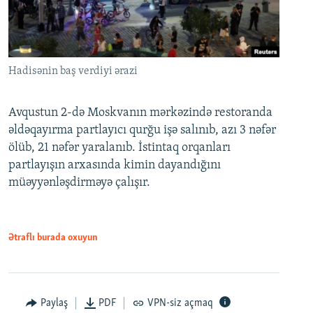
Hadisənin baş verdiyi ərazi
Avqustun 2-də Moskvanın mərkəzində restoranda
əldəqayırma partlayıcı qurğu işə salınıb, azı 3 nəfər
ölüb, 21 nəfər yaralanıb. İstintaq orqanları
partlayışın arxasında kimin dayandığını
müəyyənləşdirməyə çalışır.
Ətraflı burada oxuyun
Paylaş
PDF
VPN-siz açmaq