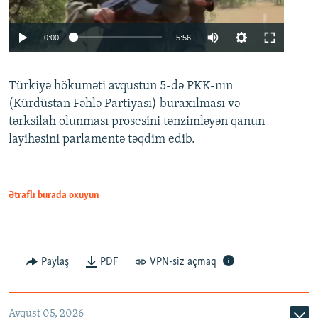
Auto
0:00
5:56
240p
Türkiyə hökuməti avqustun 5-də PKK-nın
360p
(Kürdüstan Fəhlə Partiyası) buraxılması və
480p
Auto
240p
360p
480p
tərksilah olunması prosesini tənzimləyən qanun
720p
layihəsini parlamentə təqdim edib.
720p
1080p
1080p
Ətraflı burada oxuyun
Paylaş
PDF
VPN-siz açmaq
Avqust 05, 2026