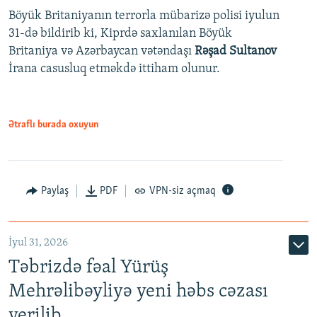
Böyük Britaniyanın terrorla mübarizə polisi iyulun
31-də bildirib ki, Kiprdə saxlanılan Böyük
Britaniya və Azərbaycan vətəndaşı
Rəşad Sultanov
İrana casusluq etməkdə ittiham olunur.
Ətraflı burada oxuyun
Paylaş
PDF
VPN-siz açmaq
İyul 31, 2026
Təbrizdə fəal Yürüş
Mehrəlibəyliyə yeni həbs cəzası
verilib