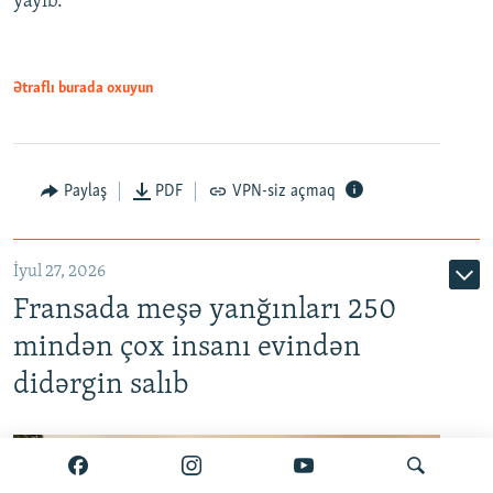
yayıb.
Ətraflı burada oxuyun
Paylaş
PDF
VPN-siz açmaq
İyul 27, 2026
Fransada meşə yanğınları 250
mindən çox insanı evindən
didərgin salıb