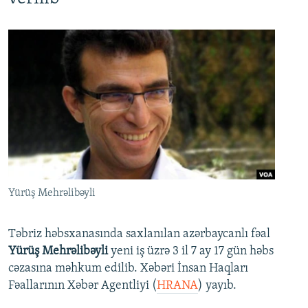
Yürüş Mehrəlibəyli
Təbriz həbsxanasında saxlanılan azərbaycanlı fəal
Yürüş Mehrəlibəyli
yeni iş üzrə 3 il 7 ay 17 gün həbs
cəzasına məhkum edilib. Xəbəri İnsan Haqları
Fəallarının Xəbər Agentliyi (
HRANA
) yayıb.