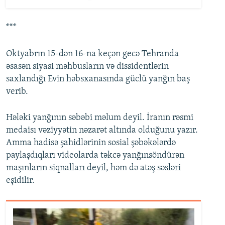
***
Oktyabrın 15-dən 16-na keçən gecə Tehranda
əsasən siyasi məhbusların və dissidentlərin
saxlandığı Evin həbsxanasında güclü yanğın baş
verib.
Hələki yanğının səbəbi məlum deyil. İranın rəsmi
medaisı vəziyyətin nəzarət altında olduğunu yazır.
Amma hadisə şahidlərinin sosial şəbəkələrdə
paylaşdıqları videolarda təkcə yanğınsöndürən
maşınların siqnalları deyil, həm də atəş səsləri
eşidilir.