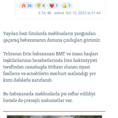
Yayılan bəzi fotolarda məhbusların yanğından
qaçaraq həbsxananın damına çıxdıqları görünür.
Tehranın Evin həbsxanası BMT və insan haqları
təşkilatlarının hesabatlarında İran hakimiyyəti
tərəfindən casusluqda ittiham olunan siyasi
fəalların və əcnəbilərin məcburi saxlandığı yer
kimi dəfələrlə xatırlanıb.
Bu həbsxanada məhbuslarla pis rəftar edildiyi
barədə də çoxsaylı məlumatlar var.