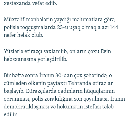
xəstəxanda vəfat edib.
Müxtəlif mənbələrin yaydığı məlumatlara görə,
polislə toqquşmalarda 23-ü uşaq olmaqla azı 144
nəfər həlak olub.
Yüzlərlə etirazçı saxlanılıb, onların çoxu Evin
həbsxanasına yerləşdirilib.
Bir həftə sonra İranın 30-dan çox şəhərində, o
cümlədən ölkənin paytaxtı Tehranda etirazlar
başlayıb. Etirazçılarda qadınların hüquqlarının
qorunması, polis zorakılığına son qoyulması, İranın
demokratikləşməsi və hökumətin istefası tələb
edilir.