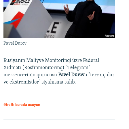
Pavel Durov
Rusiyanın Maliyyə Monitorinqi üzrə Federal
Xidməti (Rosfinmonitorinq) "Telegram"
messencerinin qurucusu
Pavel Durov
u "terrorçular
və ekstremistlər" siyahısına salıb.
Ətraflı burada oxuyun