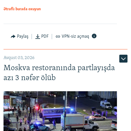
Ətraflı burada oxuyun
Paylaş
PDF
VPN-siz açmaq
Avqust 03, 2026
Moskva restoranında partlayışda
azı 3 nəfər ölüb