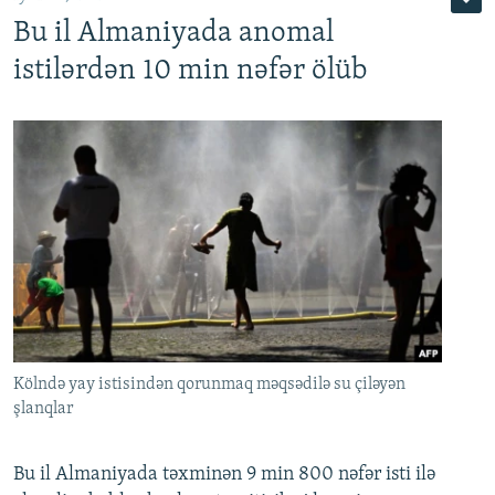
Bu il Almaniyada anomal
istilərdən 10 min nəfər ölüb
Kölndə yay istisindən qorunmaq məqsədilə su çiləyən
şlanqlar
Bu il Almaniyada təxminən 9 min 800 nəfər isti ilə