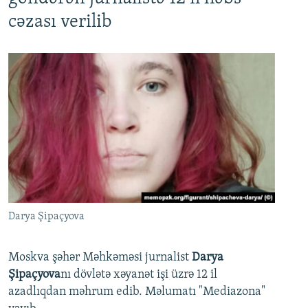
cəzası verilib
Darya Şipaçyova
Moskva şəhər Məhkəməsi jurnalist
Darya
Şipaçyova
nı dövlətə xəyanət işi üzrə 12 il
azadlıqdan məhrum edib. Məlumatı "Mediazona"