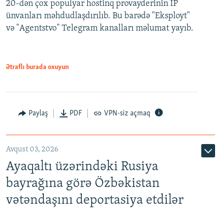
20-dən çox populyar hostinq provayderinin IP
ünvanları məhdudlaşdırılıb. Bu barədə "Eksployt"
və "Agentstvo" Telegram kanalları məlumat yayıb.
Ətraflı burada oxuyun
Paylaş
PDF
VPN-siz açmaq
Avqust 03, 2026
Ayaqaltı üzərindəki Rusiya
bayrağına görə Özbəkistan
vətəndaşını deportasiya etdilər