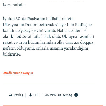
Lvova zərbələr
İyulun 30-da Rusiyanın ballistik raketi
Ukraynanın Dnepropetrovsk vilayətinin Radiuşne
kəndində yaşayış evini vurub. Nəticədə, demək
olar ki, bütöv bir ailə həlak olub. Ukrayna rəsmiləri
raket və dron hücumlarından ölkə üzrə azı doqquz
nəfərin öldüyünü, onlarla insanın yaralandığını
bildirirlər.
Ətraflı burada oxuyun
Paylaş
PDF
VPN-siz açmaq