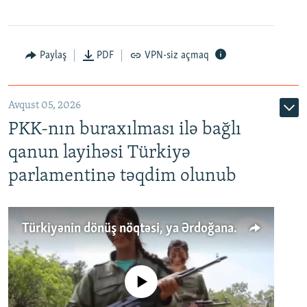
Paylaş
PDF
VPN-siz açmaq
Avqust 05, 2026
PKK-nın buraxılması ilə bağlı
qanun layihəsi Türkiyə
parlamentinə təqdim olunub
Türkiyənin dönüş nöqtəsi, ya Ərdoğana üçüncü şans: PKK ilə qəfil barışıq nə deməkdir?
No media source currently available