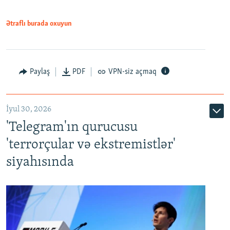
Ətraflı burada oxuyun
Paylaş
PDF
VPN-siz açmaq
İyul 30, 2026
'Telegram'ın qurucusu
'terrorçular və ekstremistlər'
siyahısında