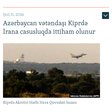
İyul 31, 2026
Azərbaycan vətəndaşı Kiprdə
İrana casusluqda ittiham olunur
Kiprdə Akrotiri Hərbi Hava Qüvvələri bazası