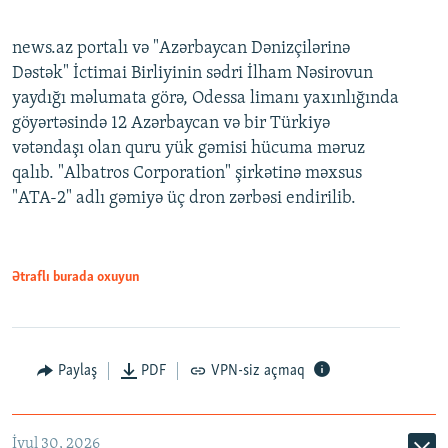
news.az portalı və "Azərbaycan Dənizçilərinə
Dəstək" İctimai Birliyinin sədri İlham Nəsirovun
yaydığı məlumata görə, Odessa limanı yaxınlığında
göyərtəsində 12 Azərbaycan və bir Türkiyə
vətəndaşı olan quru yük gəmisi hücuma məruz
qalıb. "Albatros Corporation" şirkətinə məxsus
"ATA-2" adlı gəmiyə üç dron zərbəsi endirilib.
Ətraflı burada oxuyun
Paylaş
PDF
VPN-siz açmaq
İyul 30, 2026