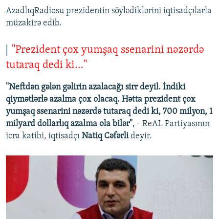
AzadlıqRadiosu prezidentin söylədiklərini iqtisadçılarla
müzakirə edib.
"Prezident çox yumşaq ssenarini nəzərdə
tutaraq dedi ki..."
"Neftdən gələn gəlirin azalacağı sirr deyil. İndiki
qiymətlərlə azalma çox olacaq. Hətta prezident çox
yumşaq ssenarini nəzərdə tutaraq dedi ki, 700 milyon, 1
milyard dollarlıq azalma ola bilər"
, - ReAL Partiyasının
icra katibi, iqtisadçı
Natiq Cəfərli
deyir.