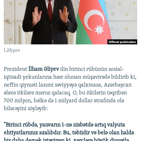
İNFOQRAFIKA
AZƏRBAYCAN ƏDƏBIYYATI KITABXANASI
MISSIYAMIZ
BIZI IZLƏ
KARIKATURA
İSLAM VƏ DEMOKRATIYA
PEŞƏ ETIKASI VƏ JURNALISTIKA STANDARTLARIMIZ
İZ - MƏDƏNIYYƏT PROQRAMI
MATERIALLARIMIZDAN ISTIFADƏ
AZADLIQRADIOSU MOBIL TELEFONUNUZDA
RFE/RL-in bütün saytları
İ.Əliyev
BIZIMLƏ ƏLAQƏ
XƏBƏR BÜLLETENLƏRIMIZ
Prezident
İlham Əliyev
ilin birinci rübünün sosial-
iqtisadi yekunlarına həsr olunan müşavirədə bildirib ki,
neftin qiyməti lazımi səviyyəyə qalxmasa, Azərbaycan
əlavə itkilərə məruz qalacaq. O, bu itkilərin təqribən
700 milyon, bəlkə də 1 milyard dollar ətrafında ola
biləcəyini söyləyib:
"Birinci rübdə, yanvarın 1-nə nisbətdə artıq valyuta
ehtiyatlarımız azalıbdır. Bu, təbiidir və belə olan halda
bir daha demək istəyirəm ki, xərclərə böyük diqqətlə