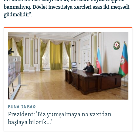
baxmalıyıq. Dövlət investisiya xərcləri əsas iki məqsədi
güdməlidir"
.
BUNA DA BAX:
Prezident: 'Biz yumşalmaya nə vaxtdan
başlaya bilərik...'