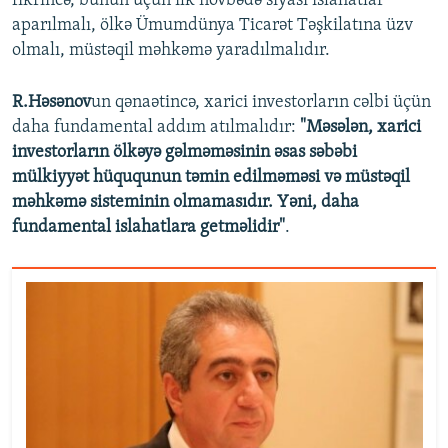
fikrincə, bunun üçün ilk növbədə siyasi islahatlar
aparılmalı, ölkə Ümumdünya Ticarət Təşkilatına üzv
olmalı, müstəqil məhkəmə yaradılmalıdır.
R.Həsənov
un qənaətincə, xarici investorların cəlbi üçün
daha fundamental addım atılmalıdır:
"Məsələn, xarici
investorların ölkəyə gəlməməsinin əsas səbəbi
mülkiyyət hüququnun təmin edilməməsi və müstəqil
məhkəmə sisteminin olmamasıdır. Yəni, daha
fundamental islahatlara getməlidir"
.