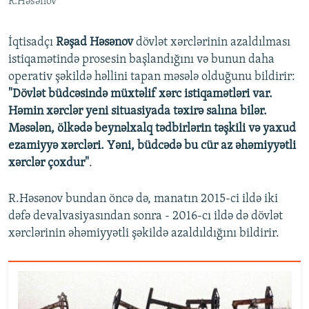
R.Həsənov
İqtisadçı
Rəşad Həsənov
dövlət xərclərinin azaldılması
istiqamətində prosesin başlandığını və bunun daha
operativ şəkildə həllini tapan məsələ olduğunu bildirir:
"Dövlət büdcəsində müxtəlif xərc istiqamətləri var.
Həmin xərclər yeni situasiyada təxirə salına bilər.
Məsələn, ölkədə beynəlxalq tədbirlərin təşkili və yaxud
ezamiyyə xərcləri. Yəni, büdcədə bu cür az əhəmiyyətli
xərclər çoxdur"
.
R.Həsənov bundan öncə də, manatın 2015-ci ildə iki
dəfə devalvasiyasından sonra - 2016-cı ildə də dövlət
xərclərinin əhəmiyyətli şəkildə azaldıldığını bildirir.