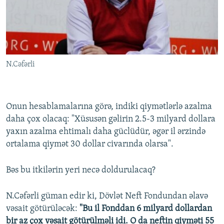
N.Cəfərli
Onun hesablamalarına görə, indiki qiymətlərlə azalma
daha çox olacaq: "Xüsusən gəlirin 2.5-3 milyard dollara
yaxın azalma ehtimalı daha güclüdür, əgər il ərzində
ortalama qiymət 30 dollar civarında olarsa".
Bəs bu itkilərin yeri necə doldurulacaq?
N.Cəfərli güman edir ki, Dövlət Neft Fondundan əlavə
vəsait götürüləcək:
"Bu il Fonddan 6 milyard dollardan
bir az çox vəsait götürülməli idi. O da neftin qiyməti 55