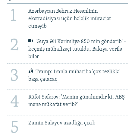
1
Azərbaycan Bəhruz Həsənlinin
ekstradisiyası üçün hələlik müraciət
etməyib
2
'Guya Əli Kərimliyə 850 min göndərib' –
keçmiş mühafizəçi tutuldu, Bakıya verilə
bilər
3
Tramp: İranla müharibə 'çox tezliklə'
başa çatacaq
4
Rüfət Səfərov: 'Mənim günahımdır ki, ABŞ
mənə mükafat verib?'
5
Zamin Salayev azadlığa çıxıb