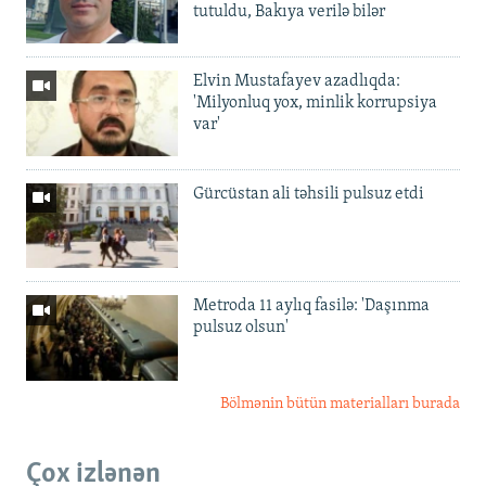
tutuldu, Bakıya verilə bilər
Elvin Mustafayev azadlıqda:
'Milyonluq yox, minlik korrupsiya
var'
Gürcüstan ali təhsili pulsuz etdi
Metroda 11 aylıq fasilə: 'Daşınma
pulsuz olsun'
Bölmənin bütün materialları burada
Çox izlənən