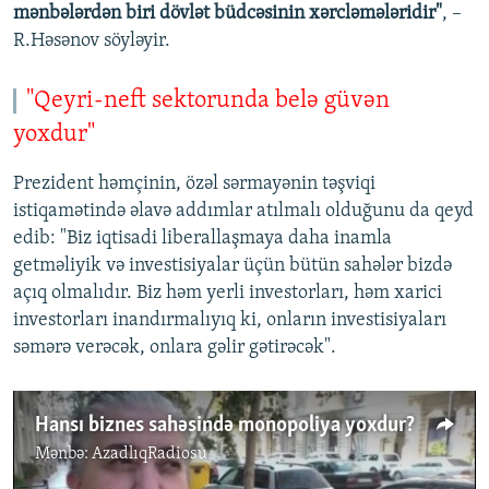
mənbələrdən biri dövlət büdcəsinin xərcləmələridir"
, –
R.Həsənov söyləyir.
"Qeyri-neft sektorunda belə güvən
yoxdur"
Prezident həmçinin, özəl sərmayənin təşviqi
istiqamətində əlavə addımlar atılmalı olduğunu da qeyd
edib: "Biz iqtisadi liberallaşmaya daha inamla
getməliyik və investisiyalar üçün bütün sahələr bizdə
açıq olmalıdır. Biz həm yerli investorları, həm xarici
investorları inandırmalıyıq ki, onların investisiyaları
səmərə verəcək, onlara gəlir gətirəcək".
Hansı biznes sahəsində monopoliya yoxdur?
Mənbə:
AzadlıqRadiosu