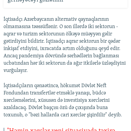
geriləyəcəyi gözlənilir
İqtisadçı Azərbaycanın alternativ qaynaqlarının
olmamasına təəssüflənir. O son illərdə iki sektorun -
aqrar və turizm sektorunun ölkəyə müəyyən gəlir
gətirdiyini bildirir. İqtisadçı aqrar sektorun bir qədər
inkişaf etdiyini, ixracatda artım olduğunu qeyd edir.
Ancaq pandemiya dövründə sərhədlərin bağlanması
ucbatından hər iki sektorun da ağır itkilərlə üzləşdiyini
vurğulayır.
İqtisadçıların qənaətincə, hökumət Dövlət Neft
Fondundan transfertlər etməklə yanaşı, büdcə
xərcləmələrini, xüsusən də investisiya xərclərini
azaldacaq. Dövlət başçısı özü də çıxışında buna
toxunub, o "bəzi hallarda cari xərclər şişirdilir" deyib.