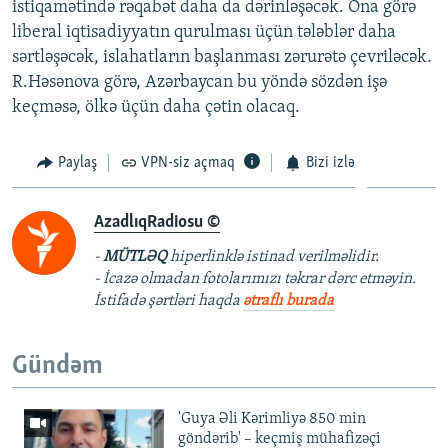
istiqamətində rəqabət daha da dərinləşəcək. Ona görə
liberal iqtisadiyyatın qurulması üçün tələblər daha
sərtləşəcək, islahatların başlanması zərurətə çevriləcək.
R.Həsənova görə, Azərbaycan bu yöndə sözdən işə
keçməsə, ölkə üçün daha çətin olacaq.
Paylaş
VPN-siz açmaq
Bizi izlə
AzadlıqRadiosu ©
-
MÜTLƏQ
hiperlinklə istinad verilməlidir.
- İcazə olmadan fotolarımızı təkrar dərc etməyin.
İstifadə şərtləri haqda
ətraflı burada
Gündəm
'Guya Əli Kərimliyə 850 min
göndərib' – keçmiş mühafizəçi