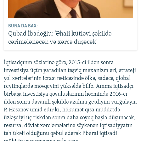
BUNA DA BAX:
Qubad İbadoğlu: 'Əhali kütləvi şəkildə
cərimələnəcək və xərcə düşəcək'
İqtisadçının sözlərinə görə, 2015-ci ildən sonra
investisiya üçün yaradılan təşviq mexanizmləri, strateji
yol xəritələrinin icrası nəticəsində ölkə, sadəcə, qlobal
reytinqlərdə mövqeyini yüksəldə bilib. Amma iqtisadçı
birbaşa investisiya qoyuluşlarının həcmində 2016-cı
ildən sonra davamlı şəkildə azalma getdiyini vurğulayır.
R.Həsənov ümid edir ki, hökumət qısa müddətdə
üzləşdiyi üç riskdən sonra daha soyuq başla düşünəcək,
resursa, dövlət xərcləmələrinə söykənən iqtisadiyyatın
təhlükəli olduğunu qəbul edərək liberal iqtisadi