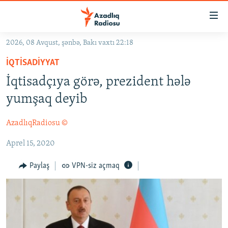
Keçid
linkləri
Əsas
2026, 08 Avqust, şənbə, Bakı vaxtı 22:18
məzmuna
GÜNDƏM
İQTISADIYYAT
qayıt
#İZAHLA
Əsas
İqtisadçıya görə, prezident hələ
KORRUPSIOMETR
naviqasiyaya
yumşaq deyib
qayıt
#ƏSLINDƏ
Axtarışa
AzadlıqRadiosu ©
FƏRQƏ BAX
keç
Aprel 15, 2020
QANUNI DOĞRU
ARAŞDIRMA
Paylaş
VPN-siz açmaq
MULTIMEDIA
RADIO ARXIV
VIDEO
HAQQIMIZDA
FOTOQALEREYA
OXU ZALI