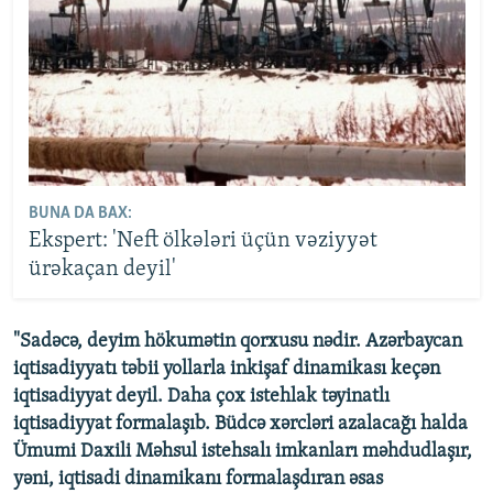
BUNA DA BAX:
Ekspert: 'Neft ölkələri üçün vəziyyət
ürəkaçan deyil'
"Sadəcə, deyim hökumətin qorxusu nədir. Azərbaycan
iqtisadiyyatı təbii yollarla inkişaf dinamikası keçən
iqtisadiyyat deyil. Daha çox istehlak təyinatlı
iqtisadiyyat formalaşıb. Büdcə xərcləri azalacağı halda
Ümumi Daxili Məhsul istehsalı imkanları məhdudlaşır,
yəni, iqtisadi dinamikanı formalaşdıran əsas