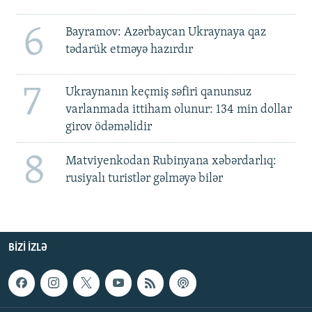
6
Bayramov: Azərbaycan Ukraynaya qaz
tədarük etməyə hazırdır
7
Ukraynanın keçmiş səfiri qanunsuz
varlanmada ittiham olunur: 134 min dollar
girov ödəməlidir
8
Matviyenkodan Rubinyana xəbərdarlıq:
rusiyalı turistlər gəlməyə bilər
BIZI IZLƏ