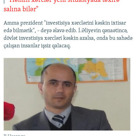
"Həmin xərclər yeni situasiyada təxirə
salına bilər"
Amma prezident "investisiya xərclərini kəskin ixtisar
edə bilmərik", - deyə əlavə edib. İ.Əliyevin qənaətincə,
dövlət investisiya xərcləri kəskin azalsa, onda bu sahədə
çalışan insanlar işsiz qalacaq.