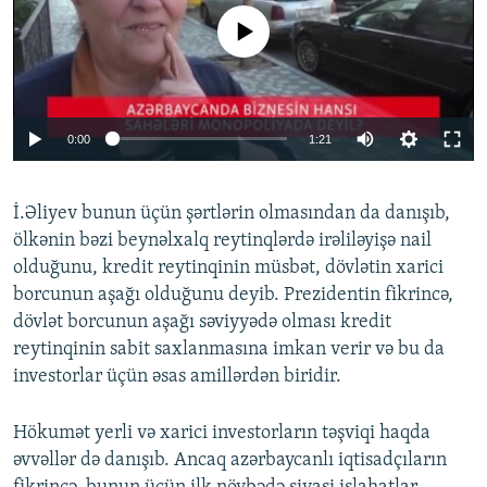
No media source currently available
0:00
1:21
İ.Əliyev bunun üçün şərtlərin olmasından da danışıb,
ölkənin bəzi beynəlxalq reytinqlərdə irəliləyişə nail
olduğunu, kredit reytinqinin müsbət, dövlətin xarici
borcunun aşağı olduğunu deyib. Prezidentin fikrincə,
dövlət borcunun aşağı səviyyədə olması kredit
reytinqinin sabit saxlanmasına imkan verir və bu da
investorlar üçün əsas amillərdən biridir.
Hökumət yerli və xarici investorların təşviqi haqda
əvvəllər də danışıb. Ancaq azərbaycanlı iqtisadçıların