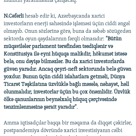
mühitin yaranmasına çalışacaq.
N.Cəfərli
hesab edir ki, Azərbaycanda xarici
investorların enerji sahəsində işləməsi üçün ciddi əngəl
olmayıb. Onun sözlərinə görə, buna da səbəb sözügedən
sektorda oyun qaydalarının fərqli olmasıdır:
"Bütün
müqavilələr parlament tərəfindən təsdiqlənir və
Konstitusiya ilə eyni hüquqa malikdir, hökumət istəsə
belə, onu dəyişə bilməzlər. Bu da xarici investorlarda
güvən yaradır. Ancaq qeyri-neft sektorunda belə güvən
yoxdur. Bunun üçün ciddi islahatlara getməli, Dünya
Ticarət Təşkilatına üzvlüklə bağlı məsələ, nəhayət, həll
olunmalıdır, investorlar üçün bu çox önəmlidir. Üzvlük
ölkə qanunlarının beynəlxalq hüquq çərçivəsində
tənzimlənməsinə şərait yaradır"
.
Amma iqtisadçılar başqa bir məqama da diqqət çəkirlər,
postpandemiya dövründə xarici investisiyanın cəlbi