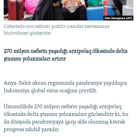
İNFOQRAFIKA
AZƏRBAYCAN ƏDƏBIYYATI KITABXANASI
MISSIYAMIZ
BIZI IZLƏ
KARIKATURA
İSLAM VƏ DEMOKRATIYA
PEŞƏ ETIKASI VƏ JURNALISTIKA STANDARTLARIMIZ
Cakartada test nəticəsi pozitiv çıxanlar xəstəxanaya
İZ - MƏDƏNIYYƏT PROQRAMI
MATERIALLARIMIZDAN ISTIFADƏ
köçürülməyi gözləyirlər
AZADLIQRADIOSU MOBIL TELEFONUNUZDA
RFE/RL-in bütün saytları
BIZIMLƏ ƏLAQƏ
270 milyon nəfərin yaşadığı arxipelaq ölkəsində delta
ştammı yoluxmaları artırır
XƏBƏR BÜLLETENLƏRIMIZ
Asiya-Sakit okean regionunda pandemiya yayıldıqca
İndoneziya qlobal virus ocağına çevrilib.
Ümumilikdə 270 milyon nəfərin yaşadığı arxipelaq
ölkəsində delta ştammı yoluxmaları gücləndirir ki, bu
da dünyada pandemiyaya qarşı əldə olunmuş kövrək
proqresə təhdid yaradır.