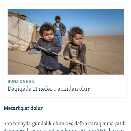
BUNA DA BAX:
Dəqiqədə 11 nəfər... acından ölür
Məzarlıqlar dolur
Son bir ayda gündəlik ölüm beş dəfə artaraq minə çatıb.