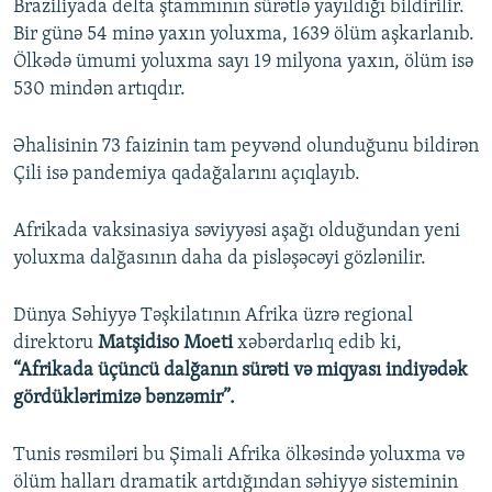
Braziliyada delta ştammının sürətlə yayıldığı bildirilir.
Bir günə 54 minə yaxın yoluxma, 1639 ölüm aşkarlanıb.
Ölkədə ümumi yoluxma sayı 19 milyona yaxın, ölüm isə
530 mindən artıqdır.
Əhalisinin 73 faizinin tam peyvənd olunduğunu bildirən
Çili isə pandemiya qadağalarını açıqlayıb.
Afrikada vaksinasiya səviyyəsi aşağı olduğundan yeni
yoluxma dalğasının daha da pisləşəcəyi gözlənilir.
Dünya Səhiyyə Təşkilatının Afrika üzrə regional
direktoru
Matşidiso Moeti
xəbərdarlıq edib ki,
“Afrikada üçüncü dalğanın sürəti və miqyası indiyədək
gördüklərimizə bənzəmir”.
Tunis rəsmiləri bu Şimali Afrika ölkəsində yoluxma və
ölüm halları dramatik artdığından səhiyyə sisteminin