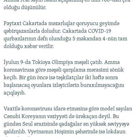
Amma real sayın rəsmi açıqlanmış 63 min 760-dan çox
olduğu düşünülür.
Paytaxt Cakartada məzarlıqlar qoruyucu geyimdə
qəbirqazanlarla doludur. Cakartada COVID-19
qurbanlarının dəfn olunduğu 5 məkandan 4-nün tam
dolduğu xəbər verilir.
İyulun 9-da Tokioya Olimpiya məşəli çatıb. Amma
koronavirusa görə məşəli qarşılama mərasimi sönük
keçib. Bir gün öncə isə təşkilatçılar iki həftə sonra
başlanacaq oyunlara izləyicilərin buraxılmayacağını
açıqlayıb.
Vaxtilə koronavirusu idarə etməsinə görə model sayılan
Cənubi Koreyanın vəziyyəti də ürəkaçan deyil. Bu
gündən Seul ərazisində qadağalar ən yüksək səviyyəyə
qaldırılıb. Vyetnamın Hoşimin şəhərində isə lokdaun