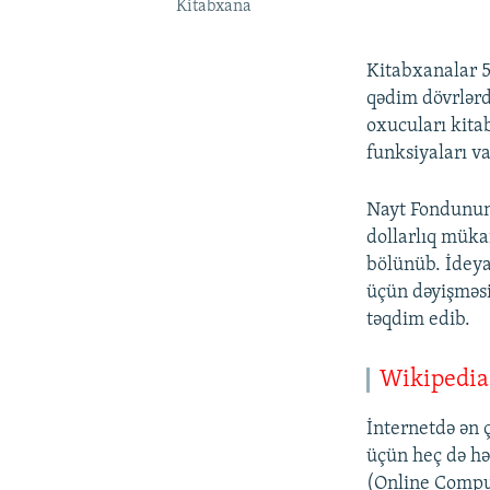
Kitabxana
Kitabxanalar 5
qədim dövrlərd
oxucuları kita
funksiyaları va
Nayt Fondunun 
dollarlıq müka
bölünüb. İdeya
üçün dəyişməs
təqdim edib.
Wikipedia-
İnternetdə ən 
üçün heç də h
(Online Comput