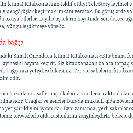
klin İctimai Kitabxanasının təklif etdiyi TeleStory layihəsi 
 videogörüşlər keçirmək imkanı verəcək. Bu görüşlərdə va
da oxuya bilərlər. Layihə uşaqların həyatında son dərəcə ağı
lsa, yüngülləşdirməyə yönəlib.
da bağça
ındakı Şimali Onondaqa İctimai Kitabxanası «Kitabxana fe
 layihəsini həyata keçirir. Siz kitabxanadan balaca torpaq 
ik bağçanızı yetişdirə bilərsiniz. Torpaq sahələrini kitabxa
qdim edir.
ədi hazırda inkişaf etmiş ölkələrdə son dərəcə aktual olan
ırılmasıdır. Uşaqlar və gənclər burada müxtəlif qida növlər
cə yetişdirildiyini öyrənirlər. Eyni zamanda, yerli sakinlər ö
 təmiz tərəvəzlərlə qida rasionlarını zənginləşdirir, beləcə, 