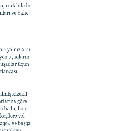
i çox dəbdədir.
ları və balıq
ı yalnız 5-ci
əyən uşaqların
 uşaqlar üçün
ydançası
lmiş xizəkli
nrlarına görə
m bədii, həm
kəşflərə yol
eqo» və başqa
 üstünlüyü!