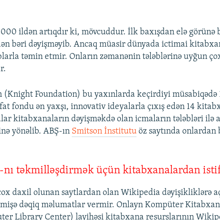
000 ildən artıqdır ki, mövcuddur. İlk baxışdan elə görünə bi
ən bəri dəyişməyib. Ancaq müasir dünyada ictimai kitabxan
blarla təmin etmir. Onların zəmanənin tələblərinə uyğun ço
r.
(Knight Foundation) bu yaxınlarda keçirdiyi müsabiqədə 
fat fondu ən yaxşı, innovativ ideyalarla çıxış edən 14 kita
lar kitabxanaların dəyişməkdə olan icmaların tələbləri ilə 
inə yönəlib. ABŞ-ın
Smitson İnstitutu
öz saytında onlardan b
nı təkmilləşdirmək üçün kitabxanalardan isti
çox daxil olunan saytlardan olan Wikipedia dəyişikliklərə a
əmişə dəqiq məlumatlar vermir. Onlayn Kompüter Kitabxa
er Library Center) layihəsi kitabxana resurslarının Wikip