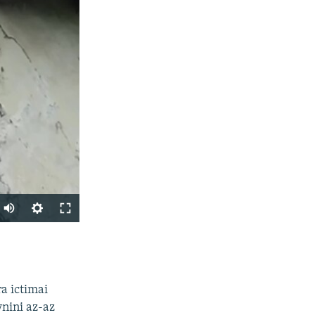
PAYLAŞ
a ictimai
ynini az-az