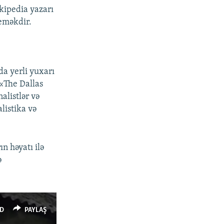
kipedia yazarı
deməkdir.
da yerli yuxarı
 «The Dallas
alistlər və
listika və
ın həyatı ilə
ə
D
PAYLAŞ