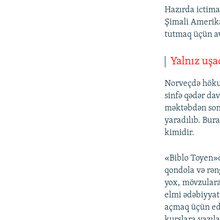
Hazırda ictima
Şimali Amerika
tutmaq üçün av
Yalnız uş
Norveçdə hökum
sinfə qədər dav
məktəbdən sonr
yaradılıb. Bur
kimidir.
«Biblo Toyen»d
qondola və rəng
yox, mövzular
elmi ədəbiyyat,
açmaq üçün ed
kurslara yazıl