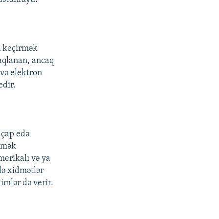
n keçirmək
aqlanan, ancaq
 və elektron
edir.
ə çap edə
dəmək
merikalı və ya
lə xidmətlər
imlər də verir.