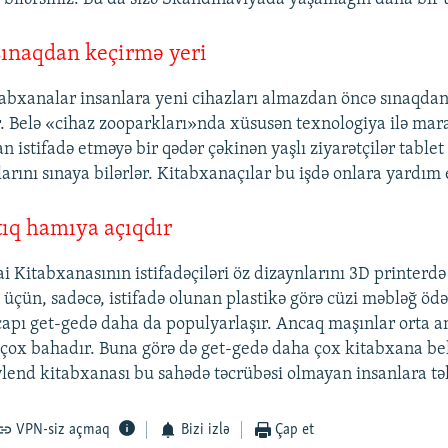
sınaqdan keçirmə yeri
abxanalar insanlara yeni cihazları almazdan öncə sınaqda
. Belə «cihaz zooparkları»nda xüsusən texnologiya ilə mar
n istifadə etməyə bir qədər çəkinən yaşlı ziyarətçilər tablet
rını sınaya bilərlər. Kitabxanaçılar bu işdə onlara yardım 
tıq hamıya açıqdır
i Kitabxanasının istifadəçiləri öz dizaynlarını 3D printerd
n üçün, sadəcə, istifadə olunan plastikə görə cüzi məbləğ ö
 çapı get-gedə daha da populyarlaşır. Ancaq maşınlar orta a
çox bahadır. Buna görə də get-gedə daha çox kitabxana be
ivlend kitabxanası bu sahədə təcrübəsi olmayan insanlara təl
VPN-siz açmaq
Bizi izlə
Çap et