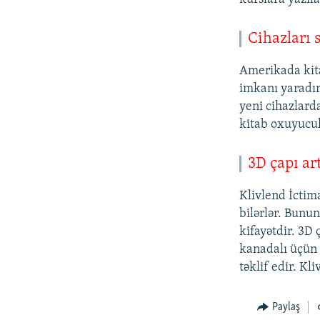
Cihazları 
Amerikada kit
imkanı yaradır
yeni cihazlarda
kitab oxuyucula
3D çapı ar
Klivlend İctima
bilərlər. Bunu
kifayətdir. 3D
kanadalı üçün 
təklif edir. Kl
Paylaş