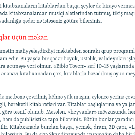
i kitabxanaların kitablardan başqa şeylər də kirayə verməs
da kitabxanalardan musiqi alətlərindən tutmuş, tikiş maşın
adanlığa qədər nə istəsəniz götürə bilərsiniz.
aqlar üçün məkan
ətin maliyyələşdirdiyi məktəbdən sonrakı qrup proqramlar
am edir. Bu yaşda bir qədər böyük, üstəlik, valideynləri işl
a getməyə yeri olmur. «Biblo Toyen» sırf 10-15 yaşlarında
a ənənəvi kitabxanadan çox, kitablarla bəzədilmiş oyun me
ə mətbəxə çevrilmiş köhnə yük maşını, əyləncə yerinə çevri
li, hərəkətli kitab rəfləri var. Kitablar başlıqlarına və ya ja
a görə təsnif olunub. Məsələn, «heyvanlar» mövzusunda hə
 həm də publisistika tapa bilərsiniz. Bütün bunlar yaradıcı 
ilir. Kitabxanada bundan başqa, yemək, dram, 3D çapı, «L
a bilərsiniz. Bu da sizə Skandinaviyada yaşamağın daha bir