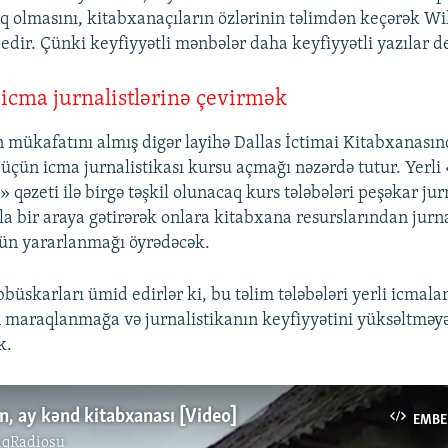
ıq olmasını, kitabxanaçıların özlərinin təlimdən keçərək Wi
 edir. Çünki keyfiyyətli mənbələr daha keyfiyyətli yazılar 
 icma jurnalistlərinə çevirmək
mükafatını almış digər layihə Dallas İctimai Kitabxanasın
i üçün icma jurnalistikası kursu açmağı nəzərdə tutur. Yerli
əzeti ilə birgə təşkil olunacaq kurs tələbələri peşəkar jurn
la bir araya gətirərək onlara kitabxana resurslarından jurna
çün yararlanmağı öyrədəcək.
büskarları ümid edirlər ki, bu təlim tələbələri yerli icmalar
maraqlanmağa və jurnalistikanın keyfiyyətini yüksəltməy
k.
, ay kənd kitabxanası [Video]
EMBE
ıqRadiosu