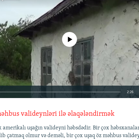
No media source currently available
2:26
EMBED
əhbus valideynləri ilə əlaqələndirmək
 amerikalı uşağın valideyni həbsdədir. Bir çox həbsxanalar
dib çatmaq olmur və deməli, bir çox uşaq öz məhbus valide