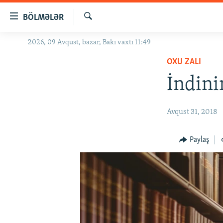
Keçid
BÖLMƏLƏR
linkləri
Axtar
Əsas
2026, 09 Avqust, bazar, Bakı vaxtı 11:49
GÜNDƏM
məzmuna
OXU ZALI
#İZAHLA
qayıt
Əsas
İndini
KORRUPSIOMETR
naviqasiyaya
#ƏSLINDƏ
qayıt
Avqust 31, 2018
Axtarışa
FƏRQƏ BAX
keç
QANUNI DOĞRU
Paylaş
ARAŞDIRMA
MULTIMEDIA
RADIO ARXIV
VIDEO
HAQQIMIZDA
FOTOQALEREYA
OXU ZALI