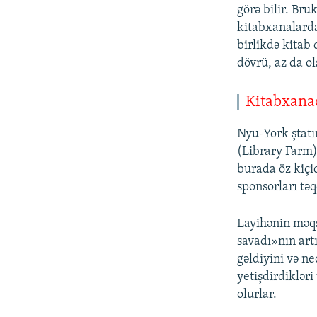
görə bilir. Bru
kitabxanalarda
birlikdə kitab 
dövrü, az da o
Kitabxana
Nyu-York ştat
(Library Farm)
burada öz kiçic
sponsorları tə
Layihənin məqs
savadı»nın art
gəldiyini və ne
yetişdirdikləri
olurlar.