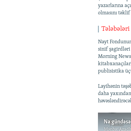
yazarlarına aç
olmasını təklif
Tələbələri
Nayt Fondunun 
sinif şagirdlər
Morning News» q
kitabxanaçılar
publisistika ü
Layihənin təşəb
daha yaxından 
həvəsləndirəcə
Nə gündəsən
Mənbə:
Azadl