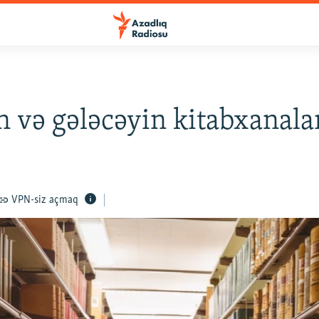
n və gələcəyin kitabxanala
VPN-siz açmaq