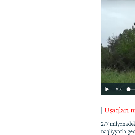
0:00
Uşaqları m
2/7 milyonadək
nəqliyyatla ge