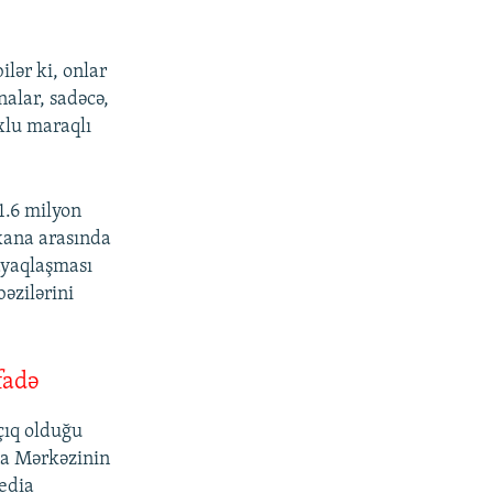
lər ki, onlar
alar, sadəcə,
xlu maraqlı
1.6 milyon
bxana arasında
ayaqlaşması
əzilərini
fadə
çıq olduğu
na Mərkəzinin
edia