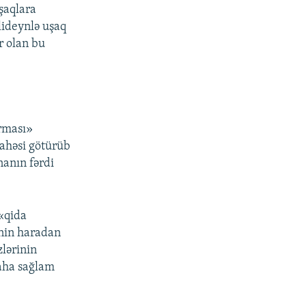
uşaqlara
lideynlə uşaq
r olan bu
px
en
rması»
sahəsi götürüb
nanın fərdi
 «qida
inin haradan
zlərinin
daha sağlam