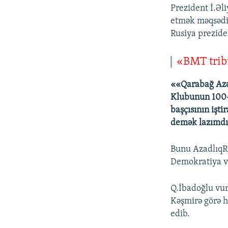
Prezident İ.Əl
etmək məqsədil
Rusiya prezide
«BMT trib
««Qarabağ Azə
Klubunun 100-n
başçısının işt
demək lazımdır
Bunu AzadlıqR
Demokratiya və
Q.İbadoğlu vur
Kəşmirə görə h
edib.