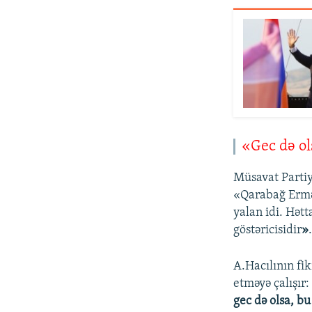
«Gec də o
Müsavat Parti
«Qarabağ Ermən
yalan idi. Hət
göstəricisidir
»
A.Hacılının fi
etməyə çalışır
gec də olsa, bu