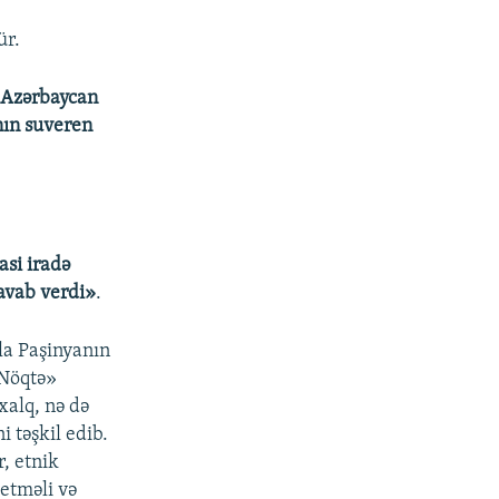
ür.
 Azərbaycan
nın suveren
asi iradə
cavab verdi»
.
la Paşinyanın
 Nöqtə»
xalq, nə də
i təşkil edib.
r, etnik
 etməli və