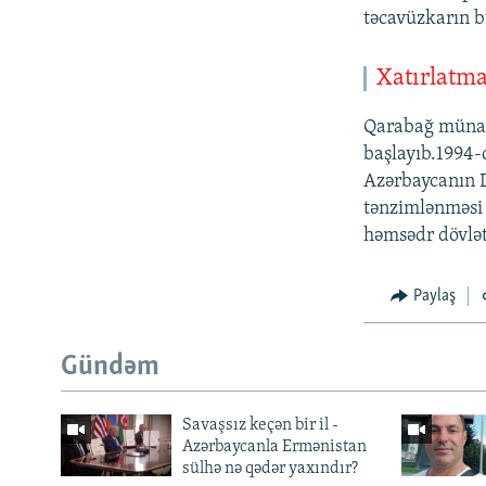
təcavüzkarın b
Xatırlatm
Qarabağ münaqi
başlayıb.1994-c
Azərbaycanın D
tənzimlənməsi 
həmsədr dövlət
Paylaş
Gündəm
Savaşsız keçən bir il -
Azərbaycanla Ermənistan
sülhə nə qədər yaxındır?