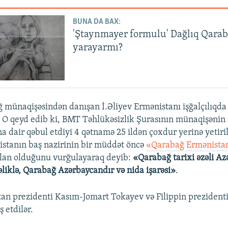
BUNA DA BAX:
'Ştaynmayer formulu' Dağlıq Qarab
yarayarmı?
 münaqişəsindən danışan İ.Əliyev Ermənistanı işğalçılıqda
 O qeyd edib ki, BMT Təhlükəsizlik Şurasının münaqişənin
 dair qəbul etdiyi 4 qətnamə 25 ildən çoxdur yerinə yetiri
istanın baş nazirinin bir müddət öncə
«Qarabağ Ermənistan
alan olduğunu vurğulayaraq deyib:
«Qarabağ tarixi əzəli A
əliklə, Qarabağ Azərbaycandır və nida işarəsi»
.
an prezidenti Kasım-Jomart Tokayev və Filippin prezident
ş etdilər.