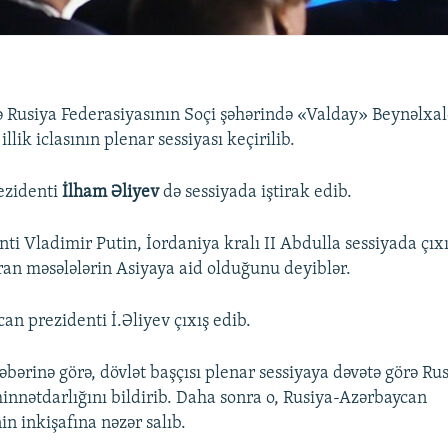
 Rusiya Federasiyasının Soçi şəhərində «Valday» Beynəlxal
lik iclasının plenar sessiyası keçirilib.
ezidenti
İlham Əliyev
də sessiyada iştirak edib.
nti Vladimir Putin, İordaniya kralı II Abdulla sessiyada çıx
an məsələlərin Asiyaya aid olduğunu deyiblər.
an prezidenti İ.Əliyev çıxış edib.
ərinə görə, dövlət başçısı plenar sessiyaya dəvətə görə Ru
innətdarlığını bildirib. Daha sonra o, Rusiya-Azərbaycan
n inkişafına nəzər salıb.