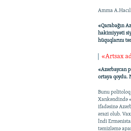
Amma A.Hacılı 
«Qarabağın Azə
hakimiyyəti si
hüquqlarını tə
«Artsax ad
«Azərbaycan pr
ortaya qoydu. 
Bunu politolo
Xankəndində «Q
ifadəsinə Azər
ərazi olub. Vax
İndi Ermənistan
təmizləmə apar