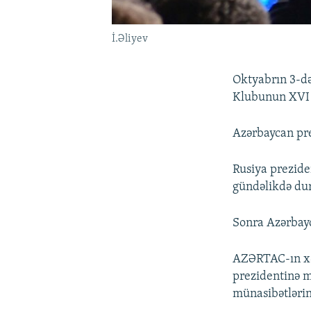
İ.Əliyev
Oktyabrın 3-də
Klubunun XVI il
Azərbaycan pr
Rusiya prezide
gündəlikdə dur
Sonra Azərbayc
AZƏRTAC-ın xəb
prezidentinə m
münasibətlərini