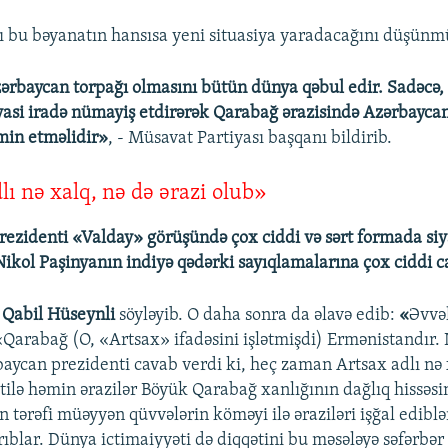
bu bəyanatın hansısa yeni situasiya yaradacağını düşünm
rbaycan torpağı olmasını bütün dünya qəbul edir. Sadəcə,
yasi iradə nümayiş etdirərək Qarabağ ərazisində Azərbayca
min etməlidir»
, - Müsavat Partiyası başqanı bildirib.
lı nə xalq, nə də ərazi olub»
ezidenti «Valday» görüşündə çox ciddi və sərt formada siy
Nikol Paşinyanın indiyə qədərki sayıqlamalarına çox ciddi 
q
Qabil Hüseynli
söyləyib. O daha sonra da əlavə edib:
«
Əvvə
arabağ (O, «Artsax» ifadəsini işlətmişdi) Ermənistandır.
baycan prezidenti cavab verdi ki, heç zaman Artsax adlı nə 
tilə həmin ərazilər Böyük Qarabağ xanlığının dağlıq hissəsin
 tərəfi müəyyən qüvvələrin köməyi ilə əraziləri işğal ediblə
ıblar. Dünya ictimaiyyəti də diqqətini bu məsələyə səfərbər