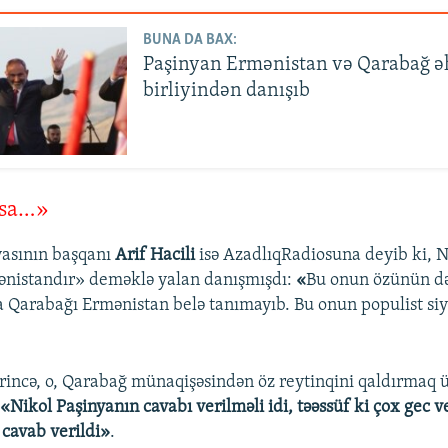
BUNA DA BAX:
Paşinyan Ermənistan və Qarabağ əh
birliyindən danışıb
lsa…»
yasının başqanı
Arif Hacili
isə AzadlıqRadiosuna deyib ki, 
istandır» deməklə yalan danışmışdı: ​
«
Bu onun özünün d
ta Qarabağı Ermənistan belə tanımayıb. Bu onun populist siy
.
krincə, o, Qarabağ münaqişəsindən öz reytinqini qaldırmaq ü
:
«Nikol Paşinyanın cavabı verilməli idi, təəssüf ki çox gec 
 cavab verildi»
.