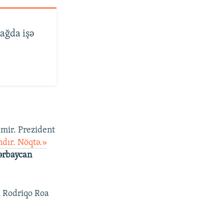
ağda işə
lmir. Prezident
dır. Nöqtə.»
zərbaycan
i Rodriqo Roa