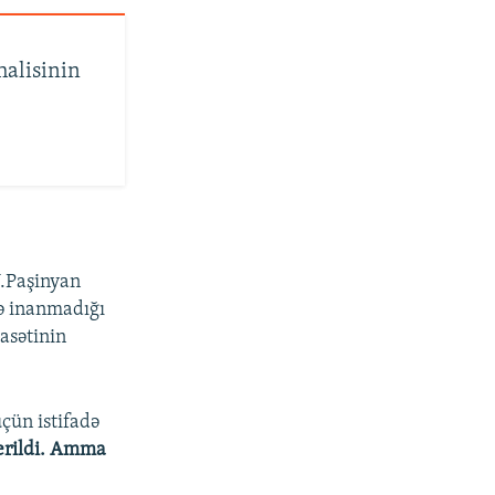
alisinin
N.Paşinyan
ə inanmadığı
asətinin
çün istifadə
verildi. Amma