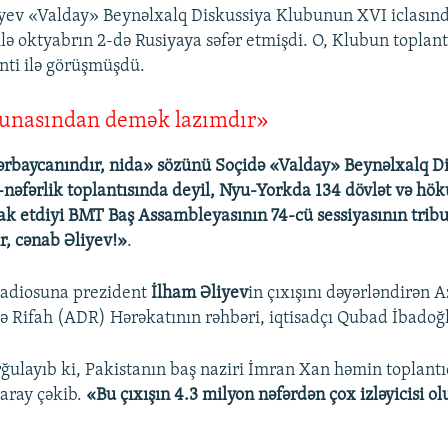
iyev «Valday» Beynəlxalq Diskussiya Klubunun XVI iclasınd
ə oktyabrın 2-də Rusiyaya səfər etmişdi. O, Klubun toplan
nti ilə görüşmüşdü.
unasından demək lazımdır»
rbaycanındır, nida» sözünü Soçidə «Valday» Beynəlxalq D
əfərlik toplantısında deyil, Nyu-Yorkda 134 dövlət və hö
irak etdiyi BMT Baş Assambleyasının 74-cü sessiyasının tri
, cənab Əliyev!»
.
adiosuna prezident
İlham Əliyev
in çıxışını dəyərləndirən 
 Rifah (ADR) Hərəkatının rəhbəri, iqtisadçı Qubad İbadoğl
ğulayıb ki, Pakistanın baş naziri İmran Xan həmin toplantıd
aray çəkib.
«Bu çıxışın 4.3 milyon nəfərdən çox izləyicisi o