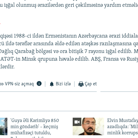
u işğal olunmuş ərazilərdən geri çəkilməsinə yardım etməli
a
şəsi 1988-ci ildən Ermənistanın Azərbaycana ərazi iddialar
ü ildə tərəflər arasında əldə edilən atəşkəs razılaşmasına q
ağlıq Qarabağ bölgəsi və ora bitişik 7 rayonu işğal edilib.
ATƏT-in Minsk qrupuna həvalə edilib. ABŞ, Fransa və Rusi
lərdir.
VPN-siz açmaq
Bizi izlə
Çap et
'Guya Əli Kərimliyə 850
Elvin Mustafa
min göndərib' – keçmiş
azadlıqda: 'Mi
mühafizəçi tutuldu,
minlik korrups