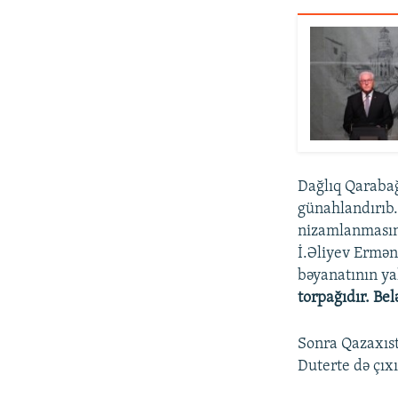
Dağlıq Qarabağ
günahlandırıb.
nizamlanmasına
İ.Əliyev Ermən
bəyanatının y
torpağıdır. Bel
Sonra Qazaxıst
Duterte də çıxı