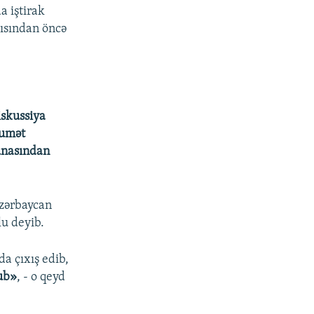
a iştirak
tısından öncə
iskussiya
kumət
bunasından
Azərbaycan
u deyib.
a çıxış edib,
lub»
, - o qeyd