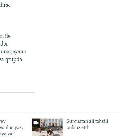
dir
»
.
ı ilə
ədər
 Münaqişənin
ya qrupda
yev
Gürcüstan ali təhsili
lyonluq yox,
pulsuz etdi
iya var'