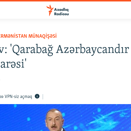
ERMƏNISTAN MÜNAQIŞƏSI
ev: 'Qarabağ Azərbaycandır
arəsi'
9
VPN-siz açmaq