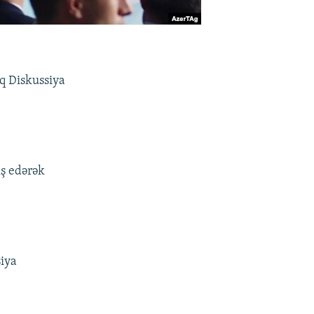
q Diskussiya
ış edərək
siya