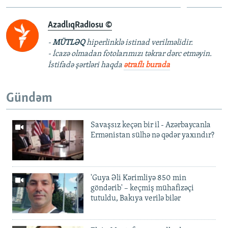
AzadlıqRadiosu ©
-
MÜTLƏQ
hiperlinklə istinad verilməlidir.
- İcazə olmadan fotolarımızı təkrar dərc etməyin.
İstifadə şərtləri haqda
ətraflı burada
Gündəm
Savaşsız keçən bir il - Azərbaycanla
Ermənistan sülhə nə qədər yaxındır?
'Guya Əli Kərimliyə 850 min
göndərib' – keçmiş mühafizəçi
tutuldu, Bakıya verilə bilər