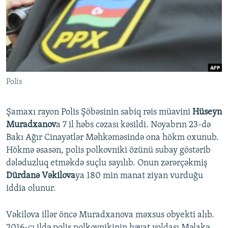
İNFOQRAFIKA
AZƏRBAYCAN ƏDƏBIYYATI KITABXANASI
MISSIYAMIZ
BIZI IZLƏ
KARIKATURA
İSLAM VƏ DEMOKRATIYA
PEŞƏ ETIKASI VƏ JURNALISTIKA STANDARTLARIMIZ
İZ - MƏDƏNIYYƏT PROQRAMI
MATERIALLARIMIZDAN ISTIFADƏ
AZADLIQRADIOSU MOBIL TELEFONUNUZDA
RFE/RL-in bütün saytları
Polis
BIZIMLƏ ƏLAQƏ
XƏBƏR BÜLLETENLƏRIMIZ
Şamaxı rayon Polis Şöbəsinin sabiq rəis müavini
Hüseyn
Muradxanov
a 7 il həbs cəzası kəsildi. Noyabrın 23-də
Bakı Ağır Cinayətlər Məhkəməsində ona hökm oxunub.
Hökmə əsasən, polis polkovniki özünü subay göstərib
dələduzluq etməkdə suçlu sayılıb. Onun zərərçəkmiş
Dürdanə Vəkilova
ya 180 min manat ziyan vurduğu
iddia olunur.
Vəkilova illər öncə Muradxanova məxsus obyekti alıb.
2016-cı ildə polis polkovnikinin həyat yoldaşı Məlakə