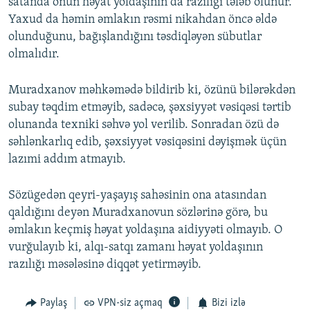
satanda onun həyat yoldaşının da razılığı tələb olunur.
Yaxud da həmin əmlakın rəsmi nikahdan öncə əldə
olunduğunu, bağışlandığını təsdiqləyən sübutlar
olmalıdır.
Muradxanov məhkəmədə bildirib ki, özünü bilərəkdən
subay təqdim etməyib, sadəcə, şəxsiyyət vəsiqəsi tərtib
olunanda texniki səhvə yol verilib. Sonradan özü də
səhlənkarlıq edib, şəxsiyyət vəsiqəsini dəyişmək üçün
lazımi addım atmayıb.
Sözügedən qeyri-yaşayış sahəsinin ona atasından
qaldığını deyən Muradxanovun sözlərinə görə, bu
əmlakın keçmiş həyat yoldaşına aidiyyəti olmayıb. O
vurğulayıb ki, alqı-satqı zamanı həyat yoldaşının
razılığı məsələsinə diqqət yetirməyib.
Paylaş
VPN-siz açmaq
Bizi izlə