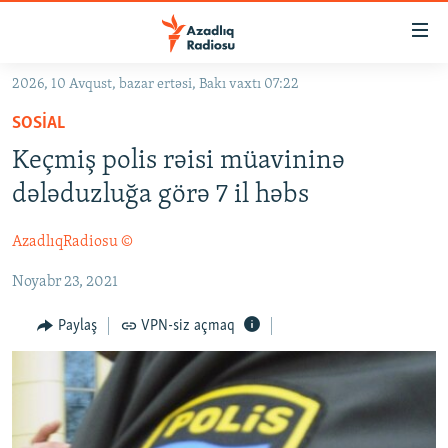
Keçid
linkləri
Əsas
2026, 10 Avqust, bazar ertəsi, Bakı vaxtı 07:22
məzmuna
GÜNDƏM
SOSIAL
qayıt
#İZAHLA
Əsas
Keçmiş polis rəisi müavininə
KORRUPSIOMETR
naviqasiyaya
dələduzluğa görə 7 il həbs
qayıt
#ƏSLINDƏ
Axtarışa
AzadlıqRadiosu ©
FƏRQƏ BAX
keç
Noyabr 23, 2021
QANUNI DOĞRU
ARAŞDIRMA
Paylaş
VPN-siz açmaq
MULTIMEDIA
RADIO ARXIV
VIDEO
HAQQIMIZDA
FOTOQALEREYA
OXU ZALI