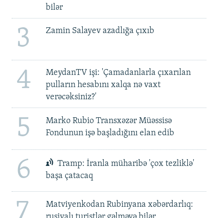
bilər
3
Zamin Salayev azadlığa çıxıb
4
MeydanTV işi: 'Çamadanlarla çıxarılan
pulların hesabını xalqa nə vaxt
verəcəksiniz?'
5
Marko Rubio Transxəzər Müəssisə
Fondunun işə başladığını elan edib
6
Tramp: İranla müharibə 'çox tezliklə'
başa çatacaq
7
Matviyenkodan Rubinyana xəbərdarlıq:
rusiyalı turistlər gəlməyə bilər