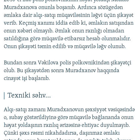
Muradxanova onunla boşanıb. Ardınca sözügedən
əmlaka dair alqı-satqı müqaviləsinin ləğvi üçün şikayət
verib. Keçmiş xanımı iddia edib ki, əmlakın satışından
onun xəbəri olmayıb. Əmlak onun razılığı olmadan
satıldığına görə müqavilə etibarsız hesab olunmalıdır.
Onun şikayəti təmin edilib və müqavilə ləğv olunub.
Bundan sonra Vəkilova polis polkovnikindən şikayətçi
olub. Bu şikayətdən sonra Muradxanov haqqında
cinayət işi başlanıb.
Texniki səhv...
Alqı-satqı zamanı Muradxanovun şəxsiyyət vəsiqəsində
o, subay göstərildiyinə görə müqavilə bağlananda onun
həyat yoldaşının razılıq ərizəsinə ehtiyac duyulmayıb.
Çünki şəxs rəsmi nikahdadırsa, daşınmaz əmlakı