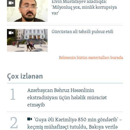
Elvin Mustafayev azadlıqda:
'Milyonluq yox, minlik korrupsiya
var'
Gürcüstan ali təhsili pulsuz etdi
Bölmənin bütün materialları burada
Çox izlənən
1
Azərbaycan Bəhruz Həsənlinin
ekstradisiyası üçün hələlik müraciət
etməyib
2
'Guya Əli Kərimliyə 850 min göndərib' –
keçmiş mühafizəçi tutuldu, Bakıya verilə