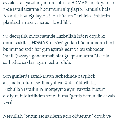
əvvəlcədən yazılmış müraciətində HƏMAS-ın oktyabrın
7-də İsrail üzərinə hücumunu alqışlayıb. Bununla belə
Nəsrüllah vurğulayıb ki, bu hücum “sırf fələstinlilərin
planlaşdırması və icrası ilə edilib”.
90 dəqiqəlik müraciətində Hizbullah lideri deyib ki,
onun təşkilatı HƏMAS-ın sözü gedən hücumundan bəri
bu münaqişədə hər gün iştirak edir və bu səbəbdən
İsrail Qəzzaya göndərməli olduğu qoşunlarını Livanla
sərhəddə saxlamağa məcbur olub.
Son günlərdə İsrail-Livan sərhədində qarşılıqlı
atışmalar olub. İsrail noyabrın 2-də bildirib ki,
Hizbullah İsrailin 19 mövqeyinə eyni vaxtda hücum
etdiyini bildirdikdən sonra buna “geniş həmlə” ilə cavab
verilib.
Nəsrüllah "bütün ssenarilərin açıq olduğunu" deyib və