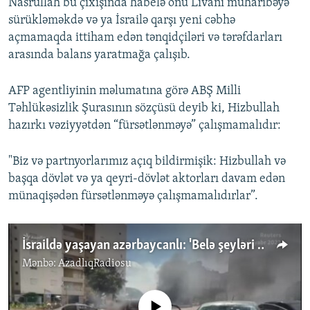
Nasrüllah bu çıxışında habelə onu Livanı müharibəyə
sürükləməkdə və ya İsrailə qarşı yeni cəbhə
açmamaqda ittiham edən tənqidçiləri və tərəfdarları
arasında balans yaratmağa çalışıb.
AFP agentliyinin məlumatına görə ABŞ Milli
Təhlükəsizlik Şurasının sözçüsü deyib ki, Hizbullah
hazırkı vəziyyətdən “fürsətlənməyə” çalışmamalıdır:
"Biz və partnyorlarımız açıq bildirmişik: Hizbullah və
başqa dövlət və ya qeyri-dövlət aktorları davam edən
münaqişədən fürsətlənməyə çalışmamalıdırlar”.
İsraildə yaşayan azərbaycanlı: 'Belə şeyləri ancaq kinolarda görmüşdüm'
Mənbə:
AzadlıqRadiosu
No media source currently available