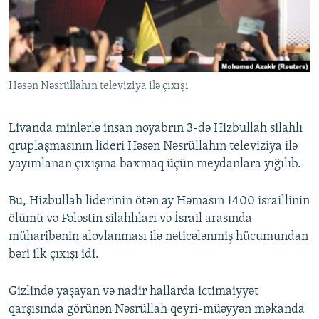
İNFOQRAFIKA
AZƏRBAYCAN ƏDƏBIYYATI KITABXANASI
MISSIYAMIZ
BIZI IZLƏ
KARIKATURA
İSLAM VƏ DEMOKRATIYA
PEŞƏ ETIKASI VƏ JURNALISTIKA STANDARTLARIMIZ
İZ - MƏDƏNIYYƏT PROQRAMI
MATERIALLARIMIZDAN ISTIFADƏ
Həsən Nəsrüllahın televiziya ilə çıxışı
AZADLIQRADIOSU MOBIL TELEFONUNUZDA
RFE/RL-in bütün saytları
BIZIMLƏ ƏLAQƏ
Livanda minlərlə insan noyabrın 3-də Hizbullah silahlı
XƏBƏR BÜLLETENLƏRIMIZ
qruplaşmasının lideri Həsən Nəsrüllahın televiziya ilə
yayımlanan çıxışına baxmaq üçün meydanlara yığılıb.
Bu, Hizbullah liderinin ötən ay Həmasın 1400 israillinin
ölümü və Fələstin silahlıları və İsrail arasında
müharibənin alovlanması ilə nəticələnmiş hücumundan
bəri ilk çıxışı idi.
Gizlində yaşayan və nadir hallarda ictimaiyyət
qarşısında görünən Nəsrüllah qeyri-müəyyən məkanda