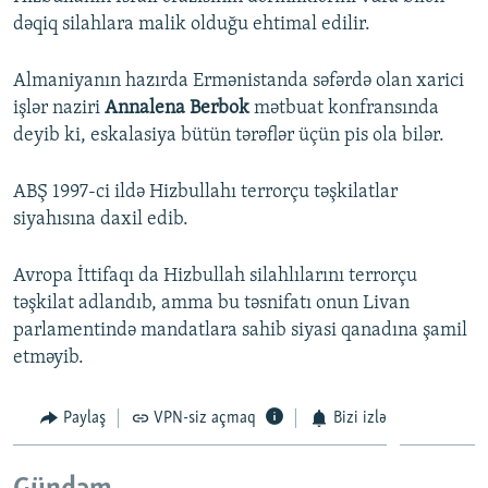
dəqiq silahlara malik olduğu ehtimal edilir.
Almaniyanın hazırda Ermənistanda səfərdə olan xarici
işlər naziri
Annalena Berbok
mətbuat konfransında
deyib ki, eskalasiya bütün tərəflər üçün pis ola bilər.
ABŞ 1997-ci ildə Hizbullahı terrorçu təşkilatlar
siyahısına daxil edib.
Avropa İttifaqı da Hizbullah silahlılarını terrorçu
təşkilat adlandıb, amma bu təsnifatı onun Livan
parlamentində mandatlara sahib siyasi qanadına şamil
etməyib.
Paylaş
VPN-siz açmaq
Bizi izlə