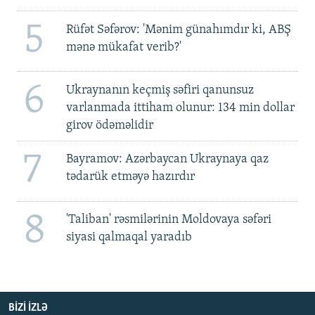
5
Rüfət Səfərov: 'Mənim günahımdır ki, ABŞ
mənə mükafat verib?'
6
Ukraynanın keçmiş səfiri qanunsuz
varlanmada ittiham olunur: 134 min dollar
girov ödəməlidir
7
Bayramov: Azərbaycan Ukraynaya qaz
tədarük etməyə hazırdır
8
'Taliban' rəsmilərinin Moldovaya səfəri
siyasi qalmaqal yaradıb
BIZI IZLƏ