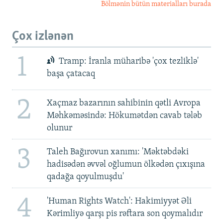
Bölmənin bütün materialları burada
Çox izlənən
1
Tramp: İranla müharibə 'çox tezliklə'
başa çatacaq
2
Xaçmaz bazarının sahibinin qətli Avropa
Məhkəməsində: Hökumətdən cavab tələb
olunur
3
Taleh Bağırovun xanımı: 'Məktəbdəki
hadisədən əvvəl oğlumun ölkədən çıxışına
qadağa qoyulmuşdu'
4
'Human Rights Watch': Hakimiyyət Əli
Kərimliyə qarşı pis rəftara son qoymalıdır