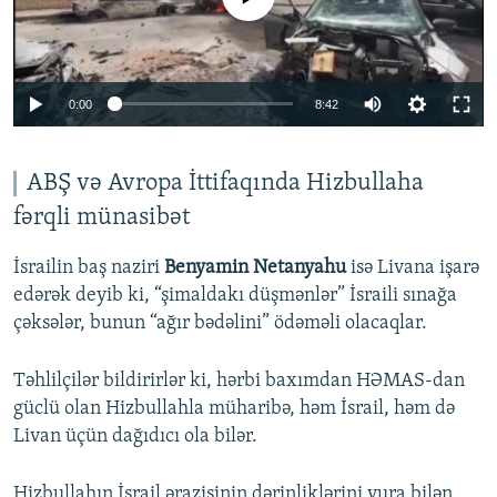
Auto
0:00
8:42
240p
360p
ABŞ və Avropa İttifaqında Hizbullaha
fərqli münasibət
Auto
240p
360p
480p
480p
720p
İsrailin baş naziri
Benyamin Netanyahu
isə Livana işarə
720p
1080p
edərək deyib ki, “şimaldakı düşmənlər” İsraili sınağa
1080p
çəksələr, bunun “ağır bədəlini” ödəməli olacaqlar.
Təhlilçilər bildirirlər ki, hərbi baxımdan HƏMAS-dan
güclü olan Hizbullahla müharibə, həm İsrail, həm də
Livan üçün dağıdıcı ola bilər.
Hizbullahın İsrail ərazisinin dərinliklərini vura bilən