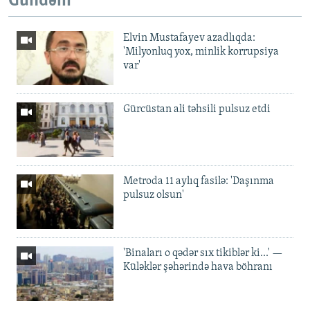
Gündəm
Elvin Mustafayev azadlıqda:
'Milyonluq yox, minlik korrupsiya
var'
Gürcüstan ali təhsili pulsuz etdi
Metroda 11 aylıq fasilə: 'Daşınma
pulsuz olsun'
'Binaları o qədər sıx tikiblər ki...' —
Küləklər şəhərində hava böhranı