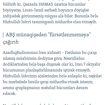
bildirib ki, Qəzzada HƏMAS üzərinə hücumlar
böyüyərsə, Livan-İsrail sərhədi boyunca döyüşlər
indiyədək görünməmiş miqyas ala bilər. Bununla belə
Hizbullah lideri tammiqyaslı müharibə elan etməyib.
ABŞ münaqişədən "fürsətlənməməyə"
çağırıb
AzadlıqRadiosunun İran xidməti – Fərdanın bu çıxışı
izləmiş müxbirinin dediyinə görə, Nəsrüllahın
dediklərindən belə başa düşmək olar ki, İran 7 oktyabr
hücumunun planlaşdırlılmasında iştirak etməyib.
Hizbullah liderinin sözlərindən belə anlaşılır ki, təşkilat
bu mərhələdə İsrailə qarşı müharibə etmək istəmir,
amma qruplaşmanın məhdud hücumları davam
edəcək.