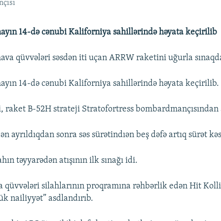
nçısı
ayın 14-də cənubi Kaliforniya sahillərində həyata keçirilib
ava qüvvələri səsdən iti uçan ARRW raketini uğurla sınaqd
ayın 14-də cənubi Kaliforniya sahillərində həyata keçirilib.
ki, raket B-52H strateji Stratofortress bombardmançısından a
n ayrıldıqdan sonra səs sürətindıən beş dəfə artıq sürət kə
ahın təyyarədən atışının ilk sınağı idi.
 qüvvələri silahlarının proqramına rəhbərlik edən Hit Kolli
ük nailiyyət” asdlandırıb.