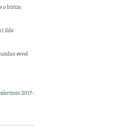
ə o bütün
i ildə
bundan əvvəl
raketinin 2017-