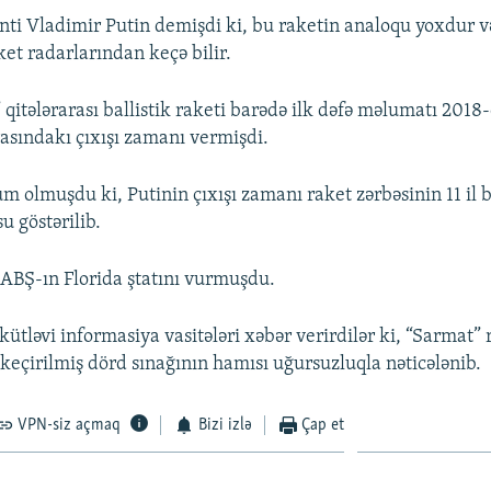
nti Vladimir Putin demişdi ki, bu raketin analoqu yoxdur v
et radarlarından keçə bilir.
qitələrarası ballistik raketi barədə ilk dəfə məlumatı 2018-c
asındakı çıxışı zamanı vermişdi.
 olmuşdu ki, Putinin çıxışı zamanı raket zərbəsinin 11 il 
u göstərilib.
ABŞ-ın Florida ştatını vurmuşdu.
ütləvi informasiya vasitələri xəbər verirdilər ki, “Sarmat” 
 keçirilmiş dörd sınağının hamısı uğursuzluqla nəticələnib.
VPN-siz açmaq
Bizi izlə
Çap et