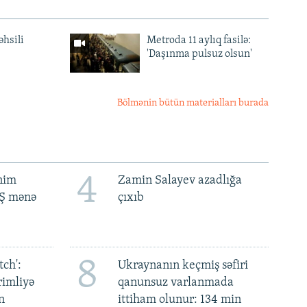
əhsili
Metroda 11 aylıq fasilə:
'Daşınma pulsuz olsun'
Bölmənin bütün materialları burada
4
ənim
Zamin Salayev azadlığa
BŞ mənə
çıxıb
8
ch':
Ukraynanın keçmiş səfiri
rimliyə
qanunsuz varlanmada
n
ittiham olunur: 134 min