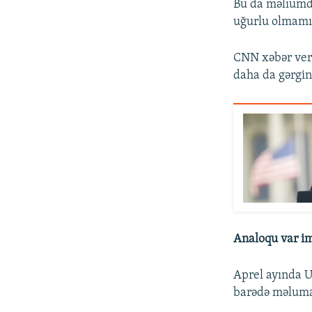
Bu da məlıumdur
uğurlu olmamı
CNN xəbər veri
daha da gərgi
Analoqu var im
Aprel ayında U
barədə məluma