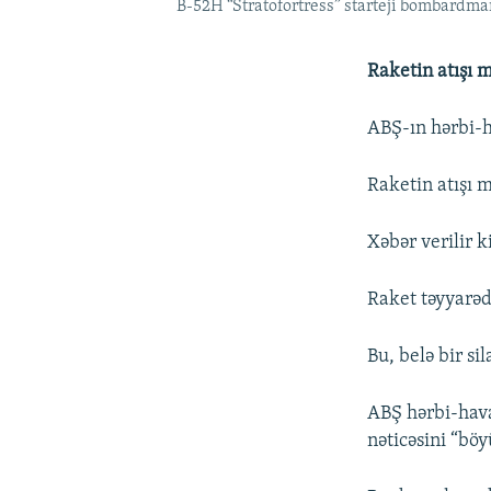
B-52H “Stratofortress” starteji bombardma
Raketin atışı m
ABŞ-ın hərbi-h
Raketin atışı m
Xəbər verilir 
Raket təyyarədə
Bu, belə bir sil
ABŞ hərbi-hava
nəticəsini “böy