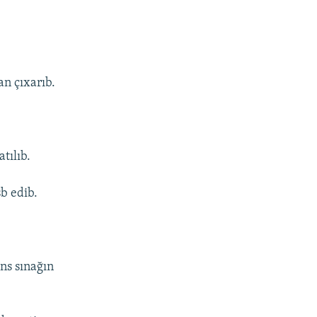
an çıxarıb.
tılıb.
sb edib.
ns sınağın