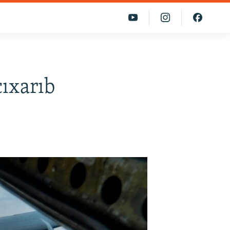
çıxarıb