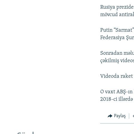
Rusiya prezide
mövcud antirak
Putin “Sarmat” 
Federasiya Şur
Sonradan məlum
çəkilmiş videos
Videoda raket 
O vaxt ABŞ-ın k
2018-ci illərdə
Paylaş