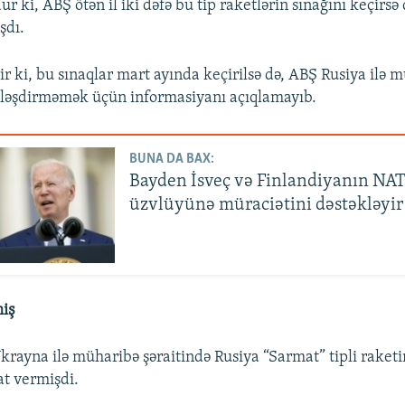
 ki, ABŞ ötən il iki dəfə bu tip raketlərin sınağını keçirsə 
şdı.
r ki, bu sınaqlar mart ayında keçirilsə də, ABŞ Rusiya ilə m
nləşdirməmək üçün informasiyanı açıqlamayıb.
BUNA DA BAX:
Bayden İsveç və Finlandiyanın NA
üzvlüyünə müraciətini dəstəkləyi
iş
krayna ilə müharibə şəraitində Rusiya “Sarmat” tipli raketi
t vermişdi.