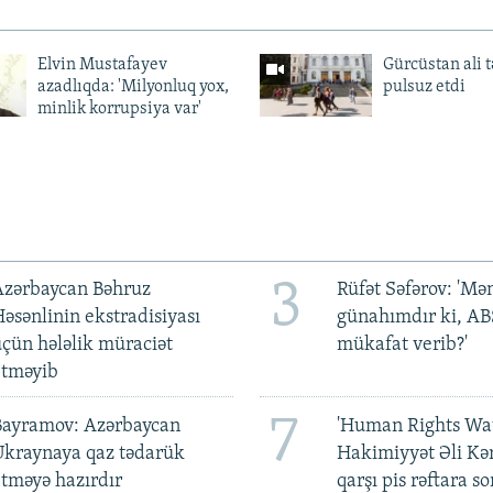
Elvin Mustafayev
Gürcüstan ali t
azadlıqda: 'Milyonluq yox,
pulsuz etdi
minlik korrupsiya var'
3
Azərbaycan Bəhruz
Rüfət Səfərov: 'M
əsənlinin ekstradisiyası
günahımdır ki, A
çün hələlik müraciət
mükafat verib?'
etməyib
7
Bayramov: Azərbaycan
'Human Rights Wat
Ukraynaya qaz tədarük
Hakimiyyət Əli Kə
tməyə hazırdır
qarşı pis rəftara so