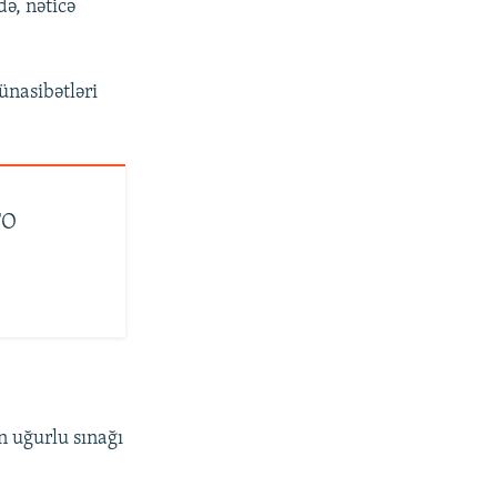
də, nəticə
ünasibətləri
TO
r
n uğurlu sınağı