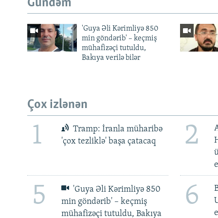
Gündəm
'Guya Əli Kərimliyə 850
min göndərib' – keçmiş
mühafizəçi tutuldu,
Bakıya verilə bilər
Çox izlənən
1
2
Tramp: İranla müharibə
H
'çox tezliklə' başa çatacaq
ü
5
6
'Guya Əli Kərimliyə 850
min göndərib' – keçmiş
e
mühafizəçi tutuldu, Bakıya