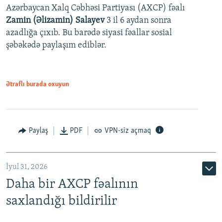
Azərbaycan Xalq Cəbhəsi Partiyası (AXCP) fəalı
Zamin (Əlizamin) Salayev
3 il 6 aydan sonra
azadlığa çıxıb. Bu barədə siyasi fəallar sosial
şəbəkədə paylaşım ediblər.
Ətraflı burada oxuyun
Paylaş
PDF
VPN-siz açmaq
İyul 31, 2026
Daha bir AXCP fəalının
saxlandığı bildirilir