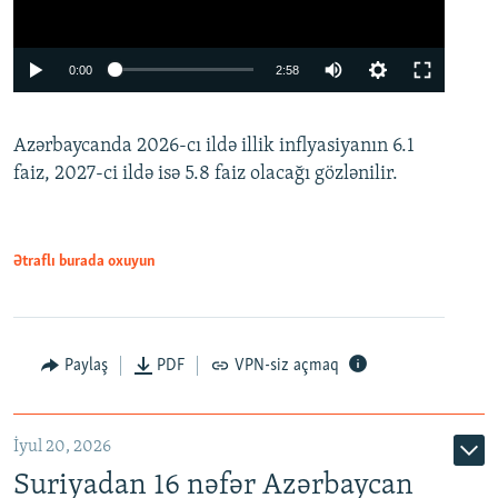
Auto
0:00
2:58
240p
Azərbaycanda 2026-cı ildə illik inflyasiyanın 6.1
360p
faiz, 2027-ci ildə isə 5.8 faiz olacağı gözlənilir.
480p
720p
1080p
Ətraflı burada oxuyun
Paylaş
PDF
VPN-siz açmaq
İyul 20, 2026
Auto
240p
360p
480p
Suriyadan 16 nəfər Azərbaycan