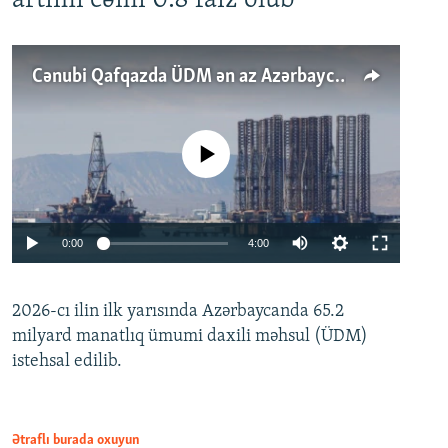
artımı cəmi 0.8 faiz olub
Cənubi Qafqazda ÜDM ən az Azərbaycanda artır: Qonşuları niyə Bakını qabaqlaya bilir?
No media source currently available
Auto
0:00
4:00
240p
2026-cı ilin ilk yarısında Azərbaycanda 65.2
360p
milyard manatlıq ümumi daxili məhsul (ÜDM)
480p
Auto
240p
360p
480p
istehsal edilib.
720p
720p
1080p
1080p
Ətraflı burada oxuyun