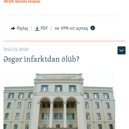
Ətraflı burada oxuyun
Auto
240p
360p
480p
Paylaş
PDF
VPN-siz açmaq
720p
1080p
İyul 03, 2026
Əsgər infarktdan ölüb?