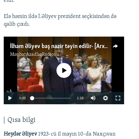
etdi.
Elə həmin ildə İ.Əliyev prezident seçkisindən də
qalib çıxdı.
İlham Əliyev baş nazir təyin edilir- [Arxiv görüntülər]
Mənbə:
AzadlıqRadiosu
No media source currently available
Auto
0:00
1:18
270p
360p
Qısa bilgi
576p
Auto
270p
360p
576p
Heydər Əliyev
1923-cü il mayın 10-da Naxçıvan