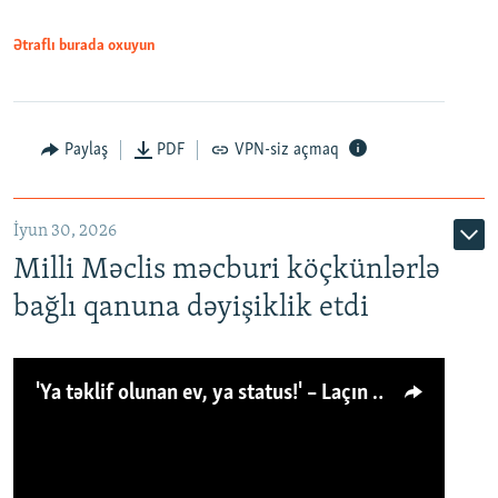
Ətraflı burada oxuyun
Paylaş
PDF
VPN-siz açmaq
İyun 30, 2026
Milli Məclis məcburi köçkünlərlə
bağlı qanuna dəyişiklik etdi
'Ya təklif olunan ev, ya status!' – Laçın köçkünü: 'Laçından başqa heç hara!'