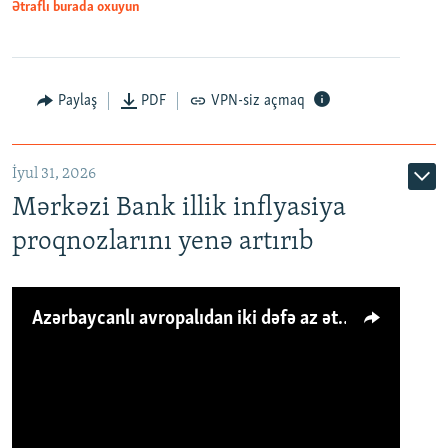
Ətraflı burada oxuyun
Paylaş
PDF
VPN-siz açmaq
İyul 31, 2026
Mərkəzi Bank illik inflyasiya
proqnozlarını yenə artırıb
Azərbaycanlı avropalıdan iki dəfə az ət yeyir, amma... 'Qiymət artımı qaçılmazdır'