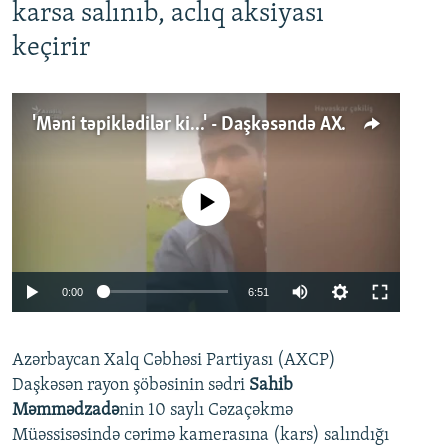
karsa salınıb, aclıq aksiyası
keçirir
'Məni təpiklədilər ki...' - Daşkəsəndə AXCP fəalının yaxınları onun həbsinə etiraz edirlər
No media source currently available
Auto
0:00
6:51
240p
Azərbaycan Xalq Cəbhəsi Partiyası (AXCP)
360p
Daşkəsən rayon şöbəsinin sədri
Sahib
480p
Auto
240p
360p
480p
Məmmədzadə
nin 10 saylı Cəzaçəkmə
720p
Müəssisəsində cərimə kamerasına (kars) salındığı
720p
1080p