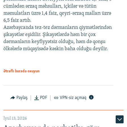
cümlədən ərzaq məhsulları, içkilər və tütün
məmulatları üzrə 1,4 faiz, qeyri-ərzaq malları üzrə
6,5 faiz artıb.
Azərbaycanda tez-tez dərmanların qiymətlərindən
şikayətlər eşidilir. Şikayətlərdə həm bir çox
dərmanların keyfiyyətsiz olduğu, həm də qonşu
ölkələrlə müqayisədə kəskin baha olduğu deyilir.
Ətraflı burada oxuyun
Paylaş
PDF
VPN-siz açmaq
İyul 13, 2026