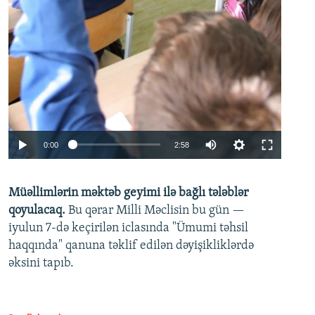
Auto
0:00
2:58
240p
Müəllimlərin məktəb geyimi ilə bağlı tələblər
360p
qoyulacaq.
Bu qərar Milli Məclisin bu gün —
480p
iyulun 7-də keçirilən iclasında "Ümumi təhsil
720p
haqqında" qanuna təklif edilən dəyişikliklərdə
əksini tapıb.
1080p