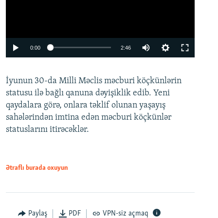
Auto
0:00
2:46
240p
İyunun 30-da Milli Məclis məcburi köçkünlərin
360p
statusu ilə bağlı qanuna dəyişiklik edib. Yeni
480p
qaydalara görə, onlara təklif olunan yaşayış
720p
sahələrindən imtina edən məcburi köçkünlər
statuslarını itirəcəklər.
1080p
Ətraflı burada oxuyun
Auto
240p
360p
480p
Paylaş
PDF
VPN-siz açmaq