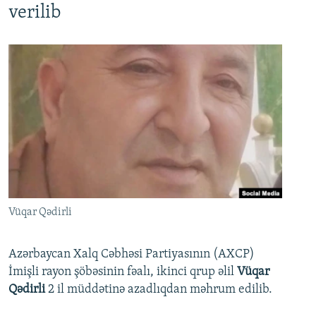
verilib
Vüqar Qədirli
Azərbaycan Xalq Cəbhəsi Partiyasının (AXCP)
İmişli rayon şöbəsinin fəalı, ikinci qrup əlil
Vüqar
Qədirli
2 il müddətinə azadlıqdan məhrum edilib.