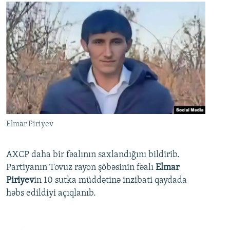
Elmar Piriyev
AXCP daha bir fəalının saxlandığını bildirib.
Partiyanın Tovuz rayon şöbəsinin fəalı
Elmar
Piriyev
in 10 sutka müddətinə inzibati qaydada
həbs edildiyi açıqlanıb.