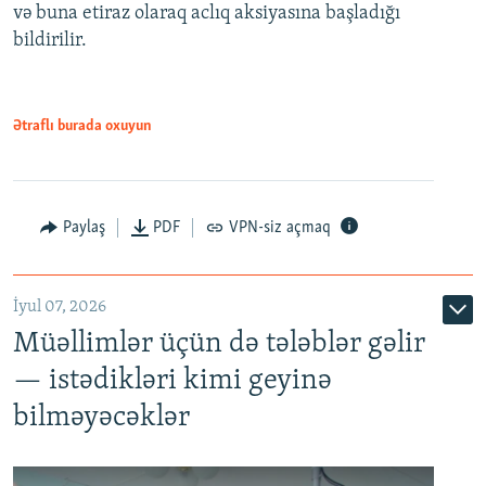
və buna etiraz olaraq aclıq aksiyasına başladığı
1080p
bildirilir.
Ətraflı burada oxuyun
Paylaş
PDF
VPN-siz açmaq
İyul 07, 2026
Müəllimlər üçün də tələblər gəlir
— istədikləri kimi geyinə
bilməyəcəklər