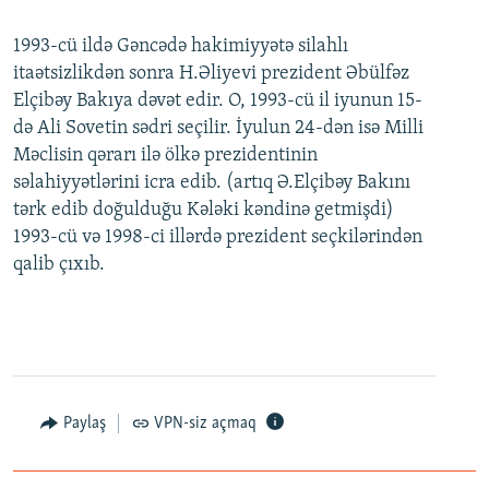
1993-cü ildə Gəncədə hakimiyyətə silahlı
itaətsizlikdən sonra H.Əliyevi prezident Əbülfəz
Elçibəy Bakıya dəvət edir. O, 1993-cü il iyunun 15-
də Ali Sovetin sədri seçilir. İyulun 24-dən isə Milli
Məclisin qərarı ilə ölkə prezidentinin
səlahiyyətlərini icra edib. (artıq Ə.Elçibəy Bakını
tərk edib doğulduğu Kələki kəndinə getmişdi)
1993-cü və 1998-ci illərdə prezident seçkilərindən
qalib çıxıb.
Paylaş
VPN-siz açmaq