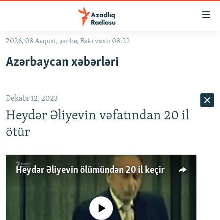
Keçid
linkləri
Əsas
2026, 08 Avqust, şənbə, Bakı vaxtı 08:22
məzmuna
GÜNDƏM
Azərbaycan xəbərləri
qayıt
#İZAHLA
Əsas
KORRUPSIOMETR
naviqasiyaya
Dekabr 12, 2023
qayıt
#ƏSLINDƏ
Axtarışa
Heydər Əliyevin vəfatından 20 il
FƏRQƏ BAX
keç
ötür
QANUNI DOĞRU
ARAŞDIRMA
Heydər Əliyevin ölümündən 20 il keçir
MULTIMEDIA
RADIO ARXIV
VIDEO
No media source currently available
HAQQIMIZDA
FOTOQALEREYA
OXU ZALI