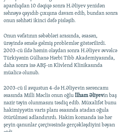
apardıqdan 10 dəqiqə sonra H.Əliyev yenidən
səhnəyə qayıdıb çıxışına davam edib, bundan sonra
onun səhhəti ikinci dəfə pisləşib.
Onun vəfatının səbəbləri arasında, əsasən,
ürəyində əmələ gəlmiş problemlər göstərilirdi.
2003-cü ildə həmin olaydan sonra H.Əliyev əvvəlcə
Türkiyənin Gülhanə Hərbi Tibb Akademiyasında,
daha sonra isə ABŞ-ın Klivlend Klinikasında
müalicə olunub.
2003-cü il avqustun 4-də H.Əliyevin sərəncamı
əsasında Milli Məclis onun oğlu
İlham Əliyev
in baş
nazir təyin olunmasını təsdiq edib. Müxalifət bunu
hakimiyyətin varis planı əsasında atadan oğula
ötürülməsi adlandırırdı. Hakim komanda isə hər
şeyin qanunlar çərçivəsində gerçəkləşdiyini bəyan