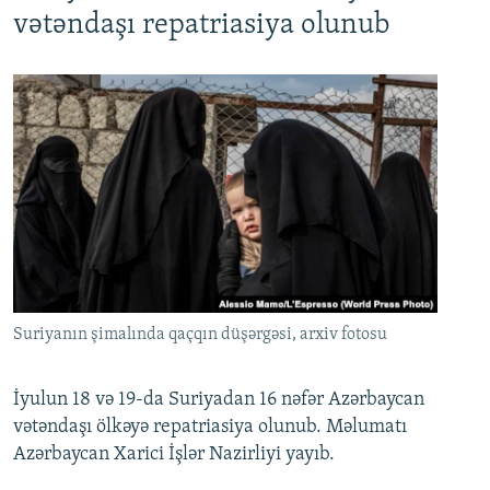
720p
1080p
vətəndaşı repatriasiya olunub
Suriyanın şimalında qaçqın düşərgəsi, arxiv fotosu
İyulun 18 və 19-da Suriyadan 16 nəfər Azərbaycan
vətəndaşı ölkəyə repatriasiya olunub. Məlumatı
Azərbaycan Xarici İşlər Nazirliyi yayıb.