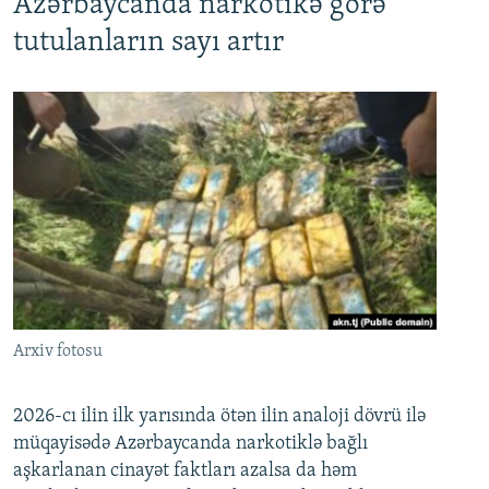
Azərbaycanda narkotikə görə
tutulanların sayı artır
Arxiv fotosu
2026-cı ilin ilk yarısında ötən ilin analoji dövrü ilə
müqayisədə Azərbaycanda narkotiklə bağlı
aşkarlanan cinayət faktları azalsa da həm