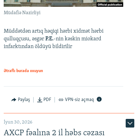
Müdafiə Nazirliyi
Müddətdən artıq həqiqi hərbi xidmət hərbi
qulluqçusu, əsgər
P.E.
-nin kəskin miokard
infarktından öldüyü bildirilir
Ətraflı burada oxuyun
Paylaş
PDF
VPN-siz açmaq
İyun 30, 2026
AXCP fəalına 2 il həbs cəzası