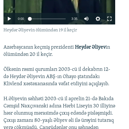
İNFOQRAFIKA
AZƏRBAYCAN ƏDƏBIYYATI KITABXANASI
MISSIYAMIZ
BIZI IZLƏ
KARIKATURA
İSLAM VƏ DEMOKRATIYA
PEŞƏ ETIKASI VƏ JURNALISTIKA STANDARTLARIMIZ
Auto
0:00
3:35
İZ - MƏDƏNIYYƏT PROQRAMI
MATERIALLARIMIZDAN ISTIFADƏ
270p
Heydər Əliyevin ölümündən 19 il keçir
AZADLIQRADIOSU MOBIL TELEFONUNUZDA
RFE/RL-in bütün saytları
360p
BIZIMLƏ ƏLAQƏ
Azərbaycanın keçmiş prezidenti
Heydər Əliyev
in
720p
Auto
270p
360p
720p
ölümündən 20 il keçir.
XƏBƏR BÜLLETENLƏRIMIZ
1080p
1080p
Ölkənin rəsmi qurumları 2003-cü il dekabrın 12-
də Heydər Əliyevin ABŞ-ın Ohayo ştatındakı
Klivlend xəstəxanasında vəfat etdiyini açıqlayıb.
H.Əliyevin səhhəti 2003-cü il aprelin 21-də Bakıda
Cəmşid Naxçıvanski adına Hərbi Liseyin 30 illiyinə
həsr olunmuş mərasimdə çıxış edəndə pisləşmişdi.
Çıxışı zamanı 80-yaşlı Əliyev əli ilə ürəyini tutaraq
yerə çökmüşdü. Cangüdənlər onu səhnədən