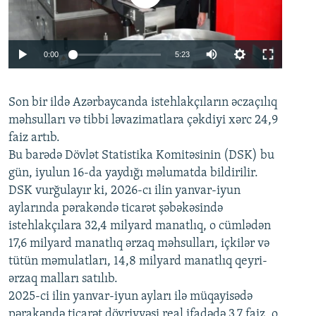
Auto
0:00
5:23
240p
Son bir ildə Azərbaycanda istehlakçıların
360p
əczaçılıq
məhsulları və tibbi ləvazimatlara çəkdiyi xərc 24,9
480p
Auto
240p
360p
480p
faiz artıb.
720p
Bu barədə Dövlət Statistika Komitəsinin (DSK) bu
720p
1080p
gün, iyulun 16-da yaydığı məlumatda bildirilir.
1080p
DSK vurğulayır ki, 2026-cı ilin yanvar-iyun
aylarında pərakəndə ticarət şəbəkəsində
istehlakçılara 32,4 milyard manatlıq, o cümlədən
17,6 milyard manatlıq ərzaq məhsulları, içkilər və
tütün məmulatları, 14,8 milyard manatlıq qeyri-
ərzaq malları satılıb.
2025-ci ilin yanvar-iyun ayları ilə müqayisədə
pərakəndə ticarət dövriyyəsi real ifadədə 3,7 faiz, o