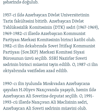
şəhərində doğulub.
1957-ci ildə Azərbaycan Dövlət Universitetinin
Tarix fakültəsini bitirib. Azərbaycan Dövlət
Təhlükəsizlik Komitəsinin (DTK) sədri (1967-1969),
1969-1982-ci illərdə Azərbaycan Kommunist
Partiyası Mərkəzi Komitəsinin birinci katibi olub.
1982-ci ilin dekabrında Sovet İttifaqi Kommunist
Partiyası (Sov.İKP) Mərkəzi Komitəsi Siyasi
Bürosunun üzvü seçilib. SSRİ Nazirlər Soveti
sədrinin birinci müavini təyin edilib. O, 1987-ci ilin
oktyabrında vəzifədən azad edilib.
1990-cı ilin iyulunda Moskvadan Azərbaycana
qayıdan H.Əliyev Naxçıvanda yaşayıb, həmin ildə
Azərbaycan Ali Sovetinə deputat seçilib. O, 1991-
1993-cü illərdə Naxçıvan Ali Məclisinin sədri,
Azərbaycan Ali Soveti sədrinin müavini olub.