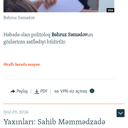
Bəhruz Səmədov
Həbsdə olan politoloq
Bəhruz Səmədov
un
gözlərinin zəiflədiyi bildirilir.
Ətraflı burada oxuyun
Paylaş
PDF
VPN-siz açmaq
İyul 09, 2026
Yaxınları: Sahib Məmmədzadə