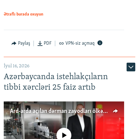
Ətraflı burada oxuyun
Paylaş
PDF
VPN-siz açmaq
İyul 16, 2026
Azərbaycanda istehlakçıların
tibbi xərcləri 25 faiz artıb
Ard-arda açılan dərman zavodları ölkənin tələbatını ödəyirmi?
No media source currently available