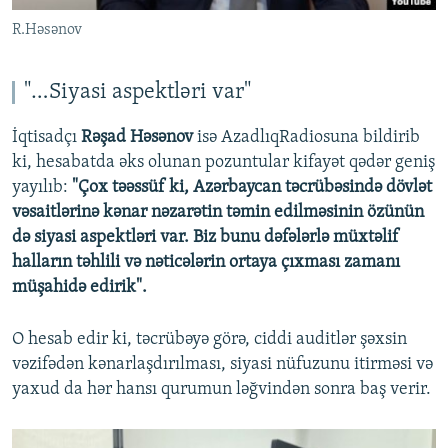
R.Həsənov
"…Siyasi aspektləri var"
İqtisadçı
Rəşad Həsənov
isə AzadlıqRadiosuna bildirib
ki, hesabatda əks olunan pozuntular kifayət qədər geniş
yayılıb:
"Çox təəssüf ki, Azərbaycan təcrübəsində dövlət
vəsaitlərinə kənar nəzarətin təmin edilməsinin özünün
də siyasi aspektləri var. Biz bunu dəfələrlə müxtəlif
halların təhlili və nəticələrin ortaya çıxması zamanı
müşahidə edirik".
O hesab edir ki, təcrübəyə görə, ciddi auditlər şəxsin
vəzifədən kənarlaşdırılması, siyasi nüfuzunu itirməsi və
yaxud da hər hansı qurumun ləğvindən sonra baş verir.