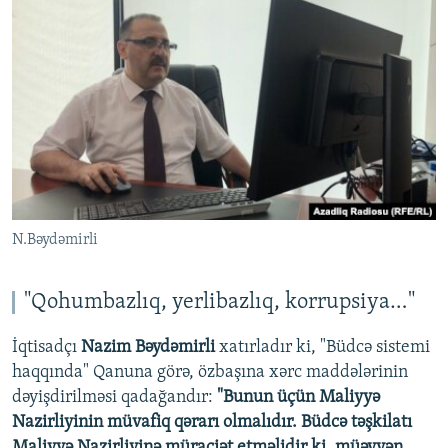
N.Bəydəmirli
"Qohumbazlıq, yerlibazlıq, korrupsiya…"
İqtisadçı
Nazim Bəydəmirli
xatırladır ki, "Büdcə sistemi
haqqında" Qanuna görə, özbaşına xərc maddələrinin
dəyişdirilməsi qadağandır:
"Bunun üçün Maliyyə
Nazirliyinin müvafiq qərarı olmalıdır. Büdcə təşkilatı
Maliyyə Nazirliyinə müraciət etməlidir ki, müəyyən