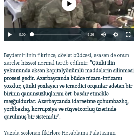
Auto
0:00
5:26
240p
Bəydəmirlinin fikrincə, dövlət büdcəsi, əsasən də onun
360p
xərclər hissəsi normal tərtib edilmir:
"Çünki ilin
Auto
240p
360p
480p
480p
yekununda əksən kapitalyönümlü maddələrin silinməsi
720p
prosesi gedir. Azərbaycanda büdcə nizam-intizamı
720p
1080p
yoxdur, çünki yoxlayıcı və icraedici orqanlar adətən bir
1080p
birinin qanunsuzluqlarını ört-basdır etməklə
məşğuldurlar. Azərbaycanda idarəetmə qohumbazlıq,
yerlibazlıq, korrupsiya və rüşvətxorluq üzərində
qurulmuş bir sistemdir".
Yazıda səslənən fikirlərə Hesablama Palatasının