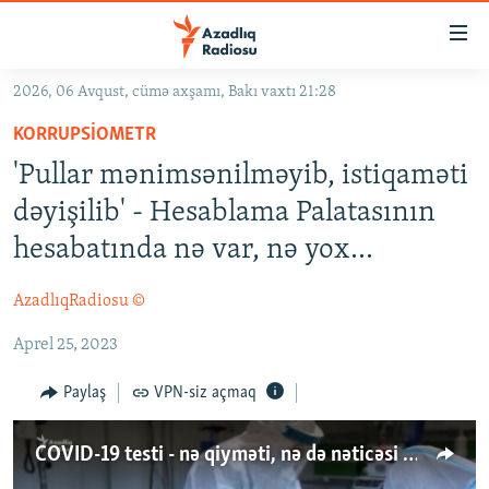
Keçid
linkləri
Əsas
2026, 06 Avqust, cümə axşamı, Bakı vaxtı 21:28
məzmuna
GÜNDƏM
KORRUPSIOMETR
qayıt
#İZAHLA
Əsas
'Pullar mənimsənilməyib, istiqaməti
KORRUPSIOMETR
naviqasiyaya
dəyişilib' - Hesablama Palatasının
qayıt
#ƏSLINDƏ
hesabatında nə var, nə yox…
Axtarışa
FƏRQƏ BAX
keç
AzadlıqRadiosu ©
QANUNI DOĞRU
Aprel 25, 2023
ARAŞDIRMA
MULTIMEDIA
Paylaş
VPN-siz açmaq
RADIO ARXIV
VIDEO
COVID-19 testi - nə qiyməti, nə də nəticəsi vətəndaşı razı salır....
HAQQIMIZDA
FOTOQALEREYA
OXU ZALI