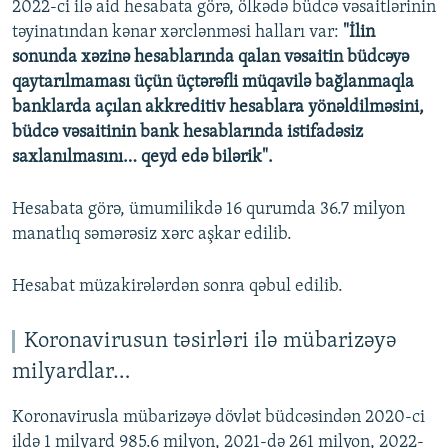
2022-ci ilə aid hesabata görə, ölkədə büdcə vəsaitlərinin
təyinatından kənar xərclənməsi halları var:
"İlin
sonunda xəzinə hesablarında qalan vəsaitin büdcəyə
qaytarılmaması üçün üçtərəfli müqavilə bağlanmaqla
banklarda açılan akkreditiv hesablara yönəldilməsini,
büdcə vəsaitinin bank hesablarında istifadəsiz
saxlanılmasını… qeyd edə bilərik".
Hesabata görə, ümumilikdə 16 qurumda 36.7 milyon
manatlıq səmərəsiz xərc aşkar edilib.
Hesabat müzakirələrdən sonra qəbul edilib.
Koronavirusun təsirləri ilə mübarizəyə
milyardlar…
Koronavirusla mübarizəyə dövlət büdcəsindən 2020-ci
ildə 1 milyard 985.6 milyon, 2021-də 261 milyon, 2022-