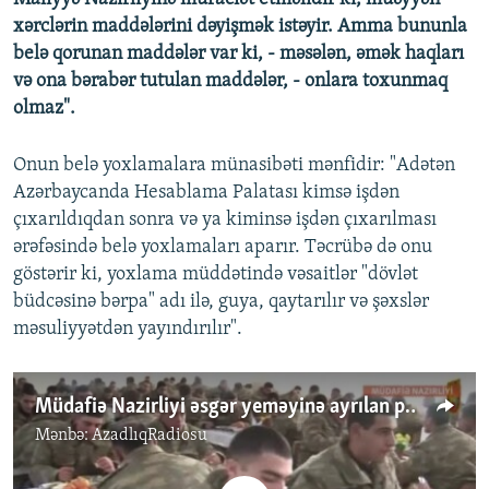
xərclərin maddələrini dəyişmək istəyir. Amma bununla
belə qorunan maddələr var ki, - məsələn, əmək haqları
və ona bərabər tutulan maddələr, - onlara toxunmaq
olmaz".
Onun belə yoxlamalara münasibəti mənfidir: "Adətən
Azərbaycanda Hesablama Palatası kimsə işdən
çıxarıldıqdan sonra və ya kiminsə işdən çıxarılması
ərəfəsində belə yoxlamaları aparır. Təcrübə də onu
göstərir ki, yoxlama müddətində vəsaitlər "dövlət
büdcəsinə bərpa" adı ilə, guya, qaytarılır və şəxslər
məsuliyyətdən yayındırılır".
Müdafiə Nazirliyi əsgər yeməyinə ayrılan pulları necə xərcləyib?
Mənbə:
AzadlıqRadiosu
No media source currently available