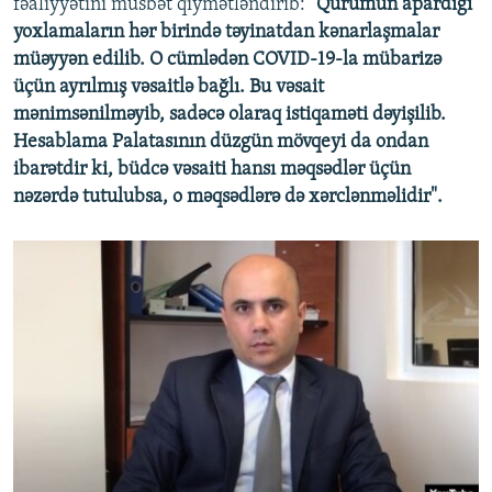
fəaliyyətini müsbət qiymətləndirib:
"Qurumun apardığı
yoxlamaların hər birində təyinatdan kənarlaşmalar
müəyyən edilib. O cümlədən COVID-19-la mübarizə
üçün ayrılmış vəsaitlə bağlı. Bu vəsait
mənimsənilməyib, sadəcə olaraq istiqaməti dəyişilib.
Hesablama Palatasının düzgün mövqeyi da ondan
ibarətdir ki, büdcə vəsaiti hansı məqsədlər üçün
nəzərdə tutulubsa, o məqsədlərə də xərclənməlidir".