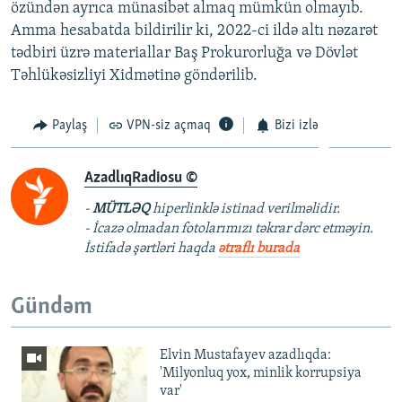
özündən ayrıca münasibət almaq mümkün olmayıb.
Amma hesabatda bildirilir ki, 2022-ci ildə altı nəzarət
tədbiri üzrə materiallar Baş Prokurorluğa və Dövlət
Təhlükəsizliyi Xidmətinə göndərilib.
Paylaş
VPN-siz açmaq
Bizi izlə
AzadlıqRadiosu ©
-
MÜTLƏQ
hiperlinklə istinad verilməlidir.
- İcazə olmadan fotolarımızı təkrar dərc etməyin.
İstifadə şərtləri haqda
ətraflı burada
Gündəm
Elvin Mustafayev azadlıqda:
'Milyonluq yox, minlik korrupsiya
var'