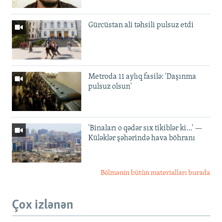
Gürcüstan ali təhsili pulsuz etdi
Metroda 11 aylıq fasilə: 'Daşınma
pulsuz olsun'
'Binaları o qədər sıx tikiblər ki...' —
Küləklər şəhərində hava böhranı
Bölmənin bütün materialları burada
Çox izlənən