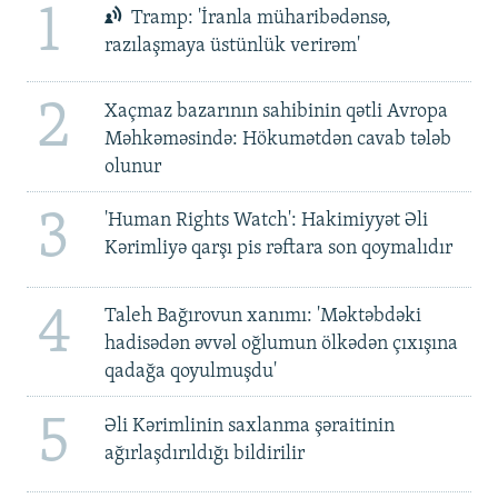
1
Tramp: 'İranla müharibədənsə,
razılaşmaya üstünlük verirəm'
2
Xaçmaz bazarının sahibinin qətli Avropa
Məhkəməsində: Hökumətdən cavab tələb
olunur
3
'Human Rights Watch': Hakimiyyət Əli
Kərimliyə qarşı pis rəftara son qoymalıdır
4
Taleh Bağırovun xanımı: 'Məktəbdəki
hadisədən əvvəl oğlumun ölkədən çıxışına
qadağa qoyulmuşdu'
5
Əli Kərimlinin saxlanma şəraitinin
ağırlaşdırıldığı bildirilir