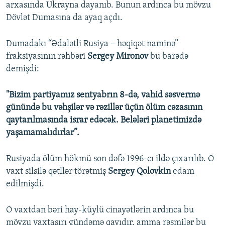
arxasında Ukrayna dayanıb. Bunun ardınca bu mövzu
Dövlət Dumasına da ayaq açdı.
Dumadakı “Ədalətli Rusiya – həqiqət naminə”
fraksiyasının rəhbəri
Sergey Mironov
bu barədə
demişdi:
"Bizim partiyamız sentyabrın 8-də, vahid səsvermə
günündə bu vəhşilər və rəzillər üçün ölüm cəzasının
qaytarılmasında israr edəcək. Belələri planetimizdə
yaşamamalıdırlar”.
Rusiyada ölüm hökmü son dəfə 1996-cı ildə çıxarılıb. O
vaxt silsilə qətllər törətmiş
Sergey Qolovkin
edam
edilmişdi.
O vaxtdan bəri hay-küylü cinayətlərin ardınca bu
mövzu vaxtaşırı gündəmə qayıdır, amma rəsmilər bu