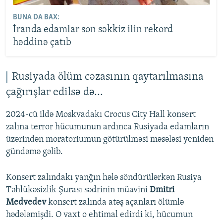
BUNA DA BAX:
İranda edamlar son səkkiz ilin rekord
həddinə çatıb
Rusiyada ölüm cəzasının qaytarılmasına
çağırışlar edilsə də...
2024-cü ildə Moskvadakı Crocus City Hall konsert
zalına terror hücumunun ardınca Rusiyada edamların
üzərindən moratoriumun götürülməsi məsələsi yenidən
gündəmə gəlib.
Konsert zalındakı yanğın hələ söndürülərkən Rusiya
Təhlükəsizlik Şurası sədrinin müavini
Dmitri
Medvedev
konsert zalında atəş açanları ölümlə
hədələmişdi. O vaxt o ehtimal edirdi ki, hücumun