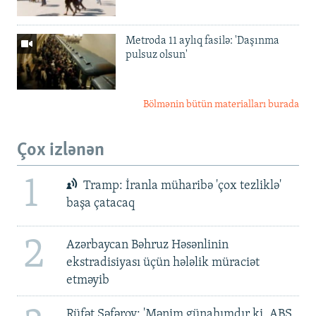
Metroda 11 aylıq fasilə: 'Daşınma
pulsuz olsun'
Bölmənin bütün materialları burada
Çox izlənən
1
Tramp: İranla müharibə 'çox tezliklə'
başa çatacaq
2
Azərbaycan Bəhruz Həsənlinin
ekstradisiyası üçün hələlik müraciət
etməyib
Rüfət Səfərov: 'Mənim günahımdır ki, ABŞ