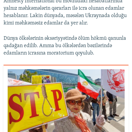
Amnesty International bu mövzudakı hesabatlarında
yalnız məhkəmələrin qərarları ilə icra olunan edamlar
hesablanır. Lakin dünyada, məsələn Ukraynada olduğu
kimi məhkəməsiz edamlar da yer alır.
Dünya ölkələrinin əksəriyyətində ölüm hökmü qanunla
qadağan edilib. Amma bu ölkələrdən bəzilərində
edamların icrasına moratorium qoyulub.