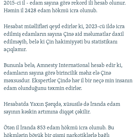
2015-ci il - edam sayına görə rekord ili hesab olunur.
Həmin il 2428 edam hökmü icra olunub.
Hesabat müəllifləri qeyd edirlər ki, 2023-cü ildə icra
edilmiş edamların sayına Çinə aid məlumatlar daxil
edilməyib, belə ki Çin hakimiyyəti bu statistikanı
açıqlamır.
Bununla belə, Amnesty International hesab edir ki,
edamların sayına görə birincilik məhz elə Çinə
məxsusdur. Ekspertlər Çində hər il bir neçə min insanın
edam olunduğunu təxmin edirlər.
Hesabatda Yaxın Şərqdə, xüsusilə də İranda edam
sayının kəskin artımına diqqət çəkilir.
Ötən il İranda 853 edam hökmü icra olunub. Bu
hökmlərin böyük bir qismi narkotiklərlə bağlı