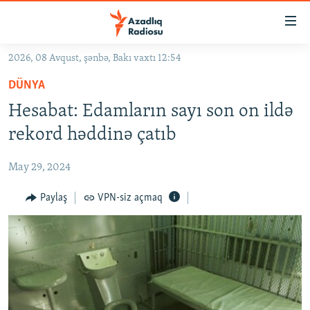
Keçid
linkləri
Əsas
2026, 08 Avqust, şənbə, Bakı vaxtı 12:54
məzmuna
GÜNDƏM
DÜNYA
qayıt
#İZAHLA
Əsas
Hesabat: Edamların sayı son on ildə
KORRUPSIOMETR
naviqasiyaya
rekord həddinə çatıb
qayıt
#ƏSLINDƏ
Axtarışa
May 29, 2024
FƏRQƏ BAX
keç
QANUNI DOĞRU
Paylaş
VPN-siz açmaq
ARAŞDIRMA
MULTIMEDIA
RADIO ARXIV
VIDEO
HAQQIMIZDA
FOTOQALEREYA
OXU ZALI