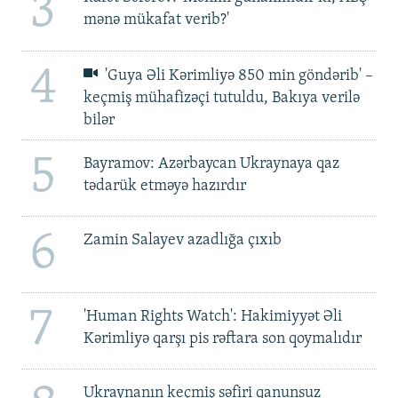
3
mənə mükafat verib?'
4
'Guya Əli Kərimliyə 850 min göndərib' –
keçmiş mühafizəçi tutuldu, Bakıya verilə
bilər
5
Bayramov: Azərbaycan Ukraynaya qaz
tədarük etməyə hazırdır
6
Zamin Salayev azadlığa çıxıb
7
'Human Rights Watch': Hakimiyyət Əli
Kərimliyə qarşı pis rəftara son qoymalıdır
Ukraynanın keçmiş səfiri qanunsuz