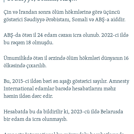
Çin və İrandan sonra ölüm hökmlərinə görə üçüncü
göstərici Səudiyyə Ərəbistanı, Somali və ABŞ-a aiddir.
ABŞ-da ötən il 24 edam cəzası icra olunub. 2022-ci ildə
bu rəqəm 18 olmuşdu.
Ümumilikdə ötən il ərzində ölüm hökmləri dünyanın 16
ölkəsində çıxarılıb.
Bu, 2015-ci ildən bəri ən aşağı göstərici sayılır. Amnesty
International edamlar barədə hesabatlarını məhz
həmin ildən dərc edir.
Hesabatda bu da bildirilir ki, 2023-cü ildə Belarusda
bir edam da icra olunmayıb.