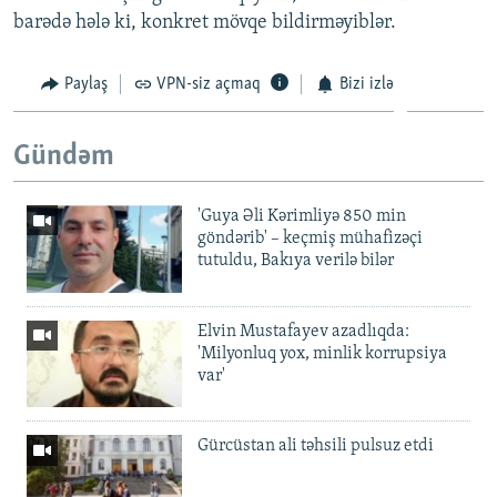
barədə hələ ki, konkret mövqe bildirməyiblər.
Paylaş
VPN-siz açmaq
Bizi izlə
Gündəm
'Guya Əli Kərimliyə 850 min
göndərib' – keçmiş mühafizəçi
tutuldu, Bakıya verilə bilər
Elvin Mustafayev azadlıqda:
'Milyonluq yox, minlik korrupsiya
var'
Gürcüstan ali təhsili pulsuz etdi