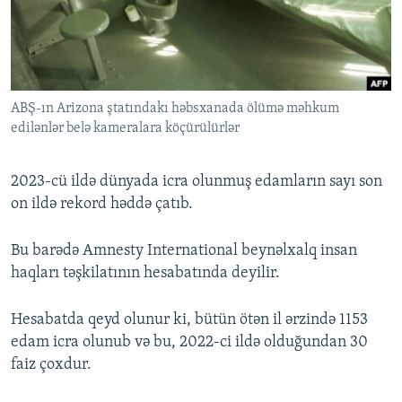
İNFOQRAFIKA
AZƏRBAYCAN ƏDƏBIYYATI KITABXANASI
MISSIYAMIZ
BIZI IZLƏ
KARIKATURA
İSLAM VƏ DEMOKRATIYA
PEŞƏ ETIKASI VƏ JURNALISTIKA STANDARTLARIMIZ
İZ - MƏDƏNIYYƏT PROQRAMI
MATERIALLARIMIZDAN ISTIFADƏ
ABŞ-ın Arizona ştatındakı həbsxanada ölümə məhkum
AZADLIQRADIOSU MOBIL TELEFONUNUZDA
RFE/RL-in bütün saytları
edilənlər belə kameralara köçürülürlər
BIZIMLƏ ƏLAQƏ
XƏBƏR BÜLLETENLƏRIMIZ
2023-cü ildə dünyada icra olunmuş edamların sayı son
on ildə rekord həddə çatıb.
Bu barədə Amnesty International beynəlxalq insan
haqları təşkilatının hesabatında deyilir.
Hesabatda qeyd olunur ki, bütün ötən il ərzində 1153
edam icra olunub və bu, 2022-ci ildə olduğundan 30
faiz çoxdur.