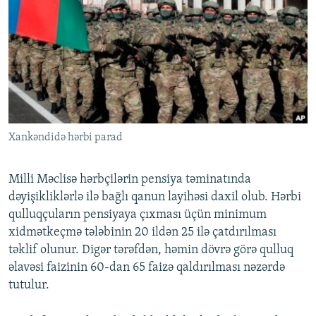
İNFOQRAFIKA
AZƏRBAYCAN ƏDƏBIYYATI KITABXANASI
MISSIYAMIZ
BIZI IZLƏ
KARIKATURA
İSLAM VƏ DEMOKRATIYA
PEŞƏ ETIKASI VƏ JURNALISTIKA STANDARTLARIMIZ
İZ - MƏDƏNIYYƏT PROQRAMI
MATERIALLARIMIZDAN ISTIFADƏ
AZADLIQRADIOSU MOBIL TELEFONUNUZDA
RFE/RL-in bütün saytları
BIZIMLƏ ƏLAQƏ
Xankəndidə hərbi parad
XƏBƏR BÜLLETENLƏRIMIZ
Milli Məclisə hərbçilərin pensiya təminatında
dəyişikliklərlə ilə bağlı qanun layihəsi daxil olub. Hərbi
qulluqçuların pensiyaya çıxması üçün minimum
xidmətkeçmə tələbinin 20 ildən 25 ilə çatdırılması
təklif olunur. Digər tərəfdən, həmin dövrə görə qulluq
əlavəsi faizinin 60-dan 65 faizə qaldırılması nəzərdə
tutulur.