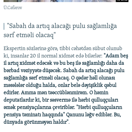
Ü.Cəfərov
"Sabah da artıq alacağı pulu sağlamlığa
sərf etməli olacaq"
Ekspertin sözlərinə görə, tibbi cəhətdən sübut olunub
ki, insanlar 20 il normal xidmət edə bilərlər:
"Adam beş
il artıq xidmət edəcək və bu beş ilə sağlamlığı daha da
bərbad vəziyyətə düşəcək. Sabah da artıq alacağı pulu
sağlamlığa sərf etməli olacaq. O qədər həll olunası
məsələlər olduğu halda, onlar belə dəyişiklik qəbul
edirlər. Amma mən təəccüblənmirəm. O həmin
deputatlardır ki, bir səsvermə ilə hərbi qulluqçuları
əmək pensiyaçılarına çeviriblər. "Hərbi qulluqçuların
pensiya təminatı haqqında" Qanunu ləğv ediblər. Bu,
dünyada görünməyən haldır"
.