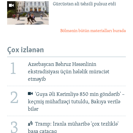
Gürcüstan ali təhsili pulsuz etdi
Bölmənin bütün materialları burada
Çox izlənən
1
Azərbaycan Bəhruz Həsənlinin
ekstradisiyası üçün hələlik müraciət
etməyib
2
'Guya Əli Kərimliyə 850 min göndərib' –
keçmiş mühafizəçi tutuldu, Bakıya verilə
bilər
3
Tramp: İranla müharibə 'çox tezliklə'
başa çatacaq