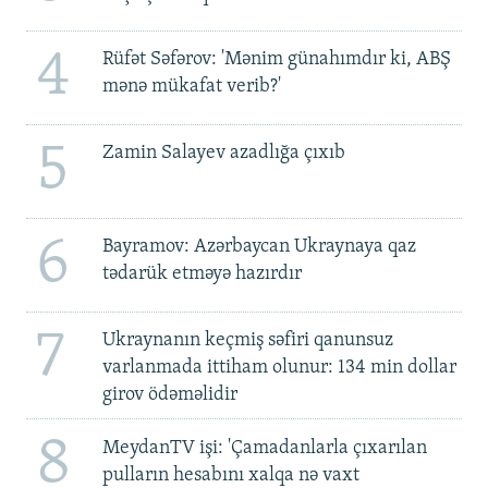
4
Rüfət Səfərov: 'Mənim günahımdır ki, ABŞ
mənə mükafat verib?'
5
Zamin Salayev azadlığa çıxıb
6
Bayramov: Azərbaycan Ukraynaya qaz
tədarük etməyə hazırdır
7
Ukraynanın keçmiş səfiri qanunsuz
varlanmada ittiham olunur: 134 min dollar
girov ödəməlidir
8
MeydanTV işi: 'Çamadanlarla çıxarılan
pulların hesabını xalqa nə vaxt