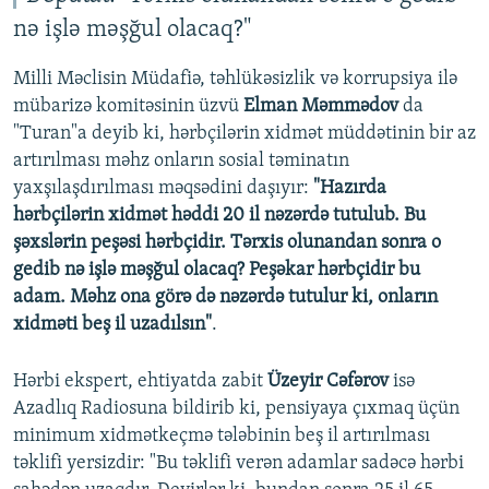
nə işlə məşğul olacaq?"
Milli Məclisin Müdafiə, təhlükəsizlik və korrupsiya ilə
mübarizə komitəsinin üzvü
Elman Məmmədov
da
"Turan"a deyib ki, hərbçilərin xidmət müddətinin bir az
artırılması məhz onların sosial təminatın
yaxşılaşdırılması məqsədini daşıyır:
"Hazırda
hərbçilərin xidmət həddi 20 il nəzərdə tutulub. Bu
şəxslərin peşəsi hərbçidir. Tərxis olunandan sonra o
gedib nə işlə məşğul olacaq? Peşəkar hərbçidir bu
adam. Məhz ona görə də nəzərdə tutulur ki, onların
xidməti beş il uzadılsın"
.
Hərbi ekspert, ehtiyatda zabit
Üzeyir Cəfərov
isə
Azadlıq Radiosuna bildirib ki, pensiyaya çıxmaq üçün
minimum xidmətkeçmə tələbinin beş il artırılması
təklifi yersizdir: "Bu təklifi verən adamlar sadəcə hərbi