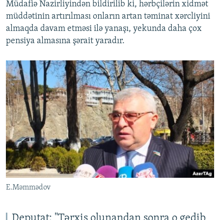
Müdafiə Nazirliyindən bildirilib ki, hərbçilərin xidmət
müddətinin artırılması onların artan təminat xərcliyini
almaqda davam etməsi ilə yanaşı, yekunda daha çox
pensiya almasına şərait yaradır.
E.Məmmədov
Deputat: "Tərxis olunandan sonra o gedib