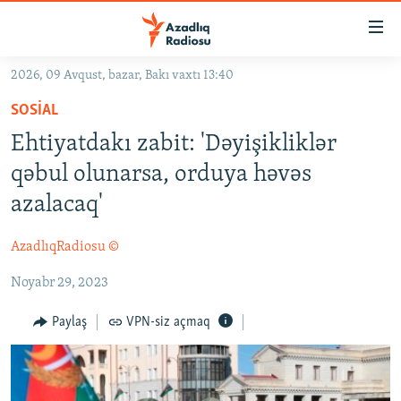
Keçid
linkləri
Əsas
2026, 09 Avqust, bazar, Bakı vaxtı 13:40
məzmuna
GÜNDƏM
SOSIAL
qayıt
#İZAHLA
Əsas
Ehtiyatdakı zabit: 'Dəyişikliklər
KORRUPSIOMETR
naviqasiyaya
qəbul olunarsa, orduya həvəs
qayıt
#ƏSLINDƏ
azalacaq'
Axtarışa
FƏRQƏ BAX
keç
AzadlıqRadiosu ©
QANUNI DOĞRU
Noyabr 29, 2023
ARAŞDIRMA
MULTIMEDIA
Paylaş
VPN-siz açmaq
RADIO ARXIV
VIDEO
HAQQIMIZDA
FOTOQALEREYA
OXU ZALI