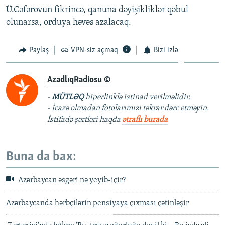
Ü.Cəfərovun fikrincə, qanuna dəyişikliklər qəbul
olunarsa, orduya həvəs azalacaq.
Paylaş
VPN-siz açmaq
Bizi izlə
AzadlıqRadiosu ©
-
MÜTLƏQ
hiperlinklə istinad verilməlidir.
- İcazə olmadan fotolarımızı təkrar dərc etməyin.
İstifadə şərtləri haqda
ətraflı burada
Buna da bax:
Azərbaycan əsgəri nə yeyib-içir?
Azərbaycanda hərbçilərin pensiyaya çıxması çətinləşir