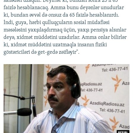
sahədən uzaqdır. Deyirlər ki, bundan sonra 25 il 65
faizlə hesablanacaq. Amma bunu deyənlər unudurlar
ki, bundan əvvəl də onsuz da 65 faizlə hesablanırdı.
İndi, guya, hərbi qulluqçuların sosial müdafiəsi
məsələsini yaxşılaşdırmaq üçün, yaxşı pensiya alsınlar
deyə, xidmət müddətini uzadırlar. Amma onlar bilirlər
ki, xidmət müddətini uzatmaqla insanın fiziki
göstəriciləri də get-gedə zəifləyir".