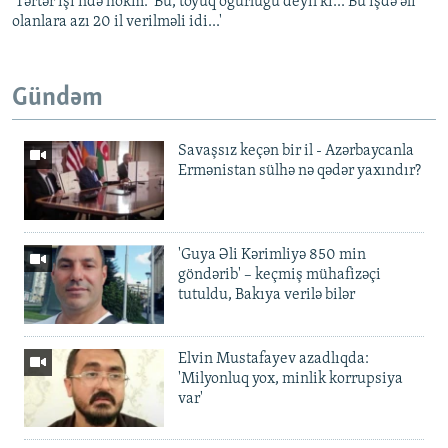
'Tərtər işi'ndə hökm: 'Bu, toyuq oğurluğu deyil ki... Bu işdə əli
olanlara azı 20 il verilməli idi...'
Gündəm
Savaşsız keçən bir il - Azərbaycanla
Ermənistan sülhə nə qədər yaxındır?
'Guya Əli Kərimliyə 850 min
göndərib' – keçmiş mühafizəçi
tutuldu, Bakıya verilə bilər
Elvin Mustafayev azadlıqda:
'Milyonluq yox, minlik korrupsiya
var'