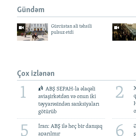
Gündəm
Gürcüstan ali təhsili
pulsuz etdi
Çox izlənən
1
2
X
ABŞ SEPAH-la əlaqəli
aviaşirkətdən və onun iki
təyyarəsindən sanksiyaları
götürüb
5
6
İran: ABŞ ilə heç bir danışıq
Ə
aparılmır
ş