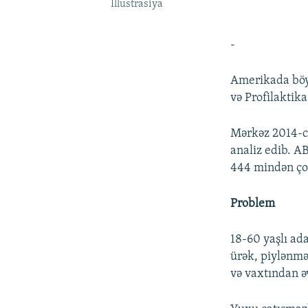
İllustrasiya
-
Amerikada böyü
və Profilaktika
Mərkəz 2014-cü
analiz edib. A
444 mindən ço
Problem
18-60 yaşlı ad
ürək, piylənmə,
və vaxtından əv