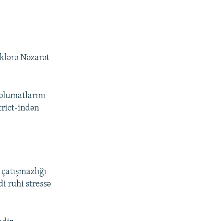
klərə Nəzarət
əlumatlarını
trict-indən
 çatışmazlığı
i ruhi stressə