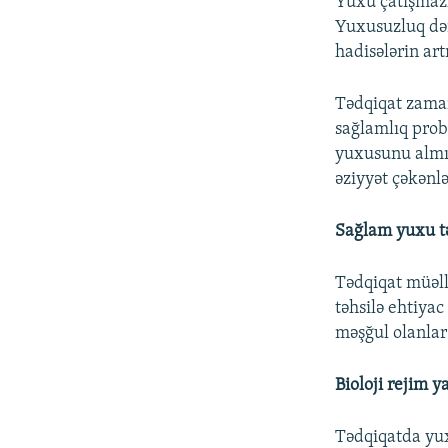
Yuxu çatışmazl
Yuxusuzluq dər
hadisələrin ar
Tədqiqat zamanı
sağlamlıq prob
yuxusunu almı
əziyyət çəkənlə
Sağlam yuxu tə
Tədqiqat müəlli
təhsilə ehtiyac 
məşğul olanlar 
Bioloji rejim 
Tədqiqatda yu