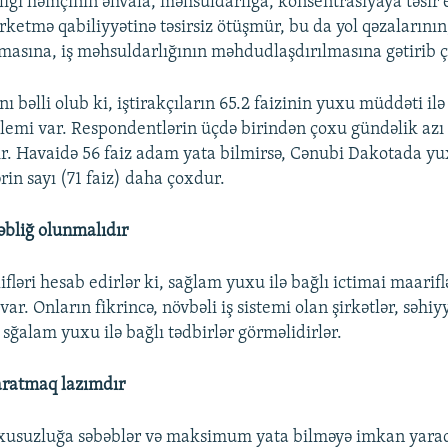
ığı həmçinin əhvala, məhsuldarlığa, konsentrasiyaya təsir e
ketmə qabiliyyətinə təsirsiz ötüşmür, bu da yol qəzalarını
tmasına, iş məhsuldarlığının məhdudlaşdırılmasına gətirib çı
 bəlli olub ki, iştirakçıların 65.2 faizinin yuxu müddəti ilə
lemi var. Respondentlərin üçdə birindən çoxu gündəlik azı 
r. Havaidə 56 faiz adam yata bilmirsə, Cənubi Dakotada y
rin sayı (71 faiz) daha çoxdur.
bliğ olunmalıdır
fləri hesab edirlər ki, sağlam yuxu ilə bağlı ictimai maarif
var. Onların fikrincə, növbəli iş sistemi olan şirkətlər, səhiy
sğalam yuxu ilə bağlı tədbirlər görməlidirlər.
yaratmaq lazımdır
xusuzluğa səbəblər və maksimum yata bilməyə imkan yarad