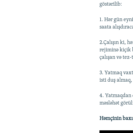
göstərilib:
1. Hər gün eyn
saata alışdırac
2.Çalışın ki, 
rejiminə kiçik 
çalışan və tez-
3. Yatmaq vaxt
isti duş almaq
4. Yatmaqdan q
məsləhət görül
Həmçinin baxı