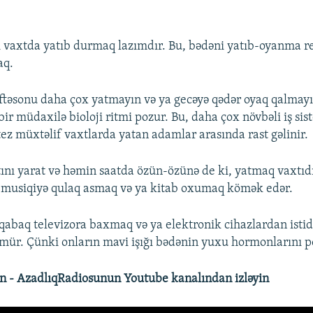
i vaxtda yatıb durmaq lazımdır. Bu, bədəni yatıb-oyanma rej
aq.
həftəsonu daha çox yatmayın və ya gecəyə qədər oyaq qalma
bir müdaxilə bioloji ritmi pozur. Bu, daha çox növbəli iş si
tez müxtəlif vaxtlarda yatan adamlar arasında rast gəlinir.
ını yarat və həmin saatda özün-özünə de ki, yatmaq vaxtıd
, musiqiyə qulaq asmaq və ya kitab oxumaq kömək edər.
abaq televizora baxmaq və ya elektronik cihazlardan isti
mür. Çünki onların mavi işığı bədənin yuxu hormonlarını p
n - AzadlıqRadiosunun Youtube kanalından izləyin