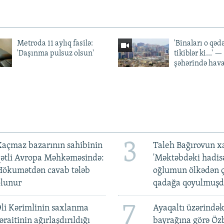
Metroda 11 aylıq fasilə:
'Binaları o qədə
'Daşınma pulsuz olsun'
tikiblər ki...' 
şəhərində hav
3
açmaz bazarının sahibinin
Taleh Bağırovun x
qətli Avropa Məhkəməsində:
'Məktəbdəki hadis
Hökumətdən cavab tələb
oğlumun ölkədən ç
olunur
qadağa qoyulmuşd
7
li Kərimlinin saxlanma
Ayaqaltı üzərindək
əraitinin ağırlaşdırıldığı
bayrağına görə Öz