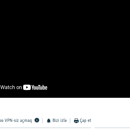
VPN-siz açmaq
Bizi izlə
Çap et