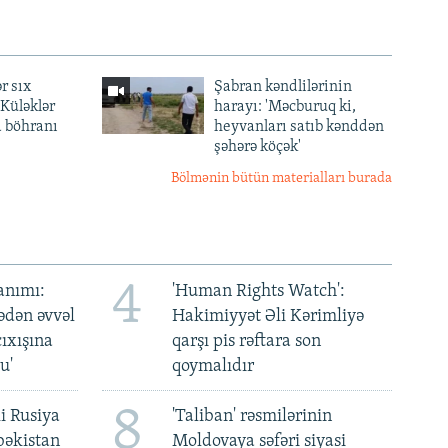
r sıx
Şabran kəndlilərinin
— Küləklər
harayı: 'Məcburuq ki,
a böhranı
heyvanları satıb kənddən
şəhərə köçək'
Bölmənin bütün materialları burada
4
anımı:
'Human Rights Watch':
ədən əvvəl
Hakimiyyət Əli Kərimliyə
ıxışına
qarşı pis rəftara son
u'
qoymalıdır
8
i Rusiya
'Taliban' rəsmilərinin
bəkistan
Moldovaya səfəri siyasi