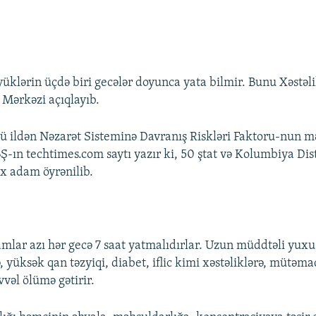
klərin üçdə biri gecələr doyunca yata bilmir. Bunu Xəstəli
 Mərkəzi açıqlayıb.
 ildən Nəzarət Sisteminə Davranış Riskləri Faktoru-nun m
BŞ-ın techtimes.com saytı yazır ki, 50 ştat və Kolumbiya Dis
x adam öyrənilib.
amlar azı hər gecə 7 saat yatmalıdırlar. Uzun müddtəli yuxu
 yüksək qan təzyiqi, diabet, iflic kimi xəstəliklərə, mütəmad
vəl ölümə gətirir.