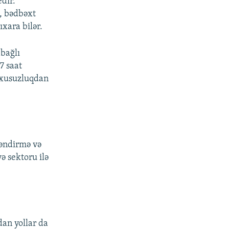
dir.
n, bədbəxt
xara bilər.
 bağlı
7 saat
uxusuzluqdan
ləndirmə və
yə sektoru ilə
an yollar da