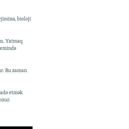
iminə, bioloji
yın. Yatmaq
stemində
ır. Bu zaman
dadə etmək
ozur.