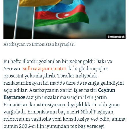
İNFOQRAFIKA
AZƏRBAYCAN ƏDƏBIYYATI KITABXANASI
MISSIYAMIZ
BIZI IZLƏ
KARIKATURA
İSLAM VƏ DEMOKRATIYA
PEŞƏ ETIKASI VƏ JURNALISTIKA STANDARTLARIMIZ
İZ - MƏDƏNIYYƏT PROQRAMI
MATERIALLARIMIZDAN ISTIFADƏ
AZADLIQRADIOSU MOBIL TELEFONUNUZDA
RFE/RL-in bütün saytları
Azərbaycan və Ermənistan bayraqları
BIZIMLƏ ƏLAQƏ
XƏBƏR BÜLLETENLƏRIMIZ
Bu həftə illərdir gözlənilən bir xəbər gəldi: Bakı və
Yerevan
sülh sazişinin mətni
ilə bağlı danışıqlar
prosesini yekunlaşdırıb. Tərəflər indiyədək
razılaşdırılmayan iki maddə üzrə də razılığa gəlindiyini
açıqladılar. Azərbaycanın xarici işlər naziri
Ceyhun
Bayramov
sazişin imzalanması üçün ilkin şərtin
Ermənistan konstitusiyasına dəyişikliklərin olduğunu
vurğuladı. Ermənistanın baş naziri Nikol Paşinyan
referendum vasitəsilə yeni konstitusiya vəd edib, amma
bunun 2026-cı ilin iyunundan tez baş verəcəyi