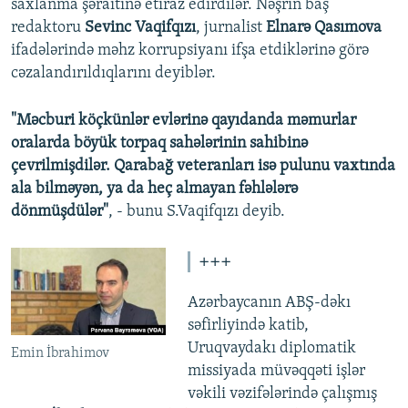
saxlanma şəraitinə etiraz edirdilər. Nəşrin baş
redaktoru
Sevinc Vaqifqızı
, jurnalist
Elnarə Qasımova
ifadələrində məhz korrupsiyanı ifşa etdiklərinə görə
cəzalandırıldıqlarını deyiblər.
"Məcburi köçkünlər evlərinə qayıdanda məmurlar
oralarda böyük torpaq sahələrinin sahibinə
çevrilmişdilər. Qarabağ veteranları isə pulunu vaxtında
ala bilməyən, ya da heç almayan fəhlələrə
dönmüşdülər"
, - bunu S.Vaqifqızı deyib.
+++
Azərbaycanın ABŞ-dəkı
səfirliyində katib,
Uruqvaydakı diplomatik
Emin İbrahimov
missiyada müvəqqəti işlər
vəkili vəzifələrində çalışmış