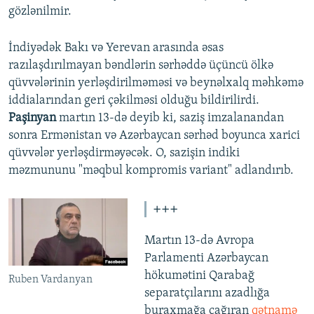
gözlənilmir.
İndiyədək Bakı və Yerevan arasında əsas
razılaşdırılmayan bəndlərin sərhəddə üçüncü ölkə
qüvvələrinin yerləşdirilməməsi və beynəlxalq məhkəmə
iddialarından geri çəkilməsi olduğu bildirilirdi.
Paşinyan
martın 13-də deyib ki, saziş imzalanandan
sonra Ermənistan və Azərbaycan sərhəd boyunca xarici
qüvvələr yerləşdirməyəcək. O, sazişin indiki
məzmununu "məqbul kompromis variant" adlandırıb.
+++
Martın 13-də Avropa
Parlamenti Azərbaycan
hökumətini Qarabağ
Ruben Vardanyan
separatçılarını azadlığa
buraxmağa çağıran
qətnamə