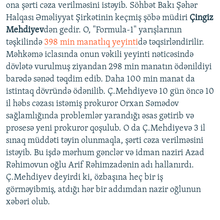
ona şərti cəza verilməsini istəyib. Söhbət Bakı Şəhər
Halqası Əməliyyat Şirkətinin keçmiş şöbə müdiri
Çingiz
Mehdiyev
dən gedir. O, "Formula-1" yarışlarının
təşkilində
398 min manatlıq yeyinti
də təqsirləndirilir.
Məhkəmə iclasında onun vəkili yeyinti nəticəsində
dövlətə vurulmuş ziyandan 298 min manatın ödənildiyi
barədə sənəd təqdim edib. Daha 100 min manat da
istintaq dövründə ödənilib. Ç.Mehdiyevə 10 gün öncə 10
il həbs cəzası istəmiş prokuror Orxan Səmədov
sağlamlığında problemlər yarandığı əsas gətirib və
prosesə yeni prokuror qoşulub. O da Ç.Mehdiyevə 3 il
sınaq müddəti təyin olunmaqla, şərti cəza verilməsini
istəyib. Bu işdə mərhum gənclər və idman naziri Azad
Rəhimovun oğlu Arif Rəhimzadənin adı hallanırdı.
Ç.Mehdiyev deyirdi ki, özbaşına heç bir iş
görməyibmiş, atdığı hər bir addımdan nazir oğlunun
xəbəri olub.