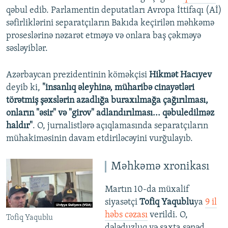
qəbul edib. Parlamentin deputatları Avropa İttifaqı (Aİ)
səfirliklərini separatçıların Bakıda keçirilən məhkəmə
proseslərinə nəzarət etməyə və onlara baş çəkməyə
səsləyiblər.
Azərbaycan prezidentinin köməkçisi
Hikmət Hacıyev
deyib ki,
"insanlıq əleyhinə, müharibə cinayətləri
törətmiş şəxslərin azadlığa buraxılmağa çağırılması,
onların "əsir" və "girov" adlandırılması... qəbuledilməz
haldır"
. O, jurnalistlərə açıqlamasında separatçıların
mühakiməsinin davam etdiriləcəyini vurğulayıb.
Məhkəmə xronikası
Martın 10-da müxalif
siyasətçi
Tofiq Yaqublu
ya
9 il
həbs cəzası
verildi. O,
Tofiq Yaqublu
dələduzluq və saxta sənəd