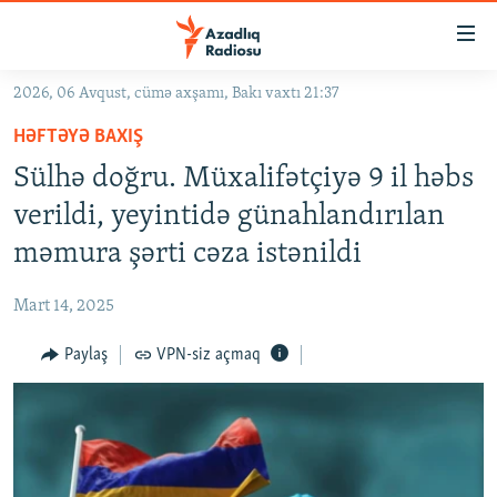
Keçid
linkləri
Əsas
2026, 06 Avqust, cümə axşamı, Bakı vaxtı 21:37
məzmuna
GÜNDƏM
HƏFTƏYƏ BAXIŞ
qayıt
#İZAHLA
Əsas
Sülhə doğru. Müxalifətçiyə 9 il həbs
KORRUPSIOMETR
naviqasiyaya
verildi, yeyintidə günahlandırılan
qayıt
#ƏSLINDƏ
məmura şərti cəza istənildi
Axtarışa
FƏRQƏ BAX
keç
Mart 14, 2025
QANUNI DOĞRU
Paylaş
VPN-siz açmaq
ARAŞDIRMA
MULTIMEDIA
RADIO ARXIV
VIDEO
HAQQIMIZDA
FOTOQALEREYA
OXU ZALI