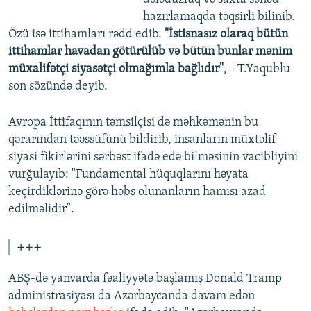
hazırlamaqda təqsirli bilinib.
Özü isə ittihamları rədd edib.
"İstisnasız olaraq bütün
ittihamlar havadan götürülüb və bütün bunlar mənim
müxalifətçi siyasətçi olmağımla bağlıdır"
, - T.Yaqublu
son sözündə deyib.
Avropa İttifaqının təmsilçisi də məhkəmənin bu
qərarından təəssüfünü bildirib, insanların müxtəlif
siyasi fikirlərini sərbəst ifadə edə bilməsinin vacibliyini
vurğulayıb: "Fundamental hüquqlarını həyata
keçirdiklərinə görə həbs olunanların hamısı azad
edilməlidir".
+++
ABŞ-də yanvarda fəaliyyətə başlamış Donald Tramp
administrasiyası da Azərbaycanda davam edən