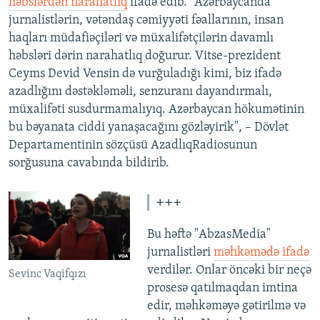
həbslərdən narahatlıq
ifadə edib. "Azərbaycanda
jurnalistlərin, vətəndaş cəmiyyəti fəallarının, insan
haqları müdafiəçiləri və müxalifətçilərin davamlı
həbsləri dərin narahatlıq doğurur. Vitse-prezident
Ceyms Devid Vensin də vurğuladığı kimi, biz ifadə
azadlığını dəstəkləməli, senzuranı dayandırmalı,
müxalifəti susdurmamalıyıq. Azərbaycan hökumətinin
bu bəyanata ciddi yanaşacağını gözləyirik", – Dövlət
Departamentinin sözçüsü AzadlıqRadiosunun
sorğusuna cavabında bildirib.
+++
Bu həftə "AbzasMedia"
jurnalistləri
məhkəmədə ifadə
verdilər. Onlar öncəki bir neçə
Sevinc Vaqifqızı
prosesə qatılmaqdan imtina
edir, məhkəməyə gətirilmə və