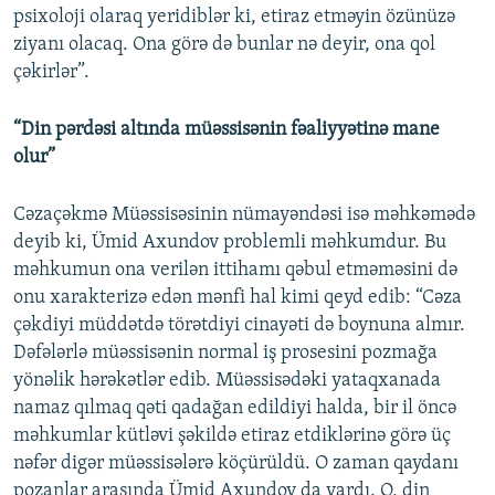
psixoloji olaraq yeridiblər ki, etiraz etməyin özünüzə
ziyanı olacaq. Ona görə də bunlar nə deyir, ona qol
çəkirlər”.
“Din pərdəsi altında müəssisənin fəaliyyətinə mane
olur”
Cəzaçəkmə Müəssisəsinin nümayəndəsi isə məhkəmədə
deyib ki, Ümid Axundov problemli məhkumdur. Bu
məhkumun ona verilən ittihamı qəbul etməməsini də
onu xarakterizə edən mənfi hal kimi qeyd edib: “Cəza
çəkdiyi müddətdə törətdiyi cinayəti də boynuna almır.
Dəfələrlə müəssisənin normal iş prosesini pozmağa
yönəlik hərəkətlər edib. Müəssisədəki yataqxanada
namaz qılmaq qəti qadağan edildiyi halda, bir il öncə
məhkumlar kütləvi şəkildə etiraz etdiklərinə görə üç
nəfər digər müəssisələrə köçürüldü. O zaman qaydanı
pozanlar arasında Ümid Axundov da vardı. O, din