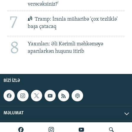
verəcəksiniz?'
7
Tramp: İranla müharibə 'çox tezliklə'
başa çatacaq
8
Yaxınları: Əli Kərimli məhkəməyə
aparılarkən huşunu itirib
BIZI IZLƏ
MƏLUMAT
AzadlıqRadiosu © 2026 Inc. | Bütün hüquqlar qorunur