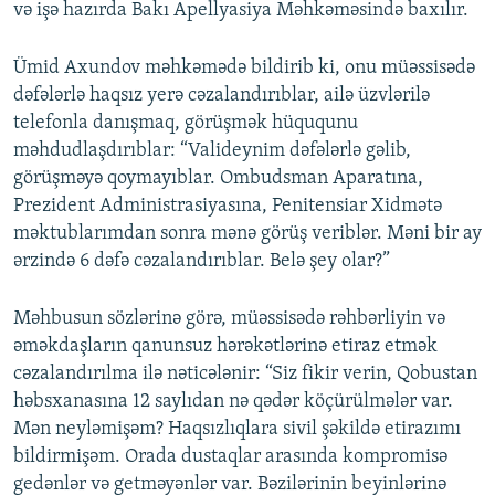
və işə hazırda Bakı Apellyasiya Məhkəməsində baxılır.
Ümid Axundov məhkəmədə bildirib ki, onu müəssisədə
dəfələrlə haqsız yerə cəzalandırıblar, ailə üzvlərilə
telefonla danışmaq, görüşmək hüququnu
məhdudlaşdırıblar: “Valideynim dəfələrlə gəlib,
görüşməyə qoymayıblar. Ombudsman Aparatına,
Prezident Administrasiyasına, Penitensiar Xidmətə
məktublarımdan sonra mənə görüş veriblər. Məni bir ay
ərzində 6 dəfə cəzalandırıblar. Belə şey olar?”
Məhbusun sözlərinə görə, müəssisədə rəhbərliyin və
əməkdaşların qanunsuz hərəkətlərinə etiraz etmək
cəzalandırılma ilə nəticələnir: “Siz fikir verin, Qobustan
həbsxanasına 12 saylıdan nə qədər köçürülmələr var.
Mən neyləmişəm? Haqsızlıqlara sivil şəkildə etirazımı
bildirmişəm. Orada dustaqlar arasında kompromisə
gedənlər və getməyənlər var. Bəzilərinin beyinlərinə