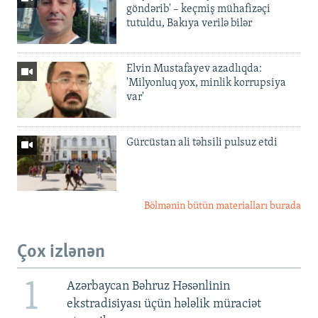
göndərib' – keçmiş mühafizəçi
tutuldu, Bakıya verilə bilər
Elvin Mustafayev azadlıqda:
'Milyonluq yox, minlik korrupsiya
var'
Gürcüstan ali təhsili pulsuz etdi
Bölmənin bütün materialları burada
Çox izlənən
1
Azərbaycan Bəhruz Həsənlinin
ekstradisiyası üçün hələlik müraciət