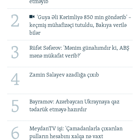
etməyib
2
'Guya Əli Kərimliyə 850 min göndərib' –
keçmiş mühafizəçi tutuldu, Bakıya verilə
bilər
3
Rüfət Səfərov: 'Mənim günahımdır ki, ABŞ
mənə mükafat verib?'
4
Zamin Salayev azadlığa çıxıb
5
Bayramov: Azərbaycan Ukraynaya qaz
tədarük etməyə hazırdır
6
MeydanTV işi: 'Çamadanlarla çıxarılan
pulların hesabını xalqa nə vaxt