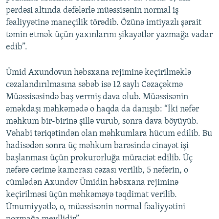
pərdəsi altında dəfələrlə müəssisənin normal iş
fəaliyyətinə maneçilik törədib. Özünə imtiyazlı şərait
təmin etmək üçün yaxınlarını şikayətlər yazmağa vadar
edib”.
Ümid Axundovun həbsxana rejiminə keçirilməklə
cəzalandırılmasına səbəb isə 12 saylı Cəzaçəkmə
Müəssisəsində baş vermiş dava olub. Müəssisənin
əməkdaşı məhkəmədə o haqda da danışıb: “İki nəfər
məhkum bir-birinə şillə vurub, sonra dava böyüyüb.
Vəhabi təriqətindən olan məhkumlara hücum edilib. Bu
hadisədən sonra üç məhkum barəsində cinayət işi
başlanması üçün prokurorluğa müraciət edilib. Üç
nəfərə cərimə kamerası cəzası verilib, 5 nəfərin, o
cümlədən Axundov Ümidin həbsxana rejiminə
keçirilməsi üçün məhkəməyə təqdimat verilib.
Ümumiyyətlə, o, müəssisənin normal fəaliyyətini