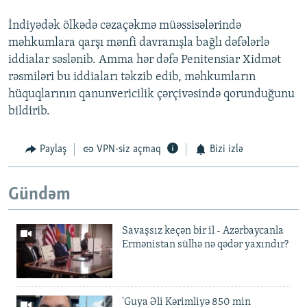
İndiyədək ölkədə cəzaçəkmə müəssisələrində
məhkumlara qarşı mənfi davranışla bağlı dəfələrlə
iddialar səslənib. Amma hər dəfə Penitensiar Xidmət
rəsmiləri bu iddiaları təkzib edib, məhkumların
hüquqlarının qanunvericilik çərçivəsində qorunduğunu
bildirib.
Paylaş
VPN-siz açmaq
Bizi izlə
Gündəm
Savaşsız keçən bir il - Azərbaycanla
Ermənistan sülhə nə qədər yaxındır?
'Guya Əli Kərimliyə 850 min