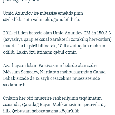
pozmağa meyllidir”.
Ümid Axundov isə müəssisə əməkdaşının
söylədiklərinin yalan olduğunu bildirib.
2011-ci ildən həbsdə olan Ümid Axundov CM-in 150.3.3
(azyaşlıya qarşı seksual xarakterli zorakılıq hərəkətləri)
maddəsilə təqsirli bilinərək, 10 il azadlıqdan məhrum
edilib. Lakin özü ittihamı qəbul etmir.
Azərbaycan İslam Partiyasının həbsdə olan sədri
Mövsüm Səmədov, Nardaran məhbuslarından Cahad
Babakişizadə də 12 saylı cəzaçəkmə müəssisəsində
saxlanılırdı.
Onların hər biri müəssisə rəhbərliyinin təqdimatım
əsasında, Qaradağ Rayon Məhkəməsinin qərarıyla üç
illik Qobustan həbsxanasına köçürülüb.