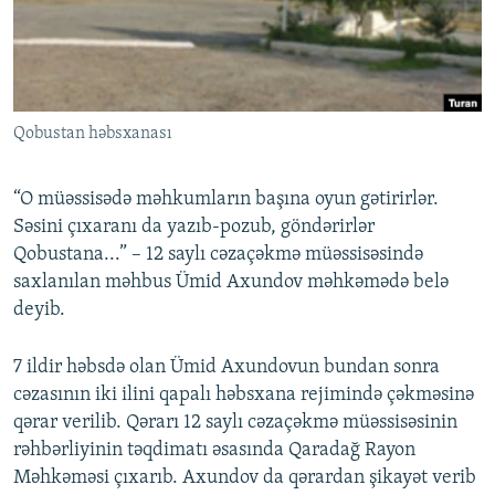
İNFOQRAFIKA
AZƏRBAYCAN ƏDƏBIYYATI KITABXANASI
MISSIYAMIZ
BIZI IZLƏ
KARIKATURA
İSLAM VƏ DEMOKRATIYA
PEŞƏ ETIKASI VƏ JURNALISTIKA STANDARTLARIMIZ
İZ - MƏDƏNIYYƏT PROQRAMI
MATERIALLARIMIZDAN ISTIFADƏ
Qobustan həbsxanası
AZADLIQRADIOSU MOBIL TELEFONUNUZDA
RFE/RL-in bütün saytları
BIZIMLƏ ƏLAQƏ
“O müəssisədə məhkumların başına oyun gətirirlər.
XƏBƏR BÜLLETENLƏRIMIZ
Səsini çıxaranı da yazıb-pozub, göndərirlər
Qobustana...” – 12 saylı cəzaçəkmə müəssisəsində
saxlanılan məhbus Ümid Axundov məhkəmədə belə
deyib.
7 ildir həbsdə olan Ümid Axundovun bundan sonra
cəzasının iki ilini qapalı həbsxana rejimində çəkməsinə
qərar verilib. Qərarı 12 saylı cəzaçəkmə müəssisəsinin
rəhbərliyinin təqdimatı əsasında Qaradağ Rayon
Məhkəməsi çıxarıb. Axundov da qərardan şikayət verib