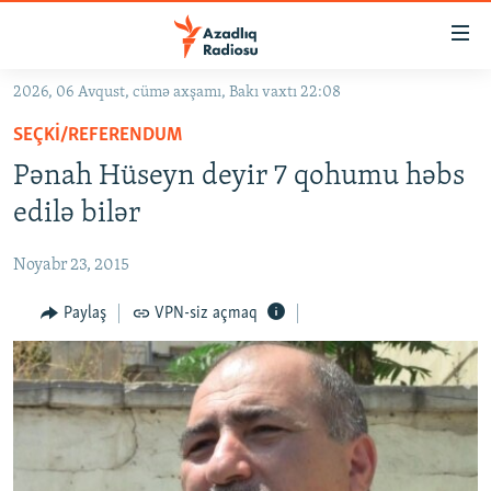
Keçid
linkləri
Əsas
2026, 06 Avqust, cümə axşamı, Bakı vaxtı 22:08
məzmuna
GÜNDƏM
SEÇKI/REFERENDUM
qayıt
#İZAHLA
Əsas
Pənah Hüseyn deyir 7 qohumu həbs
KORRUPSIOMETR
naviqasiyaya
edilə bilər
qayıt
#ƏSLINDƏ
Axtarışa
Noyabr 23, 2015
FƏRQƏ BAX
keç
QANUNI DOĞRU
Paylaş
VPN-siz açmaq
ARAŞDIRMA
MULTIMEDIA
RADIO ARXIV
VIDEO
HAQQIMIZDA
FOTOQALEREYA
OXU ZALI