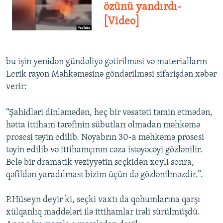
özünü yandırdı-
[Video]
bu işin yenidən gündəliyə gətirilməsi və materialların
Lerik rayon Məhkəməsinə göndərilməsi sifarişdən xəbər
verir:
“Şahidləri dinləmədən, heç bir vəsatəti təmin etmədən,
hətta ittiham tərəfinin sübutları olmadan məhkəmə
prosesi təyin edilib. Noyabrın 30-a məhkəmə prosesi
təyin edilib və ittihamçının cəza istəyəcəyi gözlənilir.
Belə bir dramatik vəziyyətin seçkidən xeyli sonra,
qəfildən yaradılması bizim üçün də gözlənilməzdir.”.
P.Hüseyn deyir ki, seçki vaxtı da qohumlarına qarşı
xülqanlıq maddələri ilə ittihamlar irəli sürülmüşdü.