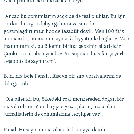
Ancaq bu məsələ o məsələdən deyil:
“Ancaq bu qohumlarım seçkidə də fəal olublar. Bu işin
birdən-birə gündəliyə gəlməsi və sürətlə
yekunlaşdırılması heç də tasadüf deyil. Mən 100 faiz
əminəm ki, bu mənim siyasi fəaliyyətimlə bağlıdır. Mən
inanmıram ki, bu ölkənin birinci şəxsinin sifarişidir.
Çünki buna səbəb yoxdur. Ancaq mən bu sifarişi yerli
təşəbbüs də saymıram”.
Bununla belə Pənah Hüseyn bir sıra versiyalarını da
dilə gətirib:
“Ola bilər ki, bu, ölkədəki real menzərədən doğan bir
məsələ olsun. Yəni başqa siyasətçilərin, üzdə olan
jurnalistlərin də qohumlarına təzyiqlər var”.
Pənah Hüseyn bu məsələdə hakimiyyətdaxili