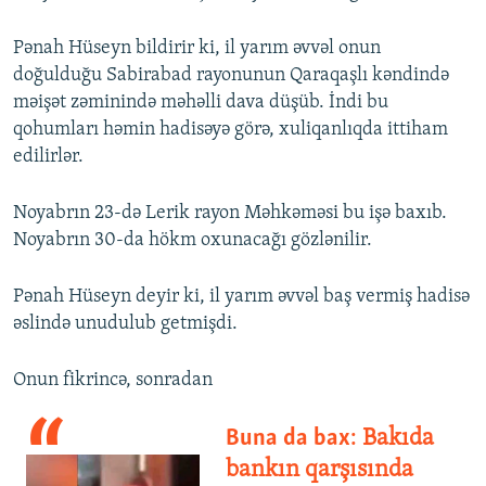
Pənah Hüseyn bildirir ki, il yarım əvvəl onun
doğulduğu Sabirabad rayonunun Qaraqaşlı kəndində
məişət zəminində məhəlli dava düşüb. İndi bu
qohumları həmin hadisəyə görə, xuliqanlıqda ittiham
edilirlər.
Noyabrın 23-də Lerik rayon Məhkəməsi bu işə baxıb.
Noyabrın 30-da hökm oxunacağı gözlənilir.
Pənah Hüseyn deyir ki, il yarım əvvəl baş vermiş hadisə
əslində unudulub getmişdi.
Onun fikrincə, sonradan
Buna da bax:
Bakıda
bankın qarşısında