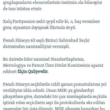
qruplaşmaların elementlərinin təsirinin ola biləcəyini
də tam istisina etmir.
Xalq Partiyasının sədri qeyd edir ki, o, baş verənlərə
görə, siyasətini dəyişmək fikrində deyil.
Pənah Hüseyn 63 saylı Birinci Sabirabad Seçki
dairəsindən namizədliyini vermişdi.
Bu dairədə lider namizəd Standartlaşdırma,
Metrologiya və Patent Üzrə Dövlət Komitəsinin aparat
rəhbəri
Elçin Quliyevdir.
Pənah Hüseyn seçkilərdə ciddi qanun pozuntularına yol
verildiyini idda edirdi. Onun MSK-ya göndərdiyi
şikayətlərə görə, dairədəki bir çox məntəqələrdə seçkidə
iştirak edən seçicilərin sayı ilə protokollarda əks edilən
rəqəmələr üst-üstə düşmür. MSK şikayətə baxarkən bu