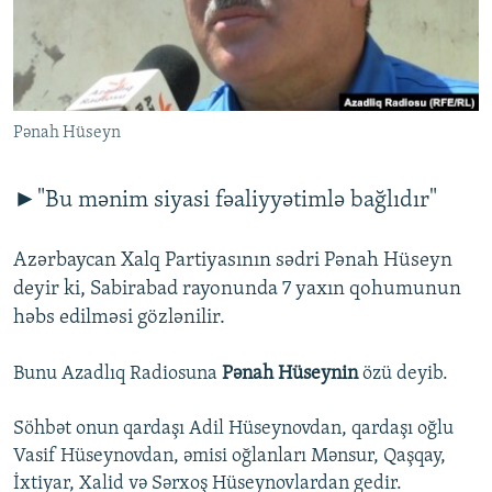
İNFOQRAFIKA
AZƏRBAYCAN ƏDƏBIYYATI KITABXANASI
MISSIYAMIZ
BIZI IZLƏ
KARIKATURA
İSLAM VƏ DEMOKRATIYA
PEŞƏ ETIKASI VƏ JURNALISTIKA STANDARTLARIMIZ
İZ - MƏDƏNIYYƏT PROQRAMI
MATERIALLARIMIZDAN ISTIFADƏ
Pənah Hüseyn
AZADLIQRADIOSU MOBIL TELEFONUNUZDA
RFE/RL-in bütün saytları
BIZIMLƏ ƏLAQƏ
►"Bu mənim siyasi fəaliyyətimlə bağlıdır"
XƏBƏR BÜLLETENLƏRIMIZ
Azərbaycan Xalq Partiyasının sədri Pənah Hüseyn
deyir ki, Sabirabad rayonunda 7 yaxın qohumunun
həbs edilməsi gözlənilir.
Bunu Azadlıq Radiosuna
Pənah Hüseynin
özü deyib.
Söhbət onun qardaşı Adil Hüseynovdan, qardaşı oğlu
Vasif Hüseynovdan, əmisi oğlanları Mənsur, Qaşqay,
İxtiyar, Xalid və Sərxoş Hüseynovlardan gedir.