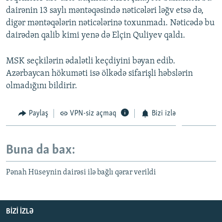
dairənin 13 saylı məntəqəsində nəticələri ləğv etsə də,
digər məntəqələrin nəticələrinə toxunmadı. Nəticədə bu
dairədən qalib kimi yenə də Elçin Quliyev qaldı.
MSK seçkilərin ədalətli keçdiyini bəyan edib.
Azərbaycan hökuməti isə ölkədə sifarişli həbslərin
olmadığını bildirir.
Paylaş
VPN-siz açmaq
Bizi izlə
Buna da bax:
Pənah Hüseynin dairəsi ilə bağlı qərar verildi
BIZI IZLƏ