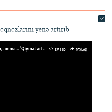
roqnozlarını yenə artırıb
Azərbaycanlı avropalıdan iki dəfə az ət yeyir, amma... 'Qiymət artımı qaçılmazdır'
EMBED
PAYLAŞ