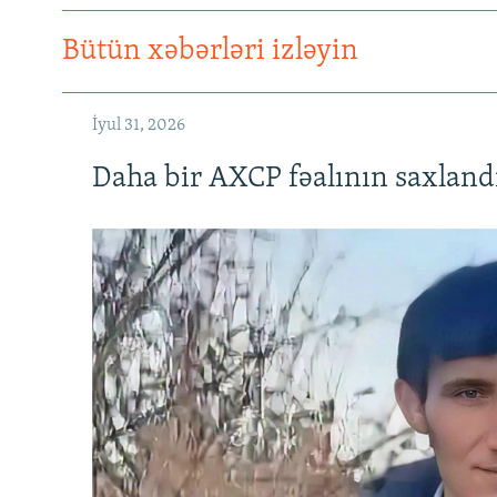
Bütün xəbərləri izləyin
İyul 31, 2026
Daha bir AXCP fəalının saxlandığ