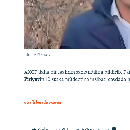
Elmar Piriyev
AXCP daha bir fəalının saxlandığını bildirib. Pa
Piriyev
in 10 sutka müddətinə inzibati qaydada hə
Ətraflı burada oxuyun
Paylaş
PDF
VPN-siz açmaq