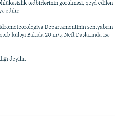
əhlükəsizlik tədbirlərinin görülməsi, qeyd edilən
ə edilir.
i Hidrometeorologiya Departamentinin sentyabrın
qərb küləyi Bakıda 20 m/s, Neft Daşlarında isə
ğı deyilir.