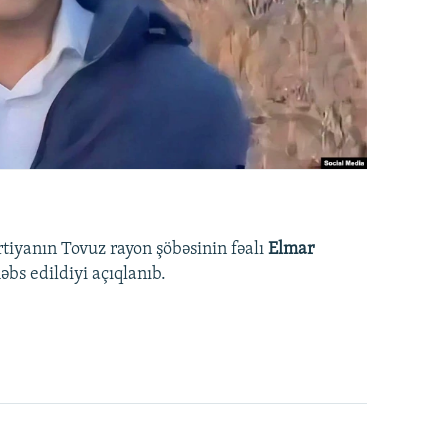
rtiyanın Tovuz rayon şöbəsinin fəalı
Elmar
bs edildiyi açıqlanıb.