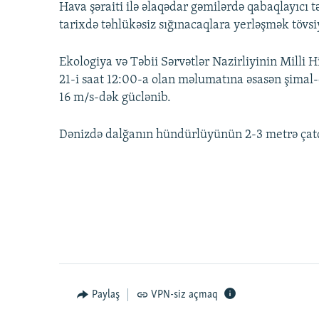
Hava şəraiti ilə əlaqədar gəmilərdə qabaqlayıcı t
tarixdə təhlükəsiz sığınacaqlara yerləşmək tövsiy
Ekologiya və Təbii Sərvətlər Nazirliyinin Mill
21-i saat 12:00-a olan məlumatına əsasən şimal-
16 m/s-dək güclənib.
Dənizdə dalğanın hündürlüyünün 2-3 metrə çatdı
Paylaş
VPN-siz açmaq