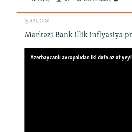
İyul 31, 2026
Mərkəzi Bank illik inflyasiya p