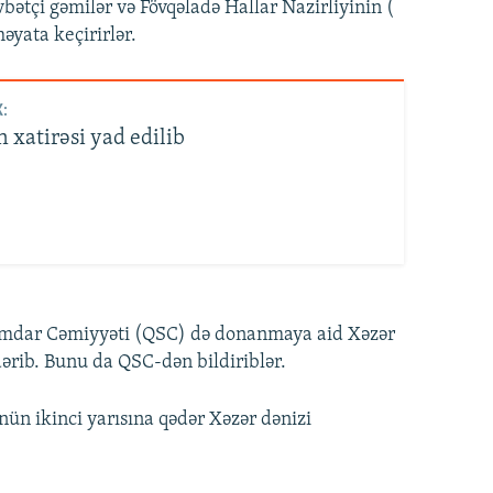
ətçi gəmilər və Fövqəladə Hallar Nazirliyinin (
yata keçirirlər.
:
n xatirəsi yad edilib
himdar Cəmiyyəti (QSC) də donanmaya aid Xəzər
ərib. Bunu da QSC-dən bildiriblər.
nün ikinci yarısına qədər Xəzər dənizi