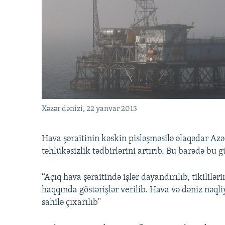
İNFOQRAFIKA
AZƏRBAYCAN ƏDƏBIYYATI KITABXANASI
MISSIYAMIZ
KARIKATURA
İSLAM VƏ DEMOKRATIYA
PEŞƏ ETIKASI VƏ JURNALISTIKA
STANDARTLARIMIZ
İZ - MƏDƏNIYYƏT PROQRAMI
MATERIALLARIMIZDAN ISTIFADƏ
AZADLIQRADIOSU MOBIL TELEFONUNUZDA
BIZIMLƏ ƏLAQƏ
XƏBƏR BÜLLETENLƏRIMIZ
Xəzər dənizi, 22 yanvar 2013
Hava şəraitinin kəskin pisləşməsilə əlaqədar Az
təhlükəsizlik tədbirlərini artırıb. Bu barədə bu
“Açıq hava şəraitində işlər dayandırılıb, tikililər
haqqında göstərişlər verilib. Hava və dəniz nəqliy
sahilə çıxarılıb"