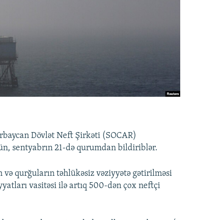
ərbaycan Dövlət Neft Şirkəti (SOCAR)
 gün, sentyabrın 21-də qurumdan bildiriblər.
in və qurğuların təhlükəsiz vəziyyətə gətirilməsi
yatları vasitəsi ilə artıq 500-dən çox neftçi