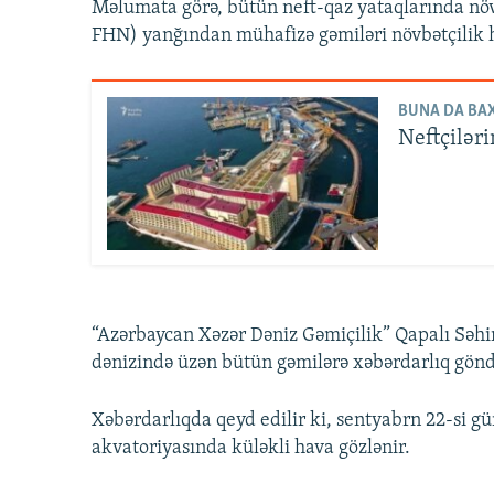
Məlumata görə, bütün neft-qaz yataqlarında növb
FHN) yanğından mühafizə gəmiləri növbətçilik hə
BUNA DA BAX
Neftçiləri
“Azərbaycan Xəzər Dəniz Gəmiçilik” Qapalı Sə
dənizində üzən bütün gəmilərə xəbərdarlıq gönd
Xəbərdarlıqda qeyd edilir ki, sentyabrn 22-si gü
akvatoriyasında küləkli hava gözlənir.