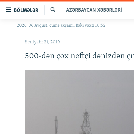
Keçid
AZƏRBAYCAN XƏBƏRLƏRI
BÖLMƏLƏR
linkləri
Axtar
Əsas
2026, 06 Avqust, cümə axşamı, Bakı vaxtı 10:52
GÜNDƏM
məzmuna
#İZAHLA
qayıt
Sentyabr 21, 2019
Əsas
KORRUPSIOMETR
naviqasiyaya
500-dən çox neftçi dənizdən çı
#ƏSLINDƏ
qayıt
Axtarışa
FƏRQƏ BAX
keç
QANUNI DOĞRU
ARAŞDIRMA
MULTIMEDIA
RADIO ARXIV
VIDEO
HAQQIMIZDA
FOTOQALEREYA
OXU ZALI