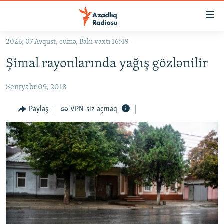
Keçid
linkləri
Əsas
2026, 07 Avqust, cümə, Bakı vaxtı 16:49
məzmuna
GÜNDƏM
Şimal rayonlarında yağış gözlənilir
qayıt
#İZAHLA
Əsas
Sentyabr 09, 2018
KORRUPSIOMETR
naviqasiyaya
qayıt
#ƏSLINDƏ
Paylaş
VPN-siz açmaq
Axtarışa
FƏRQƏ BAX
keç
QANUNI DOĞRU
ARAŞDIRMA
MULTIMEDIA
RADIO ARXIV
VIDEO
HAQQIMIZDA
FOTOQALEREYA
OXU ZALI