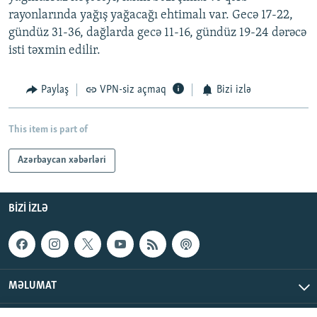
rayonlarında yağış yağacağı ehtimalı var. Gecə 17-22,
gündüz 31-36, dağlarda gecə 11-16, gündüz 19-24 dərəcə
isti təxmin edilir.
Paylaş
VPN-siz açmaq
Bizi izlə
This item is part of
Azərbaycan xəbərləri
BIZI IZLƏ
MƏLUMAT