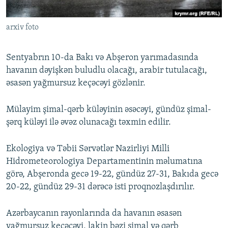
İNFOQRAFIKA
AZƏRBAYCAN ƏDƏBIYYATI KITABXANASI
MISSIYAMIZ
BIZI IZLƏ
arxiv foto
KARIKATURA
İSLAM VƏ DEMOKRATIYA
PEŞƏ ETIKASI VƏ JURNALISTIKA STANDARTLARIMIZ
İZ - MƏDƏNIYYƏT PROQRAMI
MATERIALLARIMIZDAN ISTIFADƏ
Sentyabrın 10-da Bakı və Abşeron yarımadasında
AZADLIQRADIOSU MOBIL TELEFONUNUZDA
RFE/RL-in bütün saytları
havanın dəyişkən buludlu olacağı, arabir tutulacağı,
əsasən yağmursuz keçəcəyi gözlənir.
BIZIMLƏ ƏLAQƏ
XƏBƏR BÜLLETENLƏRIMIZ
Mülayim şimal-qərb küləyinin əsəcəyi, gündüz şimal-
şərq küləyi ilə əvəz olunacağı təxmin edilir.
Ekologiya və Təbii Sərvətlər Nazirliyi Milli
Hidrometeorologiya Departamentinin məlumatına
görə, Abşeronda gecə 19-22, gündüz 27-31, Bakıda gecə
20-22, gündüz 29-31 dərəcə isti proqnozlaşdırılır.
Azərbaycanın rayonlarında da havanın əsasən
yağmursuz keçəcəyi, lakin bəzi şimal və qərb