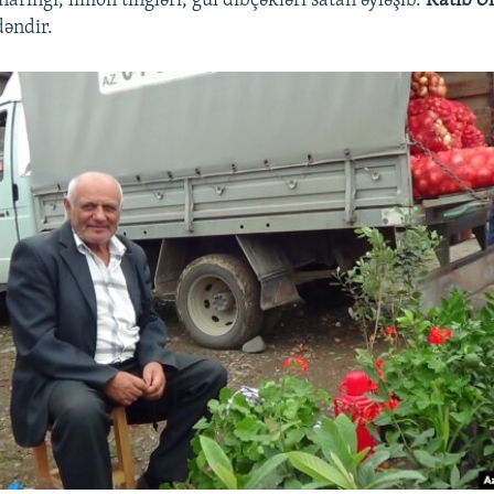
naringi, limon tingləri, gül dibçəkləri satan əyləşib.
Katib Ə
əndir.