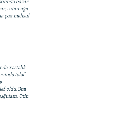
xilində bazar
 var, satamağa
aha çox məhsul
:
ında xəstəlik
ərzində tələf
ə
ələf oldu.Ona
məşğulam. Ətin