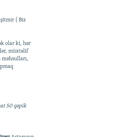
itmir ( Biz
k olar ki, hər
lər, müxtəlif
ı məhsulları,
tapmaq
nat 50 qəpik