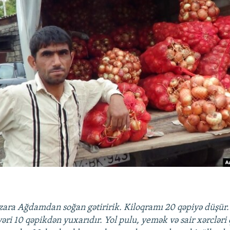
ara Ağdamdan soğan gətiririk. Kiloqramı 20 qəpiyə düşür.
əri 10 qəpikdən yuxarıdır. Yol pulu, yemək və sair xərcləri