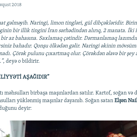
avqust 2018
t gəlməyib. Naringi, limon tingləri, gül dibçəkləridir. Biri
inin bir illik tingini İran sərhədindən alırıq, 2 manata. İki i
q, bir az bahasına. Saxlamaq çətindir. Dərmanlamaq lazımd
irsiniz bahadır. Qonşu ölkədən gəlir. Naringi əkinin mövsüm
lmadı. Çörək pulunu çıxartmaq olur. Çörəkdən əlavə bir şey
.”
, deyə o bildirir.
İLİYYƏTİ AŞAĞIDIR”
tı məhsulları birbaşa maşınlardan satılır. Kartof, soğan və 
hsulları yüklənmiş maşınlar dayanıb. Soğan satan
Elşən Nai
duğunu deyir: