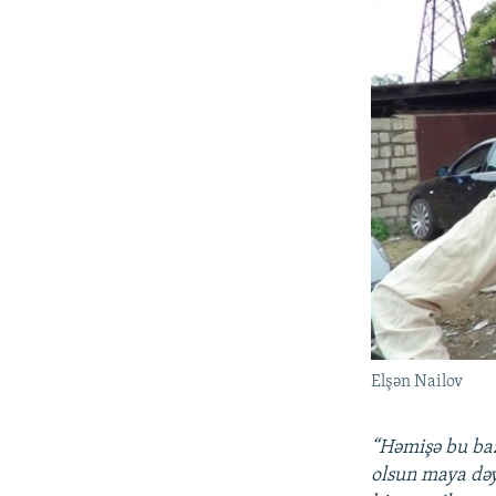
Elşən Nailov
“Həmişə bu baz
olsun maya dəy