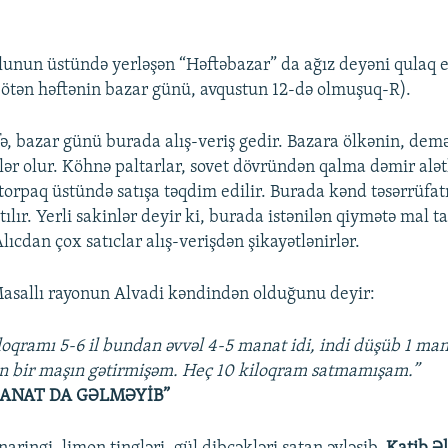
lunun üstündə yerləşən “Həftəbazar” da ağız deyəni qulaq eş
ötən həftənin bazar günü, avqustun 12-də olmuşuq-R).
ə, bazar günü burada alış-veriş gedir. Bazara ölkənin, demə
lər olur. Köhnə paltarlar, sovet dövründən qalma dəmir alət
 torpaq üstündə satışa təqdim edilir. Burada kənd təsərrüfat
ılır. Yerli sakinlər deyir ki, burada istənilən qiymətə mal 
cdan çox satıclar alış-verişdən şikayətlənirlər.
asallı rayonun Alvadi kəndindən olduğunu deyir:
oqramı 5-6 il bundan əvvəl 4-5 manat idi, indi düşüb 1 ma
ün bir maşın gətirmişəm. Heç 10 kiloqram satmamışam.”
MANAT DA GƏLMƏYİB”