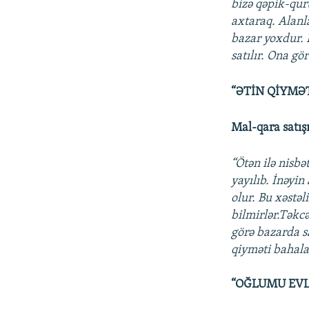
bizə qəpik-qur
axtaraq. Alanla
bazar yoxdur. 
satılır. Ona gör
“ƏTİN QİYMƏ
Mal-qara satışı
“Ötən ilə nisbə
yayılıb. İnəyin
olur. Bu xəstəl
bilmirlər.Təkcə
görə bazarda s
qiyməti bahala
“OĞLUMU EVL