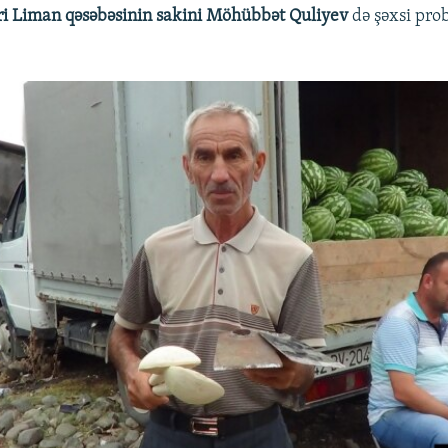
ri Liman qəsəbəsinin sakini Möhübbət Quliyev
də şəxsi pro