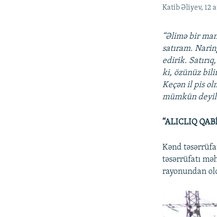
Katib Əliyev, 12 
“Əlimə bir mana
satıram. Naring
edirik. Satırı
ki, özünüz bil
Keçən il pis o
mümkün deyil
“ALICLIQ QAB
Kənd təsərrüfa
təsərrüfatı mə
rayonundan ol