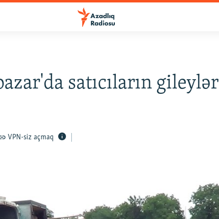
azar'da satıcıların gileylər
VPN-siz açmaq