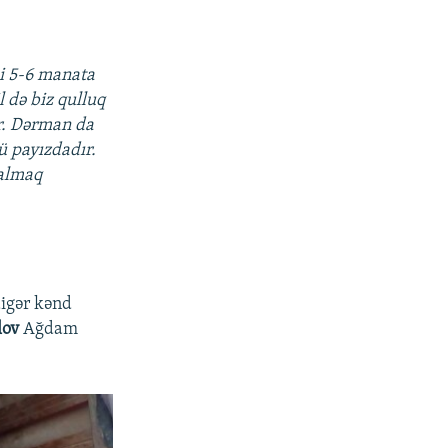
ni 5-6 manata
l də biz qulluq
ır. Dərman da
ü payızdadır.
 almaq
digər kənd
lov
Ağdam