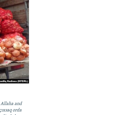
 Allaha and
 çıxsaq orda