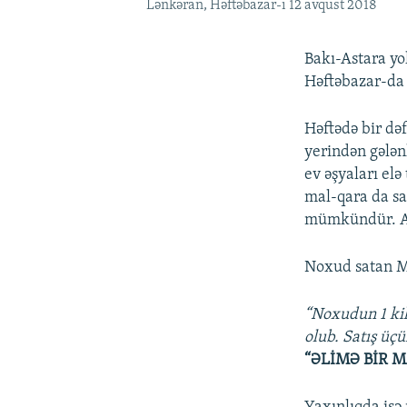
Lənkəran, Həftəbazar-ı 12 avqust 2018
Bakı-Astara yo
Həftəbazar-da 
Həftədə bir dəf
yerindən gələn
ev əşyaları elə
mal-qara da sat
mümkündür. Alı
Noxud satan M
“Noxudun 1 kil
olub. Satış üç
“ƏLİMƏ BİR 