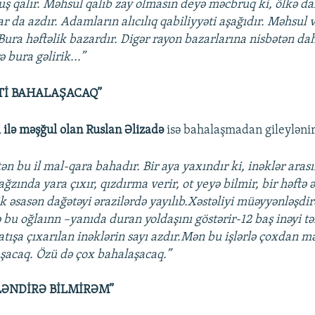
uş qalır. Məhsul qalıb zay olmasın deyə məcbruq ki, ölkə da
r da azdır. Adamların alıcılıq qabiliyyəti aşağıdır. Məhsul
Bura həftəlik bazardır. Digər rayon bazarlarına nisbətən d
ə bura gəlirik...”
Tİ BAHALAŞACAQ”
 ilə məşğul olan Ruslan Əlizadə
isə bahalaşmadan gileylənir
tən bu il mal-qara bahadır. Bir aya yaxındır ki, inəklər aras
 ağzında yara çıxır, qızdırma verir, ot yeyə bilmir, bir həftə 
ik əsasən dağətəyi ərazilərdə yayılıb.Xəstəliyi müəyyənləşdir
 bu oğlaınn –yanıda duran yoldaşını göstərir-12 baş inəyi t
atışa çıxarılan inəklərin sayı azdır.Mən bu işlərlə çoxdan 
şacaq. Özü də çox bahalaşacaq.”
ƏNDİRƏ BİLMİRƏM”