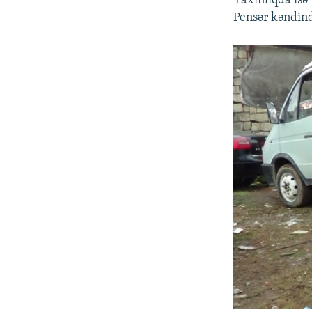
Yaxınlıqda isə 
Pensər kəndind