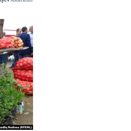
liyev
Astaranın