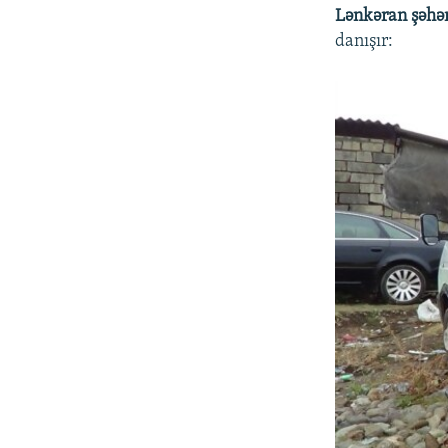
Lənkəran şəhə
danışır: