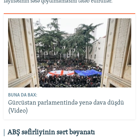
layihəsinin səsə qoyulmamasını tələb edirdilər.
BUNA DA BAX:
Gürcüstan parlamentində yenə dava düşdü
(Video)
ABŞ səfirliyinin sərt bəyanatı