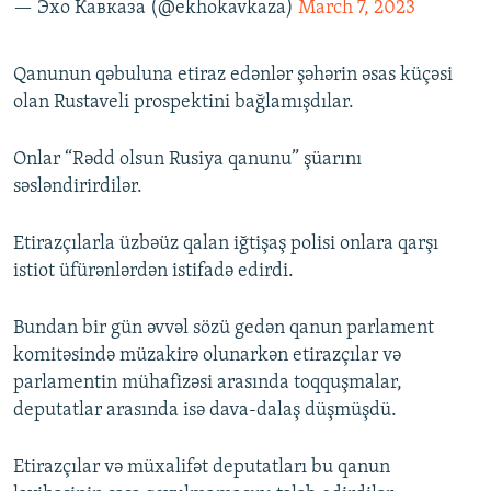
— Эхо Кавказа (@ekhokavkaza)
March 7, 2023
Qanunun qəbuluna etiraz edənlər şəhərin əsas küçəsi
olan Rustaveli prospektini bağlamışdılar.
Onlar “Rədd olsun Rusiya qanunu” şüarını
səsləndirirdilər.
Etirazçılarla üzbəüz qalan iğtişaş polisi onlara qarşı
istiot üfürənlərdən istifadə edirdi.
Bundan bir gün əvvəl sözü gedən qanun parlament
komitəsində müzakirə olunarkən etirazçılar və
parlamentin mühafizəsi arasında toqquşmalar,
deputatlar arasında isə dava-dalaş düşmüşdü.
Etirazçılar və müxalifət deputatları bu qanun