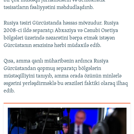
bir çox müstəqil jurnalistlərin və demokratik
təsisatların fəaliyyətini məhdudlaşdırıb.
Rusiya təsiri Gürcüstanda həssas mövzudur. Rusiya
2008-ci ildə separatçı Abxaziya və Cənubi Osetiya
bölgələri üzərində nəzarətini bərpa etmək istəyən
Gürcüstanın ərazisinə hərbi müdaxilə edib.
Qısa, amma qanlı müharibənin ardınca Rusiya
Gürcüstandan qopmuş separatçı bölgələrin
müstəqilliyini tanıyıb, amma orada özünün minlərlə
əsgərini yerləşdirməklə bu əraziləri faktiki olaraq ilhaq
edib.