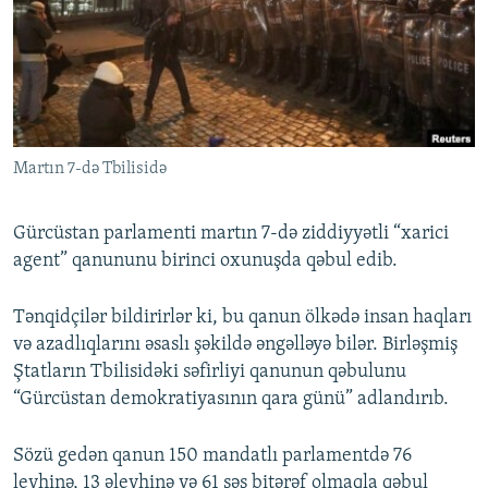
İNFOQRAFIKA
AZƏRBAYCAN ƏDƏBIYYATI KITABXANASI
MISSIYAMIZ
BIZI IZLƏ
KARIKATURA
İSLAM VƏ DEMOKRATIYA
PEŞƏ ETIKASI VƏ JURNALISTIKA STANDARTLARIMIZ
İZ - MƏDƏNIYYƏT PROQRAMI
MATERIALLARIMIZDAN ISTIFADƏ
AZADLIQRADIOSU MOBIL TELEFONUNUZDA
RFE/RL-in bütün saytları
Martın 7-də Tbilisidə
BIZIMLƏ ƏLAQƏ
XƏBƏR BÜLLETENLƏRIMIZ
Gürcüstan parlamenti martın 7-də ziddiyyətli “xarici
agent” qanununu birinci oxunuşda qəbul edib.
Tənqidçilər bildirirlər ki, bu qanun ölkədə insan haqları
və azadlıqlarını əsaslı şəkildə əngəlləyə bilər. Birləşmiş
Ştatların Tbilisidəki səfirliyi qanunun qəbulunu
“Gürcüstan demokratiyasının qara günü” adlandırıb.
Sözü gedən qanun 150 mandatlı parlamentdə 76
leyhinə, 13 əleyhinə və 61 səs bitərəf olmaqla qəbul