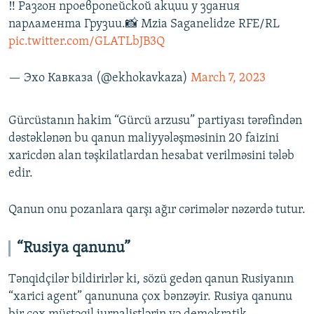
‼️ Разгон проевропейской акции у здания
парламента Грузии.📸 Mzia Saganelidze RFE/RL
pic.twitter.com/GLATLbJB3Q
— Эхо Кавказа (@ekhokavkaza)
March 7, 2023
Gürcüstanın hakim “Gürcü arzusu” partiyası tərəfindən
dəstəklənən bu qanun maliyyələşməsinin 20 faizini
xaricdən alan təşkilatlardan hesabat verilməsini tələb
edir.
Qanun onu pozanlara qarşı ağır cərimələr nəzərdə tutur.
“Rusiya qanunu”
Tənqidçilər bildirirlər ki, sözü gedən qanun Rusiyanın
“xarici agent” qanununa çox bənzəyir. Rusiya qanunu