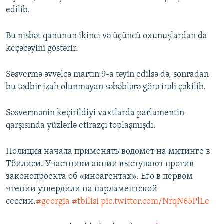
edilib.
Bu nisbət qanunun ikinci və üçüncü oxunuşlardan da
keçəcəyini göstərir.
Səsvermə əvvəlcə martın 9-a təyin edilsə də, sonradan
bu tədbir izah olunmayan səbəblərə görə irəli çəkilib.
Səsvermənin keçirildiyi vaxtlarda parlamentin
qarşısında yüzlərlə etirazçı toplaşmışdı.
Полиция начала применять водомет на митинге в
Тбилиси. Участники акции выступают против
законопроекта об «иноагентах». Его в первом
чтении утвердили на парламентской
сессии.
#georgia
#tbilisi
pic.twitter.com/NrqN65PlLe