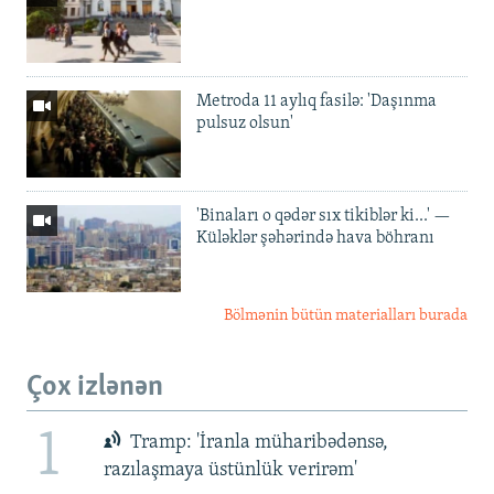
Metroda 11 aylıq fasilə: 'Daşınma
pulsuz olsun'
'Binaları o qədər sıx tikiblər ki...' —
Küləklər şəhərində hava böhranı
Bölmənin bütün materialları burada
Çox izlənən
1
Tramp: 'İranla müharibədənsə,
razılaşmaya üstünlük verirəm'