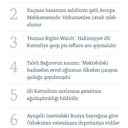
2
Xaçmaz bazarının sahibinin qətli Avropa
Məhkəməsində: Hökumətdən cavab tələb
olunur
3
'Human Rights Watch': Hakimiyyət Əli
Kərimliyə qarşı pis rəftara son qoymalıdır
4
Taleh Bağırovun xanımı: 'Məktəbdəki
hadisədən əvvəl oğlumun ölkədən çıxışına
qadağa qoyulmuşdu'
5
Əli Kərimlinin saxlanma şəraitinin
ağırlaşdırıldığı bildirilir
6
Ayaqaltı üzərindəki Rusiya bayrağına görə
Özbəkistan vətəndaşını deportasiya etdilər