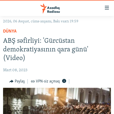
Keçid
linkləri
Əsas
2026, 06 Avqust, cümə axşamı, Bakı vaxtı 19:59
məzmuna
GÜNDƏM
DÜNYA
qayıt
#İZAHLA
Əsas
ABŞ səfirliyi: 'Gürcüstan
KORRUPSIOMETR
naviqasiyaya
demokratiyasının qara günü'
qayıt
#ƏSLINDƏ
(Video)
Axtarışa
FƏRQƏ BAX
keç
Mart 08, 2023
QANUNI DOĞRU
Paylaş
VPN-siz açmaq
ARAŞDIRMA
MULTIMEDIA
RADIO ARXIV
VIDEO
HAQQIMIZDA
FOTOQALEREYA
OXU ZALI