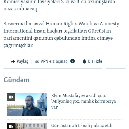
Komissiyasının tövsiyələri 2-ci və 3-cü oxunuşlarda
nəzərə alınacaq.
Səsvermədən əvvəl Human Rights Watch və Amnesty
International insan haqları təşkilatları Gürcüstan
parlamentini qanunun qəbulundan imtina etməyə
çağırmışdılar.
Paylaş
VPN-siz açmaq
Bizi izlə
Gündəm
Elvin Mustafayev azadlıqda:
'Milyonluq yox, minlik korrupsiya
var'
Gürcüstan ali təhsili pulsuz etdi