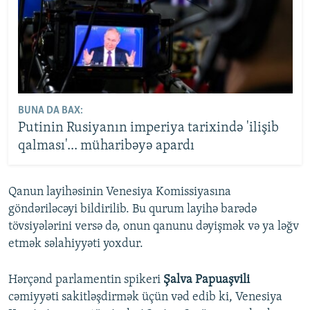
BUNA DA BAX:
Putinin Rusiyanın imperiya tarixində 'ilişib
qalması'... müharibəyə apardı
Qanun layihəsinin Venesiya Komissiyasına
göndəriləcəyi bildirilib. Bu qurum layihə barədə
tövsiyələrini versə də, onun qanunu dəyişmək və ya ləğv
etmək səlahiyyəti yoxdur.
Hərçənd parlamentin spikeri
Şalva Papuaşvili
cəmiyyəti sakitləşdirmək üçün vəd edib ki, Venesiya