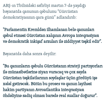
ABŞ-ın Tbilisidəki səfirliyi martın 7-də yaydığı
bəyanatda qanunun qəbulunu “Gürcüstan
demokratiyasının qara günü” adlandırıb:
"Parlamentin Kremldən ilhamlanan belə qanunları
qəbul etməsi Gürcüstan xalqının Avropa inteqrasiyası
və demokratik inkişaf arzuları ilə ziddiyyət təşkil edir”.
Bəyanatda daha sonra deyilir:
"Bu qanunların qəbulu Gürcüstanın strateji partnyorları
ilə münasibətlərinə ziyan vuracaq və çox sayda
Gürcüstan təşkilatlarının soydaşlar üçün gördüyü işə
xələl gətirəcək. Bütün bu proses və qanun layihəsi
hakim partiyanın Avroatlantika inteqrasiyası
öhdəliyinə sadiq olması barədə real suallar doğurur”.