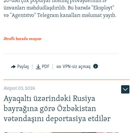
20-dən çox populyar hostinq provayderinin IP
ünvanları məhdudlaşdırılıb. Bu barədə "Eksployt"
və "Agentstvo" Telegram kanalları məlumat yayıb.
Ətraflı burada oxuyun
Paylaş
PDF
VPN-siz açmaq
Avqust 03, 2026
Ayaqaltı üzərindəki Rusiya
bayrağına görə Özbəkistan
vətəndaşını deportasiya etdilər