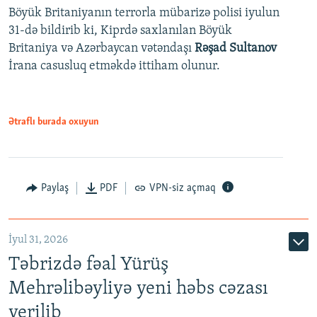
Böyük Britaniyanın terrorla mübarizə polisi iyulun
31-də bildirib ki, Kiprdə saxlanılan Böyük
Britaniya və Azərbaycan vətəndaşı
Rəşad Sultanov
İrana casusluq etməkdə ittiham olunur.
Ətraflı burada oxuyun
Paylaş
PDF
VPN-siz açmaq
İyul 31, 2026
Təbrizdə fəal Yürüş
Mehrəlibəyliyə yeni həbs cəzası
verilib