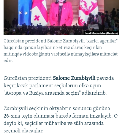
İNFOQRAFIKA
AZƏRBAYCAN ƏDƏBIYYATI KITABXANASI
MISSIYAMIZ
BIZI IZLƏ
KARIKATURA
İSLAM VƏ DEMOKRATIYA
PEŞƏ ETIKASI VƏ JURNALISTIKA STANDARTLARIMIZ
İZ - MƏDƏNIYYƏT PROQRAMI
MATERIALLARIMIZDAN ISTIFADƏ
AZADLIQRADIOSU MOBIL TELEFONUNUZDA
RFE/RL-in bütün saytları
Gürcüstan prezidenti Salome Zurabişvili "xarici agentlər"
haqqında qanun layihəsinə etiraz olaraq keçirilən
BIZIMLƏ ƏLAQƏ
mitinqdə videobağlantı vasitəsilə nümayişçilərə müraciət
XƏBƏR BÜLLETENLƏRIMIZ
edir.
Gürcüstan prezidenti
Salome Zurabişvili
payızda
keçiriləcək parlament seçkilərini ölkə üçün
"Avropa və Rusiya arasında seçim" adlandırıb.
Zurabişvili seçkinin oktyabrın sonuncu gününə –
26-sına təyin olunması barədə fərman imzalayıb. O
deyib ki, seçicilər müharibə və sülh arasında
seçməli olacaqlar.