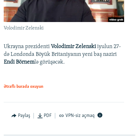
Volodimir Zelenski
Ukrayna prezidenti
Volodimir Zelenski
iyulun 27-
də Londonda Böyük Britaniyanın yeni baş naziri
Endi Börnem
lə görüşəcək.
Ətraflı burada oxuyun
Paylaş
PDF
VPN-siz açmaq