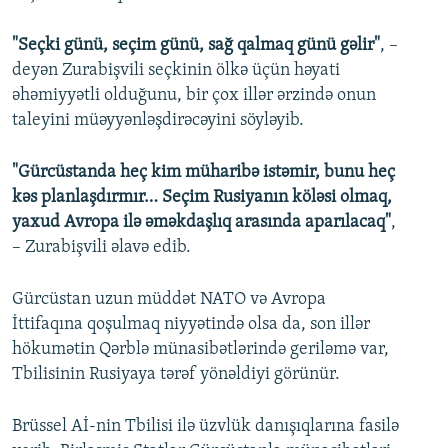
"Seçki günü, seçim günü, sağ qalmaq günü gəlir"
, –
deyən Zurabişvili seçkinin ölkə üçün həyati
əhəmiyyətli olduğunu, bir çox illər ərzində onun
taleyini müəyyənləşdirəcəyini söyləyib.
"Gürcüstanda heç kim müharibə istəmir, bunu heç
kəs planlaşdırmır… Seçim Rusiyanın köləsi olmaq,
yaxud Avropa ilə əməkdaşlıq arasında aparılacaq"
,
– Zurabişvili əlavə edib.
Gürcüstan uzun müddət NATO və Avropa
İttifaqına qoşulmaq niyyətində olsa da, son illər
hökumətin Qərblə münasibətlərində geriləmə var,
Tbilisinin Rusiyaya tərəf yönəldiyi görünür.
Brüssel Aİ-nin Tbilisi ilə üzvlük danışıqlarına fasilə