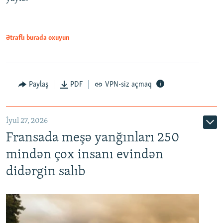
Ətraflı burada oxuyun
Paylaş
PDF
VPN-siz açmaq
İyul 27, 2026
Fransada meşə yanğınları 250
mindən çox insanı evindən
didərgin salıb