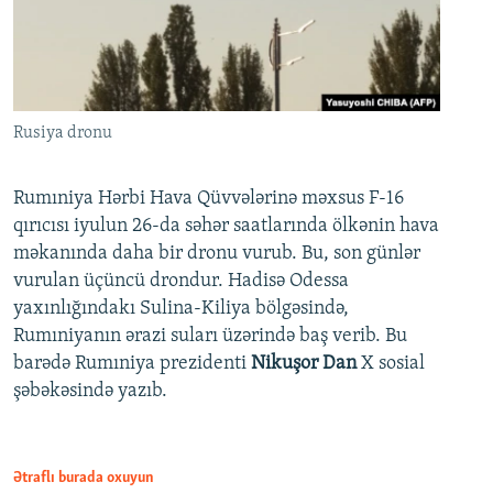
Rusiya dronu
Rumıniya Hərbi Hava Qüvvələrinə məxsus F-16
qırıcısı iyulun 26-da səhər saatlarında ölkənin hava
məkanında daha bir dronu vurub. Bu, son günlər
vurulan üçüncü drondur. Hadisə Odessa
yaxınlığındakı Sulina-Kiliya bölgəsində,
Rumıniyanın ərazi suları üzərində baş verib. Bu
barədə Rumıniya prezidenti
Nikuşor Dan
X sosial
şəbəkəsində yazıb.
Ətraflı burada oxuyun