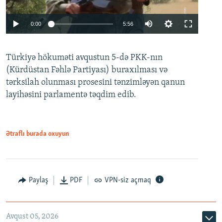
Auto
0:00
5:56
240p
Türkiyə hökuməti avqustun 5-də PKK-nın
360p
(Kürdüstan Fəhlə Partiyası) buraxılması və
480p
Auto
240p
360p
480p
tərksilah olunması prosesini tənzimləyən qanun
720p
layihəsini parlamentə təqdim edib.
720p
1080p
1080p
Ətraflı burada oxuyun
Paylaş
PDF
VPN-siz açmaq
Avqust 05, 2026