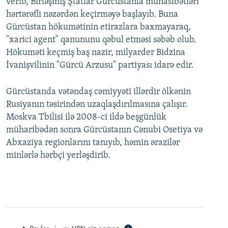
verib, Birləşmiş Ştatlar Gürcüstanla münasibətləri
hərtərəfli nəzərdən keçirməyə başlayıb. Buna
Gürcüstan hökumətinin etirazlara baxmayaraq,
"xarici agent" qanununu qəbul etməsi səbəb olub.
Hökuməti keçmiş baş nazir, milyarder Bidzina
İvanişvilinin "Gürcü Arzusu" partiyası idarə edir.
Gürcüstanda vətəndaş cəmiyyəti illərdir ölkənin
Rusiyanın təsirindən uzaqlaşdırılmasına çalışır.
Moskva Tbilisi ilə 2008-ci ildə beşgünlük
müharibədən sonra Gürcüstanın Cənubi Osetiya və
Abxaziya regionlarını tanıyıb, həmin ərazilər
minlərlə hərbçi yerləşdirib.