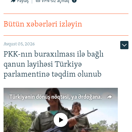
Paylaş
VPN-siz açmaq
Bütün xəbərləri izləyin
Avqust 05, 2026
PKK-nın buraxılması ilə bağlı
qanun layihəsi Türkiyə
parlamentinə təqdim olunub
Türkiyənin dönüş nöqtəsi, ya Ərdoğana üçüncü şans: PKK ilə qəfil barışıq nə deməkdir?
No media source currently available