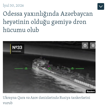
İyul 30, 2026
Odessa yaxınlığında Azərbaycan
heyətinin olduğu gəmiyə dron
hücumu olub
Ukrayna Qara və Azov dənizlərində Rusiya tankerlərini
vurub