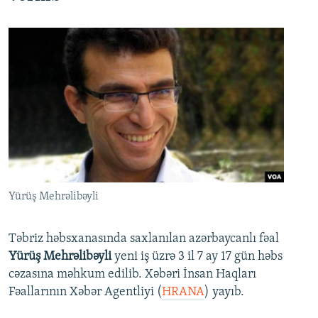
Yürüş Mehrəlibəyli
Təbriz həbsxanasında saxlanılan azərbaycanlı fəal
Yürüş Mehrəlibəyli
yeni iş üzrə 3 il 7 ay 17 gün həbs
cəzasına məhkum edilib. Xəbəri İnsan Haqları
Fəallarının Xəbər Agentliyi (
HRANA
) yayıb.