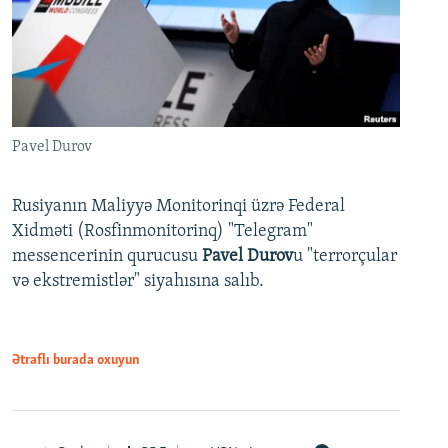
Pavel Durov
Rusiyanın Maliyyə Monitorinqi üzrə Federal
Xidməti (Rosfinmonitorinq) "Telegram"
messencerinin qurucusu
Pavel Durov
u "terrorçular
və ekstremistlər" siyahısına salıb.
Ətraflı burada oxuyun