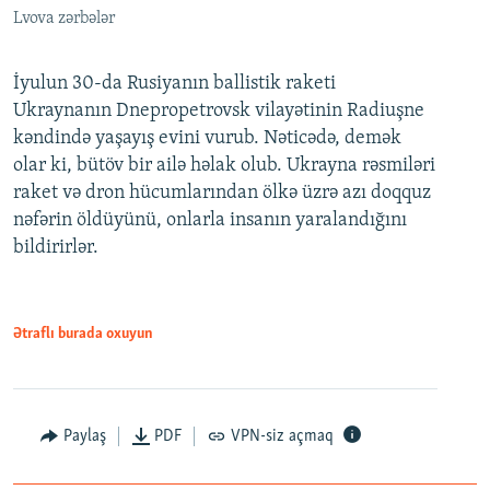
Lvova zərbələr
İyulun 30-da Rusiyanın ballistik raketi
Ukraynanın Dnepropetrovsk vilayətinin Radiuşne
kəndində yaşayış evini vurub. Nəticədə, demək
olar ki, bütöv bir ailə həlak olub. Ukrayna rəsmiləri
raket və dron hücumlarından ölkə üzrə azı doqquz
nəfərin öldüyünü, onlarla insanın yaralandığını
bildirirlər.
Ətraflı burada oxuyun
Paylaş
PDF
VPN-siz açmaq