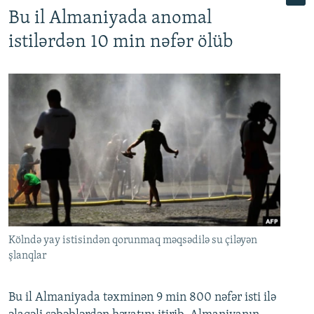
Bu il Almaniyada anomal
istilərdən 10 min nəfər ölüb
Kölndə yay istisindən qorunmaq məqsədilə su çiləyən
şlanqlar
Bu il Almaniyada təxminən 9 min 800 nəfər isti ilə