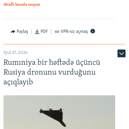
Ətraflı burada oxuyun
Paylaş
PDF
VPN-siz açmaq
İyul 27, 2026
Rumıniya bir həftədə üçüncü
Rusiya dronunu vurduğunu
açıqlayıb