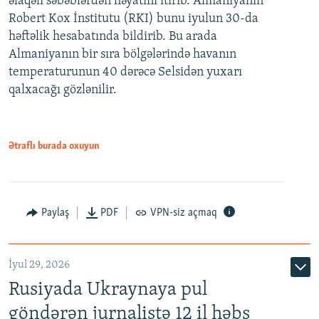
əlaqəli səbəblərdən həyatını itirib. Almaniyanın
Robert Kox İnstitutu (RKI) bunu iyulun 30-da
həftəlik hesabatında bildirib. Bu arada
Almaniyanın bir sıra bölgələrində havanın
temperaturunun 40 dərəcə Selsidən yuxarı
qalxacağı gözlənilir.
Ətraflı burada oxuyun
Paylaş
PDF
VPN-siz açmaq
İyul 29, 2026
Rusiyada Ukraynaya pul
göndərən jurnalistə 12 il həbs