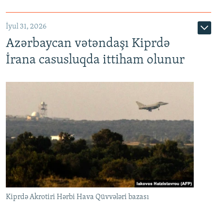
İyul 31, 2026
Azərbaycan vətəndaşı Kiprdə
İrana casusluqda ittiham olunur
Kiprdə Akrotiri Hərbi Hava Qüvvələri bazası