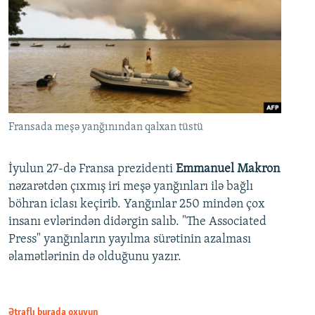
Fransada meşə yanğınından qalxan tüstü
İyulun 27-də Fransa prezidenti
Emmanuel Makron
nəzarətdən çıxmış iri meşə yanğınları ilə bağlı
böhran iclası keçirib. Yanğınlar 250 mindən çox
insanı evlərindən didərgin salıb. "The Associated
Press" yanğınların yayılma sürətinin azalması
əlamətlərinin də olduğunu yazır.
Ətraflı burada oxuyun