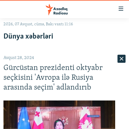
Keçid
linkləri
Əsas
2026, 07 Avqust, cümə, Bakı vaxtı 11:16
məzmuna
GÜNDƏM
Dünya xəbərləri
qayıt
#İZAHLA
Əsas
KORRUPSIOMETR
naviqasiyaya
Avqust 28, 2024
qayıt
#ƏSLINDƏ
Axtarışa
Gürcüstan prezidenti oktyabr
FƏRQƏ BAX
keç
seçkisini 'Avropa ilə Rusiya
QANUNI DOĞRU
arasında seçim' adlandırıb
ARAŞDIRMA
MULTIMEDIA
RADIO ARXIV
VIDEO
HAQQIMIZDA
FOTOQALEREYA
OXU ZALI