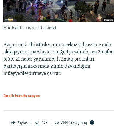
Hadisənin baş verdiyi ərazi
Avqustun 2-də Moskvanın mərkəzində restoranda
əldəqayırma partlayıcı qurğu işə salınıb, azı 3 nəfər
ölüb, 21 nəfər yaralanıb. İstintaq orqanları
partlayışın arxasında kimin dayandığını
müəyyənləşdirməyə çalışır.
Ətraflı burada oxuyun
Paylaş
PDF
VPN-siz açmaq