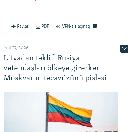
Paylaş
PDF
VPN-siz açmaq
İyul 27, 2026
Litvadan təklif: Rusiya
vətəndaşları ölkəyə girərkən
Moskvanın təcavüzünü pisləsin