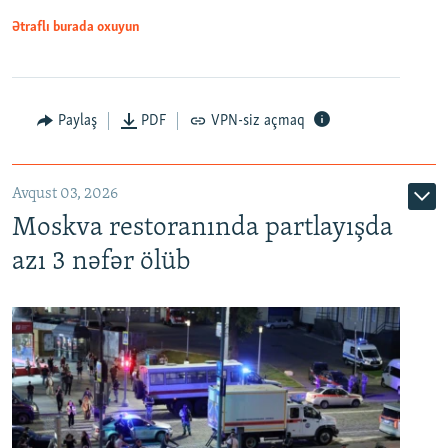
Ətraflı burada oxuyun
Paylaş
PDF
VPN-siz açmaq
Avqust 03, 2026
Moskva restoranında partlayışda
azı 3 nəfər ölüb