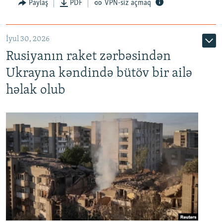
Paylaş
PDF
VPN-siz açmaq
İyul 30, 2026
Rusiyanın raket zərbəsindən
Ukrayna kəndində bütöv bir ailə
həlak olub