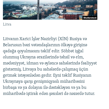
Litva
Litvanın Xarici İşlər Nazirliyi (XİN) Rusiya və
Belarusun bəzi vətəndaşlarının ölkəyə girişinə
qadağa qoyulmasını təklif edir. Söhbət işğal
olunmuş Ukrayna ərazilərində təhsil və elm,
mədəniyyət, idman və əyləncə sahələrində fəaliyyət
göstərmiş, Litvaya bu sahələrdə çalışmaq üçün
getmək istəyənlədən gedir. Eyni təklif Rusiyanın
Ukraynaya qarşı genişmiqyaslı müharibəsini
birbaşa və ya dolayısı ilə dəstəkləyən və ya bu
müharibədə iştirak edən şəxsləri də nəzərdə tutur.