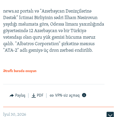
news.az portalı və "Azərbaycan Dənizçilərinə
Dəstək" İctimai Birliyinin sədri İlham Nəsirovun
yaydığı məlumata görə, Odessa limanı yaxınlığında
göyərtəsində 12 Azərbaycan və bir Türkiyə
vətəndaşı olan quru yük gəmisi hücuma məruz
qalıb. "Albatros Corporation" şirkətinə məxsus
"ATA-2" adlı gəmiyə üç dron zərbəsi endirilib.
Ətraflı burada oxuyun
Paylaş
PDF
VPN-siz açmaq
İyul 30, 2026