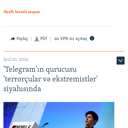
Ətraflı burada oxuyun
Paylaş
PDF
VPN-siz açmaq
İyul 30, 2026
'Telegram'ın qurucusu
'terrorçular və ekstremistlər'
siyahısında