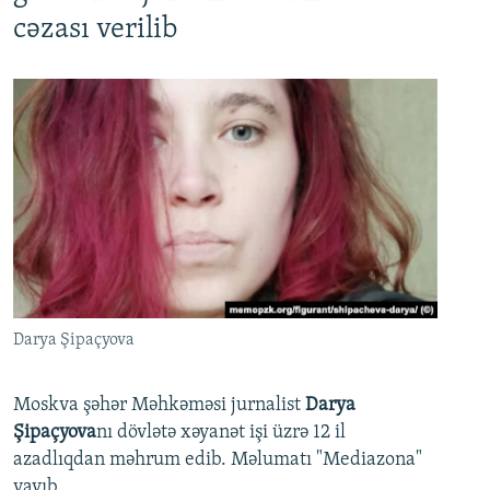
cəzası verilib
Darya Şipaçyova
Moskva şəhər Məhkəməsi jurnalist
Darya
Şipaçyova
nı dövlətə xəyanət işi üzrə 12 il
azadlıqdan məhrum edib. Məlumatı "Mediazona"
yayıb.