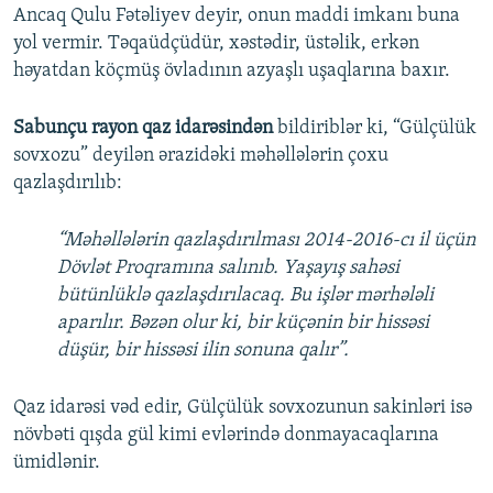
Ancaq Qulu Fətəliyev deyir, onun maddi imkanı buna
yol vermir. Təqaüdçüdür, xəstədir, üstəlik, erkən
həyatdan köçmüş övladının azyaşlı uşaqlarına baxır.
Sabunçu rayon qaz idarəsindən
bildiriblər ki, “Gülçülük
sovxozu” deyilən ərazidəki məhəllələrin çoxu
qazlaşdırılıb:
“Məhəllələrin qazlaşdırılması 2014-2016-cı il üçün
Dövlət Proqramına salınıb. Yaşayış sahəsi
bütünlüklə qazlaşdırılacaq. Bu işlər mərhələli
aparılır. Bəzən olur ki, bir küçənin bir hissəsi
düşür, bir hissəsi ilin sonuna qalır”.
Qaz idarəsi vəd edir, Gülçülük sovxozunun sakinləri isə
növbəti qışda gül kimi evlərində donmayacaqlarına
ümidlənir.