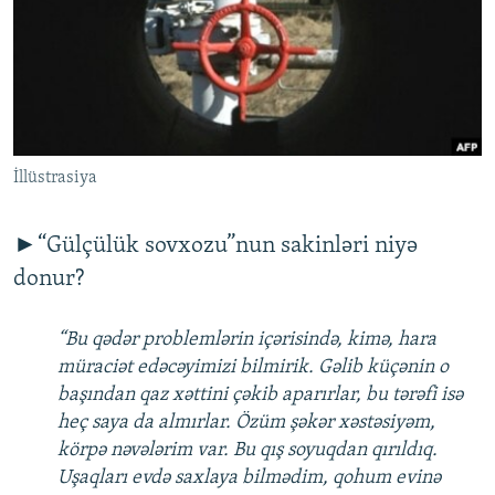
İNFOQRAFIKA
AZƏRBAYCAN ƏDƏBIYYATI KITABXANASI
MISSIYAMIZ
BIZI IZLƏ
KARIKATURA
İSLAM VƏ DEMOKRATIYA
PEŞƏ ETIKASI VƏ JURNALISTIKA STANDARTLARIMIZ
İZ - MƏDƏNIYYƏT PROQRAMI
MATERIALLARIMIZDAN ISTIFADƏ
AZADLIQRADIOSU MOBIL TELEFONUNUZDA
RFE/RL-in bütün saytları
İllüstrasiya
BIZIMLƏ ƏLAQƏ
XƏBƏR BÜLLETENLƏRIMIZ
►“Gülçülük sovxozu”nun sakinləri niyə
donur?
“Bu qədər problemlərin içərisində, kimə, hara
müraciət edəcəyimizi bilmirik. Gəlib küçənin o
başından qaz xəttini çəkib aparırlar, bu tərəfi isə
heç saya da almırlar. Özüm şəkər xəstəsiyəm,
körpə nəvələrim var. Bu qış soyuqdan qırıldıq.
Uşaqları evdə saxlaya bilmədim, qohum evinə