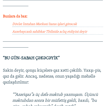
____________
Bunlara da bax:
Dövlət İmtahan Mərkəzi hansı işləri görəcək
Azərbaycanlı sahibkar Tbilisidə aclıq etdiyini deyir
_______________________________________________
____________
“BU GÜN-SABAH ÇƏKƏCƏYİK”
Sakin deyir, qonşu küçələrə qaz xətti çəkilib. Yaxşı-pis,
qaz da gəlir. Ancaq, nədənsə, onun yaşadığı məhəllə
qazlaşdırılmır:
““Azəriqaz”a üç dəfə məktub yazmışam. Üçüncü
məktubdan sonra bir müfəttiş gəldi, baxdı, “bu