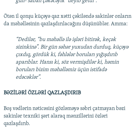
gün- sabah çəkəcəyik” deyib getdi”.
Ötən il qonşu küçəyə qaz xətti çəkiləndə sakinlər onların
da məhəlləsinin qazlaşdırılacağını düşünüblər. Amma:
“Dedilər, “bu məhəllə ilə işləri bitirək, keçək
sizinkinə”. Bir gün səhər yuxudan durduq, küçəyə
çıxdıq, gördük ki, fəhlələr boruları yığışdırıb
aparıblar. Hansı ki, söz vermişdilər ki, həmin
boruları bizim məhəlləmiz üçün istifadə
edəcəklər”.
BƏZİLƏRİ ÖZLƏRİ QAZLAŞDIRIB
Boş vədlərin nəticəsini gözləməyə səbri çatmayan bəzi
sakinlər texniki şərt alaraq mənzillərini özləri
qazlaşdırıb.