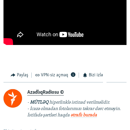
Paylaş
VPN-siz açmaq
Bizi izlə
AzadlıqRadiosu ©
-
MÜTLƏQ
hiperlinklə istinad verilməlidir.
- İcazə olmadan fotolarımızı təkrar dərc etməyin.
İstifadə şərtləri haqda
ətraflı burada