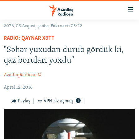
Keçid
linkləri
Əsas
2026, 08 Avqust, şənbə, Bakı vaxtı 05:22
məzmuna
GÜNDƏM
RADIO: QAYNAR XƏTT
qayıt
#İZAHLA
Əsas
"Səhər yuxudan durub gördük ki,
KORRUPSIOMETR
naviqasiyaya
qaz boruları yoxdu"
qayıt
#ƏSLINDƏ
Axtarışa
AzadlıqRadiosu ©
FƏRQƏ BAX
keç
Aprel 12, 2016
QANUNI DOĞRU
ARAŞDIRMA
Paylaş
VPN-siz açmaq
MULTIMEDIA
RADIO ARXIV
VIDEO
HAQQIMIZDA
FOTOQALEREYA
OXU ZALI