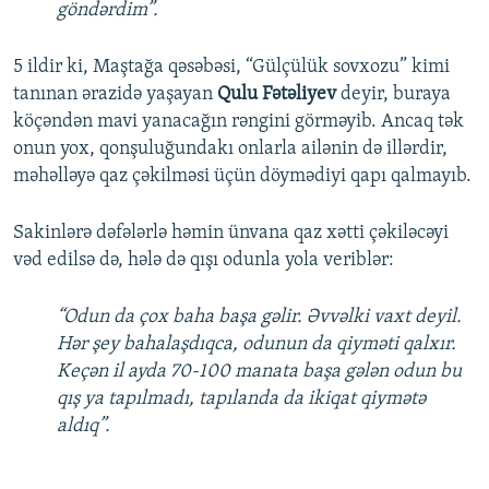
göndərdim”.
5 ildir ki, Maştağa qəsəbəsi, “Gülçülük sovxozu” kimi
tanınan ərazidə yaşayan
Qulu Fətəliyev
deyir, buraya
köçəndən mavi yanacağın rəngini görməyib. Ancaq tək
onun yox, qonşuluğundakı onlarla ailənin də illərdir,
məhəlləyə qaz çəkilməsi üçün döymədiyi qapı qalmayıb.
Sakinlərə dəfələrlə həmin ünvana qaz xətti çəkiləcəyi
vəd edilsə də, hələ də qışı odunla yola veriblər:
“Odun da çox baha başa gəlir. Əvvəlki vaxt deyil.
Hər şey bahalaşdıqca, odunun da qiyməti qalxır.
Keçən il ayda 70-100 manata başa gələn odun bu
qış ya tapılmadı, tapılanda da ikiqat qiymətə
aldıq”.
_______________________________________________