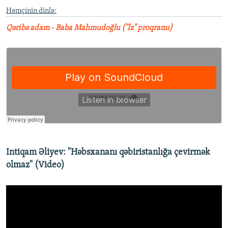
Həmçinin dinlə:
Qəribə adam - Baba Mahmudoğlu ("İz" proqramı)
Intiqam Əliyev: "Həbsxananı qəbiristanlığa çevirmək
olmaz" (Video)