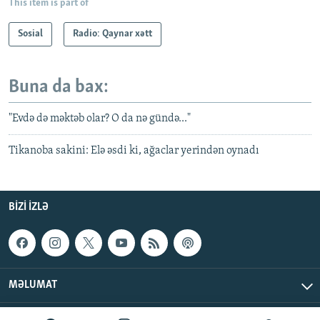
This item is part of
Sosial
Radio: Qaynar xətt
Buna da bax:
"Evdə də məktəb olar? O da nə gündə..."
Tikanoba sakini: Elə əsdi ki, ağaclar yerindən oynadı
BIZI IZLƏ
MƏLUMAT