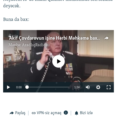
deyəcək.
Buna da bax:
"Akif Çovdarovun işinə Hərbi Məhkəmə baxmalıdır"
Mənbə:
AzadlıqRadiosu
No media source currently available
0:00
1:24
Paylaş
VPN-siz açmaq
Bizi izlə