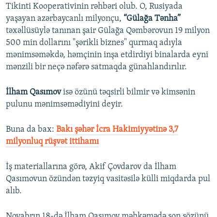
Tikinti Kooperativinin rəhbəri olub. O, Rusiyada
yaşayan azərbaycanlı milyonçu,
“Gülağa Tənha”
təxəllüsüylə tanınan şair Gülağa Qəmbərovun 19 milyon
500 min dollarını "şərikli biznes" qurmaq adıyla
mənimsəməkdə, həmçinin inşa etdirdiyi binalarda eyni
mənzili bir neçə nəfərə satmaqda günahlandırılır.
İlham Qasımov
isə özünü təqsirli bilmir və kimsənin
pulunu mənimsəmədiyini deyir.
Buna da bax:
Bakı şəhər İcra Hakimiyyətinə 3,7
milyonluq rüşvət ittihamı
İş materiallarına görə, Akif Çovdarov da İlham
Qasımovun özündən təzyiq vasitəsilə külli miqdarda pul
alıb.
Noyabrın 18-də İlham Qasımov məhkəmədə son sözünü