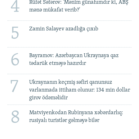
4
Rüfət Səfərov: 'Mənim günahımdır ki, ABŞ
mənə mükafat verib?'
5
Zamin Salayev azadlığa çıxıb
6
Bayramov: Azərbaycan Ukraynaya qaz
tədarük etməyə hazırdır
7
Ukraynanın keçmiş səfiri qanunsuz
varlanmada ittiham olunur: 134 min dollar
girov ödəməlidir
8
Matviyenkodan Rubinyana xəbərdarlıq:
rusiyalı turistlər gəlməyə bilər