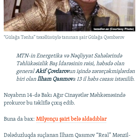
İNFOQRAFIKA
AZƏRBAYCAN ƏDƏBIYYATI KITABXANASI
MISSIYAMIZ
BIZI IZLƏ
KARIKATURA
İSLAM VƏ DEMOKRATIYA
PEŞƏ ETIKASI VƏ JURNALISTIKA STANDARTLARIMIZ
İZ - MƏDƏNIYYƏT PROQRAMI
MATERIALLARIMIZDAN ISTIFADƏ
“Gülağa Tənha” təxəllüsüylə tanınan şair Gülağa Qəmbərov
AZADLIQRADIOSU MOBIL TELEFONUNUZDA
RFE/RL-in bütün saytları
BIZIMLƏ ƏLAQƏ
MTN-in Energetika və Nəqliyyat Sahələrində
XƏBƏR BÜLLETENLƏRIMIZ
Təhlükəsizlik Baş İdarəsinin rəisi, həbsdə olan
general
Akif Çovdarov
un işində zərərçəkmişlərdən
biri olan
İlham Qasımov
a 13 il həbs cəzası istənilib.
Noyabrın 14-də Bakı Ağır Cinayətlər Məhkəməsində
prokuror bu təkliflə çıxış edib.
Buna da bax:​
Milyonçu şairi belə aldadıblar
Dələduzluqda suçlanan İlham Qasımov “Real” Mənzil-