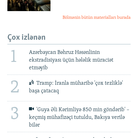
Bölmənin bütün materialları burada
Çox izlənən
1
Azərbaycan Bəhruz Həsənlinin
ekstradisiyası üçün hələlik müraciət
etməyib
2
Tramp: İranla müharibə 'çox tezliklə'
başa çatacaq
3
'Guya Əli Kərimliyə 850 min göndərib' –
keçmiş mühafizəçi tutuldu, Bakıya verilə
bilər