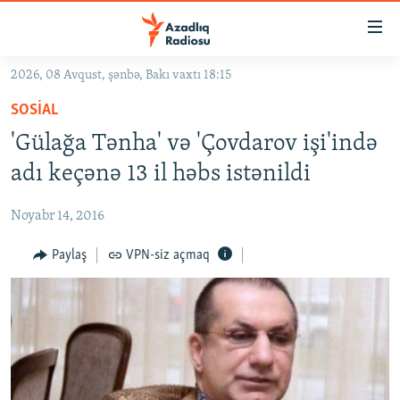
Keçid
linkləri
Əsas
2026, 08 Avqust, şənbə, Bakı vaxtı 18:15
məzmuna
GÜNDƏM
SOSIAL
qayıt
#İZAHLA
Əsas
'Gülağa Tənha' və 'Çovdarov işi'ində
KORRUPSIOMETR
naviqasiyaya
adı keçənə 13 il həbs istənildi
qayıt
#ƏSLINDƏ
Axtarışa
Noyabr 14, 2016
FƏRQƏ BAX
keç
QANUNI DOĞRU
Paylaş
VPN-siz açmaq
ARAŞDIRMA
MULTIMEDIA
RADIO ARXIV
VIDEO
HAQQIMIZDA
FOTOQALEREYA
OXU ZALI