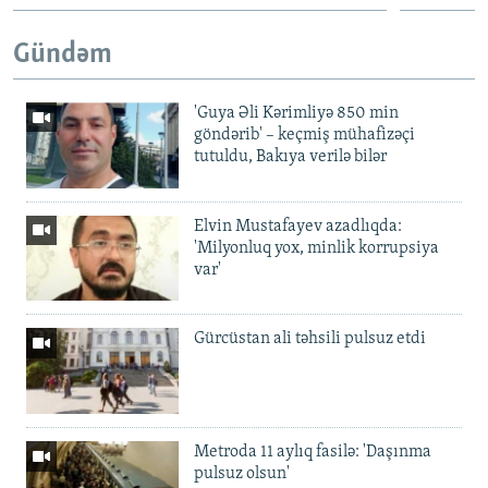
Gündəm
'Guya Əli Kərimliyə 850 min
göndərib' – keçmiş mühafizəçi
tutuldu, Bakıya verilə bilər
Elvin Mustafayev azadlıqda:
'Milyonluq yox, minlik korrupsiya
var'
Gürcüstan ali təhsili pulsuz etdi
Metroda 11 aylıq fasilə: 'Daşınma
pulsuz olsun'