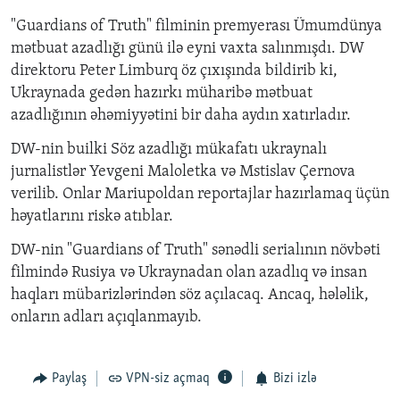
"Guardians of Truth" filminin premyerası Ümumdünya
m
ə
tbuat azadl
ığı
g
ü
n
ü
il
ə
eyni vaxta sal
ı
nm
ış
d
ı
. DW
direktoru Peter Limburq
ö
z
çı
x
ışı
nda bildirib ki,
Ukraynada ged
ə
n haz
ı
rk
ı
m
ü
harib
ə
m
ə
tbuat
azadl
ığı
n
ı
n
ə
h
ə
miyy
ə
tini bir daha ayd
ı
n xatırladır.
DW-nin builki Söz azadlığı mükafatı ukraynalı
jurnalistl
ə
r Yevgeni Maloletka v
ə
Mstislav
Ç
ernova
verilib. Onlar Mariupoldan reportajlar haz
ı
rlamaq
üçü
n
h
ə
yatlar
ı
n
ı
risk
ə
at
ı
blar.
DW-nin "Guardians of Truth" s
ə
n
ə
dli serial
ı
n
ı
n n
ö
vb
ə
ti
filmind
ə
Rusiya v
ə
Ukraynadan olan azadl
ı
q v
ə
insan
haqlar
ı
m
ü
barizl
ə
rind
ə
n s
ö
z a
çı
lacaq. Ancaq, h
ə
l
ə
lik,
onlar
ı
n adlar
ı
a
çı
qlanmay
ı
b.
Paylaş
VPN-siz açmaq
Bizi izlə