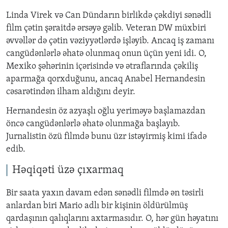
Linda Virek v
ə
Can D
ü
ndar
ı
n birlikd
ə
ç
ə
kdiyi s
ə
n
ə
dli
film
ç
ə
tin
ş
ə
raitd
ə
ə
rs
ə
y
ə
g
ə
lib. Veteran DW müxbiri
ə
vv
ə
ll
ə
r d
ə
ç
ə
tin v
ə
ziyy
ə
tl
ə
rd
ə
i
ş
l
ə
yib. Ancaq i
ş
zaman
ı
cang
ü
d
ə
nl
ə
rl
ə
ə
hat
ə
olunmaq onun
üçü
n yeni idi. O,
Mexiko ş
ə
h
ə
rinin i
ç
ə
risind
ə
v
ə
ə
traflar
ı
nda
ç
ə
kili
ş
aparma
ğ
a qorxdu
ğ
unu, ancaq Anabel Hernandesin
c
ə
sar
ə
tind
ə
n ilham ald
ığı
n
ı
deyir.
Hernandesin öz azyaşlı oğlu yerim
ə
y
ə
ba
ş
lamazdan
ö
nc
ə
cang
ü
d
ə
nl
ə
rl
ə
ə
hat
ə
olunma
ğ
a ba
ş
lay
ı
b.
Jurnalistin
ö
z
ü
filmd
ə
bunu
ü
zr ist
ə
yirmi
ş
kimi ifad
ə
edib.
H
ə
qiq
ə
ti
ü
z
ə
çı
xarmaq
Bir saata yaxın davam ed
ə
n s
ə
n
ə
dli filmd
ə
ə
n t
ə
sirli
anlardan biri Mario adlı bir kişinin öldürülmüş
qardaşının qalıqlarını axtarmasıdır. O, h
ə
r g
ü
n h
ə
yat
ı
n
ı