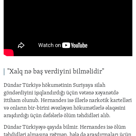
"Xalq n
ə
ba
ş
verdiyini bilm
ə
lidir
"
Dündar Türkiy
ə
h
ö
kum
ə
tinin Suriyaya silah
g
ö
nd
ə
rdiyini i
şı
qland
ı
rd
ığı
üçü
n v
ə
t
ə
n
ə
x
ə
yan
ə
td
ə
ittiham olunub. Hernandes is
ə
ill
ə
rl
ə
narkotik kartell
ə
ri
v
ə
onlar
ı
n bir-birini
ə
v
ə
zl
ə
y
ə
n h
ö
kum
ə
tl
ə
rl
ə
ə
laq
ə
sini
ara
ş
d
ı
rd
ığı
üçü
n d
ə
f
ə
l
ə
rl
ə
ö
l
ü
m t
ə
hdidl
ə
ri al
ı
b.
Dündar Türkiy
ə
y
ə
qay
ı
da bilmir. Hernandes is
ə
ö
l
ü
m
t
ə
hdidl
ə
ri almas
ı
na r
ə
ğ
m
ə
n, h
ə
l
ə
d
ə
ara
ş
d
ı
rmalar
ı
üçü
n