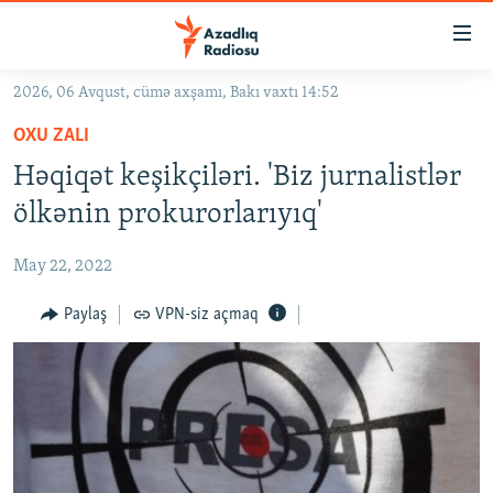
Keçid
linkləri
Əsas
2026, 06 Avqust, cümə axşamı, Bakı vaxtı 14:52
məzmuna
GÜNDƏM
OXU ZALI
qayıt
#İZAHLA
Əsas
Həqiqət keşikçiləri. 'Biz jurnalistlər
KORRUPSIOMETR
naviqasiyaya
ölkənin prokurorlarıyıq'
qayıt
#ƏSLINDƏ
Axtarışa
May 22, 2022
FƏRQƏ BAX
keç
QANUNI DOĞRU
Paylaş
VPN-siz açmaq
ARAŞDIRMA
MULTIMEDIA
RADIO ARXIV
VIDEO
HAQQIMIZDA
FOTOQALEREYA
OXU ZALI