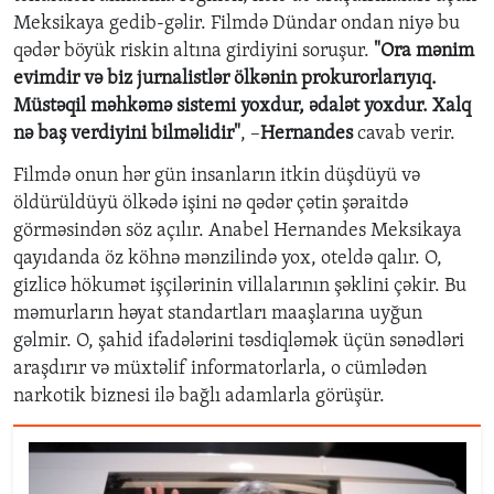
Meksikaya gedib-g
ə
lir. Filmd
ə
D
ü
ndar ondan niy
ə
bu
q
ə
d
ə
r b
ö
y
ü
k riskin alt
ı
na girdiyini soru
ş
ur.
"Ora m
ə
nim
evimdir v
ə
biz jurnalistl
ə
r
ö
lk
ə
nin prokurorlar
ı
y
ı
q.
M
ü
st
ə
qil m
ə
hk
ə
m
ə
sistemi yoxdur,
ə
dal
ə
t yoxdur. Xalq
n
ə
ba
ş
verdiyini bilm
ə
lidir
"
,
–
Hernandes
cavab verir.
Filmd
ə
onun h
ə
r g
ü
n insanlar
ı
n itkin d
üş
d
ü
y
ü
v
ə
ö
ld
ü
r
ü
ld
ü
y
ü
ö
lk
ə
d
ə
i
ş
ini n
ə
q
ə
d
ə
r
ç
ə
tin
ş
ə
raitd
ə
g
ö
rm
ə
sind
ə
n s
ö
z a
çı
l
ı
r. Anabel Hernandes Meksikaya
qay
ı
danda
ö
z k
ö
hn
ə
m
ə
nzilind
ə
yox, oteld
ə
qal
ı
r. O,
gizlic
ə
h
ö
kum
ə
t i
şç
il
ə
rinin villalar
ı
n
ı
n
ş
ə
klini
ç
ə
kir. Bu
m
ə
murlar
ı
n h
ə
yat standartlar
ı
maa
ş
lar
ı
na uy
ğ
un
g
ə
lmir. O,
ş
ahid ifad
ə
l
ə
rini t
ə
sdiql
ə
m
ə
k
üçü
n s
ə
n
ə
dl
ə
ri
ara
ş
d
ı
r
ı
r v
ə
m
ü
xt
ə
lif informatorlarla, o c
ü
ml
ə
d
ə
n
narkotik biznesi il
ə
ba
ğ
l
ı
adamlarla g
ö
r
üşür.