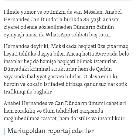
Filmd
ə
yumor v
ə
optimizm d
ə
var. M
ə
s
ə
l
ə
n, Anabel
Hernandes Can D
ü
ndarla birlikd
ə
83-ya
ş
l
ı
anas
ı
n
ı
ziyar
ə
t ed
ə
nd
ə
g
ö
zl
ə
nilm
ə
d
ə
n D
ü
ndar
ı
n
ö
z
ü
n
ü
n
eyniya
ş
l
ı
anas
ı
il
ə
WhatsApp s
ö
hb
ə
ti ba
ş
tutur.
Hernandes deyir ki, Meksikada h
ə
qiq
ə
ti
ü
z
ə
çı
xarmaq
h
ə
yati t
ə
hl
ü
k
ə
da
şı
ya bil
ə
r. Ancaq h
ə
tta Avropada bel
ə
insanlar he
ç
d
ə
h
ə
mi
ş
ə
h
ə
qiq
ə
ti bilm
ə
k ist
ə
mirl
ə
r.
D
ü
nyadak
ı
kriminal strukturlar h
ə
m d
ə
Q
ə
rbin
say
ə
sind
ə
f
ə
aliyy
ə
t g
ö
st
ə
r
ə
bilirl
ə
r. O
ə
lav
ə
edib ki,
heroin v
ə
kokain istifad
ə
si birba
ş
a qanunsuz narkotik
trafikinqi il
ə
ba
ğ
l
ı
d
ı
r.
Anabel Hernandes v
ə
Can D
ü
ndar
ı
n
ü
mumi c
ə
h
ə
tl
ə
ri
h
ə
m zorak
ı
l
ı
q v
ə
ö
l
ü
m t
ə
hdidl
ə
ri qar
şı
s
ı
nda
m
ə
ğ
lubedilm
ə
z c
ə
sar
ə
t, h
ə
m d
ə
istilik v
ə
insanilikdir.
Mariupoldan reportaj ed
ə
nl
ə
r