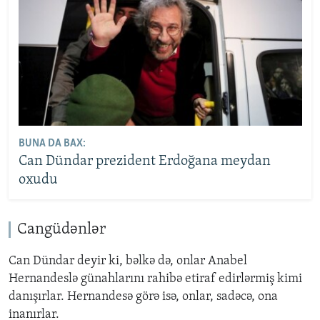
BUNA DA BAX:
Can Dündar prezident Erdoğana meydan
oxudu
Cangüd
ə
nl
ə
r
Can Dündar deyir ki, b
ə
lk
ə
d
ə,
onlar Anabel
Hernandesl
ə
g
ü
nahlar
ı
n
ı
rahib
ə
etiraf edirl
ə
rmi
ş
kimi
dan
ışı
rlar. Hernandes
ə
g
ö
r
ə
is
ə,
onlar, sad
ə
c
ə
, ona
inan
ı
rlar.