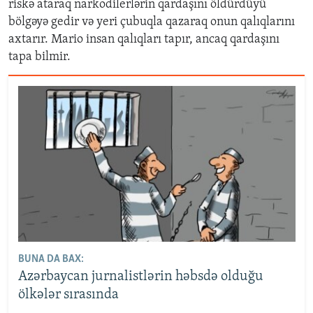
risk
ə
ataraq narkodilerl
ə
rin qarda
şı
n
ı
ö
ld
ü
rd
ü
y
ü
b
ö
lg
ə
y
ə
gedir v
ə
yeri
ç
ubuqla qazaraq onun qal
ı
qlar
ı
n
ı
axtar
ı
r. Mario insan qal
ı
qlar
ı
tap
ı
r, ancaq qarda
şı
n
ı
tapa bilmir.
BUNA DA BAX:
Azərbaycan jurnalistlərin həbsdə olduğu
ölkələr sırasında