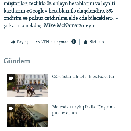
müştəriləri tezliklə öz onlayn hesablarını və loyalti
kartlarını «Google» hesabları ilə əlaqələndirə, 5%
endirim və pulsuz çatdırılma əldə edə biləcəklər»
, –
şirkətin əməkdaşı
Mike McNamara
deyir.
Paylaş
VPN-siz açmaq
Bizi izlə
Gündəm
Gürcüstan ali təhsili pulsuz etdi
Metroda 11 aylıq fasilə: 'Daşınma
pulsuz olsun'