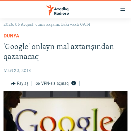
Keçid
linkləri
Əsas
2026, 06 Avqust, cümə axşamı, Bakı vaxtı 09:14
məzmuna
GÜNDƏM
DÜNYA
qayıt
#İZAHLA
Əsas
'Google' onlayn mal axtarışından
KORRUPSIOMETR
naviqasiyaya
qazanacaq
qayıt
#ƏSLINDƏ
Axtarışa
Mart 20, 2018
FƏRQƏ BAX
keç
QANUNI DOĞRU
Paylaş
VPN-siz açmaq
ARAŞDIRMA
MULTIMEDIA
RADIO ARXIV
VIDEO
HAQQIMIZDA
FOTOQALEREYA
OXU ZALI