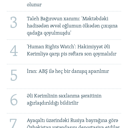
olunur
3
Taleh Bağırovun xanımı: 'Məktəbdəki
hadisədən əvvəl oğlumun ölkədən çıxışına
qadağa qoyulmuşdu'
4
'Human Rights Watch': Hakimiyyət Əli
Kərimliyə qarşı pis rəftara son qoymalıdır
5
İran: ABŞ ilə heç bir danışıq aparılmır
6
Əli Kərimlinin saxlanma şəraitinin
ağırlaşdırıldığı bildirilir
7
Ayaqaltı üzərindəki Rusiya bayrağına görə
Özbəkistan vətəndaşını deportasiya etdilər