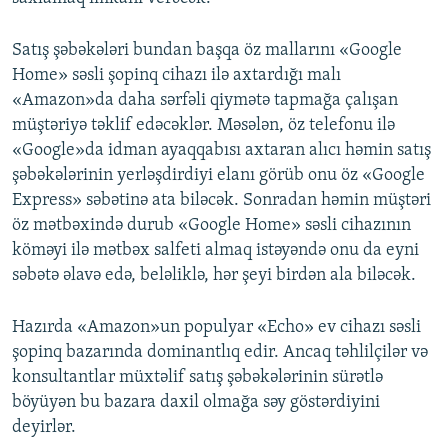
Satış şəbəkələri bundan başqa öz mallarını «Google
Home» səsli şopinq cihazı ilə axtardığı malı
«Amazon»da daha sərfəli qiymətə tapmağa çalışan
müştəriyə təklif edəcəklər. Məsələn, öz telefonu ilə
«Google»da idman ayaqqabısı axtaran alıcı həmin satış
şəbəkələrinin yerləşdirdiyi elanı görüb onu öz «Google
Express» səbətinə ata biləcək. Sonradan həmin müştəri
öz mətbəxində durub «Google Home» səsli cihazının
köməyi ilə mətbəx salfeti almaq istəyəndə onu da eyni
səbətə əlavə edə, beləliklə, hər şeyi birdən ala biləcək.
Hazırda «Amazon»un populyar «Echo» ev cihazı səsli
şopinq bazarında dominantlıq edir. Ancaq təhlilçilər və
konsultantlar müxtəlif satış şəbəkələrinin sürətlə
böyüyən bu bazara daxil olmağa səy göstərdiyini
deyirlər.