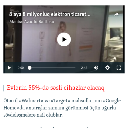
8 aya 8 milyonluq elektron ticarət...
Mənbə:
AzadlıqRadiosu
No media source currently available
0:00
2:42
Evlərin 55%-də səsli cihazlar olacaq
Ötən il «Walmart» və «Target» məhsullarının «Google
Home»da axtarışlar zamanı görünməsi üçün uğurlu
sövdələşmələrə nail olublar.