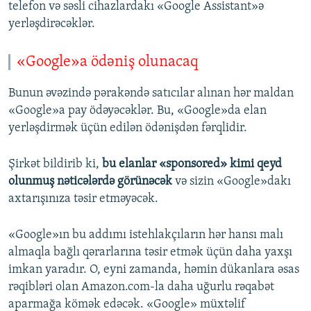
telefon və səsli cihazlardakı «Google Assistant»ə
yerləşdirəcəklər.
«Google»a ödəniş olunacaq
Bunun əvəzində pərakəndə satıcılar alınan hər maldan
«Google»a pay ödəyəcəklər. Bu, «Google»da elan
yerləşdirmək üçün edilən ödənişdən fərqlidir.
Şirkət bildirib ki,
bu elanlar «sponsored» kimi qeyd
olunmuş nəticələrdə görünəcək
və sizin «Google»dakı
axtarışınıza təsir etməyəcək.
«Google»ın bu addımı istehlakçıların hər hansı malı
almaqla bağlı qərarlarına təsir etmək üçün daha yaxşı
imkan yaradır. O, eyni zamanda, həmin dükanlara əsas
rəqibləri olan Amazon.com-la daha uğurlu rəqabət
aparmağa kömək edəcək. «Google» müxtəlif