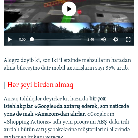
No media source currently available
0:00
2:46
Alegre deyib ki, son iki il ərzində məhsulların haradan
alına biləcəyinə dair mobil axtarışların sayı 85% artıb.
Hər şeyi birdən almaq
Ancaq təhlilçilər deyirlər ki, hazırda
bir çox
istehlakçılar «Google»da axtarış edərək, son nəticədə
yenə də malı «Amazon»dan alırlar.
«Google»ın
«Shopping Actions» adlı yeni proqramı ABŞ-dakı irili-
xırdalı bütün satış şəbəkələrinə müştərilərini əllərində
saxlamaq imkanı verəcək.