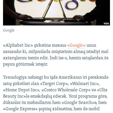
İNFOQRAFIKA
AZƏRBAYCAN ƏDƏBIYYATI KITABXANASI
MISSIYAMIZ
BIZI IZLƏ
KARIKATURA
İSLAM VƏ DEMOKRATIYA
PEŞƏ ETIKASI VƏ JURNALISTIKA STANDARTLARIMIZ
İZ - MƏDƏNIYYƏT PROQRAMI
MATERIALLARIMIZDAN ISTIFADƏ
Google
AZADLIQRADIOSU MOBIL TELEFONUNUZDA
RFE/RL-in bütün saytları
BIZIMLƏ ƏLAQƏ
«Alphabet Inc» şirkətinə məxsus
«Google»
uzun
XƏBƏR BÜLLETENLƏRIMIZ
zamandır ki, milyonlarla müştərinin almaq istədiyi mal
axtarışlarını təmin edir. İndi isə o, həmin satışlardan öz
payını götürmək istəyir.
Texnologiya nəhəngi bu işdə Amerikanın iri pərakəndə
satış şirkətləri olan «Target Corp», «Walmart Inc»,
«Home Depot Inc», «Costco Wholesale Corp» və «Ulta
Beauty Inc»lə əməkdaşlıq edəcək. Yeni proqrama görə,
dükanlar öz məhsullarını həm «Google Search»ə, həm
«Google Express» şopinq xidmətinə, həm də mobil