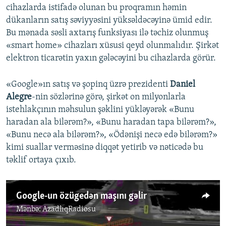
cihazlarda istifadə olunan bu proqramın həmin
dükanların satış səviyyəsini yüksəldəcəyinə ümid edir.
Bu mənada səsli axtarış funksiyası ilə təchiz olunmuş
«smart home» cihazları xüsusi qeyd olunmalıdır. Şirkət
elektron ticarətin yaxın gələcəyini bu cihazlarda görür.
«Google»ın satış və şopinq üzrə prezidenti
Daniel
Alegre
-nin sözlərinə görə, şirkət on milyonlarla
istehlakçının məhsulun şəklini yükləyərək «Bunu
haradan ala bilərəm?», «Bunu haradan tapa bilərəm?»,
«Bunu necə ala bilərəm?», «Ödənişi necə edə bilərəm?»
kimi suallar verməsinə diqqət yetirib və nəticədə bu
təklif ortaya çıxıb.
Google-un özügedən maşını gəlir
Mənbə:
AzadlıqRadiosu