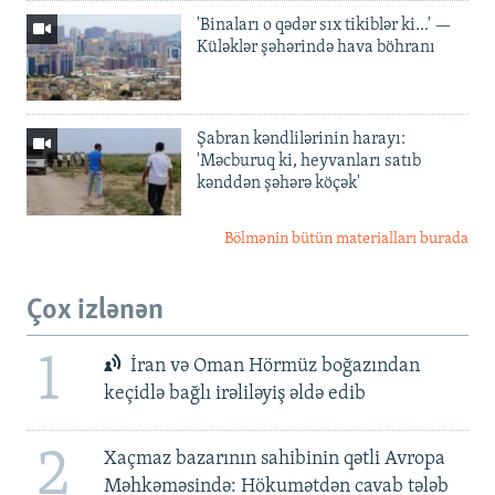
'Binaları o qədər sıx tikiblər ki...' —
Küləklər şəhərində hava böhranı
Şabran kəndlilərinin harayı:
'Məcburuq ki, heyvanları satıb
kənddən şəhərə köçək'
Bölmənin bütün materialları burada
Çox izlənən
1
İran və Oman Hörmüz boğazından
keçidlə bağlı irəliləyiş əldə edib
2
Xaçmaz bazarının sahibinin qətli Avropa
Məhkəməsində: Hökumətdən cavab tələb