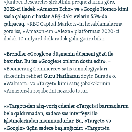
«Juniper Research» şirkətinin proqnozlarına görə,
2022-ci ilədək «Amazon Echo» və «Google Home» kimi
səslə çalışan cihazlar ABŞ-dakı evlərin 55%-də
çalışacaq
. «RBC Capital Markets»in hesablamalarına
görə isə, «Amazon»un «Alexa» platforması 2020-ci
ilədək 10 milyard dollaradək gəlir gətirə bilər.
«Brendlər «Google»a düşmənin düşməni gözü ilə
baxırlar. Bu isə «Google»ı onların dostu edir»
, –
«Boomerang Commerce» satış texnologiyaları
şirkətinin rəhbəri
Guru Hariharan
deyir. Burada o,
«Walmart» və «Target» kimi satış şəbəkələrinin
«Amazon»la rəqabətini nəzərdə tutur.
««Target»dən alış-veriş edənlər «Target»i barmaqlarını
belə qaldırmadan, sadəcə səs interfeysi ilə
işlətmələrindən məmnundurlar. Bu, «Target» və
«Google» üçün sadəcə başlanğıcdır. «Target»in