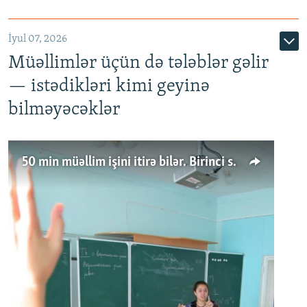
İyul 07, 2026
Müəllimlər üçün də tələblər gəlir
— istədikləri kimi geyinə
bilməyəcəklər
50 min müəllim işini itirə bilər. Birinci sinfə gedənlər azalır