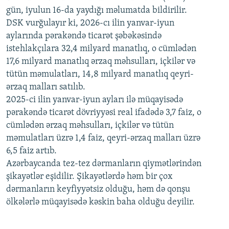
720p
1080p
gün, iyulun 16-da yaydığı məlumatda bildirilir.
1080p
DSK vurğulayır ki, 2026-cı ilin yanvar-iyun
aylarında pərakəndə ticarət şəbəkəsində
istehlakçılara 32,4 milyard manatlıq, o cümlədən
17,6 milyard manatlıq ərzaq məhsulları, içkilər və
tütün məmulatları, 14,8 milyard manatlıq qeyri-
ərzaq malları satılıb.
2025-ci ilin yanvar-iyun ayları ilə müqayisədə
pərakəndə ticarət dövriyyəsi real ifadədə 3,7 faiz, o
cümlədən ərzaq məhsulları, içkilər və tütün
məmulatları üzrə 1,4 faiz, qeyri-ərzaq malları üzrə
6,5 faiz artıb.
Azərbaycanda tez-tez dərmanların qiymətlərindən
şikayətlər eşidilir. Şikayətlərdə həm bir çox
dərmanların keyfiyyətsiz olduğu, həm də qonşu
ölkələrlə müqayisədə kəskin baha olduğu deyilir.