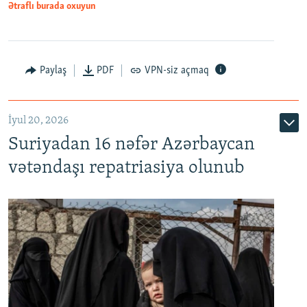
1080p
Ətraflı burada oxuyun
Paylaş
PDF
VPN-siz açmaq
İyul 20, 2026
Auto
240p
360p
480p
Suriyadan 16 nəfər Azərbaycan
720p
1080p
vətəndaşı repatriasiya olunub