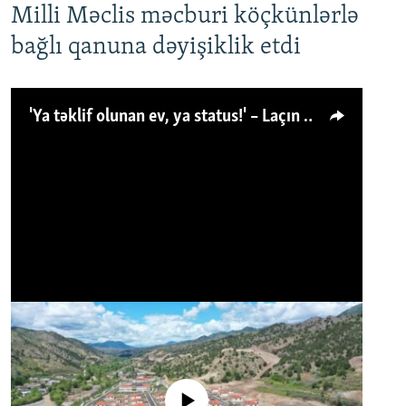
Milli Məclis məcburi köçkünlərlə
bağlı qanuna dəyişiklik etdi
'Ya təklif olunan ev, ya status!' – Laçın köçkünü: 'Laçından başqa heç hara!'
No media source currently available