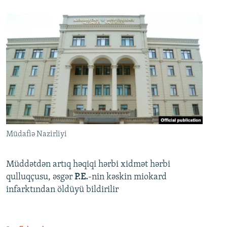
Müdafiə Nazirliyi
Müddətdən artıq həqiqi hərbi xidmət hərbi
qulluqçusu, əsgər
P.E.
-nin kəskin miokard
infarktından öldüyü bildirilir