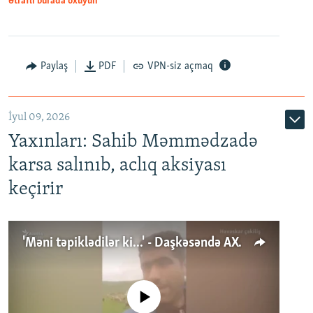
Ətraflı burada oxuyun
Paylaş
PDF
VPN-siz açmaq
İyul 09, 2026
Yaxınları: Sahib Məmmədzadə
karsa salınıb, aclıq aksiyası
keçirir
'Məni təpiklədilər ki...' - Daşkəsəndə AXCP fəalının yaxınları onun həbsinə etiraz edirlər
No media source currently available