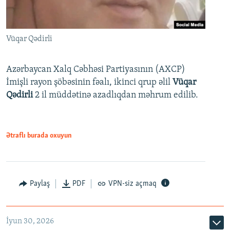
Vüqar Qədirli
Azərbaycan Xalq Cəbhəsi Partiyasının (AXCP)
İmişli rayon şöbəsinin fəalı, ikinci qrup əlil
Vüqar
Qədirli
2 il müddətinə azadlıqdan məhrum edilib.
Ətraflı burada oxuyun
Paylaş
PDF
VPN-siz açmaq
İyun 30, 2026