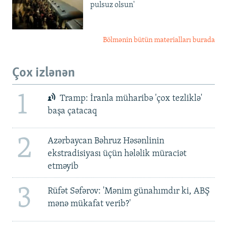
pulsuz olsun'
Bölmənin bütün materialları burada
Çox izlənən
1
Tramp: İranla müharibə 'çox tezliklə'
başa çatacaq
2
Azərbaycan Bəhruz Həsənlinin
ekstradisiyası üçün hələlik müraciət
etməyib
3
Rüfət Səfərov: 'Mənim günahımdır ki, ABŞ
mənə mükafat verib?'