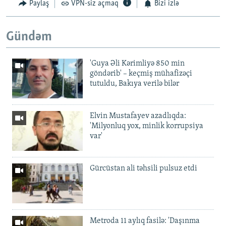
Paylaş
VPN-siz açmaq
Bizi izlə
Gündəm
'Guya Əli Kərimliyə 850 min
göndərib' – keçmiş mühafizəçi
tutuldu, Bakıya verilə bilər
Elvin Mustafayev azadlıqda:
'Milyonluq yox, minlik korrupsiya
var'
Gürcüstan ali təhsili pulsuz etdi
Metroda 11 aylıq fasilə: 'Daşınma