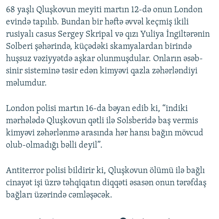
68 yaşlı Qluşkovun meyiti martın 12-də onun London
evində tapılıb. Bundan bir həftə əvvəl keçmiş ikili
rusiyalı casus Sergey Skripal və qızı Yuliya İngiltərənin
Solberi şəhərində, küçədəki skamyalardan birində
huşsuz vəziyyətdə aşkar olunmuşdular. Onların əsəb-
sinir sisteminə təsir edən kimyəvi qazla zəhərləndiyi
məlumdur.
London polisi martın 16-da bəyan edib ki, “indiki
mərhələdə Qluşkovun qətli ilə Solsberidə baş vermis
kimyəvi zəhərlənmə arasında hər hansı bağın mövcud
olub-olmadığı bəlli deyil”.
Antiterror polisi bildirir ki, Qluşkovun ölümü ilə bağlı
cinayət işi üzrə təhqiqatın diqqəti əsasən onun tərəfdaş
bağları üzərində cəmləşəcək.