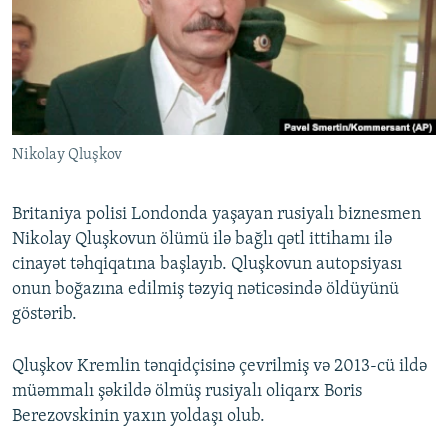
İNFOQRAFIKA
AZƏRBAYCAN ƏDƏBIYYATI KITABXANASI
MISSIYAMIZ
BIZI IZLƏ
KARIKATURA
İSLAM VƏ DEMOKRATIYA
PEŞƏ ETIKASI VƏ JURNALISTIKA STANDARTLARIMIZ
İZ - MƏDƏNIYYƏT PROQRAMI
MATERIALLARIMIZDAN ISTIFADƏ
AZADLIQRADIOSU MOBIL TELEFONUNUZDA
RFE/RL-in bütün saytları
Nikolay Qluşkov
BIZIMLƏ ƏLAQƏ
XƏBƏR BÜLLETENLƏRIMIZ
Britaniya polisi Londonda yaşayan rusiyalı biznesmen
Nikolay Qluşkovun ölümü ilə bağlı qətl ittihamı ilə
cinayət təhqiqatına başlayıb. Qluşkovun autopsiyası
onun boğazına edilmiş təzyiq nəticəsində öldüyünü
göstərib.
Qluşkov Kremlin tənqidçisinə çevrilmiş və 2013-cü ildə
müəmmalı şəkildə ölmüş rusiyalı oliqarx Boris
Berezovskinin yaxın yoldaşı olub.