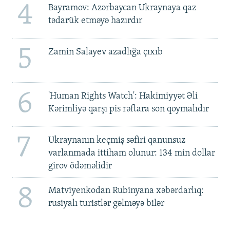
4
Bayramov: Azərbaycan Ukraynaya qaz
tədarük etməyə hazırdır
5
Zamin Salayev azadlığa çıxıb
6
'Human Rights Watch': Hakimiyyət Əli
Kərimliyə qarşı pis rəftara son qoymalıdır
7
Ukraynanın keçmiş səfiri qanunsuz
varlanmada ittiham olunur: 134 min dollar
girov ödəməlidir
8
Matviyenkodan Rubinyana xəbərdarlıq:
rusiyalı turistlər gəlməyə bilər