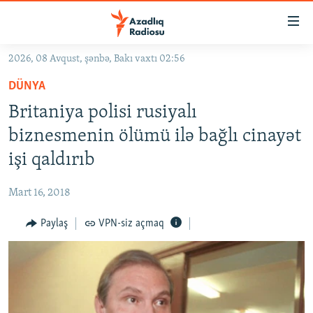
Keçid
linkləri
Əsas
2026, 08 Avqust, şənbə, Bakı vaxtı 02:56
məzmuna
GÜNDƏM
DÜNYA
qayıt
#İZAHLA
Əsas
Britaniya polisi rusiyalı
KORRUPSIOMETR
naviqasiyaya
biznesmenin ölümü ilə bağlı cinayət
qayıt
#ƏSLINDƏ
işi qaldırıb
Axtarışa
FƏRQƏ BAX
keç
Mart 16, 2018
QANUNI DOĞRU
Paylaş
VPN-siz açmaq
ARAŞDIRMA
MULTIMEDIA
RADIO ARXIV
VIDEO
HAQQIMIZDA
FOTOQALEREYA
OXU ZALI