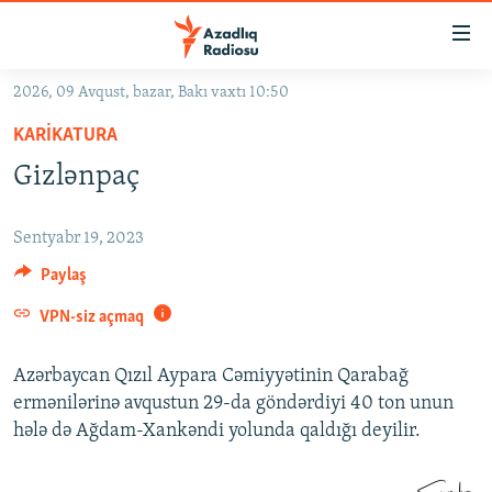
Keçid
linkləri
Əsas
2026, 09 Avqust, bazar, Bakı vaxtı 10:50
məzmuna
GÜNDƏM
KARIKATURA
qayıt
#İZAHLA
Əsas
Gizlənpaç
KORRUPSIOMETR
naviqasiyaya
qayıt
#ƏSLINDƏ
Sentyabr 19, 2023
Axtarışa
FƏRQƏ BAX
Paylaş
keç
QANUNI DOĞRU
VPN-siz açmaq
ARAŞDIRMA
Azərbaycan Qızıl Aypara Cəmiyyətinin Qarabağ
MULTIMEDIA
ermənilərinə avqustun 29-da göndərdiyi 40 ton unun
hələ də Ağdam-Xankəndi yolunda qaldığı deyilir.
RADIO ARXIV
VIDEO
HAQQIMIZDA
FOTOQALEREYA
OXU ZALI